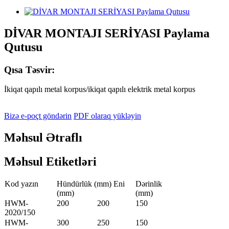
DİVAR MONTAJI SERİYASI Paylama
Qutusu
Qısa Təsvir:
İkiqat qapılı metal korpus/ikiqat qapılı elektrik metal korpus
Bizə e-poçt göndərin
PDF olaraq yükləyin
Məhsul Ətraflı
Məhsul Etiketləri
Kod yazın
Hündürlük (mm) Eni
Dərinlik
(mm)
(mm)
HWM-
200
200
150
2020/150
HWM-
300
250
150