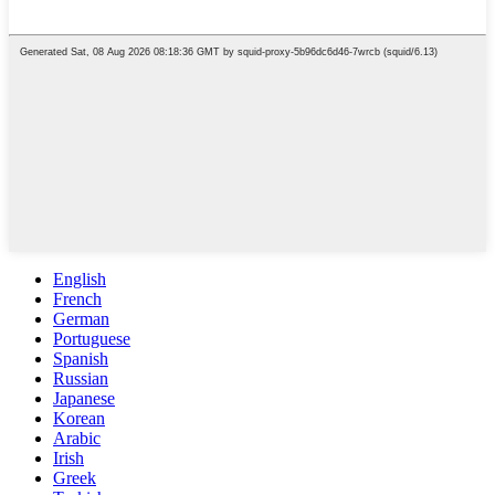
English
French
German
Portuguese
Spanish
Russian
Japanese
Korean
Arabic
Irish
Greek