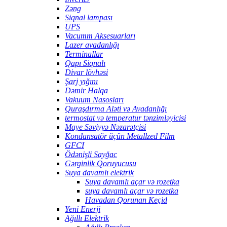
Zəng
Siqnal lampası
UPS
Vacumm Aksesuarları
Lazer avadanlığı
Terminallar
Qapı Siqnalı
Divar lövhəsi
Şarj yığını
Dəmir Halqa
Vakuum Nasosları
Quraşdırma Aləti və Avadanlığı
termostat və temperatur tənzimləyicisi
Maye Səviyyə Nəzarətçisi
Kondansatör üçün Metallzed Film
GFCI
Ödənişli Sayğac
Gərginlik Qoruyucusu
Suya davamlı elektrik
Suya davamlı açar və rozetka
suya davamlı açar və rozetka
Havadan Qorunan Keçid
Yeni Enerji
Ağıllı Elektrik