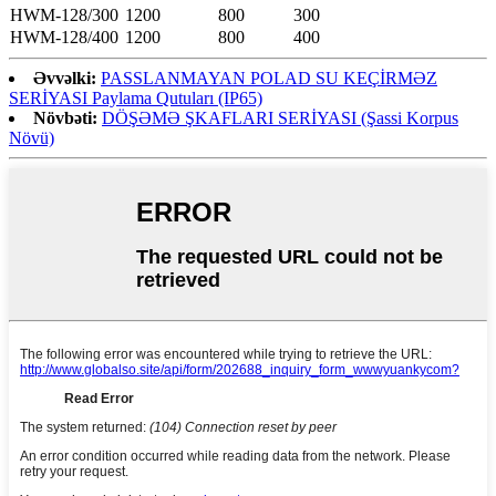
HWM-128/300
1200
800
300
HWM-128/400
1200
800
400
Əvvəlki:
PASSLANMAYAN POLAD SU KEÇİRMƏZ
SERİYASI Paylama Qutuları (IP65)
Növbəti:
DÖŞƏMƏ ŞKAFLARI SERİYASI (Şassi Korpus
Növü)