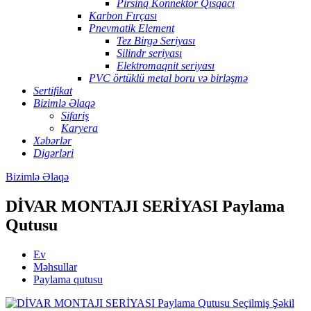
Pirsinq Konnektor Qısqacı
Karbon Fırçası
Pnevmatik Element
Tez Birgə Seriyası
Silindr seriyası
Elektromaqnit seriyası
PVC örtüklü metal boru və birləşmə
Sertifikat
Bizimlə Əlaqə
Sifariş
Karyera
Xəbərlər
Digərləri
Bizimlə Əlaqə
DİVAR MONTAJI SERİYASI Paylama
Qutusu
Ev
Məhsullar
Paylama qutusu