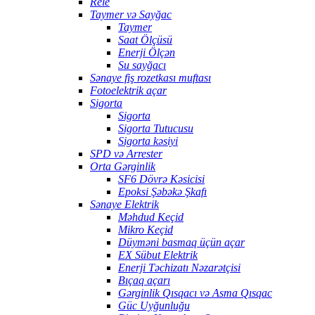
Rele
Taymer və Sayğac
Taymer
Saat Ölçüsü
Enerji Ölçən
Su sayğacı
Sənaye fiş rozetkası muftası
Fotoelektrik açar
Sigorta
Sigorta
Sigorta Tutucusu
Sigorta kəsiyi
SPD və Arrester
Orta Gərginlik
SF6 Dövrə Kəsicisi
Epoksi Şəbəkə Şkafı
Sənaye Elektrik
Məhdud Keçid
Mikro Keçid
Düyməni basmaq üçün açar
EX Sübut Elektrik
Enerji Təchizatı Nəzarətçisi
Bıçaq açarı
Gərginlik Qısqacı və Asma Qısqac
Güc Uyğunluğu