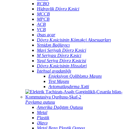
RCBO
Hidravlik Dövrə Kəsici
MCCB
MPCB
ACB
VCB
Əsas açar
Dövrə Kəsicisinin Köməkçi Aksesuarları
Yenidən Bağlayıcı
Mavi Seriyalı Dövrə Kəsici
M Seriyası Dövrə Kəsici
Yaşıl Seriya Dövrə Kəsicisi
Dövrə Kəsicisinin Hissələri
İstehsal avadanlığı
Enjeksiyon Qəlibləmə Maşını
Test Maşını
Avtomatlaşdırma Xətti
Paylama qutusu
Amerika Dağıtım Qutusu
Metal
Plastik
Əlavə
Metal Baza Plastik Qapaq