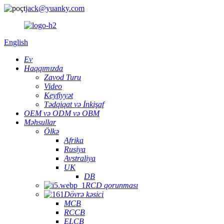
jack@yuanky.com
English
Ev
Haqqımızda
Zavod Turu
Video
Keyfiyyət
Tədqiqat və İnkişaf
OEM və ODM və OBM
Məhsullar
Ölkə
Afrika
Rusiya
Avstraliya
UK
DB
RCD qorunması
Dövrə kəsici
MCB
RCCB
ELCB