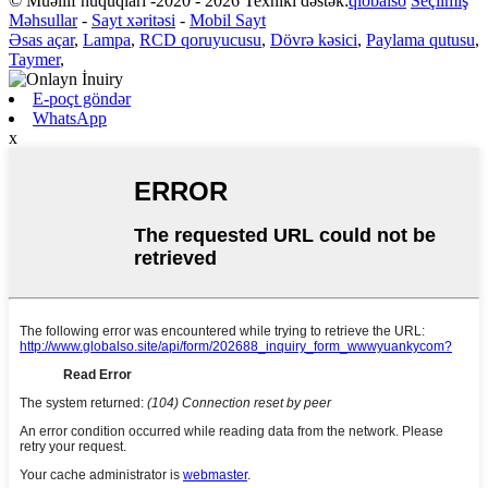
© Müəllif hüquqları -2020 - 2026 Texniki dəstək:
qlobalso
Seçilmiş
Məhsullar
-
Sayt xəritəsi
-
Mobil Sayt
Əsas açar
,
Lampa
,
RCD qoruyucusu
,
Dövrə kəsici
,
Paylama qutusu
,
Taymer
,
E-poçt göndər
WhatsApp
x