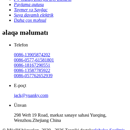
Paylama qutusu
Taymer və Sayğac
Suya davamlı elektrik
Daha çox məhsul
əlaqə məlumatı
Telefon
0086-13905874202
0086-0577-61581801
0086-18167290551
0086-13587785922
0086-057762652939
E-poçt
jack@yuanky.com
Ünvan
298 Weft 19 Road, mərkəz sənaye sahəsi Yueqing,
Wenzhou.Zhejiang China