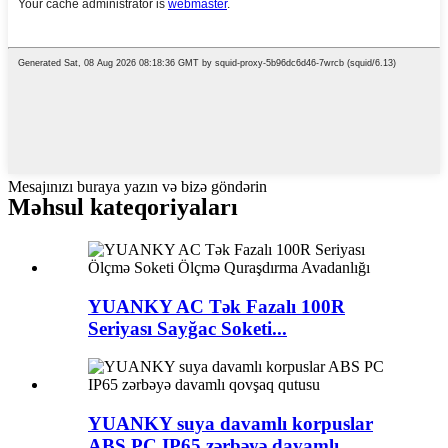
Mesajınızı buraya yazın və bizə göndərin
Məhsul kateqoriyaları
YUANKY AC Tək Fazalı 100R
Seriyası Sayğac Soketi...
YUANKY suya davamlı korpuslar
ABS PC IP65 zərbəyə davamlı...