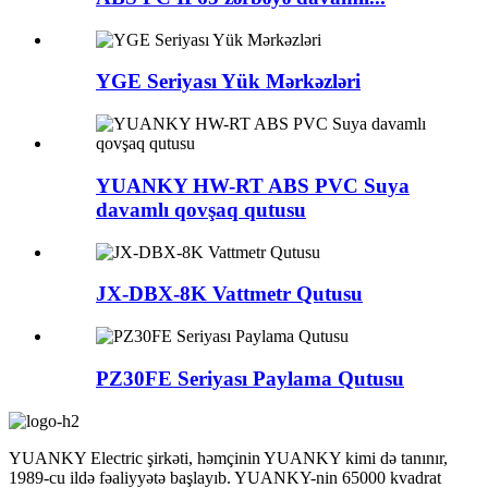
YGE Seriyası Yük Mərkəzləri
YUANKY HW-RT ABS PVC Suya
davamlı qovşaq qutusu
JX-DBX-8K Vattmetr Qutusu
PZ30FE Seriyası Paylama Qutusu
YUANKY Electric şirkəti, həmçinin YUANKY kimi də tanınır,
1989-cu ildə fəaliyyətə başlayıb. YUANKY-nin 65000 kvadrat