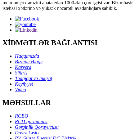
metrdən çox ərazini əhatə edən 1000-dən çox işçisi var. Biz müasir
istehsal xətlərinə və yüksək nəzarətli avadanlıqlara sahibik.
XİDMƏTLƏR BAĞLANTISI
Haqqımızda
Bizimlə Əlaqə
Karyera
Sifariş
Tədqiqat və İnkişaf
Keyfiyyət
Video
MƏHSULLAR
RCBO
RCD qorunması
Gərginlik Qoruyucusu
Dövrə kəsici
PV Günəş Enerjisi DC Elektrik