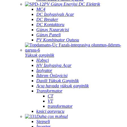
PV Günəş Enerjisi DC Elektrik
MC4
DC İzolyasiyalı Açar
DC Breaker
DC Kontaktoru
Günəş Nəzarətçisi
Günəş Paneli
PV Kombinator Qutusu
Yüksək gərginlik
Həbsçi
HV İzolyasiya Açar
İzolyator
İldırım Önləyicisi
Daxili Yüksək Gərginlik
Açıq havada yüksək gərginlik
Transformator
CT
VT
transformator
kəsici qoruyucu
Daha çox məhsul
Ştepseli
İnverter