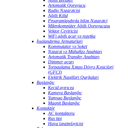
Ağıllı Breaker
Avtomatik Qoruyucu
Radio Nəzarətçisi
Ağıllı Kilid
Proqramlaşdırıla bilən Nəzarətçi
Mikrokompüter Ağıllı Qoruyucusu
Vektor Çeviricisi
WiFi ağıllı açar və rozetka
İşıqlandırma Armaturları
Kommutator və Soket
Nəzarət və Mühafizə Anahtarı
Avtomatik Transfer Anahtarı
Dimmer açarı
Torpaqlama Xətası Dövrə Kəsiciləri
(GFCI)
Elektrik Naqilləri Qurğuları
Başlanğıc
Keçid ayırıcısı
Kamera Başlanğıc
Yumşaq Başlanğıc
Maqnit Başlanğıc
Kontaktör
AC kontaktoru
Rus tipi
Hava tənzimləyicisi