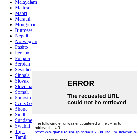
Malayalam
Maltese
Maori
Marathi
Mongolian
Burmese
Nepali
Norwegian
Pashto
Persian
Punjabi
Serbian
Sesotho
Sinhala
Slovak
Slovenian
Somali
Samoan
Scots Gaelic
Shona
Sindhi
Sundanese
Swahili
Tajik
Tamil