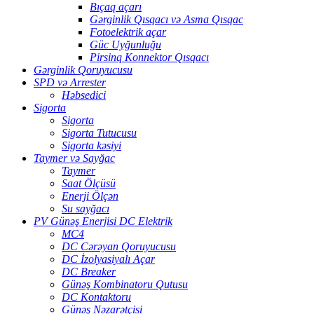
Bıçaq açarı
Gərginlik Qısqacı və Asma Qısqac
Fotoelektrik açar
Güc Uyğunluğu
Pirsinq Konnektor Qısqacı
Gərginlik Qoruyucusu
SPD və Arrester
Həbsedici
Sigorta
Sigorta
Sigorta Tutucusu
Sigorta kəsiyi
Taymer və Sayğac
Taymer
Saat Ölçüsü
Enerji Ölçən
Su sayğacı
PV Günəş Enerjisi DC Elektrik
MC4
DC Cərəyan Qoruyucusu
DC İzolyasiyalı Açar
DC Breaker
Günəş Kombinatoru Qutusu
DC Kontaktoru
Günəş Nəzarətçisi