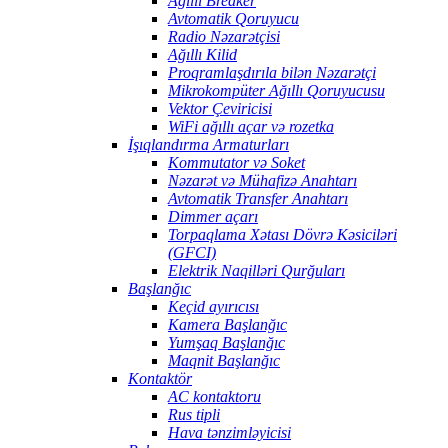
Ağıllı Breaker
Avtomatik Qoruyucu
Radio Nəzarətçisi
Ağıllı Kilid
Proqramlaşdırıla bilən Nəzarətçi
Mikrokompüter Ağıllı Qoruyucusu
Vektor Çeviricisi
WiFi ağıllı açar və rozetka
İşıqlandırma Armaturları
Kommutator və Soket
Nəzarət və Mühafizə Anahtarı
Avtomatik Transfer Anahtarı
Dimmer açarı
Torpaqlama Xətası Dövrə Kəsiciləri
(GFCI)
Elektrik Naqilləri Qurğuları
Başlanğıc
Keçid ayırıcısı
Kamera Başlanğıc
Yumşaq Başlanğıc
Maqnit Başlanğıc
Kontaktör
AC kontaktoru
Rus tipli
Hava tənzimləyicisi