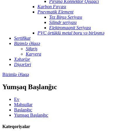
Pirsinq Konnektor Qısqacı
Karbon Fırçası
Pnevmatik Element
Tez Birgə Seriyası
Silindr seriyası
Elektromaqnit Seriyası
PVC örtüklü metal boru və birləşmə
Sertifikat
Bizimlə Əlaqə
Sifariş
Karyera
Xəbərlər
Digərləri
Bizimlə Əlaqə
Yumşaq Başlanğıc
Ev
Məhsullar
Başlanğıc
Yumşaq Başlanğıc
Kateqoriyalar