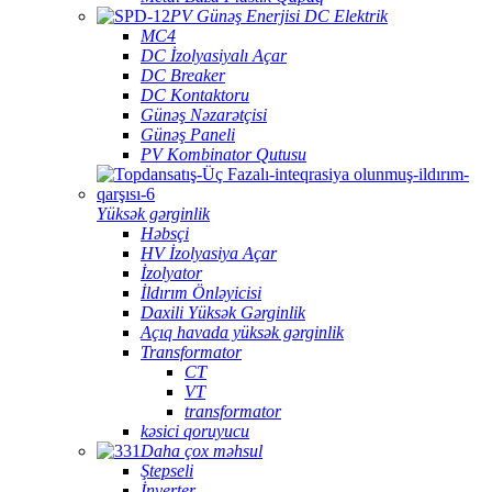
PV Günəş Enerjisi DC Elektrik
MC4
DC İzolyasiyalı Açar
DC Breaker
DC Kontaktoru
Günəş Nəzarətçisi
Günəş Paneli
PV Kombinator Qutusu
Yüksək gərginlik
Həbsçi
HV İzolyasiya Açar
İzolyator
İldırım Önləyicisi
Daxili Yüksək Gərginlik
Açıq havada yüksək gərginlik
Transformator
CT
VT
transformator
kəsici qoruyucu
Daha çox məhsul
Ştepseli
İnverter