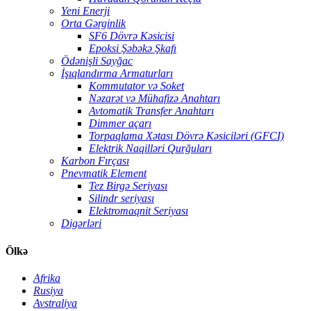
Yeni Enerji
Orta Gərginlik
SF6 Dövrə Kəsicisi
Epoksi Şəbəkə Şkafı
Ödənişli Sayğac
İşıqlandırma Armaturları
Kommutator və Soket
Nəzarət və Mühafizə Anahtarı
Avtomatik Transfer Anahtarı
Dimmer açarı
Torpaqlama Xətası Dövrə Kəsiciləri (GFCI)
Elektrik Naqilləri Qurğuları
Karbon Fırçası
Pnevmatik Element
Tez Birgə Seriyası
Silindr seriyası
Elektromaqnit Seriyası
Digərləri
Ölkə
Afrika
Rusiya
Avstraliya