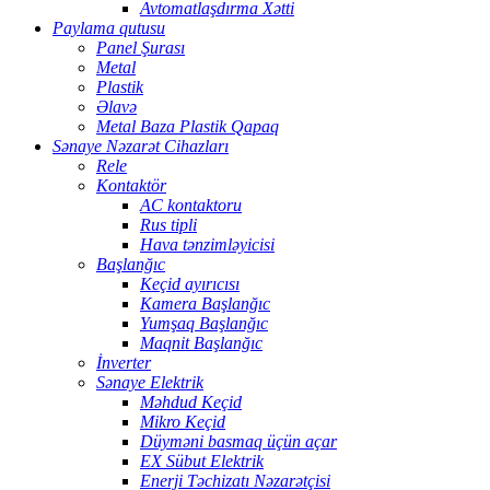
Avtomatlaşdırma Xətti
Paylama qutusu
Panel Şurası
Metal
Plastik
Əlavə
Metal Baza Plastik Qapaq
Sənaye Nəzarət Cihazları
Rele
Kontaktör
AC kontaktoru
Rus tipli
Hava tənzimləyicisi
Başlanğıc
Keçid ayırıcısı
Kamera Başlanğıc
Yumşaq Başlanğıc
Maqnit Başlanğıc
İnverter
Sənaye Elektrik
Məhdud Keçid
Mikro Keçid
Düyməni basmaq üçün açar
EX Sübut Elektrik
Enerji Təchizatı Nəzarətçisi