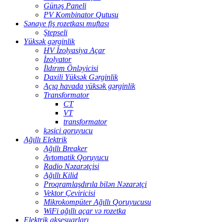
Günəş Paneli
PV Kombinator Qutusu
Sənaye fiş rozetkası muftası
Ştepseli
Yüksək gərginlik
HV İzolyasiya Açar
İzolyator
İldırım Önləyicisi
Daxili Yüksək Gərginlik
Açıq havada yüksək gərginlik
Transformator
CT
VT
transformator
kəsici qoruyucu
Ağıllı Elektrik
Ağıllı Breaker
Avtomatik Qoruyucu
Radio Nəzarətçisi
Ağıllı Kilid
Proqramlaşdırıla bilən Nəzarətçi
Vektor Çeviricisi
Mikrokompüter Ağıllı Qoruyucusu
WiFi ağıllı açar və rozetka
Elektrik aksesuarları