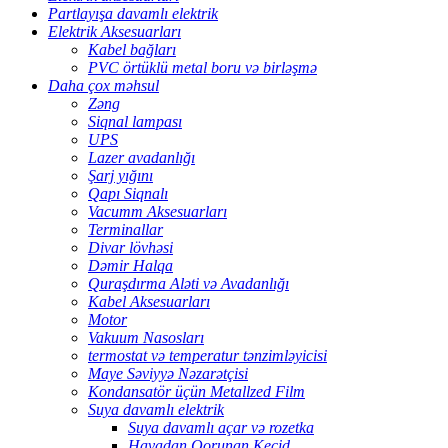
Partlayışa davamlı elektrik
Elektrik Aksesuarları
Kabel bağları
PVC örtüklü metal boru və birləşmə
Daha çox məhsul
Zəng
Siqnal lampası
UPS
Lazer avadanlığı
Şarj yığını
Qapı Siqnalı
Vacumm Aksesuarları
Terminallar
Divar lövhəsi
Dəmir Halqa
Quraşdırma Aləti və Avadanlığı
Kabel Aksesuarları
Motor
Vakuum Nasosları
termostat və temperatur tənzimləyicisi
Maye Səviyyə Nəzarətçisi
Kondansatör üçün Metallzed Film
Suya davamlı elektrik
Suya davamlı açar və rozetka
Havadan Qorunan Keçid