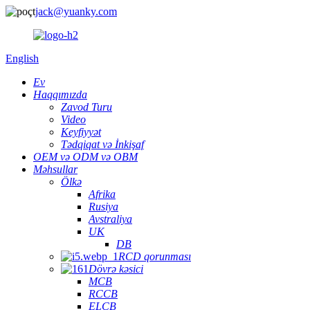
jack@yuanky.com
English
Ev
Haqqımızda
Zavod Turu
Video
Keyfiyyət
Tədqiqat və İnkişaf
OEM və ODM və OBM
Məhsullar
Ölkə
Afrika
Rusiya
Avstraliya
UK
DB
RCD qorunması
Dövrə kəsici
MCB
RCCB
ELCB