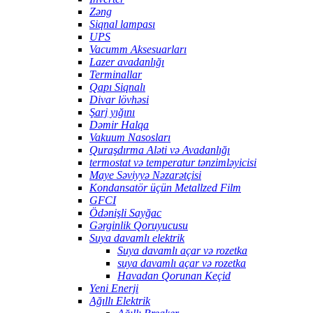
Zəng
Siqnal lampası
UPS
Vacumm Aksesuarları
Lazer avadanlığı
Terminallar
Qapı Siqnalı
Divar lövhəsi
Şarj yığını
Dəmir Halqa
Vakuum Nasosları
Quraşdırma Aləti və Avadanlığı
termostat və temperatur tənzimləyicisi
Maye Səviyyə Nəzarətçisi
Kondansatör üçün Metallzed Film
GFCI
Ödənişli Sayğac
Gərginlik Qoruyucusu
Suya davamlı elektrik
Suya davamlı açar və rozetka
suya davamlı açar və rozetka
Havadan Qorunan Keçid
Yeni Enerji
Ağıllı Elektrik