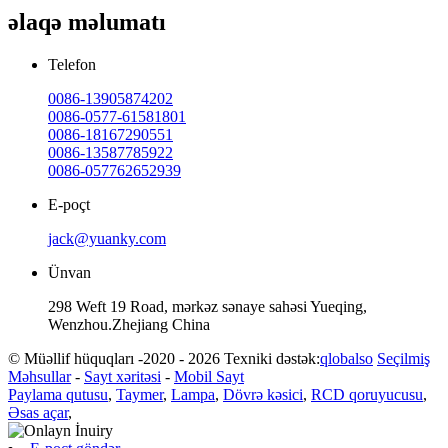
əlaqə məlumatı
Telefon
0086-13905874202
0086-0577-61581801
0086-18167290551
0086-13587785922
0086-057762652939
E-poçt
jack@yuanky.com
Ünvan
298 Weft 19 Road, mərkəz sənaye sahəsi Yueqing,
Wenzhou.Zhejiang China
© Müəllif hüquqları -2020 - 2026 Texniki dəstək:
qlobalso
Seçilmiş
Məhsullar
-
Sayt xəritəsi
-
Mobil Sayt
Paylama qutusu
,
Taymer
,
Lampa
,
Dövrə kəsici
,
RCD qoruyucusu
,
Əsas açar
,