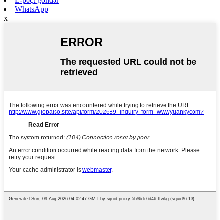
E-poçt göndər
WhatsApp
x