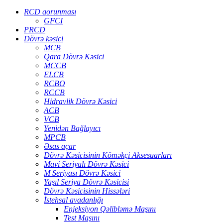
RCD qorunması
GFCI
PRCD
Dövrə kəsici
MCB
Qara Dövrə Kəsici
MCCB
ELCB
RCBO
RCCB
Hidravlik Dövrə Kəsici
ACB
VCB
Yenidən Bağlayıcı
MPCB
Əsas açar
Dövrə Kəsicisinin Köməkçi Aksesuarları
Mavi Seriyalı Dövrə Kəsici
M Seriyası Dövrə Kəsici
Yaşıl Seriya Dövrə Kəsicisi
Dövrə Kəsicisinin Hissələri
İstehsal avadanlığı
Enjeksiyon Qəlibləmə Maşını
Test Maşını