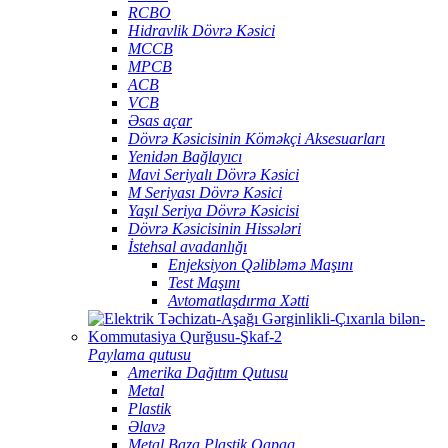
RCBO
Hidravlik Dövrə Kəsici
MCCB
MPCB
ACB
VCB
Əsas açar
Dövrə Kəsicisinin Köməkçi Aksesuarları
Yenidən Bağlayıcı
Mavi Seriyalı Dövrə Kəsici
M Seriyası Dövrə Kəsici
Yaşıl Seriya Dövrə Kəsicisi
Dövrə Kəsicisinin Hissələri
İstehsal avadanlığı
Enjeksiyon Qəlibləmə Maşını
Test Maşını
Avtomatlaşdırma Xətti
Paylama qutusu
Amerika Dağıtım Qutusu
Metal
Plastik
Əlavə
Metal Baza Plastik Qapaq