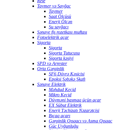
Rele
Taymer və Sayğac
Taymer
Saat Ölçüsü
Enerji Ölçən
Su sayğacı
Sənaye fiş rozetkası muftası
Fotoelektrik açar
Sigorta
Sigorta
Sigorta Tutucusu
Sigorta kəsiyi
SPD və Arrester
Orta Gərginlik
SF6 Dövrə Kəsicisi
Epoksi Şəbəkə Şkafı
Sənaye Elektrik
Məhdud Keçid
Mikro Keçid
Düyməni basmaq üçün açar
EX Sübut Elektrik
Enerji Təchizatı Nəzarətçisi
Bıçaq açarı
Gərginlik Qısqacı və Asma Qısqac
Güc Uyğunluğu