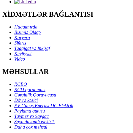
XİDMƏTLƏR BAĞLANTISI
Haqqımızda
Bizimlə Əlaqə
Karyera
Sifariş
Tədqiqat və İnkişaf
Keyfiyyət
Video
MƏHSULLAR
RCBO
RCD qorunması
Gərginlik Qoruyucusu
Dövrə kəsici
PV Günəş Enerjisi DC Elektrik
Paylama qutusu
Taymer və Sayğac
Suya davamlı elektrik
Daha çox məhsul