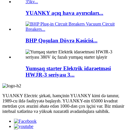
YUANKY açıq hava ayırıcıları...
BHP Qoşulan Dövrə Kəsicisi...
Yumşaq starter Elektrik idarəetməsi
HWJR-3 seriyası 3...
YUANKY Electric şirkəti, həmçinin YUANKY kimi də tanınır,
1989-cu ildə fəaliyyətə başlayıb. YUANKY-nin 65000 kvadrat
metrdən çox ərazini əhatə edən 1000-dən çox işçisi var. Biz müasir
istehsal xətlərinə və yüksək nəzarətli avadanlıqlara sahibik.