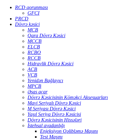
RCD qorunması
GFCI
PRCD
Dövrə kəsici
MCB
Qara Dövrə Kəsici
MCCB
ELCB
RCBO
RCCB
Hidravlik Dövrə Kəsici
ACB
VCB
Yenidən Bağlayıcı
MPCB
Əsas açar
Dövrə Kəsicisinin Köməkçi Aksesuarları
Mavi Seriyalı Dövrə Kəsici
M Seriyası Dövrə Kəsici
Yaşıl Seriya Dövrə Kəsicisi
Dövrə Kəsicisinin Hissələri
İstehsal avadanlığı
Enjeksiyon Qəlibləmə Maşını
Test Maşını