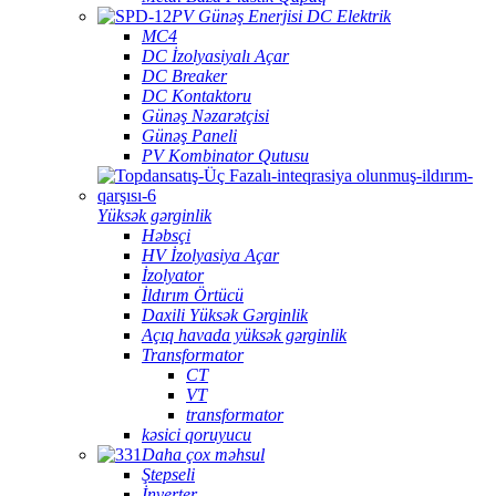
PV Günəş Enerjisi DC Elektrik
MC4
DC İzolyasiyalı Açar
DC Breaker
DC Kontaktoru
Günəş Nəzarətçisi
Günəş Paneli
PV Kombinator Qutusu
Yüksək gərginlik
Həbsçi
HV İzolyasiya Açar
İzolyator
İldırım Örtücü
Daxili Yüksək Gərginlik
Açıq havada yüksək gərginlik
Transformator
CT
VT
transformator
kəsici qoruyucu
Daha çox məhsul
Ştepseli
İnverter