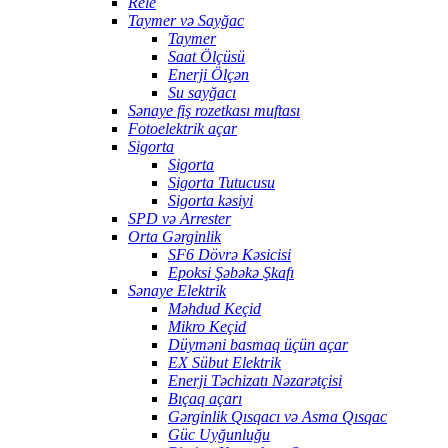
Rele
Taymer və Sayğac
Taymer
Saat Ölçüsü
Enerji Ölçən
Su sayğacı
Sənaye fiş rozetkası muftası
Fotoelektrik açar
Sigorta
Sigorta
Sigorta Tutucusu
Sigorta kəsiyi
SPD və Arrester
Orta Gərginlik
SF6 Dövrə Kəsicisi
Epoksi Şəbəkə Şkafı
Sənaye Elektrik
Məhdud Keçid
Mikro Keçid
Düyməni basmaq üçün açar
EX Sübut Elektrik
Enerji Təchizatı Nəzarətçisi
Bıçaq açarı
Gərginlik Qısqacı və Asma Qısqac
Güc Uyğunluğu