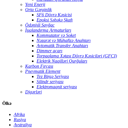
Yeni Enerji
Orta Gərginlik
SF6 Dövrə Kəsicisi
Epoksi Şəbəkə Şkafı
Ödənişli Sayğac
İşıqlandırma Armaturları
Kommutator və Soket
Nəzarət və Mühafizə Anahtarı
Avtomatik Transfer Anahtarı
Dimmer açarı
Torpaqlama Xətası Dövrə Kəsiciləri (GFCI)
Elektrik Naqilləri Qurğuları
Karbon Fırçası
Pnevmatik Element
Tez Birgə Seriyası
Silindr seriyası
Elektromaqnit seriyası
Digərləri
Ölkə
Afrika
Rusiya
Avstraliya