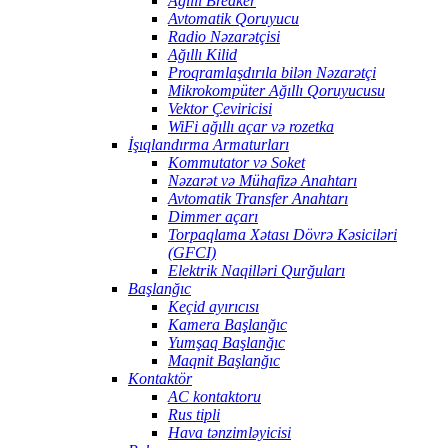
Ağıllı Breaker
Avtomatik Qoruyucu
Radio Nəzarətçisi
Ağıllı Kilid
Proqramlaşdırıla bilən Nəzarətçi
Mikrokompüter Ağıllı Qoruyucusu
Vektor Çeviricisi
WiFi ağıllı açar və rozetka
İşıqlandırma Armaturları
Kommutator və Soket
Nəzarət və Mühafizə Anahtarı
Avtomatik Transfer Anahtarı
Dimmer açarı
Torpaqlama Xətası Dövrə Kəsiciləri
(GFCI)
Elektrik Naqilləri Qurğuları
Başlanğıc
Keçid ayırıcısı
Kamera Başlanğıc
Yumşaq Başlanğıc
Maqnit Başlanğıc
Kontaktör
AC kontaktoru
Rus tipli
Hava tənzimləyicisi