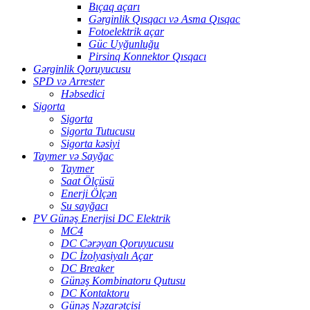
Bıçaq açarı
Gərginlik Qısqacı və Asma Qısqac
Fotoelektrik açar
Güc Uyğunluğu
Pirsinq Konnektor Qısqacı
Gərginlik Qoruyucusu
SPD və Arrester
Həbsedici
Sigorta
Sigorta
Sigorta Tutucusu
Sigorta kəsiyi
Taymer və Sayğac
Taymer
Saat Ölçüsü
Enerji Ölçən
Su sayğacı
PV Günəş Enerjisi DC Elektrik
MC4
DC Cərəyan Qoruyucusu
DC İzolyasiyalı Açar
DC Breaker
Günəş Kombinatoru Qutusu
DC Kontaktoru
Günəş Nəzarətçisi