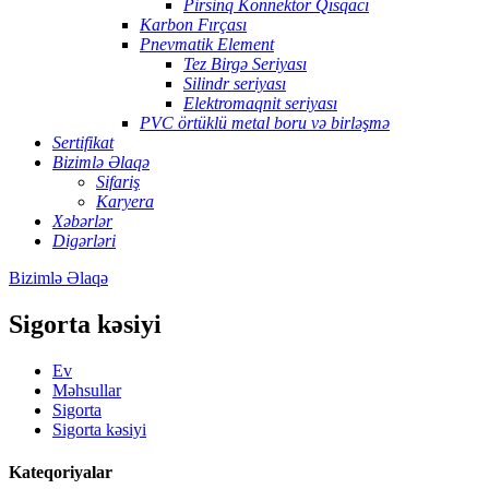
Pirsinq Konnektor Qısqacı
Karbon Fırçası
Pnevmatik Element
Tez Birgə Seriyası
Silindr seriyası
Elektromaqnit seriyası
PVC örtüklü metal boru və birləşmə
Sertifikat
Bizimlə Əlaqə
Sifariş
Karyera
Xəbərlər
Digərləri
Bizimlə Əlaqə
Sigorta kəsiyi
Ev
Məhsullar
Sigorta
Sigorta kəsiyi
Kateqoriyalar