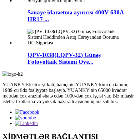
Sənaye idarəetmə ayırıcısı 400V 630A
HR17 ...
QPV-1038(LQPV-32) Günəş
Fotovoltaik Sistemi Ove...
YUANKY Electric şirkəti, həmçinin YUANKY kimi də tanınır,
1989-cu ildə fəaliyyətə başlayıb. YUANKY-nin 65000 kvadrat
metrdən çox ərazini əhatə edən 1000-dən çox işçisi var. Biz müasir
istehsal xətlərinə və yüksək nəzarətli avadanlıqlara sahibik.
XİDMƏTLƏR BAĞLANTISI