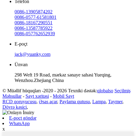
Telefon
0086-13905874202
0086-0577-61581801
0086-18167290551
0086-13587785922
0086-057762652939
E-poçt
jack@yuanky.com
Ünvan
298 Weft 19 Road, mərkəz sənaye sahəsi Yueqing,
Wenzhou.Zhejiang China
© Müəllif hüquqları -2020 - 2026 Texniki dəstək:
qlobalso
Seçilmiş
Məhsullar
-
Sayt xəritəsi
-
Mobil Sayt
RCD qoruyucusu
,
Əsas açar
,
Paylama qutusu
,
Lampa
,
Taymer
,
Dövrə kəsici
,
E-poçt göndər
WhatsApp
x