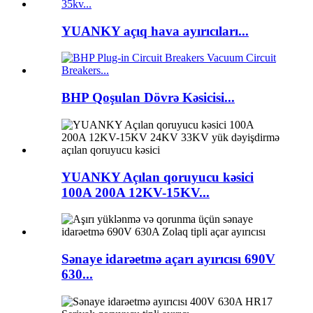
YUANKY açıq hava ayırıcıları...
BHP Qoşulan Dövrə Kəsicisi...
YUANKY Açılan qoruyucu kəsici
100A 200A 12KV-15KV...
Sənaye idarəetmə açarı ayırıcısı 690V
630...