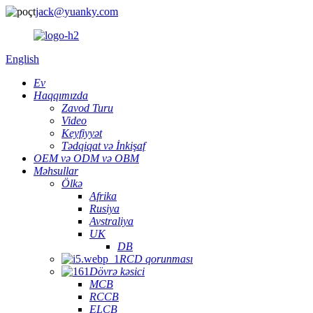
jack@yuanky.com
English
Ev
Haqqımızda
Zavod Turu
Video
Keyfiyyət
Tədqiqat və İnkişaf
OEM və ODM və OBM
Məhsullar
Ölkə
Afrika
Rusiya
Avstraliya
UK
DB
RCD qorunması
Dövrə kəsici
MCB
RCCB
ELCB