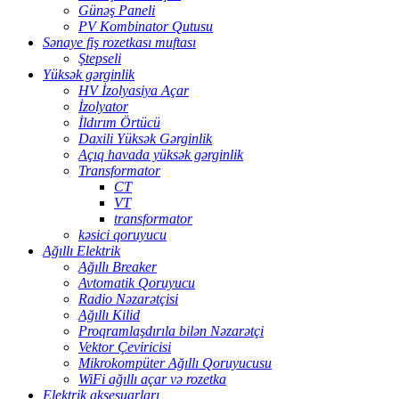
Günəş Paneli
PV Kombinator Qutusu
Sənaye fiş rozetkası muftası
Ştepseli
Yüksək gərginlik
HV İzolyasiya Açar
İzolyator
İldırım Örtücü
Daxili Yüksək Gərginlik
Açıq havada yüksək gərginlik
Transformator
CT
VT
transformator
kəsici qoruyucu
Ağıllı Elektrik
Ağıllı Breaker
Avtomatik Qoruyucu
Radio Nəzarətçisi
Ağıllı Kilid
Proqramlaşdırıla bilən Nəzarətçi
Vektor Çeviricisi
Mikrokompüter Ağıllı Qoruyucusu
WiFi ağıllı açar və rozetka
Elektrik aksesuarları