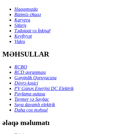
Haqqımızda
Bizimlə Əlaqə
Karyera
Sifariş
Tədqiqat və İnkişaf
Keyfiyyət
Video
MƏHSULLAR
RCBO
RCD qorunması
Gərginlik Qoruyucusu
Dövrə kəsici
PV Günəş Enerjisi DC Elektrik
Paylama qutusu
Taymer və Sayğac
Suya davamlı elektrik
Daha çox məhsul
əlaqə məlumatı