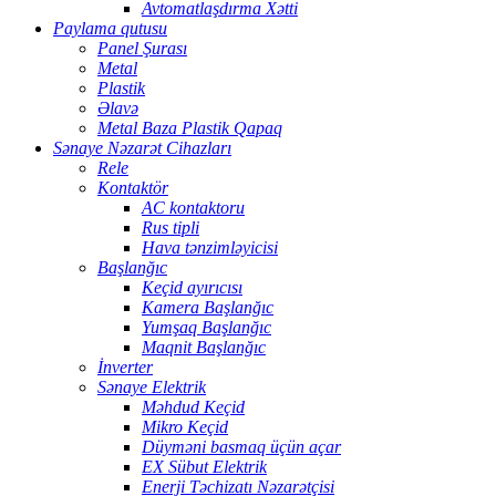
Avtomatlaşdırma Xətti
Paylama qutusu
Panel Şurası
Metal
Plastik
Əlavə
Metal Baza Plastik Qapaq
Sənaye Nəzarət Cihazları
Rele
Kontaktör
AC kontaktoru
Rus tipli
Hava tənzimləyicisi
Başlanğıc
Keçid ayırıcısı
Kamera Başlanğıc
Yumşaq Başlanğıc
Maqnit Başlanğıc
İnverter
Sənaye Elektrik
Məhdud Keçid
Mikro Keçid
Düyməni basmaq üçün açar
EX Sübut Elektrik
Enerji Təchizatı Nəzarətçisi