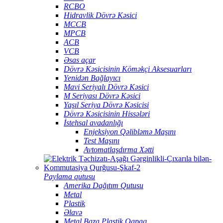
RCBO
Hidravlik Dövrə Kəsici
MCCB
MPCB
ACB
VCB
Əsas açar
Dövrə Kəsicisinin Köməkçi Aksesuarları
Yenidən Bağlayıcı
Mavi Seriyalı Dövrə Kəsici
M Seriyası Dövrə Kəsici
Yaşıl Seriya Dövrə Kəsicisi
Dövrə Kəsicisinin Hissələri
İstehsal avadanlığı
Enjeksiyon Qəlibləmə Maşını
Test Maşını
Avtomatlaşdırma Xətti
Paylama qutusu
Amerika Dağıtım Qutusu
Metal
Plastik
Əlavə
Metal Baza Plastik Qapaq