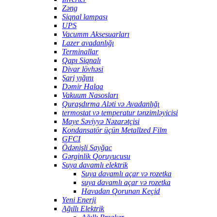
Zəng
Siqnal lampası
UPS
Vacumm Aksesuarları
Lazer avadanlığı
Terminallar
Qapı Siqnalı
Divar lövhəsi
Şarj yığını
Dəmir Halqa
Vakuum Nasosları
Quraşdırma Aləti və Avadanlığı
termostat və temperatur tənzimləyicisi
Maye Səviyyə Nəzarətçisi
Kondansatör üçün Metallzed Film
GFCI
Ödənişli Sayğac
Gərginlik Qoruyucusu
Suya davamlı elektrik
Suya davamlı açar və rozetka
suya davamlı açar və rozetka
Havadan Qorunan Keçid
Yeni Enerji
Ağıllı Elektrik