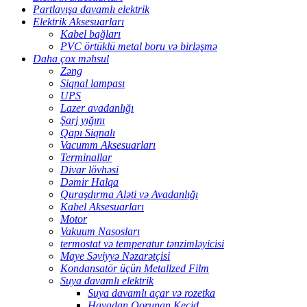
Partlayışa davamlı elektrik
Elektrik Aksesuarları
Kabel bağları
PVC örtüklü metal boru və birləşmə
Daha çox məhsul
Zəng
Siqnal lampası
UPS
Lazer avadanlığı
Şarj yığını
Qapı Siqnalı
Vacumm Aksesuarları
Terminallar
Divar lövhəsi
Dəmir Halqa
Quraşdırma Aləti və Avadanlığı
Kabel Aksesuarları
Motor
Vakuum Nasosları
termostat və temperatur tənzimləyicisi
Maye Səviyyə Nəzarətçisi
Kondansatör üçün Metallzed Film
Suya davamlı elektrik
Suya davamlı açar və rozetka
Havadan Qorunan Keçid