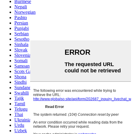
Burmese
Nepali
Norwegian
Pashto
Persian
Punjabi
Serbian
Sesotho
Sinhala
Slovak
Slovenian
Somali
Samoan
Scots Gaelic
Shona
Sindhi
Sundanese
Swahili
Tajik
Tamil
Telugu
Thai
Ukrainian
Urdu
Uzbek