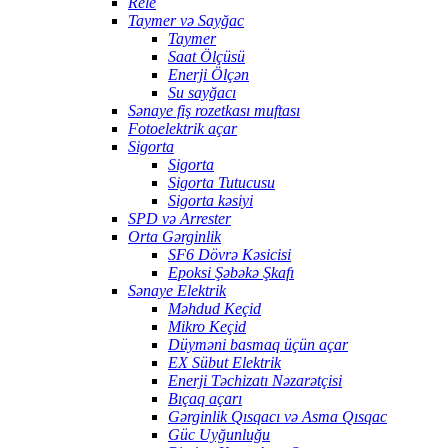
Rele
Taymer və Sayğac
Taymer
Saat Ölçüsü
Enerji Ölçən
Su sayğacı
Sənaye fiş rozetkası muftası
Fotoelektrik açar
Sigorta
Sigorta
Sigorta Tutucusu
Sigorta kəsiyi
SPD və Arrester
Orta Gərginlik
SF6 Dövrə Kəsicisi
Epoksi Şəbəkə Şkafı
Sənaye Elektrik
Məhdud Keçid
Mikro Keçid
Düyməni basmaq üçün açar
EX Sübut Elektrik
Enerji Təchizatı Nəzarətçisi
Bıçaq açarı
Gərginlik Qısqacı və Asma Qısqac
Güc Uyğunluğu