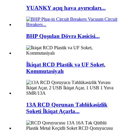
YUANKY açıq hava ayırıcıları...
BHP Qoşulan Dövrə Kəsicisi...
İkiqat RCD Plastik və UF Soket,
Kommutasiyalı
13A RCD Qorunan Təhlükəsizlik
Soketi İkiqat Açarla...