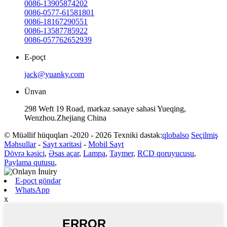
0086-13905874202
0086-0577-61581801
0086-18167290551
0086-13587785922
0086-057762652939
E-poçt
jack@yuanky.com
Ünvan
298 Weft 19 Road, mərkəz sənaye sahəsi Yueqing,
Wenzhou.Zhejiang China
© Müəllif hüquqları -2020 - 2026 Texniki dəstək:
qlobalso
Seçilmiş
Məhsullar
-
Sayt xəritəsi
-
Mobil Sayt
Dövrə kəsici
,
Əsas açar
,
Lampa
,
Taymer
,
RCD qoruyucusu
,
Paylama qutusu
,
E-poçt göndər
WhatsApp
x