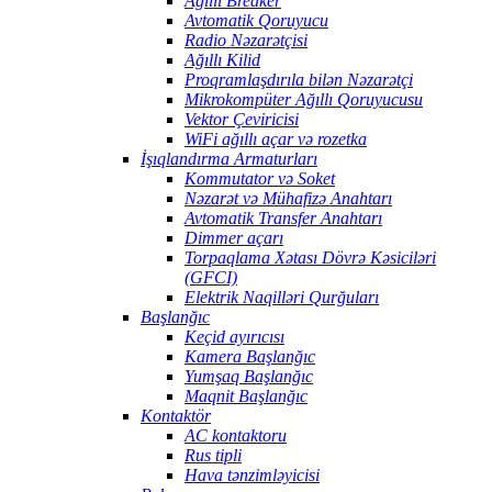
Ağıllı Breaker
Avtomatik Qoruyucu
Radio Nəzarətçisi
Ağıllı Kilid
Proqramlaşdırıla bilən Nəzarətçi
Mikrokompüter Ağıllı Qoruyucusu
Vektor Çeviricisi
WiFi ağıllı açar və rozetka
İşıqlandırma Armaturları
Kommutator və Soket
Nəzarət və Mühafizə Anahtarı
Avtomatik Transfer Anahtarı
Dimmer açarı
Torpaqlama Xətası Dövrə Kəsiciləri
(GFCI)
Elektrik Naqilləri Qurğuları
Başlanğıc
Keçid ayırıcısı
Kamera Başlanğıc
Yumşaq Başlanğıc
Maqnit Başlanğıc
Kontaktör
AC kontaktoru
Rus tipli
Hava tənzimləyicisi