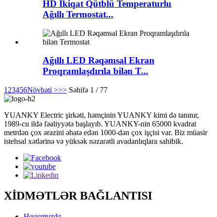
HD İkiqat Qütblü Temperaturlu
Ağıllı Termostat...
Ağıllı LED Rəqəmsal Ekran
Proqramlaşdırıla bilən T...
1
2
3
4
5
6
Növbəti >
>>
Səhifə 1 / 77
YUANKY Electric şirkəti, həmçinin YUANKY kimi də tanınır,
1989-cu ildə fəaliyyətə başlayıb. YUANKY-nin 65000 kvadrat
metrdən çox ərazini əhatə edən 1000-dən çox işçisi var. Biz müasir
istehsal xətlərinə və yüksək nəzarətli avadanlıqlara sahibik.
XİDMƏTLƏR BAĞLANTISI
Haqqımızda