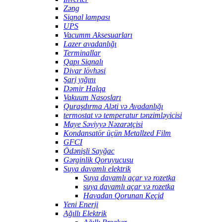
Zəng
Siqnal lampası
UPS
Vacumm Aksesuarları
Lazer avadanlığı
Terminallar
Qapı Siqnalı
Divar lövhəsi
Şarj yığını
Dəmir Halqa
Vakuum Nasosları
Quraşdırma Aləti və Avadanlığı
termostat və temperatur tənzimləyicisi
Maye Səviyyə Nəzarətçisi
Kondansatör üçün Metallzed Film
GFCI
Ödənişli Sayğac
Gərginlik Qoruyucusu
Suya davamlı elektrik
Suya davamlı açar və rozetka
suya davamlı açar və rozetka
Havadan Qorunan Keçid
Yeni Enerji
Ağıllı Elektrik