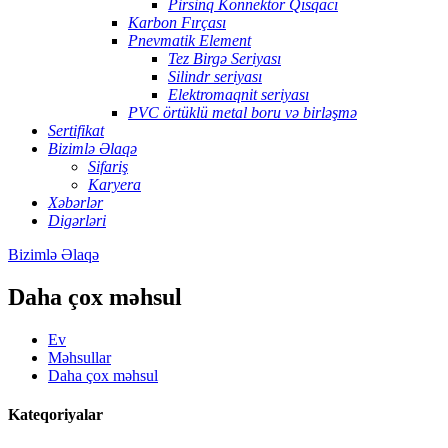
Pirsinq Konnektor Qısqacı
Karbon Fırçası
Pnevmatik Element
Tez Birgə Seriyası
Silindr seriyası
Elektromaqnit seriyası
PVC örtüklü metal boru və birləşmə
Sertifikat
Bizimlə Əlaqə
Sifariş
Karyera
Xəbərlər
Digərləri
Bizimlə Əlaqə
Daha çox məhsul
Ev
Məhsullar
Daha çox məhsul
Kateqoriyalar