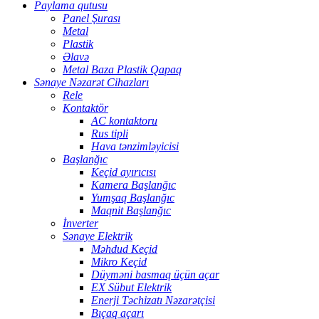
Paylama qutusu
Panel Şurası
Metal
Plastik
Əlavə
Metal Baza Plastik Qapaq
Sənaye Nəzarət Cihazları
Rele
Kontaktör
AC kontaktoru
Rus tipli
Hava tənzimləyicisi
Başlanğıc
Keçid ayırıcısı
Kamera Başlanğıc
Yumşaq Başlanğıc
Maqnit Başlanğıc
İnverter
Sənaye Elektrik
Məhdud Keçid
Mikro Keçid
Düyməni basmaq üçün açar
EX Sübut Elektrik
Enerji Təchizatı Nəzarətçisi
Bıçaq açarı