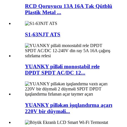
RCD Qoruyucu 13A 16A Tək Qütblü
Plastik Metal ...
S1-63NJT ATS
YUANKY pilləli monostabil rele
DPDT SPDT AC/DC 12...
YUANKY pilləkən işıqlandırma açarı
220V bir düyməli...