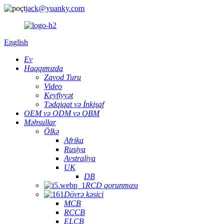
jack@yuanky.com
English
Ev
Haqqımızda
Zavod Turu
Video
Keyfiyyət
Tədqiqat və İnkişaf
OEM və ODM və OBM
Məhsullar
Ölkə
Afrika
Rusiya
Avstraliya
UK
DB
RCD qorunması
Dövrə kəsici
MCB
RCCB
ELCB