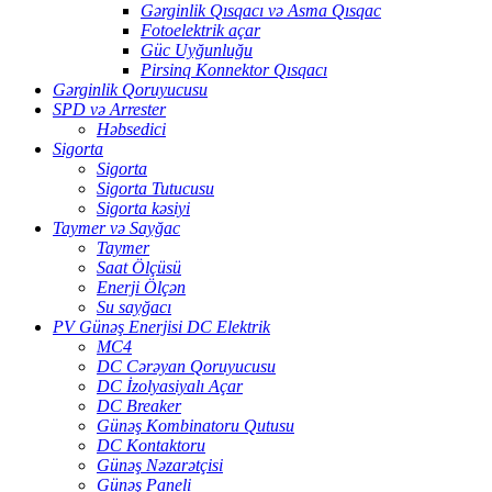
Gərginlik Qısqacı və Asma Qısqac
Fotoelektrik açar
Güc Uyğunluğu
Pirsinq Konnektor Qısqacı
Gərginlik Qoruyucusu
SPD və Arrester
Həbsedici
Sigorta
Sigorta
Sigorta Tutucusu
Sigorta kəsiyi
Taymer və Sayğac
Taymer
Saat Ölçüsü
Enerji Ölçən
Su sayğacı
PV Günəş Enerjisi DC Elektrik
MC4
DC Cərəyan Qoruyucusu
DC İzolyasiyalı Açar
DC Breaker
Günəş Kombinatoru Qutusu
DC Kontaktoru
Günəş Nəzarətçisi
Günəş Paneli