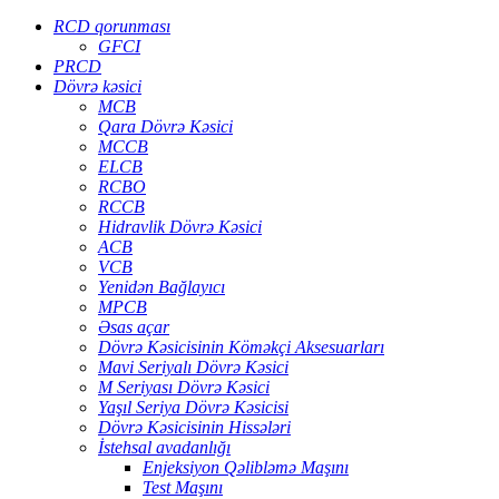
RCD qorunması
GFCI
PRCD
Dövrə kəsici
MCB
Qara Dövrə Kəsici
MCCB
ELCB
RCBO
RCCB
Hidravlik Dövrə Kəsici
ACB
VCB
Yenidən Bağlayıcı
MPCB
Əsas açar
Dövrə Kəsicisinin Köməkçi Aksesuarları
Mavi Seriyalı Dövrə Kəsici
M Seriyası Dövrə Kəsici
Yaşıl Seriya Dövrə Kəsicisi
Dövrə Kəsicisinin Hissələri
İstehsal avadanlığı
Enjeksiyon Qəlibləmə Maşını
Test Maşını