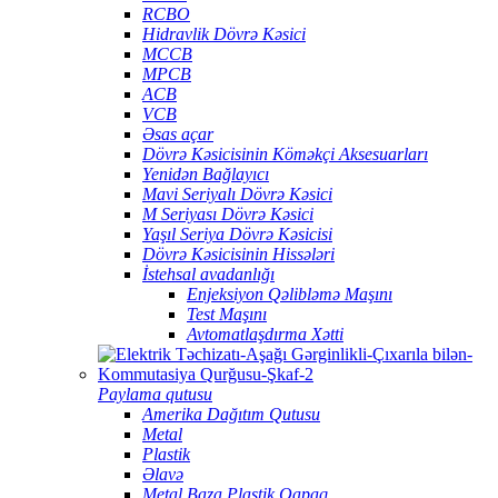
RCBO
Hidravlik Dövrə Kəsici
MCCB
MPCB
ACB
VCB
Əsas açar
Dövrə Kəsicisinin Köməkçi Aksesuarları
Yenidən Bağlayıcı
Mavi Seriyalı Dövrə Kəsici
M Seriyası Dövrə Kəsici
Yaşıl Seriya Dövrə Kəsicisi
Dövrə Kəsicisinin Hissələri
İstehsal avadanlığı
Enjeksiyon Qəlibləmə Maşını
Test Maşını
Avtomatlaşdırma Xətti
Paylama qutusu
Amerika Dağıtım Qutusu
Metal
Plastik
Əlavə
Metal Baza Plastik Qapaq