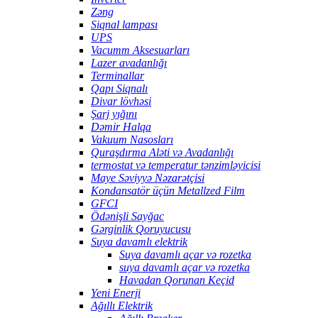
Zəng
Siqnal lampası
UPS
Vacumm Aksesuarları
Lazer avadanlığı
Terminallar
Qapı Siqnalı
Divar lövhəsi
Şarj yığını
Dəmir Halqa
Vakuum Nasosları
Quraşdırma Aləti və Avadanlığı
termostat və temperatur tənzimləyicisi
Maye Səviyyə Nəzarətçisi
Kondansatör üçün Metallzed Film
GFCI
Ödənişli Sayğac
Gərginlik Qoruyucusu
Suya davamlı elektrik
Suya davamlı açar və rozetka
suya davamlı açar və rozetka
Havadan Qorunan Keçid
Yeni Enerji
Ağıllı Elektrik