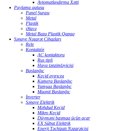
Avtomatlaşdırma Xətti
Paylama qutusu
Panel Şurası
Metal
Plastik
Əlavə
Metal Baza Plastik Qapaq
Sənaye Nəzarət Cihazları
Rele
Kontaktör
AC kontaktoru
Rus tipli
Hava tənzimləyicisi
Başlanğıc
Keçid ayırıcısı
Kamera Başlanğıc
Yumşaq Başlanğıc
Maqnit Başlanğıc
İnverter
Sənaye Elektrik
Məhdud Keçid
Mikro Keçid
Düyməni basmaq üçün açar
EX Sübut Elektrik
Enerji Təchizatı Nəzarətçisi