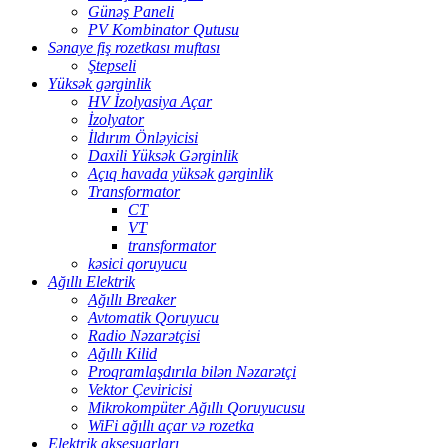
Günəş Paneli
PV Kombinator Qutusu
Sənaye fiş rozetkası muftası
Ştepseli
Yüksək gərginlik
HV İzolyasiya Açar
İzolyator
İldırım Önləyicisi
Daxili Yüksək Gərginlik
Açıq havada yüksək gərginlik
Transformator
CT
VT
transformator
kəsici qoruyucu
Ağıllı Elektrik
Ağıllı Breaker
Avtomatik Qoruyucu
Radio Nəzarətçisi
Ağıllı Kilid
Proqramlaşdırıla bilən Nəzarətçi
Vektor Çeviricisi
Mikrokompüter Ağıllı Qoruyucusu
WiFi ağıllı açar və rozetka
Elektrik aksesuarları