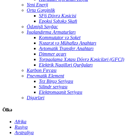
Yeni Enerji
Orta Gərginlik
SF6 Dövrə Kəsicisi
Epoksi Şəbəkə Şkafı
Ödənişli Sayğac
İşıqlandırma Armaturları
Kommutator və Soket
Nəzarət və Mühafizə Anahtarı
Avtomatik Transfer Anahtarı
Dimmer açarı
Torpaqlama Xətası Dövrə Kəsiciləri (GFCI)
Elektrik Naqilləri Qurğuları
Karbon Fırçası
Pnevmatik Element
Tez Birgə Seriyası
Silindr seriyası
Elektromaqnit Seriyası
Digərləri
Ölkə
Afrika
Rusiya
Avstraliya