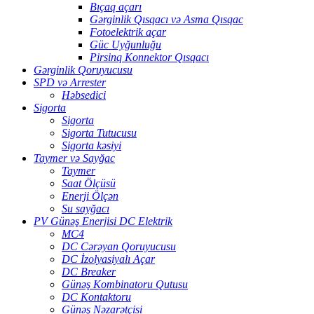
Bıçaq açarı
Gərginlik Qısqacı və Asma Qısqac
Fotoelektrik açar
Güc Uyğunluğu
Pirsinq Konnektor Qısqacı
Gərginlik Qoruyucusu
SPD və Arrester
Həbsedici
Sigorta
Sigorta
Sigorta Tutucusu
Sigorta kəsiyi
Taymer və Sayğac
Taymer
Saat Ölçüsü
Enerji Ölçən
Su sayğacı
PV Günəş Enerjisi DC Elektrik
MC4
DC Cərəyan Qoruyucusu
DC İzolyasiyalı Açar
DC Breaker
Günəş Kombinatoru Qutusu
DC Kontaktoru
Günəş Nəzarətçisi