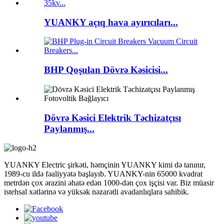
YUANKY açıq hava ayırıcıları...
BHP Qoşulan Dövrə Kəsicisi...
Dövrə Kəsici Elektrik Təchizatçısı
Paylanmış...
YUANKY Electric şirkəti, həmçinin YUANKY kimi də tanınır,
1989-cu ildə fəaliyyətə başlayıb. YUANKY-nin 65000 kvadrat
metrdən çox ərazini əhatə edən 1000-dən çox işçisi var. Biz müasir
istehsal xətlərinə və yüksək nəzarətli avadanlıqlara sahibik.