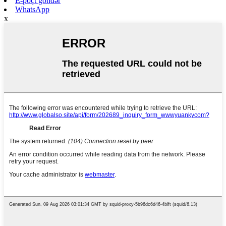
E-poçt göndər
WhatsApp
x