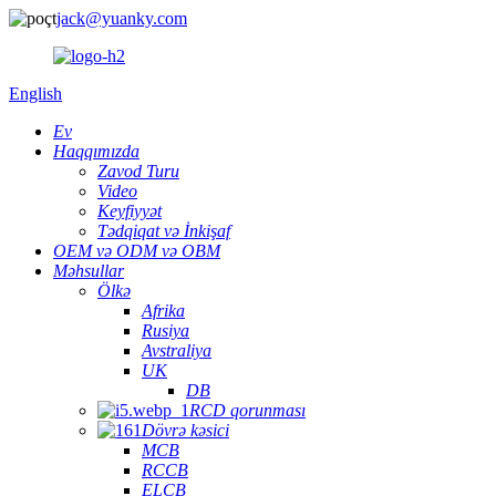
jack@yuanky.com
English
Ev
Haqqımızda
Zavod Turu
Video
Keyfiyyət
Tədqiqat və İnkişaf
OEM və ODM və OBM
Məhsullar
Ölkə
Afrika
Rusiya
Avstraliya
UK
DB
RCD qorunması
Dövrə kəsici
MCB
RCCB
ELCB