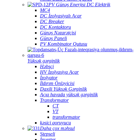
PV Günəş Enerjisi DC Elektrik
MC4
DC İzolyasiyalı Açar
DC Breaker
DC Kontaktoru
Günəş Nəzarətçisi
Günəş Paneli
PV Kombinator Qutusu
Yüksək gərginlik
Həbsçi
HV İzolyasiya Açar
İzolyator
İldırım Önləyicisi
Daxili Yüksək Gərginlik
Açıq havada yüksək gərginlik
Transformator
CT
VT
transformator
kəsici qoruyucu
Daha çox məhsul
Ştepseli
İnverter