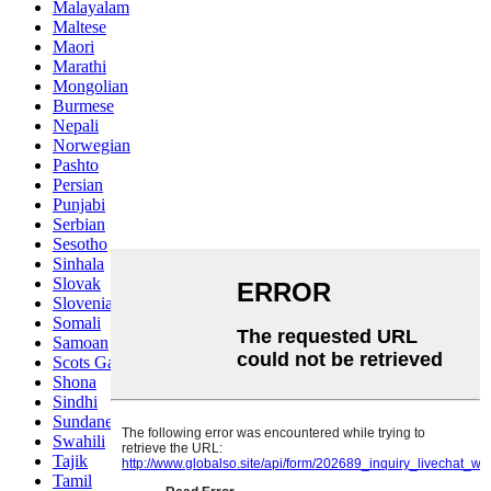
Malayalam
Maltese
Maori
Marathi
Mongolian
Burmese
Nepali
Norwegian
Pashto
Persian
Punjabi
Serbian
Sesotho
Sinhala
Slovak
Slovenian
Somali
Samoan
Scots Gaelic
Shona
Sindhi
Sundanese
Swahili
Tajik
Tamil