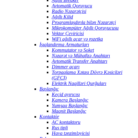
Ağıllı Breaker
Avtomatik Qoruyucu
Radio Nəzarətçisi
Ağıllı Kilid
Proqramlaşdırıla bilən Nəzarətçi
Mikrokompüter Ağıllı Qoruyucusu
Vektor Çeviricisi
WiFi ağıllı açar və rozetka
İşıqlandırma Armaturları
Kommutator və Soket
Nəzarət və Mühafizə Anahtarı
Avtomatik Transfer Anahtarı
Dimmer açarı
Torpaqlama Xətası Dövrə Kəsiciləri
(GFCI)
Elektrik Naqilləri Qurğuları
Başlanğıc
Keçid ayırıcısı
Kamera Başlanğıc
Yumşaq Başlanğıc
Maqnit Başlanğıc
Kontaktör
AC kontaktoru
Rus tipli
Hava tənzimləyicisi