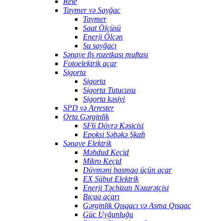
Rele
Taymer və Sayğac
Taymer
Saat Ölçüsü
Enerji Ölçən
Su sayğacı
Sənaye fiş rozetkası muftası
Fotoelektrik açar
Sigorta
Sigorta
Sigorta Tutucusu
Sigorta kəsiyi
SPD və Arrester
Orta Gərginlik
SF6 Dövrə Kəsicisi
Epoksi Şəbəkə Şkafı
Sənaye Elektrik
Məhdud Keçid
Mikro Keçid
Düyməni basmaq üçün açar
EX Sübut Elektrik
Enerji Təchizatı Nəzarətçisi
Bıçaq açarı
Gərginlik Qısqacı və Asma Qısqac
Güc Uyğunluğu