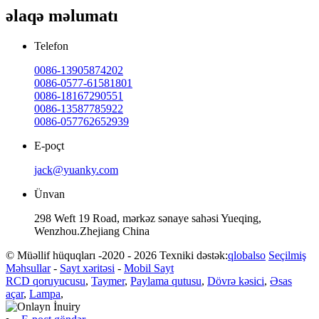
əlaqə məlumatı
Telefon
0086-13905874202
0086-0577-61581801
0086-18167290551
0086-13587785922
0086-057762652939
E-poçt
jack@yuanky.com
Ünvan
298 Weft 19 Road, mərkəz sənaye sahəsi Yueqing,
Wenzhou.Zhejiang China
© Müəllif hüquqları -2020 - 2026 Texniki dəstək:
qlobalso
Seçilmiş
Məhsullar
-
Sayt xəritəsi
-
Mobil Sayt
RCD qoruyucusu
,
Taymer
,
Paylama qutusu
,
Dövrə kəsici
,
Əsas
açar
,
Lampa
,