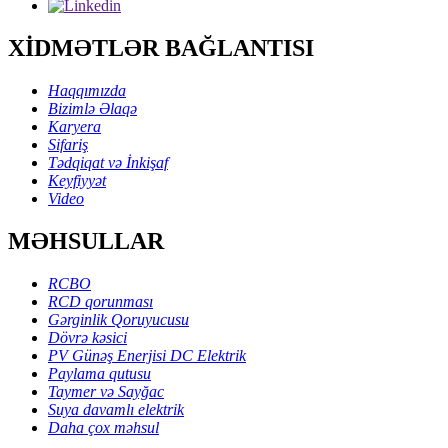
XİDMƏTLƏR BAĞLANTISI
Haqqımızda
Bizimlə Əlaqə
Karyera
Sifariş
Tədqiqat və İnkişaf
Keyfiyyət
Video
MƏHSULLAR
RCBO
RCD qorunması
Gərginlik Qoruyucusu
Dövrə kəsici
PV Günəş Enerjisi DC Elektrik
Paylama qutusu
Taymer və Sayğac
Suya davamlı elektrik
Daha çox məhsul