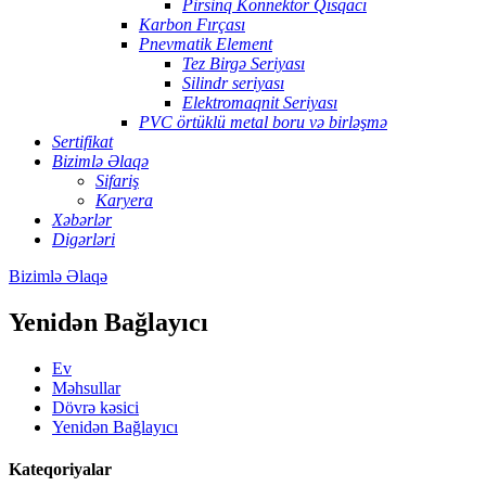
Pirsinq Konnektor Qısqacı
Karbon Fırçası
Pnevmatik Element
Tez Birgə Seriyası
Silindr seriyası
Elektromaqnit Seriyası
PVC örtüklü metal boru və birləşmə
Sertifikat
Bizimlə Əlaqə
Sifariş
Karyera
Xəbərlər
Digərləri
Bizimlə Əlaqə
Yenidən Bağlayıcı
Ev
Məhsullar
Dövrə kəsici
Yenidən Bağlayıcı
Kateqoriyalar