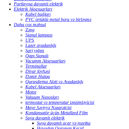
Partlayışa davamlı elektrik
Elektrik Aksesuarları
Kabel bağları
PVC örtüklü metal boru və birləşmə
Daha çox məhsul
Zəng
Siqnal lampası
UPS
Lazer avadanlığı
Şarj yığını
Qapı Siqnalı
Vacumm Aksesuarları
Terminallar
Divar lövhəsi
Dəmir Halqa
Quraşdırma Aləti və Avadanlığı
Kabel Aksesuarları
Motor
Vakuum Nasosları
termostat və temperatur tənzimləyicisi
Maye Səviyyə Nəzarətçisi
Kondansatör üçün Metallzed Film
Suya davamlı elektrik
Suya davamlı açar və rozetka
Havadan Qorunan Keçid