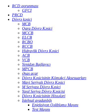
RCD qorunması
GFCI
PRCD
Dövrə kəsici
MCB
Qara Dövrə Kəsici
MCCB
ELCB
RCBO
RCCB
Hidravlik Dövrə Kəsici
ACB
VCB
Yenidən Bağlayıcı
MPCB
Əsas açar
Dövrə Kəsicisinin Köməkçi Aksesuarları
Mavi Seriyalı Dövrə Kəsici
M Seriyası Dövrə Kəsici
Yaşıl Seriya Dövrə Kəsicisi
Dövrə Kəsicisinin Hissələri
İstehsal avadanlığı
Enjeksiyon Qəlibləmə Maşını
Test Maşını