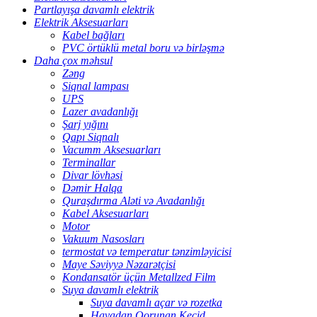
Partlayışa davamlı elektrik
Elektrik Aksesuarları
Kabel bağları
PVC örtüklü metal boru və birləşmə
Daha çox məhsul
Zəng
Siqnal lampası
UPS
Lazer avadanlığı
Şarj yığını
Qapı Siqnalı
Vacumm Aksesuarları
Terminallar
Divar lövhəsi
Dəmir Halqa
Quraşdırma Aləti və Avadanlığı
Kabel Aksesuarları
Motor
Vakuum Nasosları
termostat və temperatur tənzimləyicisi
Maye Səviyyə Nəzarətçisi
Kondansatör üçün Metallzed Film
Suya davamlı elektrik
Suya davamlı açar və rozetka
Havadan Qorunan Keçid