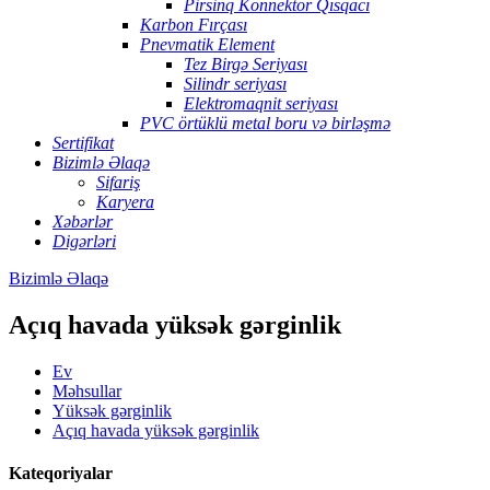
Pirsinq Konnektor Qısqacı
Karbon Fırçası
Pnevmatik Element
Tez Birgə Seriyası
Silindr seriyası
Elektromaqnit seriyası
PVC örtüklü metal boru və birləşmə
Sertifikat
Bizimlə Əlaqə
Sifariş
Karyera
Xəbərlər
Digərləri
Bizimlə Əlaqə
Açıq havada yüksək gərginlik
Ev
Məhsullar
Yüksək gərginlik
Açıq havada yüksək gərginlik
Kateqoriyalar