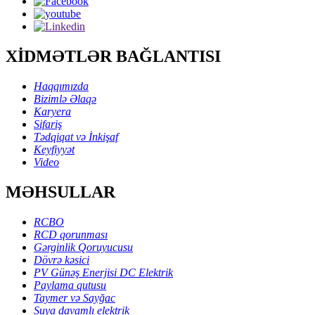
XİDMƏTLƏR BAĞLANTISI
Haqqımızda
Bizimlə Əlaqə
Karyera
Sifariş
Tədqiqat və İnkişaf
Keyfiyyət
Video
MƏHSULLAR
RCBO
RCD qorunması
Gərginlik Qoruyucusu
Dövrə kəsici
PV Günəş Enerjisi DC Elektrik
Paylama qutusu
Taymer və Sayğac
Suya davamlı elektrik