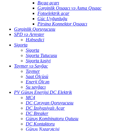
Bıçaq açarı
Gərginlik Qısqacı və Asma Qısqac
Fotoelektrik açar
Güc Uyğunluğu
Pirsinq Konnektor Qısqacı
Gərginlik Qoruyucusu
SPD və Arrester
Həbsedici
Sigorta
Sigorta
Sigorta Tutucusu
Sigorta kəsiyi
Taymer və Sayğac
Taymer
Saat Ölçüsü
Enerji Ölçən
Su sayğacı
PV Günəş Enerjisi DC Elektrik
MC4
DC Cərəyan Qoruyucusu
DC İzolyasiyalı Açar
DC Breaker
Günəş Kombinatoru Qutusu
DC Kontaktoru
Günəş Nəzarətçisi