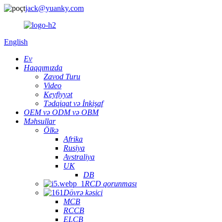
jack@yuanky.com
English
Ev
Haqqımızda
Zavod Turu
Video
Keyfiyyət
Tədqiqat və İnkişaf
OEM və ODM və OBM
Məhsullar
Ölkə
Afrika
Rusiya
Avstraliya
UK
DB
RCD qorunması
Dövrə kəsici
MCB
RCCB
ELCB