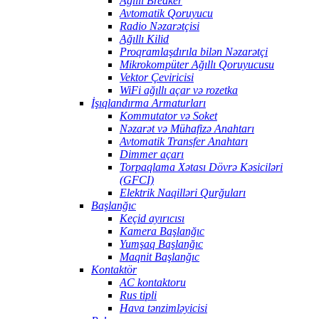
Ağıllı Breaker
Avtomatik Qoruyucu
Radio Nəzarətçisi
Ağıllı Kilid
Proqramlaşdırıla bilən Nəzarətçi
Mikrokompüter Ağıllı Qoruyucusu
Vektor Çeviricisi
WiFi ağıllı açar və rozetka
İşıqlandırma Armaturları
Kommutator və Soket
Nəzarət və Mühafizə Anahtarı
Avtomatik Transfer Anahtarı
Dimmer açarı
Torpaqlama Xətası Dövrə Kəsiciləri
(GFCI)
Elektrik Naqilləri Qurğuları
Başlanğıc
Keçid ayırıcısı
Kamera Başlanğıc
Yumşaq Başlanğıc
Maqnit Başlanğıc
Kontaktör
AC kontaktoru
Rus tipli
Hava tənzimləyicisi