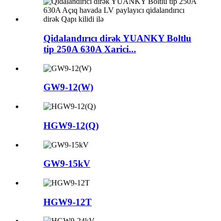
Qidalandırıcı dirək YUANKY Boltlu
tip 250A 630A Xarici...
GW9-12(W)
HGW9-12(Q)
GW9-15kV
HGW9-12T