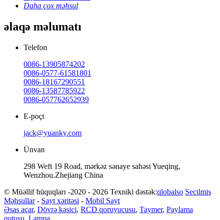
Daha çox məhsul
əlaqə məlumatı
Telefon
0086-13905874202
0086-0577-61581801
0086-18167290551
0086-13587785922
0086-057762652939
E-poçt
jack@yuanky.com
Ünvan
298 Weft 19 Road, mərkəz sənaye sahəsi Yueqing,
Wenzhou.Zhejiang China
© Müəllif hüquqları -2020 - 2026 Texniki dəstək:
qlobalso
Seçilmiş
Məhsullar
-
Sayt xəritəsi
-
Mobil Sayt
Əsas açar
,
Dövrə kəsici
,
RCD qoruyucusu
,
Taymer
,
Paylama
qutusu
,
Lampa
,