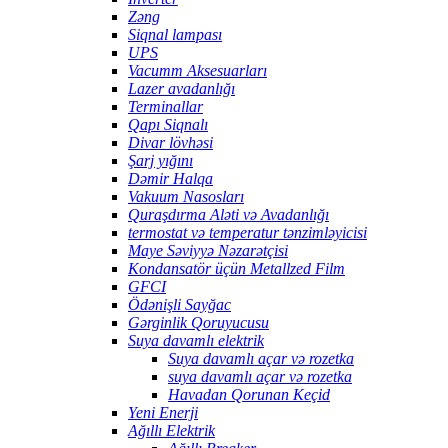
Zəng
Siqnal lampası
UPS
Vacumm Aksesuarları
Lazer avadanlığı
Terminallar
Qapı Siqnalı
Divar lövhəsi
Şarj yığını
Dəmir Halqa
Vakuum Nasosları
Quraşdırma Aləti və Avadanlığı
termostat və temperatur tənzimləyicisi
Maye Səviyyə Nəzarətçisi
Kondansatör üçün Metallzed Film
GFCI
Ödənişli Sayğac
Gərginlik Qoruyucusu
Suya davamlı elektrik
Suya davamlı açar və rozetka
suya davamlı açar və rozetka
Havadan Qorunan Keçid
Yeni Enerji
Ağıllı Elektrik