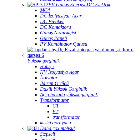
PV Günəş Enerjisi DC Elektrik
MC4
DC İzolyasiyalı Açar
DC Breaker
DC Kontaktoru
Günəş Nəzarətçisi
Günəş Paneli
PV Kombinator Qutusu
Yüksək gərginlik
Həbsçi
HV İzolyasiya Açar
İzolyator
İldırım Örtücü
Daxili Yüksək Gərginlik
Açıq havada yüksək gərginlik
Transformator
CT
VT
transformator
kəsici qoruyucu
Daha çox məhsul
Ştepseli
İnverter