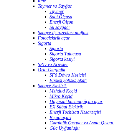
Rele
Taymer və Sayğac
Taymer
Saat Ölçüsü
Enerji Ölçən
Su sayğacı
Sənaye fiş rozetkası muftası
Fotoelektrik açar
Sigorta
Sigorta
Sigorta Tutucusu
Sigorta kəsiyi
SPD və Arrester
Orta Gərginlik
SF6 Dövrə Kəsicisi
Epoksi Şəbəkə Şkafı
Sənaye Elektrik
Məhdud Keçid
Mikro Keçid
Düyməni basmaq üçün açar
EX Sübut Elektrik
Enerji Təchizatı Nəzarətçisi
Bıçaq açarı
Gərginlik Qısqacı və Asma Qısqac
Güc Uyğunluğu