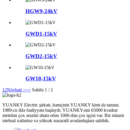
HGW9-24kV
GWD1-15kV
GWD2-15kV
GW10-15kV
1
2
Növbəti >
>>
Səhifə 1 / 2
YUANKY Electric şirkəti, həmçinin YUANKY kimi də tanınır,
1989-cu ildə fəaliyyətə başlayıb. YUANKY-nin 65000 kvadrat
metrdən çox ərazini əhatə edən 1000-dən çox işçisi var. Biz müasir
istehsal xətlərinə və yüksək nəzarətli avadanlıqlara sahibik.