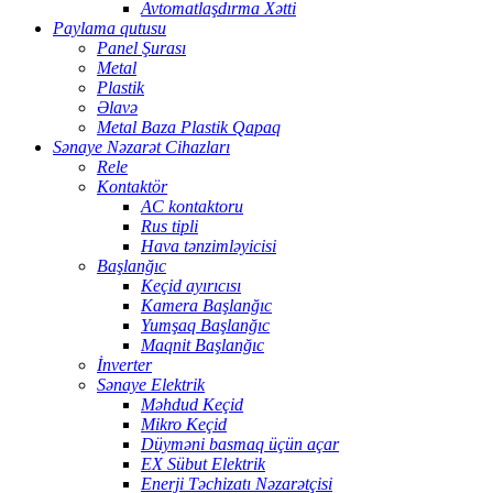
Avtomatlaşdırma Xətti
Paylama qutusu
Panel Şurası
Metal
Plastik
Əlavə
Metal Baza Plastik Qapaq
Sənaye Nəzarət Cihazları
Rele
Kontaktör
AC kontaktoru
Rus tipli
Hava tənzimləyicisi
Başlanğıc
Keçid ayırıcısı
Kamera Başlanğıc
Yumşaq Başlanğıc
Maqnit Başlanğıc
İnverter
Sənaye Elektrik
Məhdud Keçid
Mikro Keçid
Düyməni basmaq üçün açar
EX Sübut Elektrik
Enerji Təchizatı Nəzarətçisi