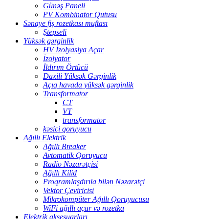
Günəş Paneli
PV Kombinator Qutusu
Sənaye fiş rozetkası muftası
Ştepseli
Yüksək gərginlik
HV İzolyasiya Açar
İzolyator
İldırım Örtücü
Daxili Yüksək Gərginlik
Açıq havada yüksək gərginlik
Transformator
CT
VT
transformator
kəsici qoruyucu
Ağıllı Elektrik
Ağıllı Breaker
Avtomatik Qoruyucu
Radio Nəzarətçisi
Ağıllı Kilid
Proqramlaşdırıla bilən Nəzarətçi
Vektor Çeviricisi
Mikrokompüter Ağıllı Qoruyucusu
WiFi ağıllı açar və rozetka
Elektrik aksesuarları