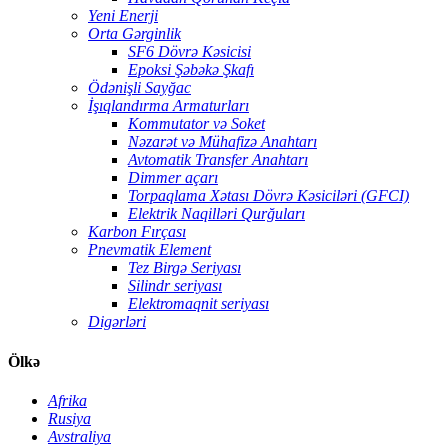
Yeni Enerji
Orta Gərginlik
SF6 Dövrə Kəsicisi
Epoksi Şəbəkə Şkafı
Ödənişli Sayğac
İşıqlandırma Armaturları
Kommutator və Soket
Nəzarət və Mühafizə Anahtarı
Avtomatik Transfer Anahtarı
Dimmer açarı
Torpaqlama Xətası Dövrə Kəsiciləri (GFCI)
Elektrik Naqilləri Qurğuları
Karbon Fırçası
Pnevmatik Element
Tez Birgə Seriyası
Silindr seriyası
Elektromaqnit seriyası
Digərləri
Ölkə
Afrika
Rusiya
Avstraliya