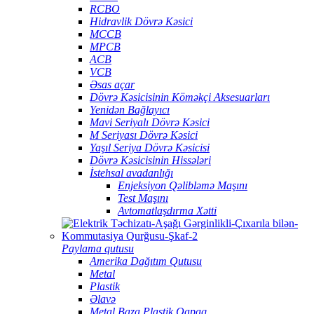
RCBO
Hidravlik Dövrə Kəsici
MCCB
MPCB
ACB
VCB
Əsas açar
Dövrə Kəsicisinin Köməkçi Aksesuarları
Yenidən Bağlayıcı
Mavi Seriyalı Dövrə Kəsici
M Seriyası Dövrə Kəsici
Yaşıl Seriya Dövrə Kəsicisi
Dövrə Kəsicisinin Hissələri
İstehsal avadanlığı
Enjeksiyon Qəlibləmə Maşını
Test Maşını
Avtomatlaşdırma Xətti
Paylama qutusu
Amerika Dağıtım Qutusu
Metal
Plastik
Əlavə
Metal Baza Plastik Qapaq