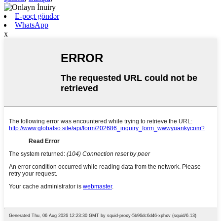
E-poçt göndər
WhatsApp
x