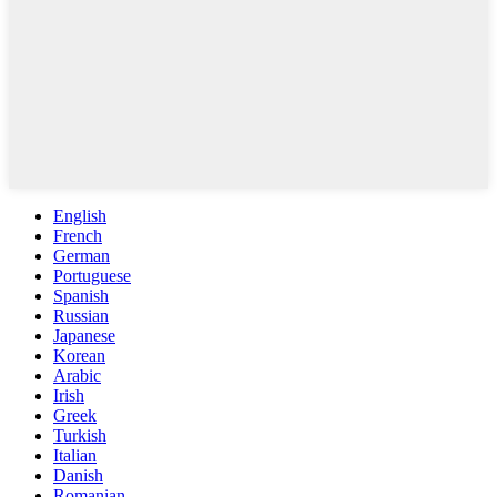
English
French
German
Portuguese
Spanish
Russian
Japanese
Korean
Arabic
Irish
Greek
Turkish
Italian
Danish
Romanian