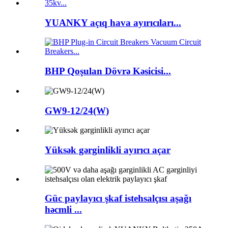
YUANKY açıq hava ayırıcıları...
BHP Qoşulan Dövrə Kəsicisi...
GW9-12/24(W)
Yüksək gərginlikli ayırıcı açar
Güc paylayıcı şkaf istehsalçısı aşağı
həcmli ...