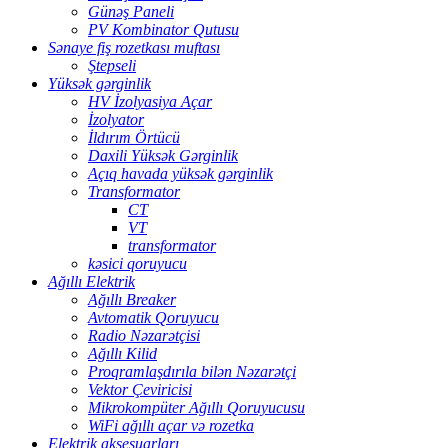
Günəş Paneli
PV Kombinator Qutusu
Sənaye fiş rozetkası muftası
Ştepseli
Yüksək gərginlik
HV İzolyasiya Açar
İzolyator
İldırım Örtücü
Daxili Yüksək Gərginlik
Açıq havada yüksək gərginlik
Transformator
CT
VT
transformator
kəsici qoruyucu
Ağıllı Elektrik
Ağıllı Breaker
Avtomatik Qoruyucu
Radio Nəzarətçisi
Ağıllı Kilid
Proqramlaşdırıla bilən Nəzarətçi
Vektor Çeviricisi
Mikrokompüter Ağıllı Qoruyucusu
WiFi ağıllı açar və rozetka
Elektrik aksesuarları