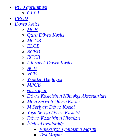
RCD qorunması
GFCI
PRCD
Dövrə kəsici
MCB
Qara Dövrə Kəsici
MCCB
ELCB
RCBO
RCCB
Hidravlik Dövrə Kəsici
ACB
VCB
Yenidən Bağlayıcı
MPCB
Əsas açar
Dövrə Kəsicisinin Köməkçi Aksesuarları
Mavi Seriyalı Dövrə Kəsici
M Seriyası Dövrə Kəsici
Yaşıl Seriya Dövrə Kəsicisi
Dövrə Kəsicisinin Hissələri
İstehsal avadanlığı
Enjeksiyon Qəlibləmə Maşını
Test Maşını