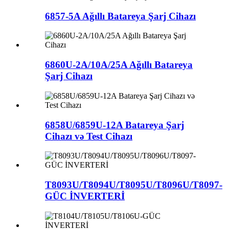
6857-5A Ağıllı Batareya Şarj Cihazı
6860U-2A/10A/25A Ağıllı Batareya
Şarj Cihazı
6858U/6859U-12A Batareya Şarj
Cihazı və Test Cihazı
T8093U/T8094U/T8095U/T8096U/T8097-
GÜC İNVERTERİ