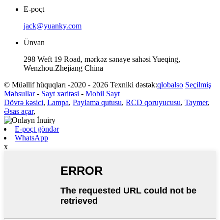
E-poçt
jack@yuanky.com
Ünvan
298 Weft 19 Road, mərkəz sənaye sahəsi Yueqing,
Wenzhou.Zhejiang China
© Müəllif hüquqları -2020 - 2026 Texniki dəstək:
qlobalso
Seçilmiş
Məhsullar
-
Sayt xəritəsi
-
Mobil Sayt
Dövrə kəsici
,
Lampa
,
Paylama qutusu
,
RCD qoruyucusu
,
Taymer
,
Əsas açar
,
E-poçt göndər
WhatsApp
x