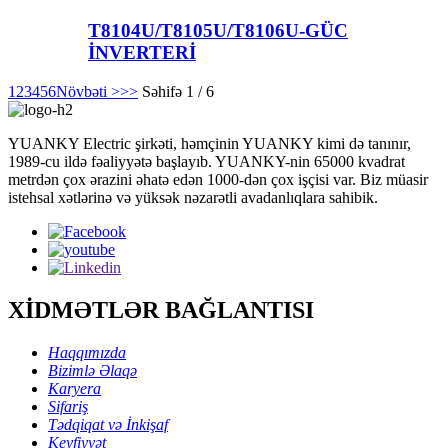
T8104U/T8105U/T8106U-GÜC
İNVERTERİ
1
2
3
4
5
6
Növbəti >
>>
Səhifə 1 / 6
YUANKY Electric şirkəti, həmçinin YUANKY kimi də tanınır,
1989-cu ildə fəaliyyətə başlayıb. YUANKY-nin 65000 kvadrat
metrdən çox ərazini əhatə edən 1000-dən çox işçisi var. Biz müasir
istehsal xətlərinə və yüksək nəzarətli avadanlıqlara sahibik.
XİDMƏTLƏR BAĞLANTISI
Haqqımızda
Bizimlə Əlaqə
Karyera
Sifariş
Tədqiqat və İnkişaf
Keyfiyyət