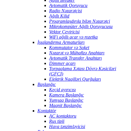
Ağıllı Breaker
Avtomatik Qoruyucu
Radio Nəzarətçisi
Ağıllı Kilid
Proqramlaşdırıla bilən Nəzarətçi
Mikrokompüter Ağıllı Qoruyucusu
Vektor Çeviricisi
WiFi ağıllı açar və rozetka
İşıqlandırma Armaturları
Kommutator və Soket
Nəzarət və Mühafizə Anahtarı
Avtomatik Transfer Anahtarı
Dimmer açarı
Torpaqlama Xətası Dövrə Kəsiciləri
(GFCI)
Elektrik Naqilləri Qurğuları
Başlanğıc
Keçid ayırıcısı
Kamera Başlanğıc
Yumşaq Başlanğıc
Maqnit Başlanğıc
Kontaktör
AC kontaktoru
Rus tipli
Hava tənzimləyicisi