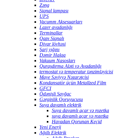
Zəng
Siqnal lampası
UPS
Vacumm Aksesuarları
Lazer avadanlığı
Terminallar
Qapı Siqnalı
Divar lövhəsi
Şarj yığını
Dəmir Halqa
Vakuum Nasosları
Quraşdırma Aləti və Avadanlığı
termostat və temperatur tənzimləyicisi
Maye Səviyyə Nəzarətçisi
Kondansatör üçün Metallzed Film
GFCI
Ödənişli Sayğac
Gərginlik Qoruyucusu
Suya davamlı elektrik
Suya davamlı açar və rozetka
suya davamlı açar və rozetka
Havadan Qorunan Keçid
Yeni Enerji
Ağıllı Elektrik