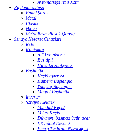
Avtomatlaşdırma Xətti
Paylama qutusu
Panel Şurası
Metal
Plastik
Əlavə
Metal Baza Plastik Qapaq
Sənaye Nəzarət Cihazları
Rele
Kontaktör
AC kontaktoru
Rus tipli
Hava tənzimləyicisi
Başlanğıc
Keçid ayırıcısı
Kamera Başlanğıc
Yumşaq Başlanğıc
Maqnit Başlanğıc
İnverter
Sənaye Elektrik
Məhdud Keçid
Mikro Keçid
Düyməni basmaq üçün açar
EX Sübut Elektrik
Enerji Təchizatı Nəzarətçisi