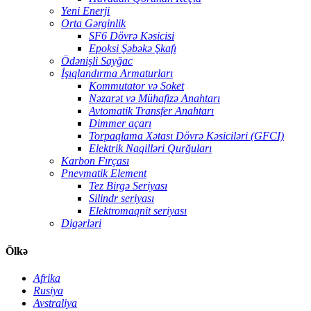
Yeni Enerji
Orta Gərginlik
SF6 Dövrə Kəsicisi
Epoksi Şəbəkə Şkafı
Ödənişli Sayğac
İşıqlandırma Armaturları
Kommutator və Soket
Nəzarət və Mühafizə Anahtarı
Avtomatik Transfer Anahtarı
Dimmer açarı
Torpaqlama Xətası Dövrə Kəsiciləri (GFCI)
Elektrik Naqilləri Qurğuları
Karbon Fırçası
Pnevmatik Element
Tez Birgə Seriyası
Silindr seriyası
Elektromaqnit seriyası
Digərləri
Ölkə
Afrika
Rusiya
Avstraliya