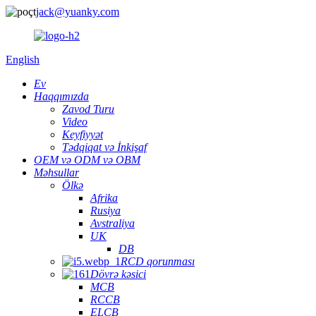
jack@yuanky.com
English
Ev
Haqqımızda
Zavod Turu
Video
Keyfiyyət
Tədqiqat və İnkişaf
OEM və ODM və OBM
Məhsullar
Ölkə
Afrika
Rusiya
Avstraliya
UK
DB
RCD qorunması
Dövrə kəsici
MCB
RCCB
ELCB