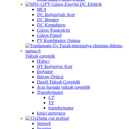
PV Günəş Enerjisi DC Elektrik
MC4
DC İzolyasiyalı Açar
DC Breaker
DC Kontaktoru
Günəş Nəzarətçisi
Günəş Paneli
PV Kombinator Qutusu
Yüksək gərginlik
Həbsçi
HV İzolyasiya Açar
İzolyator
İldırım Örtücü
Daxili Yüksək Gərginlik
Açıq havada yüksək gərginlik
Transformator
CT
VT
transformator
kəsici qoruyucu
Daha çox məhsul
Ştepseli
İnverter