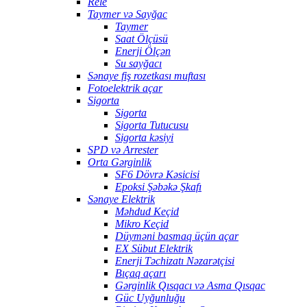
Rele
Taymer və Sayğac
Taymer
Saat Ölçüsü
Enerji Ölçən
Su sayğacı
Sənaye fiş rozetkası muftası
Fotoelektrik açar
Sigorta
Sigorta
Sigorta Tutucusu
Sigorta kəsiyi
SPD və Arrester
Orta Gərginlik
SF6 Dövrə Kəsicisi
Epoksi Şəbəkə Şkafı
Sənaye Elektrik
Məhdud Keçid
Mikro Keçid
Düyməni basmaq üçün açar
EX Sübut Elektrik
Enerji Təchizatı Nəzarətçisi
Bıçaq açarı
Gərginlik Qısqacı və Asma Qısqac
Güc Uyğunluğu