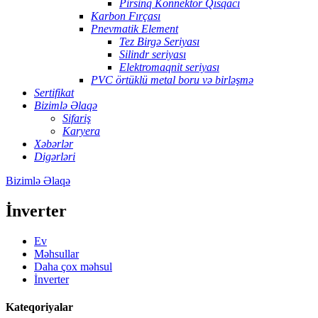
Pirsinq Konnektor Qısqacı
Karbon Fırçası
Pnevmatik Element
Tez Birgə Seriyası
Silindr seriyası
Elektromaqnit seriyası
PVC örtüklü metal boru və birləşmə
Sertifikat
Bizimlə Əlaqə
Sifariş
Karyera
Xəbərlər
Digərləri
Bizimlə Əlaqə
İnverter
Ev
Məhsullar
Daha çox məhsul
İnverter
Kateqoriyalar