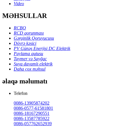
Video
MƏHSULLAR
RCBO
RCD qorunması
Gərginlik Qoruyucusu
Dövrə kəsici
PV Günəş Enerjisi DC Elektrik
Paylama qutusu
Taymer və Sayğac
Suya davamlı elektrik
Daha çox məhsul
əlaqə məlumatı
Telefon
0086-13905874202
0086-0577-61581801
0086-18167290551
0086-13587785922
0086-057762652939