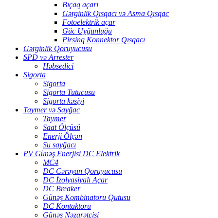
Bıçaq açarı
Gərginlik Qısqacı və Asma Qısqac
Fotoelektrik açar
Güc Uyğunluğu
Pirsinq Konnektor Qısqacı
Gərginlik Qoruyucusu
SPD və Arrester
Həbsedici
Sigorta
Sigorta
Sigorta Tutucusu
Sigorta kəsiyi
Taymer və Sayğac
Taymer
Saat Ölçüsü
Enerji Ölçən
Su sayğacı
PV Günəş Enerjisi DC Elektrik
MC4
DC Cərəyan Qoruyucusu
DC İzolyasiyalı Açar
DC Breaker
Günəş Kombinatoru Qutusu
DC Kontaktoru
Günəş Nəzarətçisi