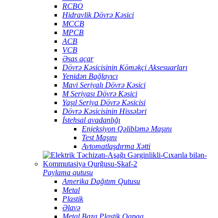
RCBO
Hidravlik Dövrə Kəsici
MCCB
MPCB
ACB
VCB
Əsas açar
Dövrə Kəsicisinin Köməkçi Aksesuarları
Yenidən Bağlayıcı
Mavi Seriyalı Dövrə Kəsici
M Seriyası Dövrə Kəsici
Yaşıl Seriya Dövrə Kəsicisi
Dövrə Kəsicisinin Hissələri
İstehsal avadanlığı
Enjeksiyon Qəlibləmə Maşını
Test Maşını
Avtomatlaşdırma Xətti
Paylama qutusu
Amerika Dağıtım Qutusu
Metal
Plastik
Əlavə
Metal Baza Plastik Qapaq