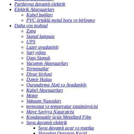
Partlayışa davamlı elektrik
Elektrik Aksesuarları
Kabel bağları
PVC örtüklü metal boru və birləşmə
Daha çox məhsul
Zəng
Siqnal lampası
UPS
Lazer avadanlığı
Şarj yığını
Qapı Siqnalı
Vacumm Aksesuarları
Terminallar
Divar lövhəsi
Dəmir Halqa
Quraşdırma Aləti və Avadanlığı
Kabel Aksesuarları
Motor
Vakuum Nasosları
termostat və temperatur tənzimləyicisi
Maye Səviyyə Nəzarətçisi
Kondansatör üçün Metallzed Film
Suya davamlı elektrik
Suya davamlı açar və rozetka
Havadan Qorunan Keçid