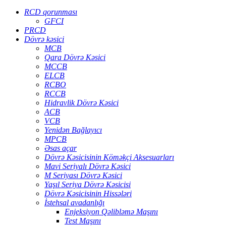
RCD qorunması
GFCI
PRCD
Dövrə kəsici
MCB
Qara Dövrə Kəsici
MCCB
ELCB
RCBO
RCCB
Hidravlik Dövrə Kəsici
ACB
VCB
Yenidən Bağlayıcı
MPCB
Əsas açar
Dövrə Kəsicisinin Köməkçi Aksesuarları
Mavi Seriyalı Dövrə Kəsici
M Seriyası Dövrə Kəsici
Yaşıl Seriya Dövrə Kəsicisi
Dövrə Kəsicisinin Hissələri
İstehsal avadanlığı
Enjeksiyon Qəlibləmə Maşını
Test Maşını