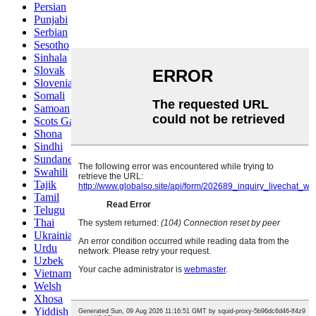
Persian
Punjabi
Serbian
Sesotho
Sinhala
Slovak
Slovenian
Somali
Samoan
Scots Gaelic
Shona
Sindhi
Sundanese
Swahili
Tajik
Tamil
Telugu
Thai
Ukrainian
Urdu
Uzbek
Vietnamese
Welsh
Xhosa
Yiddish