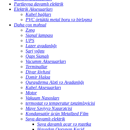
Partlayışa davamlı elektrik
Elektrik Aksesuarları
Kabel bağları
PVC örtüklü metal boru və birləşmə
Daha çox məhsul
Zəng
Siqnal lampası
UPS
Lazer avadanlığı
Şarj yığını
Qapı Siqnalı
Vacumm Aksesuarları
Terminallar
Divar lövhəsi
Dəmir Halqa
Quraşdırma Aləti və Avadanlığı
Kabel Aksesuarları
Motor
Vakuum Nasosları
termostat və temperatur tənzimləyicisi
Maye Səviyyə Nəzarətçisi
Kondansatör üçün Metallzed Film
Suya davamlı elektrik
Suya davamlı açar və rozetka
Havadan Qorunan Keçid