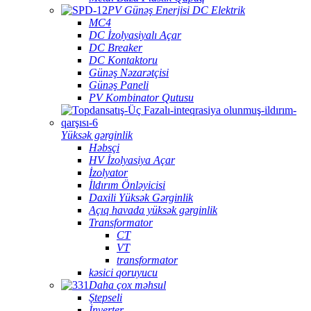
PV Günəş Enerjisi DC Elektrik
MC4
DC İzolyasiyalı Açar
DC Breaker
DC Kontaktoru
Günəş Nəzarətçisi
Günəş Paneli
PV Kombinator Qutusu
Yüksək gərginlik
Həbsçi
HV İzolyasiya Açar
İzolyator
İldırım Önləyicisi
Daxili Yüksək Gərginlik
Açıq havada yüksək gərginlik
Transformator
CT
VT
transformator
kəsici qoruyucu
Daha çox məhsul
Ştepseli
İnverter