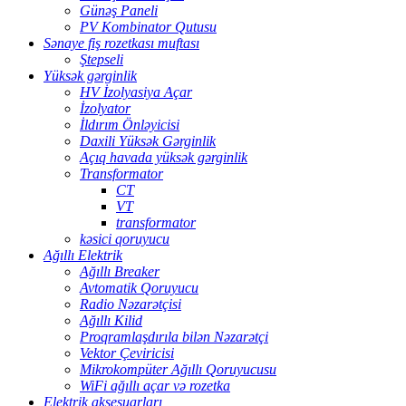
Günəş Paneli
PV Kombinator Qutusu
Sənaye fiş rozetkası muftası
Ştepseli
Yüksək gərginlik
HV İzolyasiya Açar
İzolyator
İldırım Önləyicisi
Daxili Yüksək Gərginlik
Açıq havada yüksək gərginlik
Transformator
CT
VT
transformator
kəsici qoruyucu
Ağıllı Elektrik
Ağıllı Breaker
Avtomatik Qoruyucu
Radio Nəzarətçisi
Ağıllı Kilid
Proqramlaşdırıla bilən Nəzarətçi
Vektor Çeviricisi
Mikrokompüter Ağıllı Qoruyucusu
WiFi ağıllı açar və rozetka
Elektrik aksesuarları