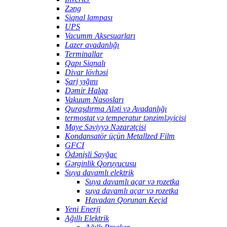
Zəng
Siqnal lampası
UPS
Vacumm Aksesuarları
Lazer avadanlığı
Terminallar
Qapı Siqnalı
Divar lövhəsi
Şarj yığını
Dəmir Halqa
Vakuum Nasosları
Quraşdırma Aləti və Avadanlığı
termostat və temperatur tənzimləyicisi
Maye Səviyyə Nəzarətçisi
Kondansatör üçün Metallzed Film
GFCI
Ödənişli Sayğac
Gərginlik Qoruyucusu
Suya davamlı elektrik
Suya davamlı açar və rozetka
suya davamlı açar və rozetka
Havadan Qorunan Keçid
Yeni Enerji
Ağıllı Elektrik