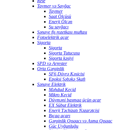
Rele
Taymer və Sayğac
Taymer
Saat Ölçüsü
Enerji Ölçən
Su sayğacı
Sənaye fiş rozetkası muftası
Fotoelektrik açar
Sigorta
Sigorta
Sigorta Tutucusu
Sigorta kəsiyi
SPD və Arrester
Orta Gərginlik
SF6 Dövrə Kəsicisi
Epoksi Şəbəkə Şkafı
Sənaye Elektrik
Məhdud Keçid
Mikro Keçid
Düyməni basmaq üçün açar
EX Sübut Elektrik
Enerji Təchizatı Nəzarətçisi
Bıçaq açarı
Gərginlik Qısqacı və Asma Qısqac
Güc Uyğunluğu