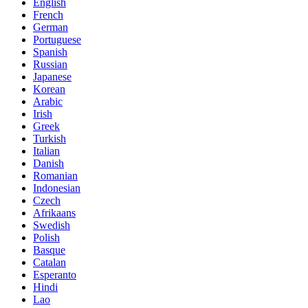
English
French
German
Portuguese
Spanish
Russian
Japanese
Korean
Arabic
Irish
Greek
Turkish
Italian
Danish
Romanian
Indonesian
Czech
Afrikaans
Swedish
Polish
Basque
Catalan
Esperanto
Hindi
Lao