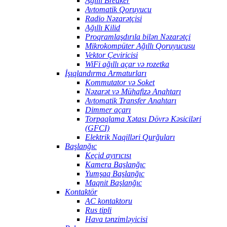
Ağıllı Breaker
Avtomatik Qoruyucu
Radio Nəzarətçisi
Ağıllı Kilid
Proqramlaşdırıla bilən Nəzarətçi
Mikrokompüter Ağıllı Qoruyucusu
Vektor Çeviricisi
WiFi ağıllı açar və rozetka
İşıqlandırma Armaturları
Kommutator və Soket
Nəzarət və Mühafizə Anahtarı
Avtomatik Transfer Anahtarı
Dimmer açarı
Torpaqlama Xətası Dövrə Kəsiciləri
(GFCI)
Elektrik Naqilləri Qurğuları
Başlanğıc
Keçid ayırıcısı
Kamera Başlanğıc
Yumşaq Başlanğıc
Maqnit Başlanğıc
Kontaktör
AC kontaktoru
Rus tipli
Hava tənzimləyicisi