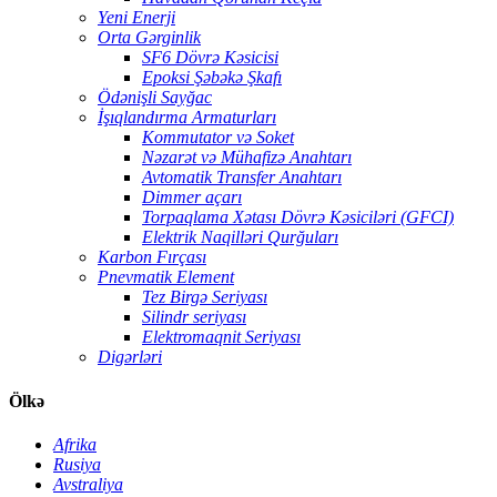
Yeni Enerji
Orta Gərginlik
SF6 Dövrə Kəsicisi
Epoksi Şəbəkə Şkafı
Ödənişli Sayğac
İşıqlandırma Armaturları
Kommutator və Soket
Nəzarət və Mühafizə Anahtarı
Avtomatik Transfer Anahtarı
Dimmer açarı
Torpaqlama Xətası Dövrə Kəsiciləri (GFCI)
Elektrik Naqilləri Qurğuları
Karbon Fırçası
Pnevmatik Element
Tez Birgə Seriyası
Silindr seriyası
Elektromaqnit Seriyası
Digərləri
Ölkə
Afrika
Rusiya
Avstraliya