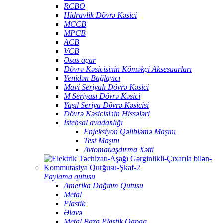
RCBO
Hidravlik Dövrə Kəsici
MCCB
MPCB
ACB
VCB
Əsas açar
Dövrə Kəsicisinin Köməkçi Aksesuarları
Yenidən Bağlayıcı
Mavi Seriyalı Dövrə Kəsici
M Seriyası Dövrə Kəsici
Yaşıl Seriya Dövrə Kəsicisi
Dövrə Kəsicisinin Hissələri
İstehsal avadanlığı
Enjeksiyon Qəlibləmə Maşını
Test Maşını
Avtomatlaşdırma Xətti
Paylama qutusu
Amerika Dağıtım Qutusu
Metal
Plastik
Əlavə
Metal Baza Plastik Qapaq