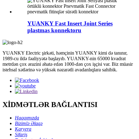
YUANKY Fast Insert Joint Series
plastmas konnektoru
YUANKY Electric şirkəti, həmçinin YUANKY kimi də tanınır,
1989-cu ildə fəaliyyətə başlayıb. YUANKY-nin 65000 kvadrat
metrdən çox ərazini əhatə edən 1000-dən çox işçisi var. Biz müasir
istehsal xətlərinə və yüksək nəzarətli avadanlıqlara sahibik.
XİDMƏTLƏR BAĞLANTISI
Haqqımızda
Bizimlə Əlaqə
Karyera
Sifariş