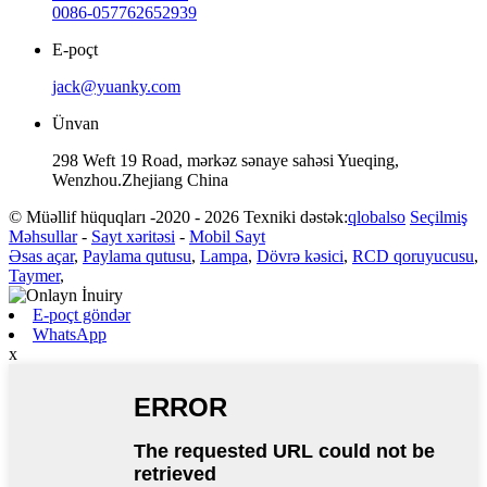
0086-057762652939
E-poçt
jack@yuanky.com
Ünvan
298 Weft 19 Road, mərkəz sənaye sahəsi Yueqing,
Wenzhou.Zhejiang China
© Müəllif hüquqları -2020 - 2026 Texniki dəstək:
qlobalso
Seçilmiş
Məhsullar
-
Sayt xəritəsi
-
Mobil Sayt
Əsas açar
,
Paylama qutusu
,
Lampa
,
Dövrə kəsici
,
RCD qoruyucusu
,
Taymer
,
E-poçt göndər
WhatsApp
x