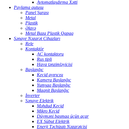
Avtomatlaşdırma Xətti
Paylama qutusu
Panel Şurası
Metal
Plastik
Əlavə
Metal Baza Plastik Qapaq
Sənaye Nəzarət Cihazları
Rele
Kontaktör
AC kontaktoru
Rus tipli
Hava tənzimləyicisi
Başlanğıc
Keçid ayırıcısı
Kamera Başlanğıc
Yumşaq Başlanğıc
Maqnit Başlanğıc
İnverter
Sənaye Elektrik
Məhdud Keçid
Mikro Keçid
Düyməni basmaq üçün açar
EX Sübut Elektrik
Enerji Təchizatı Nəzarətçisi