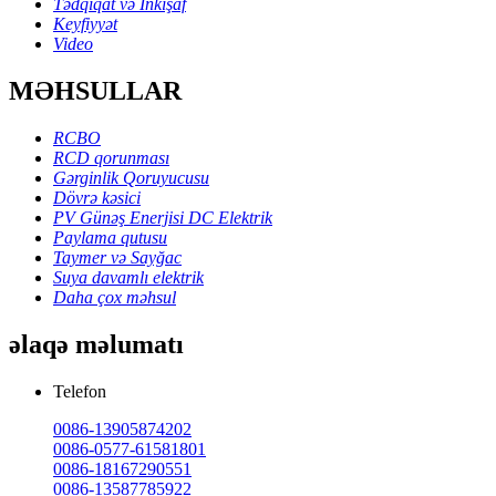
Tədqiqat və İnkişaf
Keyfiyyət
Video
MƏHSULLAR
RCBO
RCD qorunması
Gərginlik Qoruyucusu
Dövrə kəsici
PV Günəş Enerjisi DC Elektrik
Paylama qutusu
Taymer və Sayğac
Suya davamlı elektrik
Daha çox məhsul
əlaqə məlumatı
Telefon
0086-13905874202
0086-0577-61581801
0086-18167290551
0086-13587785922