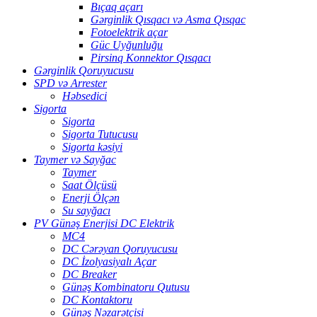
Bıçaq açarı
Gərginlik Qısqacı və Asma Qısqac
Fotoelektrik açar
Güc Uyğunluğu
Pirsinq Konnektor Qısqacı
Gərginlik Qoruyucusu
SPD və Arrester
Həbsedici
Sigorta
Sigorta
Sigorta Tutucusu
Sigorta kəsiyi
Taymer və Sayğac
Taymer
Saat Ölçüsü
Enerji Ölçən
Su sayğacı
PV Günəş Enerjisi DC Elektrik
MC4
DC Cərəyan Qoruyucusu
DC İzolyasiyalı Açar
DC Breaker
Günəş Kombinatoru Qutusu
DC Kontaktoru
Günəş Nəzarətçisi