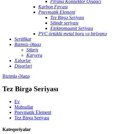
Pirsinq Konnektor Qısqacı
Karbon Fırçası
Pnevmatik Element
Tez Birgə Seriyası
Silindr seriyası
Elektromaqnit Seriyası
PVC örtüklü metal boru və birləşmə
Sertifikat
Bizimlə Əlaqə
Sifariş
Karyera
Xəbərlər
Digərləri
Bizimlə Əlaqə
Tez Birgə Seriyası
Ev
Məhsullar
Pnevmatik Element
Tez Birgə Seriyası
Kateqoriyalar