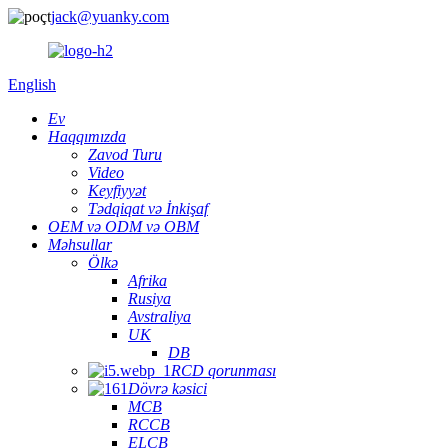
jack@yuanky.com
English
Ev
Haqqımızda
Zavod Turu
Video
Keyfiyyət
Tədqiqat və İnkişaf
OEM və ODM və OBM
Məhsullar
Ölkə
Afrika
Rusiya
Avstraliya
UK
DB
RCD qorunması
Dövrə kəsici
MCB
RCCB
ELCB