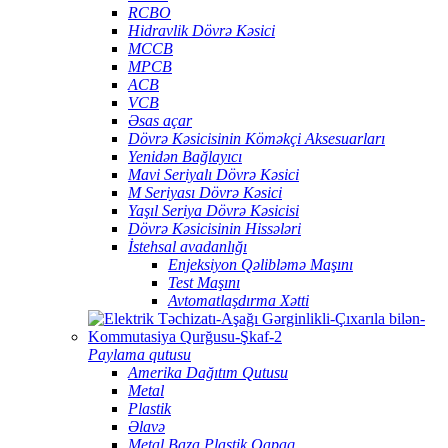
RCBO
Hidravlik Dövrə Kəsici
MCCB
MPCB
ACB
VCB
Əsas açar
Dövrə Kəsicisinin Köməkçi Aksesuarları
Yenidən Bağlayıcı
Mavi Seriyalı Dövrə Kəsici
M Seriyası Dövrə Kəsici
Yaşıl Seriya Dövrə Kəsicisi
Dövrə Kəsicisinin Hissələri
İstehsal avadanlığı
Enjeksiyon Qəlibləmə Maşını
Test Maşını
Avtomatlaşdırma Xətti
Paylama qutusu
Amerika Dağıtım Qutusu
Metal
Plastik
Əlavə
Metal Baza Plastik Qapaq