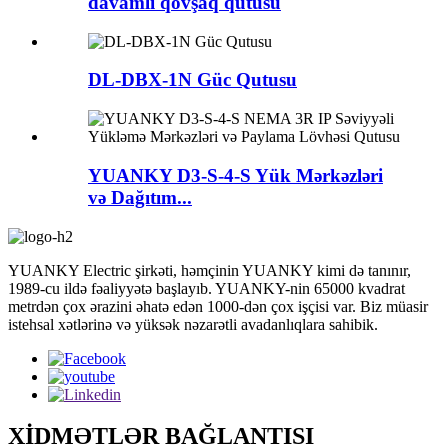
davamlı qovşaq qutusu
DL-DBX-1N Güc Qutusu
YUANKY D3-S-4-S Yük Mərkəzləri
və Dağıtım...
YUANKY Electric şirkəti, həmçinin YUANKY kimi də tanınır,
1989-cu ildə fəaliyyətə başlayıb. YUANKY-nin 65000 kvadrat
metrdən çox ərazini əhatə edən 1000-dən çox işçisi var. Biz müasir
istehsal xətlərinə və yüksək nəzarətli avadanlıqlara sahibik.
XİDMƏTLƏR BAĞLANTISI