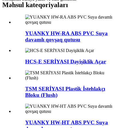
Məhsul kateqoriyaları
YUANKY HW-RA ABS PVC Suya
davamlı qovşaq qutusu
HCS-E SERİYASI Dəyişiklik Açar
TSM SERİYASI Plastik İstehlakçı
Bloku (Flush)
YUANKY HW-HT ABS PVC Suya