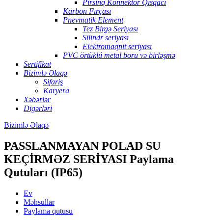
Pirsinq Konnektor Qısqacı
Karbon Fırçası
Pnevmatik Element
Tez Birgə Seriyası
Silindr seriyası
Elektromaqnit seriyası
PVC örtüklü metal boru və birləşmə
Sertifikat
Bizimlə Əlaqə
Sifariş
Karyera
Xəbərlər
Digərləri
Bizimlə Əlaqə
PASSLANMAYAN POLAD SU
KEÇİRMƏZ SERİYASI Paylama
Qutuları (IP65)
Ev
Məhsullar
Paylama qutusu