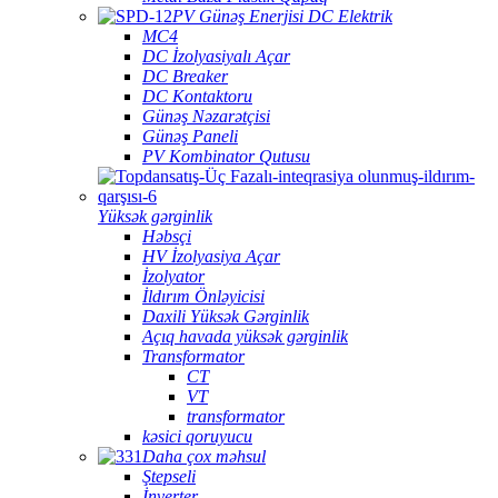
PV Günəş Enerjisi DC Elektrik
MC4
DC İzolyasiyalı Açar
DC Breaker
DC Kontaktoru
Günəş Nəzarətçisi
Günəş Paneli
PV Kombinator Qutusu
Yüksək gərginlik
Həbsçi
HV İzolyasiya Açar
İzolyator
İldırım Önləyicisi
Daxili Yüksək Gərginlik
Açıq havada yüksək gərginlik
Transformator
CT
VT
transformator
kəsici qoruyucu
Daha çox məhsul
Ştepseli
İnverter