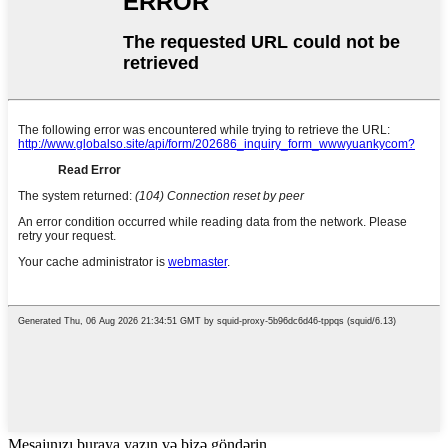
Mesajınızı buraya yazın və bizə göndərin