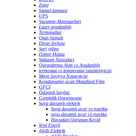
Zəng
Siqnal lampası
UPS
Vacumm Aksesuarları
Lazer avadanlığı
Terminallar
Qapı Siqnalı
Divar lövhəsi
Şarj yığını
Dəmir Halqa
Vakuum Nasosları
Quraşdırma Aləti və Avadanlığı
termostat və temperatur tənzimləyicisi
Maye Səviyyə Nəzarətçisi
Kondansatör üçün Metallzed Film
GFCI
Ödənişli Sayğac
Gərginlik Qoruyucusu
Suya davamlı elektrik
Suya davamlı açar və rozetka
suya davamlı açar və rozetka
Havadan Qorunan Keçid
Yeni Enerji
Ağıllı Elektrik