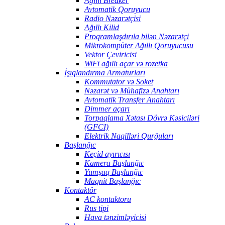
Ağıllı Breaker
Avtomatik Qoruyucu
Radio Nəzarətçisi
Ağıllı Kilid
Proqramlaşdırıla bilən Nəzarətçi
Mikrokompüter Ağıllı Qoruyucusu
Vektor Çeviricisi
WiFi ağıllı açar və rozetka
İşıqlandırma Armaturları
Kommutator və Soket
Nəzarət və Mühafizə Anahtarı
Avtomatik Transfer Anahtarı
Dimmer açarı
Torpaqlama Xətası Dövrə Kəsiciləri
(GFCI)
Elektrik Naqilləri Qurğuları
Başlanğıc
Keçid ayırıcısı
Kamera Başlanğıc
Yumşaq Başlanğıc
Maqnit Başlanğıc
Kontaktör
AC kontaktoru
Rus tipi
Hava tənzimləyicisi