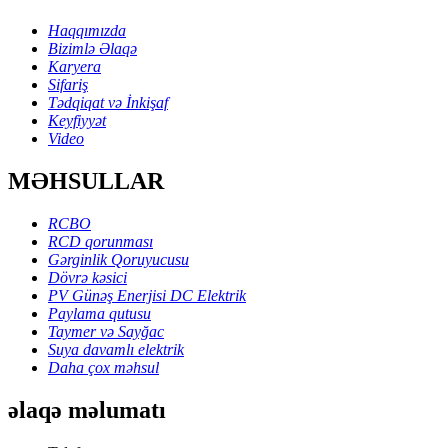
Haqqımızda
Bizimlə Əlaqə
Karyera
Sifariş
Tədqiqat və İnkişaf
Keyfiyyət
Video
MƏHSULLAR
RCBO
RCD qorunması
Gərginlik Qoruyucusu
Dövrə kəsici
PV Günəş Enerjisi DC Elektrik
Paylama qutusu
Taymer və Sayğac
Suya davamlı elektrik
Daha çox məhsul
əlaqə məlumatı