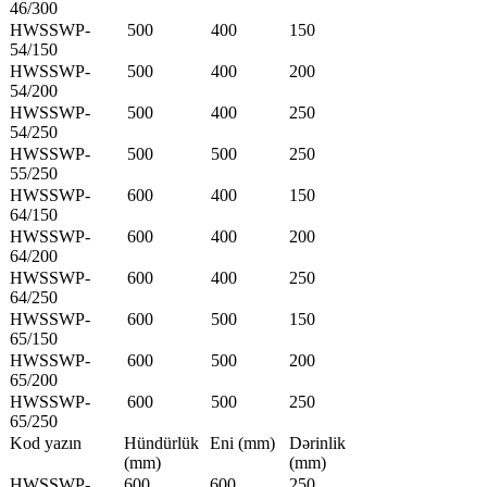
46/300
HWSSWP-
500
400
150
54/150
HWSSWP-
500
400
200
54/200
HWSSWP-
500
400
250
54/250
HWSSWP-
500
500
250
55/250
HWSSWP-
600
400
150
64/150
HWSSWP-
600
400
200
64/200
HWSSWP-
600
400
250
64/250
HWSSWP-
600
500
150
65/150
HWSSWP-
600
500
200
65/200
HWSSWP-
600
500
250
65/250
Kod yazın
Hündürlük
Eni (mm)
Dərinlik
(mm)
(mm)
HWSSWP-
600
600
250