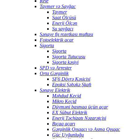
Rele
Taymer və Sayğac
Taymer
Saat Ölçüsü
Enerji Ölçən
Su sayğacı
Sənaye fiş rozetkası muftası
Fotoelektrik açar
Sigorta
Sigorta
Sigorta Tutucusu
Sigorta kəsiyi
SPD və Arrester
Orta Gərginlik
SF6 Dövrə Kəsicisi
Epoksi Şəbəkə Şkafı
Sənaye Elektrik
Məhdud Keçid
Mikro Keçid
Düyməni basmaq üçün açar
EX Sübut Elektrik
Enerji Təchizatı Nəzarətçisi
Bıçaq açarı
Gərginlik Qısqacı və Asma Qısqac
Güc Uyğunluğu