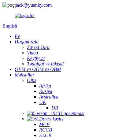
jack@yuanky.com
English
Ev
Haqqımızda
Zavod Turu
Video
Keyfiyyət
Tədqiqat və İnkişaf
OEM və ODM və OBM
Məhsullar
Ölkə
Afrika
Rusiya
Avstraliya
UK
DB
RCD qorunması
Dövrə kəsici
MCB
RCCB
ELCB