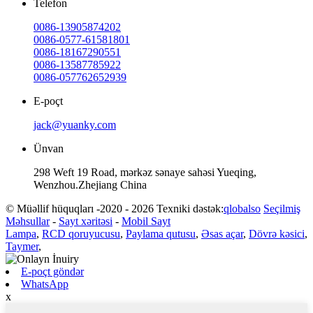
Telefon
0086-13905874202
0086-0577-61581801
0086-18167290551
0086-13587785922
0086-057762652939
E-poçt
jack@yuanky.com
Ünvan
298 Weft 19 Road, mərkəz sənaye sahəsi Yueqing,
Wenzhou.Zhejiang China
© Müəllif hüquqları -2020 - 2026 Texniki dəstək:
qlobalso
Seçilmiş
Məhsullar
-
Sayt xəritəsi
-
Mobil Sayt
Lampa
,
RCD qoruyucusu
,
Paylama qutusu
,
Əsas açar
,
Dövrə kəsici
,
Taymer
,
E-poçt göndər
WhatsApp
x