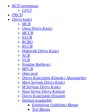
RCD qorunması
GFCI
PRCD
Dövrə kəsici
MCB
Qara Dövrə Kəsici
MCCB
ELCB
RCBO
RCCB
Hidravlik Dövrə Kəsici
ACB
VCB
Yenidən Bağlayıcı
MPCB
Əsas açar
Dövrə Kəsicisinin Köməkçi Aksesuarları
Mavi Seriyalı Dövrə Kəsici
M Seriyası Dövrə Kəsici
Yaşıl Seriya Dövrə Kəsicisi
Dövrə Kəsicisinin Hissələri
İstehsal avadanlığı
Enjeksiyon Qəlibləmə Maşını
Test Maşını