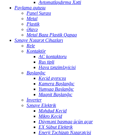
Avtomatlaşdırma Xətti
Paylama qutusu
Panel Şurası
Metal
Plastik
Əlavə
Metal Baza Plastik Qapaq
Sənaye Nəzarət Cihazları
Rele
Kontaktör
AC kontaktoru
Rus tipli
Hava tənzimləyicisi
Başlanğıc
Keçid ayırıcısı
Kamera Başlanğıc
Yumşaq Başlanğıc
Maqnit Başlanğıc
İnverter
Sənaye Elektrik
Məhdud Keçid
Mikro Keçid
Düyməni basmaq üçün açar
EX Sübut Elektrik
Enerji Təchizatı Nəzarətçisi