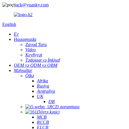
jack@yuanky.com
English
Ev
Haqqımızda
Zavod Turu
Video
Keyfiyyət
Tədqiqat və İnkişaf
OEM və ODM və OBM
Məhsullar
Ölkə
Afrika
Rusiya
Avstraliya
UK
DB
RCD qorunması
Dövrə kəsici
MCB
RCCB
ELCB