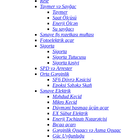
Rele
Taymer və Sayğac
Taymer
Saat Ölçüsü
Enerji Ölçən
Su sayğacı
Sənaye fiş rozetkası muftası
Fotoelektrik açar
Sigorta
Sigorta
Sigorta Tutucusu
Sigorta kəsiyi
SPD və Arrester
Orta Gərginlik
SF6 Dövrə Kəsicisi
Epoksi Şəbəkə Şkafı
Sənaye Elektrik
Məhdud Keçid
Mikro Keçid
Düyməni basmaq üçün açar
EX Sübut Elektrik
Enerji Təchizatı Nəzarətçisi
Bıçaq açarı
Gərginlik Qısqacı və Asma Qısqac
Güc Uyğunluğu