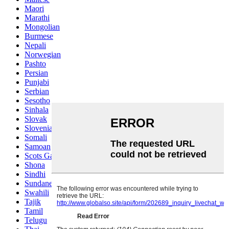
Maori
Marathi
Mongolian
Burmese
Nepali
Norwegian
Pashto
Persian
Punjabi
Serbian
Sesotho
Sinhala
Slovak
Slovenian
Somali
Samoan
Scots Gaelic
Shona
Sindhi
Sundanese
Swahili
Tajik
Tamil
Telugu