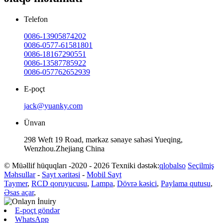
Telefon
0086-13905874202
0086-0577-61581801
0086-18167290551
0086-13587785922
0086-057762652939
E-poçt
jack@yuanky.com
Ünvan
298 Weft 19 Road, mərkəz sənaye sahəsi Yueqing,
Wenzhou.Zhejiang China
© Müəllif hüquqları -2020 - 2026 Texniki dəstək:
qlobalso
Seçilmiş
Məhsullar
-
Sayt xəritəsi
-
Mobil Sayt
Taymer
,
RCD qoruyucusu
,
Lampa
,
Dövrə kəsici
,
Paylama qutusu
,
Əsas açar
,
E-poçt göndər
WhatsApp