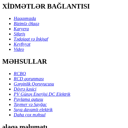
XİDMƏTLƏR BAĞLANTISI
Haqqımızda
Bizimlə Əlaqə
Karyera
Sifariş
Tədqiqat və İnkişaf
Keyfiyyət
Video
MƏHSULLAR
RCBO
RCD qorunması
Gərginlik Qoruyucusu
Dövrə kəsici
PV Günəş Enerjisi DC Elektrik
Paylama qutusu
Taymer və Sayğac
Suya davamlı elektrik
Daha çox məhsul
əlaqə məlumatı