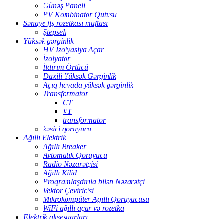
Günəş Paneli
PV Kombinator Qutusu
Sənaye fiş rozetkası muftası
Ştepseli
Yüksək gərginlik
HV İzolyasiya Açar
İzolyator
İldırım Örtücü
Daxili Yüksək Gərginlik
Açıq havada yüksək gərginlik
Transformator
CT
VT
transformator
kəsici qoruyucu
Ağıllı Elektrik
Ağıllı Breaker
Avtomatik Qoruyucu
Radio Nəzarətçisi
Ağıllı Kilid
Proqramlaşdırıla bilən Nəzarətçi
Vektor Çeviricisi
Mikrokompüter Ağıllı Qoruyucusu
WiFi ağıllı açar və rozetka
Elektrik aksesuarları