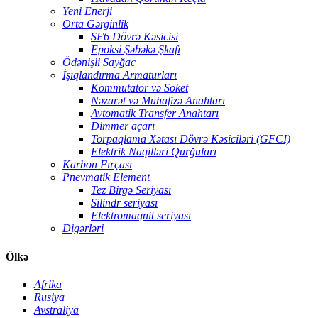
Yeni Enerji
Orta Gərginlik
SF6 Dövrə Kəsicisi
Epoksi Şəbəkə Şkafı
Ödənişli Sayğac
İşıqlandırma Armaturları
Kommutator və Soket
Nəzarət və Mühafizə Anahtarı
Avtomatik Transfer Anahtarı
Dimmer açarı
Torpaqlama Xətası Dövrə Kəsiciləri (GFCI)
Elektrik Naqilləri Qurğuları
Karbon Fırçası
Pnevmatik Element
Tez Birgə Seriyası
Silindr seriyası
Elektromaqnit seriyası
Digərləri
Ölkə
Afrika
Rusiya
Avstraliya