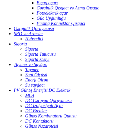
Bıçaq açarı
Gərginlik Qısqacı və Asma Qısqac
Fotoelektrik açar
Güc Uyğunluğu
Pirsinq Konnektor Qısqacı
Gərginlik Qoruyucusu
SPD və Arrester
Həbsedici
Sigorta
Sigorta
Sigorta Tutucusu
Sigorta kəsiyi
Taymer və Sayğac
Taymer
Saat Ölçüsü
Enerji Ölçən
Su sayğacı
PV Günəş Enerjisi DC Elektrik
MC4
DC Cərəyan Qoruyucusu
DC İzolyasiyalı Açar
DC Breaker
Günəş Kombinatoru Qutusu
DC Kontaktoru
Günəş Nəzarətçisi