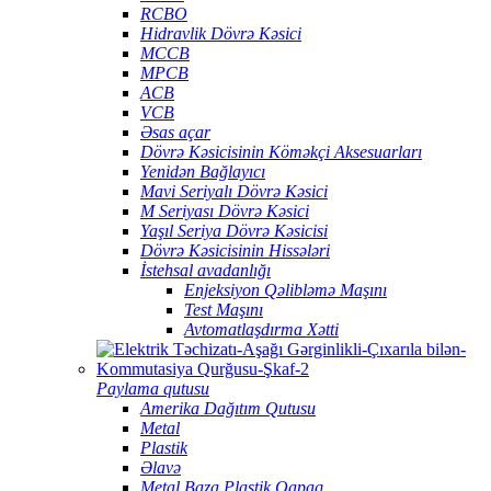
RCBO
Hidravlik Dövrə Kəsici
MCCB
MPCB
ACB
VCB
Əsas açar
Dövrə Kəsicisinin Köməkçi Aksesuarları
Yenidən Bağlayıcı
Mavi Seriyalı Dövrə Kəsici
M Seriyası Dövrə Kəsici
Yaşıl Seriya Dövrə Kəsicisi
Dövrə Kəsicisinin Hissələri
İstehsal avadanlığı
Enjeksiyon Qəlibləmə Maşını
Test Maşını
Avtomatlaşdırma Xətti
Paylama qutusu
Amerika Dağıtım Qutusu
Metal
Plastik
Əlavə
Metal Baza Plastik Qapaq