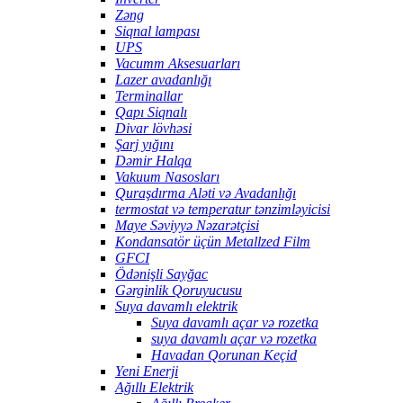
Zəng
Siqnal lampası
UPS
Vacumm Aksesuarları
Lazer avadanlığı
Terminallar
Qapı Siqnalı
Divar lövhəsi
Şarj yığını
Dəmir Halqa
Vakuum Nasosları
Quraşdırma Aləti və Avadanlığı
termostat və temperatur tənzimləyicisi
Maye Səviyyə Nəzarətçisi
Kondansatör üçün Metallzed Film
GFCI
Ödənişli Sayğac
Gərginlik Qoruyucusu
Suya davamlı elektrik
Suya davamlı açar və rozetka
suya davamlı açar və rozetka
Havadan Qorunan Keçid
Yeni Enerji
Ağıllı Elektrik