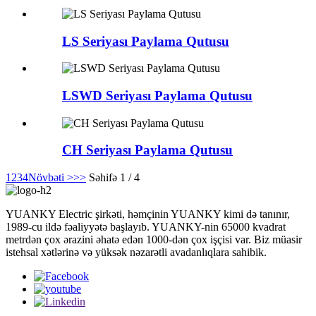
LS Seriyası Paylama Qutusu
LSWD Seriyası Paylama Qutusu
CH Seriyası Paylama Qutusu
1
2
3
4
Növbəti >
>>
Səhifə 1 / 4
YUANKY Electric şirkəti, həmçinin YUANKY kimi də tanınır,
1989-cu ildə fəaliyyətə başlayıb. YUANKY-nin 65000 kvadrat
metrdən çox ərazini əhatə edən 1000-dən çox işçisi var. Biz müasir
istehsal xətlərinə və yüksək nəzarətli avadanlıqlara sahibik.