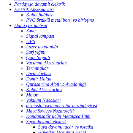
Partlayışa davamlı elektrik
Elektrik Aksesuarları
Kabel bağları
PVC örtüklü metal boru və birləşmə
Daha çox məhsul
Zəng
Siqnal lampası
UPS
Lazer avadanlığı
Şarj yığını
Qapı Siqnalı
Vacumm Aksesuarları
Terminallar
Divar lövhəsi
Dəmir Halqa
Quraşdırma Aləti və Avadanlığı
Kabel Aksesuarları
Motor
Vakuum Nasosları
termostat və temperatur tənzimləyicisi
Maye Səviyyə Nəzarətçisi
Kondansatör üçün Metallzed Film
Suya davamlı elektrik
Suya davamlı açar və rozetka
Havadan Qorunan Keçid