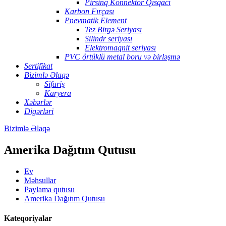
Pirsinq Konnektor Qısqacı
Karbon Fırçası
Pnevmatik Element
Tez Birgə Seriyası
Silindr seriyası
Elektromaqnit seriyası
PVC örtüklü metal boru və birləşmə
Sertifikat
Bizimlə Əlaqə
Sifariş
Karyera
Xəbərlər
Digərləri
Bizimlə Əlaqə
Amerika Dağıtım Qutusu
Ev
Məhsullar
Paylama qutusu
Amerika Dağıtım Qutusu
Kateqoriyalar