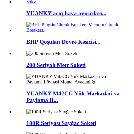
YUANKY açıq hava ayırıcıları...
BHP Qoşulan Dövrə Kəsicisi...
200 Seriyalı Metr Soketi
YUANKY M42CG Yük Mərkəzləri və
Paylama B...
100R Seriyası Sayğac Soketi