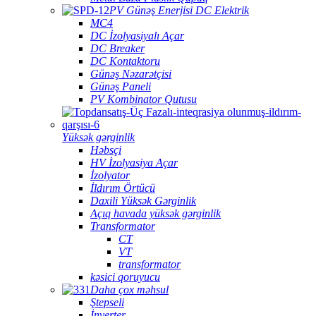
PV Günəş Enerjisi DC Elektrik
MC4
DC İzolyasiyalı Açar
DC Breaker
DC Kontaktoru
Günəş Nəzarətçisi
Günəş Paneli
PV Kombinator Qutusu
Yüksək gərginlik
Həbsçi
HV İzolyasiya Açar
İzolyator
İldırım Örtücü
Daxili Yüksək Gərginlik
Açıq havada yüksək gərginlik
Transformator
CT
VT
transformator
kəsici qoruyucu
Daha çox məhsul
Ştepseli
İnverter