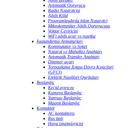
Ağıllı Breaker
Avtomatik Qoruyucu
Radio Nəzarətçisi
Ağıllı Kilid
Proqramlaşdırıla bilən Nəzarətçi
Mikrokompüter Ağıllı Qoruyucusu
Vektor Çeviricisi
WiFi ağıllı açar və rozetka
İşıqlandırma Armaturları
Kommutator və Soket
Nəzarət və Mühafizə Anahtarı
Avtomatik Transfer Anahtarı
Dimmer açarı
Torpaqlama Xətası Dövrə Kəsiciləri
(GFCI)
Elektrik Naqilləri Qurğuları
Başlanğıc
Keçid ayırıcısı
Kamera Başlanğıc
Yumşaq Başlanğıc
Maqnit Başlanğıc
Kontaktör
AC kontaktoru
Rus tipli
Hava tənzimləyicisi