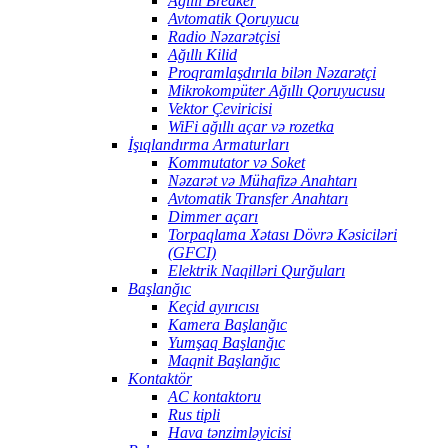
Ağıllı Breaker
Avtomatik Qoruyucu
Radio Nəzarətçisi
Ağıllı Kilid
Proqramlaşdırıla bilən Nəzarətçi
Mikrokompüter Ağıllı Qoruyucusu
Vektor Çeviricisi
WiFi ağıllı açar və rozetka
İşıqlandırma Armaturları
Kommutator və Soket
Nəzarət və Mühafizə Anahtarı
Avtomatik Transfer Anahtarı
Dimmer açarı
Torpaqlama Xətası Dövrə Kəsiciləri
(GFCI)
Elektrik Naqilləri Qurğuları
Başlanğıc
Keçid ayırıcısı
Kamera Başlanğıc
Yumşaq Başlanğıc
Maqnit Başlanğıc
Kontaktör
AC kontaktoru
Rus tipli
Hava tənzimləyicisi