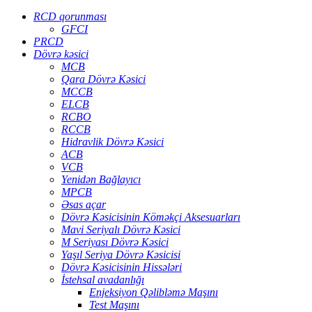
RCD qorunması
GFCI
PRCD
Dövrə kəsici
MCB
Qara Dövrə Kəsici
MCCB
ELCB
RCBO
RCCB
Hidravlik Dövrə Kəsici
ACB
VCB
Yenidən Bağlayıcı
MPCB
Əsas açar
Dövrə Kəsicisinin Köməkçi Aksesuarları
Mavi Seriyalı Dövrə Kəsici
M Seriyası Dövrə Kəsici
Yaşıl Seriya Dövrə Kəsicisi
Dövrə Kəsicisinin Hissələri
İstehsal avadanlığı
Enjeksiyon Qəlibləmə Maşını
Test Maşını