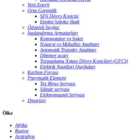
Yeni Enerji
Orta Gərginlik
SF6 Dövrə Kəsicisi
Epoksi Şəbəkə Şkafı
Ödənişli Sayğac
İşıqlandırma Armaturları
Kommutator və Soket
Nəzarət və Mühafizə Anahtarı
Avtomatik Transfer Anahtarı
Dimmer açarı
Torpaqlama Xətası Dövrə Kəsiciləri (GFCI)
Elektrik Naqilləri Qurğuları
Karbon Fırçası
Pnevmatik Element
Tez Birgə Seriyası
Silindr seriyası
Elektromaqnit Seriyası
Digərləri
Ölkə
Afrika
Rusiya
Avstraliya