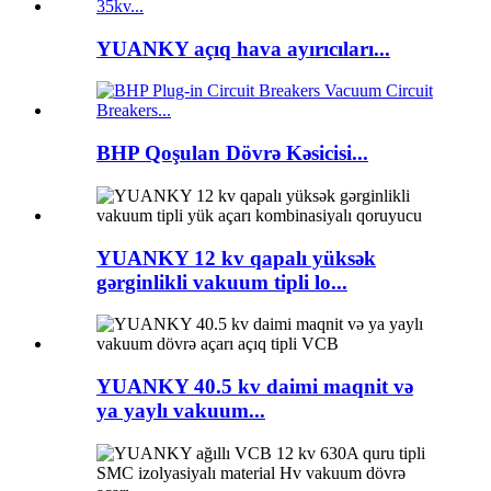
YUANKY açıq hava ayırıcıları...
BHP Qoşulan Dövrə Kəsicisi...
YUANKY 12 kv qapalı yüksək
gərginlikli vakuum tipli lo...
YUANKY 40.5 kv daimi maqnit və
ya yaylı vakuum...