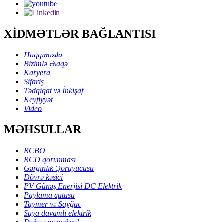
XİDMƏTLƏR BAĞLANTISI
Haqqımızda
Bizimlə Əlaqə
Karyera
Sifariş
Tədqiqat və İnkişaf
Keyfiyyət
Video
MƏHSULLAR
RCBO
RCD qorunması
Gərginlik Qoruyucusu
Dövrə kəsici
PV Günəş Enerjisi DC Elektrik
Paylama qutusu
Taymer və Sayğac
Suya davamlı elektrik
Daha çox məhsul