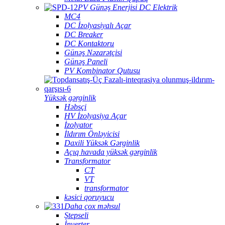
PV Günəş Enerjisi DC Elektrik
MC4
DC İzolyasiyalı Açar
DC Breaker
DC Kontaktoru
Günəş Nəzarətçisi
Günəş Paneli
PV Kombinator Qutusu
Yüksək gərginlik
Həbsçi
HV İzolyasiya Açar
İzolyator
İldırım Önləyicisi
Daxili Yüksək Gərginlik
Açıq havada yüksək gərginlik
Transformator
CT
VT
transformator
kəsici qoruyucu
Daha çox məhsul
Ştepseli
İnverter