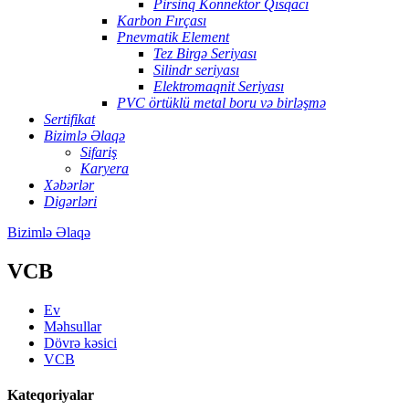
Pirsinq Konnektor Qısqacı
Karbon Fırçası
Pnevmatik Element
Tez Birgə Seriyası
Silindr seriyası
Elektromaqnit Seriyası
PVC örtüklü metal boru və birləşmə
Sertifikat
Bizimlə Əlaqə
Sifariş
Karyera
Xəbərlər
Digərləri
Bizimlə Əlaqə
VCB
Ev
Məhsullar
Dövrə kəsici
VCB
Kateqoriyalar