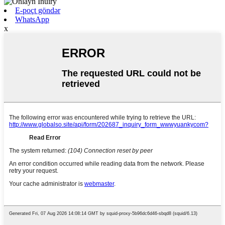
E-poçt göndər
WhatsApp
x