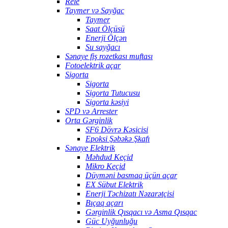
Rele
Taymer və Sayğac
Taymer
Saat Ölçüsü
Enerji Ölçən
Su sayğacı
Sənaye fiş rozetkası muftası
Fotoelektrik açar
Sigorta
Sigorta
Sigorta Tutucusu
Sigorta kəsiyi
SPD və Arrester
Orta Gərginlik
SF6 Dövrə Kəsicisi
Epoksi Şəbəkə Şkafı
Sənaye Elektrik
Məhdud Keçid
Mikro Keçid
Düyməni basmaq üçün açar
EX Sübut Elektrik
Enerji Təchizatı Nəzarətçisi
Bıçaq açarı
Gərginlik Qısqacı və Asma Qısqac
Güc Uyğunluğu