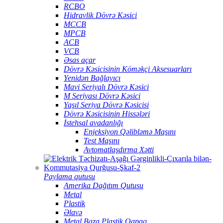
RCBO
Hidravlik Dövrə Kəsici
MCCB
MPCB
ACB
VCB
Əsas açar
Dövrə Kəsicisinin Köməkçi Aksesuarları
Yenidən Bağlayıcı
Mavi Seriyalı Dövrə Kəsici
M Seriyası Dövrə Kəsici
Yaşıl Seriya Dövrə Kəsicisi
Dövrə Kəsicisinin Hissələri
İstehsal avadanlığı
Enjeksiyon Qəlibləmə Maşını
Test Maşını
Avtomatlaşdırma Xətti
Paylama qutusu
Amerika Dağıtım Qutusu
Metal
Plastik
Əlavə
Metal Baza Plastik Qapaq