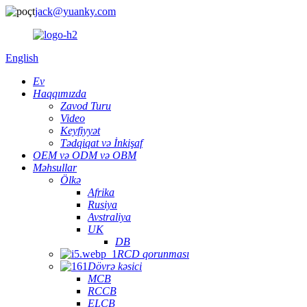
jack@yuanky.com
English
Ev
Haqqımızda
Zavod Turu
Video
Keyfiyyət
Tədqiqat və İnkişaf
OEM və ODM və OBM
Məhsullar
Ölkə
Afrika
Rusiya
Avstraliya
UK
DB
RCD qorunması
Dövrə kəsici
MCB
RCCB
ELCB