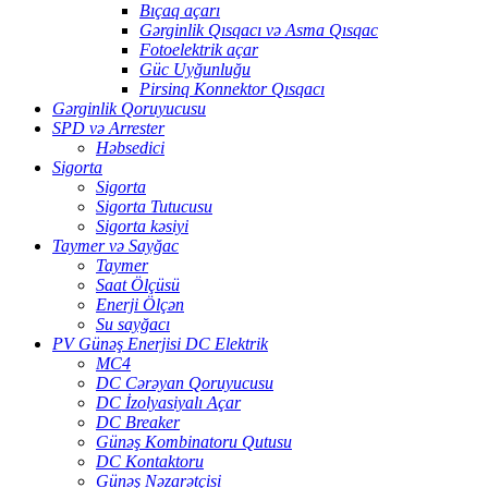
Bıçaq açarı
Gərginlik Qısqacı və Asma Qısqac
Fotoelektrik açar
Güc Uyğunluğu
Pirsinq Konnektor Qısqacı
Gərginlik Qoruyucusu
SPD və Arrester
Həbsedici
Sigorta
Sigorta
Sigorta Tutucusu
Sigorta kəsiyi
Taymer və Sayğac
Taymer
Saat Ölçüsü
Enerji Ölçən
Su sayğacı
PV Günəş Enerjisi DC Elektrik
MC4
DC Cərəyan Qoruyucusu
DC İzolyasiyalı Açar
DC Breaker
Günəş Kombinatoru Qutusu
DC Kontaktoru
Günəş Nəzarətçisi