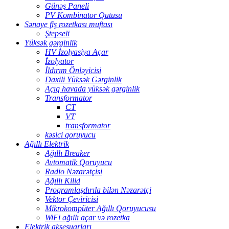
Günəş Paneli
PV Kombinator Qutusu
Sənaye fiş rozetkası muftası
Ştepseli
Yüksək gərginlik
HV İzolyasiya Açar
İzolyator
İldırım Önləyicisi
Daxili Yüksək Gərginlik
Açıq havada yüksək gərginlik
Transformator
CT
VT
transformator
kəsici qoruyucu
Ağıllı Elektrik
Ağıllı Breaker
Avtomatik Qoruyucu
Radio Nəzarətçisi
Ağıllı Kilid
Proqramlaşdırıla bilən Nəzarətçi
Vektor Çeviricisi
Mikrokompüter Ağıllı Qoruyucusu
WiFi ağıllı açar və rozetka
Elektrik aksesuarları