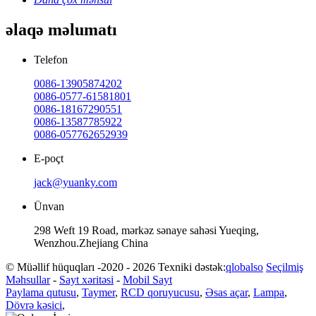
əlaqə məlumatı
Telefon
0086-13905874202
0086-0577-61581801
0086-18167290551
0086-13587785922
0086-057762652939
E-poçt
jack@yuanky.com
Ünvan
298 Weft 19 Road, mərkəz sənaye sahəsi Yueqing,
Wenzhou.Zhejiang China
© Müəllif hüquqları -2020 - 2026 Texniki dəstək:
qlobalso
Seçilmiş
Məhsullar
-
Sayt xəritəsi
-
Mobil Sayt
Paylama qutusu
,
Taymer
,
RCD qoruyucusu
,
Əsas açar
,
Lampa
,
Dövrə kəsici
,