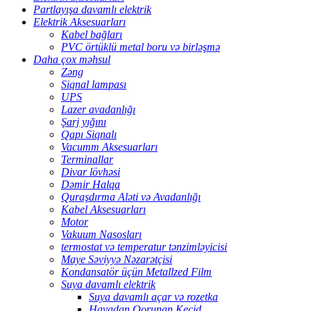
Partlayışa davamlı elektrik
Elektrik Aksesuarları
Kabel bağları
PVC örtüklü metal boru və birləşmə
Daha çox məhsul
Zəng
Siqnal lampası
UPS
Lazer avadanlığı
Şarj yığını
Qapı Siqnalı
Vacumm Aksesuarları
Terminallar
Divar lövhəsi
Dəmir Halqa
Quraşdırma Aləti və Avadanlığı
Kabel Aksesuarları
Motor
Vakuum Nasosları
termostat və temperatur tənzimləyicisi
Maye Səviyyə Nəzarətçisi
Kondansatör üçün Metallzed Film
Suya davamlı elektrik
Suya davamlı açar və rozetka
Havadan Qorunan Keçid