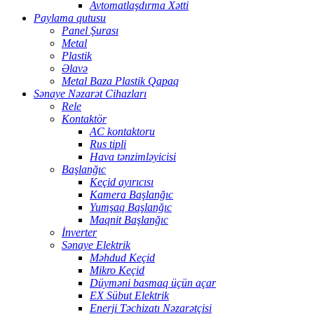
Avtomatlaşdırma Xətti
Paylama qutusu
Panel Şurası
Metal
Plastik
Əlavə
Metal Baza Plastik Qapaq
Sənaye Nəzarət Cihazları
Rele
Kontaktör
AC kontaktoru
Rus tipli
Hava tənzimləyicisi
Başlanğıc
Keçid ayırıcısı
Kamera Başlanğıc
Yumşaq Başlanğıc
Maqnit Başlanğıc
İnverter
Sənaye Elektrik
Məhdud Keçid
Mikro Keçid
Düyməni basmaq üçün açar
EX Sübut Elektrik
Enerji Təchizatı Nəzarətçisi