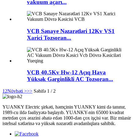
vakuum açarı...
VCB Sənaye Nəzarətləri 12Kv VS1
Xarici Tozsoran...
VCB 40.5Kv Hw-12 Açıq Hava
Yüksək Gərginlikli AC Tozsoran...
1
2
Növbəti >
>>
Səhifə 1 / 2
YUANKY Electric şirkəti, həmçinin YUANKY kimi də tanınır,
1989-cu ildə fəaliyyətə başlayıb. YUANKY-nin 65000 kvadrat
metrdən çox ərazini əhatə edən 1000-dən çox işçisi var. Biz müasir
istehsal xətlərinə və yüksək nəzarətli avadanlıqlara sahibik.