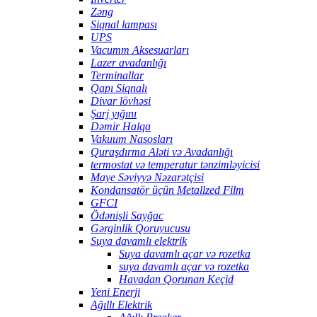
Zəng
Siqnal lampası
UPS
Vacumm Aksesuarları
Lazer avadanlığı
Terminallar
Qapı Siqnalı
Divar lövhəsi
Şarj yığını
Dəmir Halqa
Vakuum Nasosları
Quraşdırma Aləti və Avadanlığı
termostat və temperatur tənzimləyicisi
Maye Səviyyə Nəzarətçisi
Kondansatör üçün Metallzed Film
GFCI
Ödənişli Sayğac
Gərginlik Qoruyucusu
Suya davamlı elektrik
Suya davamlı açar və rozetka
suya davamlı açar və rozetka
Havadan Qorunan Keçid
Yeni Enerji
Ağıllı Elektrik