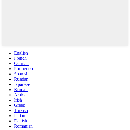
English
French
German
Portuguese
Spanish
Russian
Japanese
Korean
Arabic
Irish
Greek
Turkish
Italian
Danish
Romanian