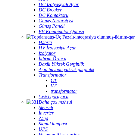
DC İzolyasiyalı Açar
DC Breaker
DC Kontaktoru
Günəş Nəzarətçisi
Günəş Paneli
PV Kombinator Qutusu
Həbsçi
HV İzolyasiya Açar
İzolyator
İldırım Örtücü
Daxili Yüksək Gərginlik
Açıq havada yüksək gərginlik
Transformator
CT
VT
transformator
kəsici qoruyucu
Daha çox məhsul
Ştepseli
İnverter
Zəng
Siqnal lampası
UPS
Vacumm Aksesuarları