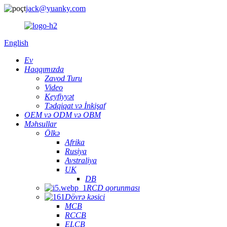
jack@yuanky.com
English
Ev
Haqqımızda
Zavod Turu
Video
Keyfiyyət
Tədqiqat və İnkişaf
OEM və ODM və OBM
Məhsullar
Ölkə
Afrika
Rusiya
Avstraliya
UK
DB
RCD qorunması
Dövrə kəsici
MCB
RCCB
ELCB