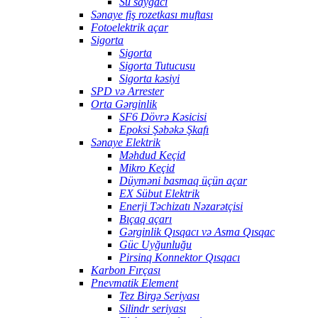
Su sayğacı
Sənaye fiş rozetkası muftası
Fotoelektrik açar
Sigorta
Sigorta
Sigorta Tutucusu
Sigorta kəsiyi
SPD və Arrester
Orta Gərginlik
SF6 Dövrə Kəsicisi
Epoksi Şəbəkə Şkafı
Sənaye Elektrik
Məhdud Keçid
Mikro Keçid
Düyməni basmaq üçün açar
EX Sübut Elektrik
Enerji Təchizatı Nəzarətçisi
Bıçaq açarı
Gərginlik Qısqacı və Asma Qısqac
Güc Uyğunluğu
Pirsinq Konnektor Qısqacı
Karbon Fırçası
Pnevmatik Element
Tez Birgə Seriyası
Silindr seriyası