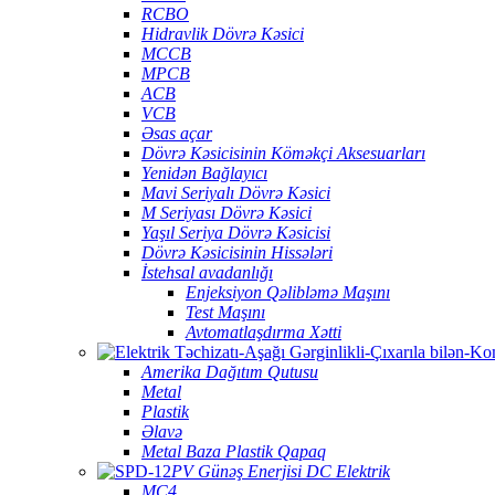
RCBO
Hidravlik Dövrə Kəsici
MCCB
MPCB
ACB
VCB
Əsas açar
Dövrə Kəsicisinin Köməkçi Aksesuarları
Yenidən Bağlayıcı
Mavi Seriyalı Dövrə Kəsici
M Seriyası Dövrə Kəsici
Yaşıl Seriya Dövrə Kəsicisi
Dövrə Kəsicisinin Hissələri
İstehsal avadanlığı
Enjeksiyon Qəlibləmə Maşını
Test Maşını
Avtomatlaşdırma Xətti
Amerika Dağıtım Qutusu
Metal
Plastik
Əlavə
Metal Baza Plastik Qapaq
PV Günəş Enerjisi DC Elektrik
MC4