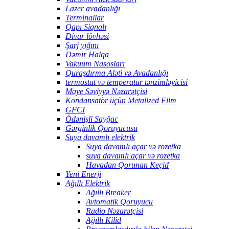
Lazer avadanlığı
Terminallar
Qapı Siqnalı
Divar lövhəsi
Şarj yığını
Dəmir Halqa
Vakuum Nasosları
Quraşdırma Aləti və Avadanlığı
termostat və temperatur tənzimləyicisi
Maye Səviyyə Nəzarətçisi
Kondansatör üçün Metallzed Film
GFCI
Ödənişli Sayğac
Gərginlik Qoruyucusu
Suya davamlı elektrik
Suya davamlı açar və rozetka
suya davamlı açar və rozetka
Havadan Qorunan Keçid
Yeni Enerji
Ağıllı Elektrik
Ağıllı Breaker
Avtomatik Qoruyucu
Radio Nəzarətçisi
Ağıllı Kilid