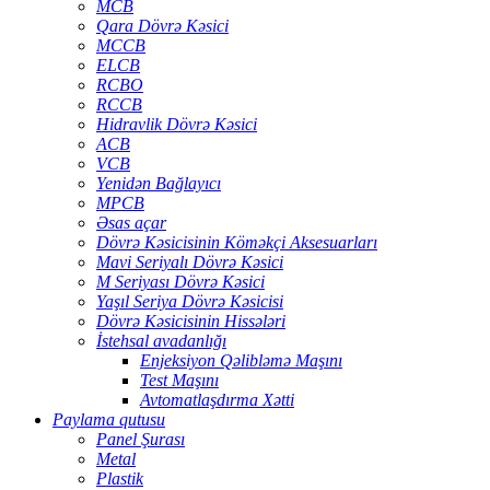
MCB
Qara Dövrə Kəsici
MCCB
ELCB
RCBO
RCCB
Hidravlik Dövrə Kəsici
ACB
VCB
Yenidən Bağlayıcı
MPCB
Əsas açar
Dövrə Kəsicisinin Köməkçi Aksesuarları
Mavi Seriyalı Dövrə Kəsici
M Seriyası Dövrə Kəsici
Yaşıl Seriya Dövrə Kəsicisi
Dövrə Kəsicisinin Hissələri
İstehsal avadanlığı
Enjeksiyon Qəlibləmə Maşını
Test Maşını
Avtomatlaşdırma Xətti
Paylama qutusu
Panel Şurası
Metal
Plastik