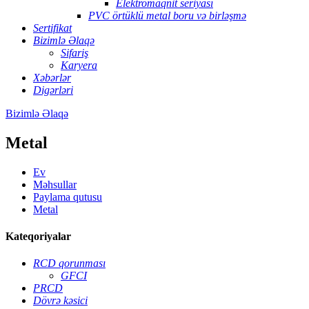
Elektromaqnit seriyası
PVC örtüklü metal boru və birləşmə
Sertifikat
Bizimlə Əlaqə
Sifariş
Karyera
Xəbərlər
Digərləri
Bizimlə Əlaqə
Metal
Ev
Məhsullar
Paylama qutusu
Metal
Kateqoriyalar
RCD qorunması
GFCI
PRCD
Dövrə kəsici