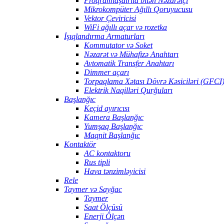
Proqramlaşdırıla bilən Nəzarətçi
Mikrokompüter Ağıllı Qoruyucusu
Vektor Çeviricisi
WiFi ağıllı açar və rozetka
İşıqlandırma Armaturları
Kommutator və Soket
Nəzarət və Mühafizə Anahtarı
Avtomatik Transfer Anahtarı
Dimmer açarı
Torpaqlama Xətası Dövrə Kəsiciləri (GFCI
Elektrik Naqilləri Qurğuları
Başlanğıc
Keçid ayırıcısı
Kamera Başlanğıc
Yumşaq Başlanğıc
Maqnit Başlanğıc
Kontaktör
AC kontaktoru
Rus tipli
Hava tənzimləyicisi
Rele
Taymer və Sayğac
Taymer
Saat Ölçüsü
Enerji Ölçən