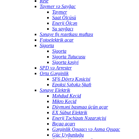
Rele
Taymer və Sayğac
Taymer
Saat Ölçüsü
Enerji Ölçən
Su sayğacı
Sənaye fiş rozetkası muftası
Fotoelektrik açar
Sigorta
Sigorta
Sigorta Tutucusu
Sigorta kəsiyi
SPD və Arrester
Orta Gərginlik
SF6 Dövrə Kəsicisi
Epoksi Şəbəkə Şkafı
Sənaye Elektrik
Məhdud Keçid
Mikro Keçid
Düyməni basmaq üçün açar
EX Sübut Elektrik
Enerji Təchizatı Nəzarətçisi
Bıçaq açarı
Gərginlik Qısqacı və Asma Qısqac
Güc Uyğunluğu