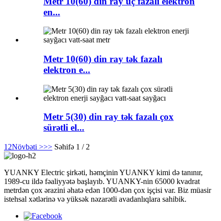
Metr 10(60) din ray üç fazalı elektron
en...
Metr 10(60) din ray tək fazalı
elektron e...
Metr 5(30) din ray tək fazalı çox
sürətli el...
1
2
Növbəti >
>>
Səhifə 1 / 2
YUANKY Electric şirkəti, həmçinin YUANKY kimi də tanınır,
1989-cu ildə fəaliyyətə başlayıb. YUANKY-nin 65000 kvadrat
metrdən çox ərazini əhatə edən 1000-dən çox işçisi var. Biz müasir
istehsal xətlərinə və yüksək nəzarətli avadanlıqlara sahibik.