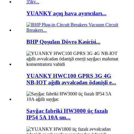
YUANKY açıq hava ayırıcıları...
BHP Qoşulan Dövrə Kəsicisi...
YUANKY HWC100 GPRS 3G 4G
NB-IOT ağıllı əvvəlcədən ödənişli e...
Sayğac fabriki HW3000 üç fazalı
IP54 5A 10A sm...