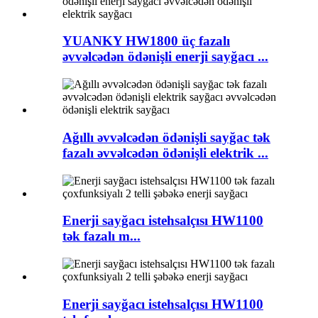
YUANKY HW1800 üç fazalı
əvvəlcədən ödənişli enerji sayğacı ...
Ağıllı əvvəlcədən ödənişli sayğac tək
fazalı əvvəlcədən ödənişli elektrik ...
Enerji sayğacı istehsalçısı HW1100
tək fazalı m...
Enerji sayğacı istehsalçısı HW1100