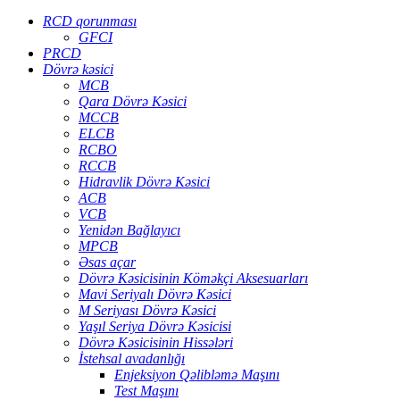
RCD qorunması
GFCI
PRCD
Dövrə kəsici
MCB
Qara Dövrə Kəsici
MCCB
ELCB
RCBO
RCCB
Hidravlik Dövrə Kəsici
ACB
VCB
Yenidən Bağlayıcı
MPCB
Əsas açar
Dövrə Kəsicisinin Köməkçi Aksesuarları
Mavi Seriyalı Dövrə Kəsici
M Seriyası Dövrə Kəsici
Yaşıl Seriya Dövrə Kəsicisi
Dövrə Kəsicisinin Hissələri
İstehsal avadanlığı
Enjeksiyon Qəlibləmə Maşını
Test Maşını