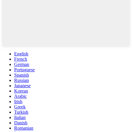
English
French
German
Portuguese
Spanish
Russian
Japanese
Korean
Arabic
Irish
Greek
Turkish
Italian
Danish
Romanian