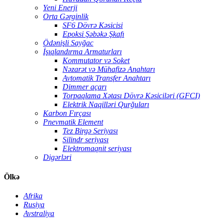
Yeni Enerji
Orta Gərginlik
SF6 Dövrə Kəsicisi
Epoksi Şəbəkə Şkafı
Ödənişli Sayğac
İşıqlandırma Armaturları
Kommutator və Soket
Nəzarət və Mühafizə Anahtarı
Avtomatik Transfer Anahtarı
Dimmer açarı
Torpaqlama Xətası Dövrə Kəsiciləri (GFCI)
Elektrik Naqilləri Qurğuları
Karbon Fırçası
Pnevmatik Element
Tez Birgə Seriyası
Silindr seriyası
Elektromaqnit seriyası
Digərləri
Ölkə
Afrika
Rusiya
Avstraliya