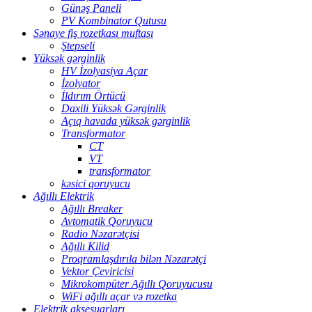
Günəş Paneli
PV Kombinator Qutusu
Sənaye fiş rozetkası muftası
Ştepseli
Yüksək gərginlik
HV İzolyasiya Açar
İzolyator
İldırım Örtücü
Daxili Yüksək Gərginlik
Açıq havada yüksək gərginlik
Transformator
CT
VT
transformator
kəsici qoruyucu
Ağıllı Elektrik
Ağıllı Breaker
Avtomatik Qoruyucu
Radio Nəzarətçisi
Ağıllı Kilid
Proqramlaşdırıla bilən Nəzarətçi
Vektor Çeviricisi
Mikrokompüter Ağıllı Qoruyucusu
WiFi ağıllı açar və rozetka
Elektrik aksesuarları