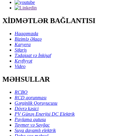
XİDMƏTLƏR BAĞLANTISI
Haqqımızda
Bizimlə Əlaqə
Karyera
Sifariş
Tədqiqat və İnkişaf
Keyfiyyət
Video
MƏHSULLAR
RCBO
RCD qorunması
Gərginlik Qoruyucusu
Dövrə kəsici
PV Günəş Enerjisi DC Elektrik
Paylama qutusu
Taymer və Sayğac
Suya davamlı elektrik
Daha çox məhsul