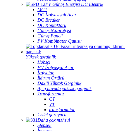
PV Günəş Enerjisi DC Elektrik
MC4
DC İzolyasiyalı Açar
DC Breaker
DC Kontaktoru
Günəş Nəzarətçisi
Günəş Paneli
PV Kombinator Qutusu
Yüksək gərginlik
Həbsçi
HV İzolyasiya Açar
İzolyator
İldırım Örtücü
Daxili Yüksək Gərginlik
Açıq havada yüksək gərginlik
Transformator
CT
VT
transformator
kəsici qoruyucu
Daha çox məhsul
Ştepseli
İnverter