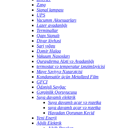
Zəng
Siqnal lampası
UPS
Vacumm Aksesuarları
Lazer avadanlığı
Terminallar
Qapı Siqnalı
Divar lövhəsi
Şarj yığını
Dəmir Halqa
Vakuum Nasosları
Quraşdırma Aləti və Avadanlığı
termostat və temperatur tənzimləyicisi
Maye Səviyyə Nəzarətçisi
Kondansatör üçün Metallzed Film
GFCI
Ödənişli Sayğac
Gərginlik Qoruyucusu
Suya davamlı elektrik
Suya davamlı açar və rozetka
suya davamlı açar və rozetka
Havadan Qorunan Keçid
Yeni Enerji
Ağıllı Elektrik