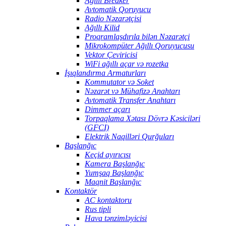
Ağıllı Breaker
Avtomatik Qoruyucu
Radio Nəzarətçisi
Ağıllı Kilid
Proqramlaşdırıla bilən Nəzarətçi
Mikrokompüter Ağıllı Qoruyucusu
Vektor Çeviricisi
WiFi ağıllı açar və rozetka
İşıqlandırma Armaturları
Kommutator və Soket
Nəzarət və Mühafizə Anahtarı
Avtomatik Transfer Anahtarı
Dimmer açarı
Torpaqlama Xətası Dövrə Kəsiciləri
(GFCI)
Elektrik Naqilləri Qurğuları
Başlanğıc
Keçid ayırıcısı
Kamera Başlanğıc
Yumşaq Başlanğıc
Maqnit Başlanğıc
Kontaktör
AC kontaktoru
Rus tipli
Hava tənzimləyicisi