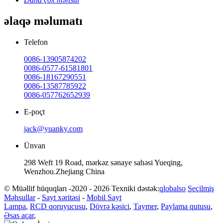
əlaqə məlumatı
Telefon
0086-13905874202
0086-0577-61581801
0086-18167290551
0086-13587785922
0086-057762652939
E-poçt
jack@yuanky.com
Ünvan
298 Weft 19 Road, mərkəz sənaye sahəsi Yueqing,
Wenzhou.Zhejiang China
© Müəllif hüquqları -2020 - 2026 Texniki dəstək:
qlobalso
Seçilmiş
Məhsullar
-
Sayt xəritəsi
-
Mobil Sayt
Lampa
,
RCD qoruyucusu
,
Dövrə kəsici
,
Taymer
,
Paylama qutusu
,
Əsas açar
,