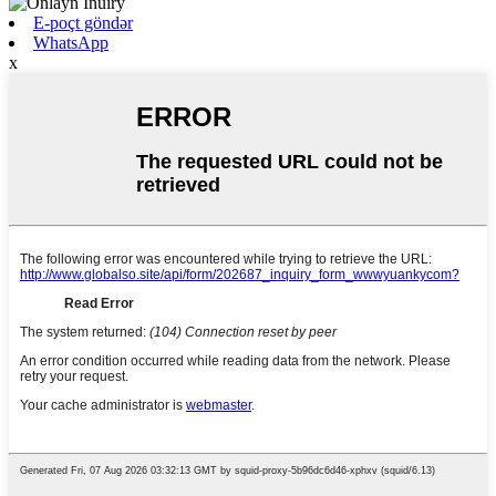
E-poçt göndər
WhatsApp
x