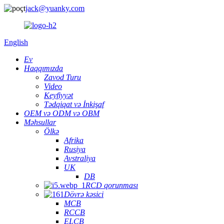
jack@yuanky.com
English
Ev
Haqqımızda
Zavod Turu
Video
Keyfiyyət
Tədqiqat və İnkişaf
OEM və ODM və OBM
Məhsullar
Ölkə
Afrika
Rusiya
Avstraliya
UK
DB
RCD qorunması
Dövrə kəsici
MCB
RCCB
ELCB