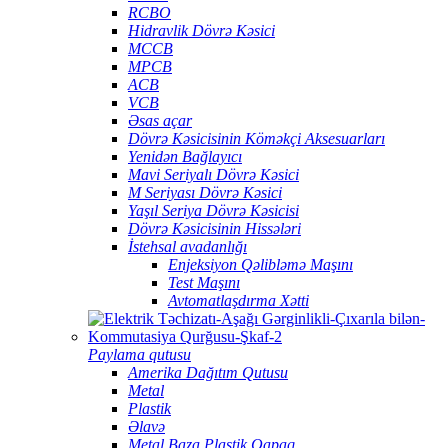
RCBO
Hidravlik Dövrə Kəsici
MCCB
MPCB
ACB
VCB
Əsas açar
Dövrə Kəsicisinin Köməkçi Aksesuarları
Yenidən Bağlayıcı
Mavi Seriyalı Dövrə Kəsici
M Seriyası Dövrə Kəsici
Yaşıl Seriya Dövrə Kəsicisi
Dövrə Kəsicisinin Hissələri
İstehsal avadanlığı
Enjeksiyon Qəlibləmə Maşını
Test Maşını
Avtomatlaşdırma Xətti
Paylama qutusu
Amerika Dağıtım Qutusu
Metal
Plastik
Əlavə
Metal Baza Plastik Qapaq