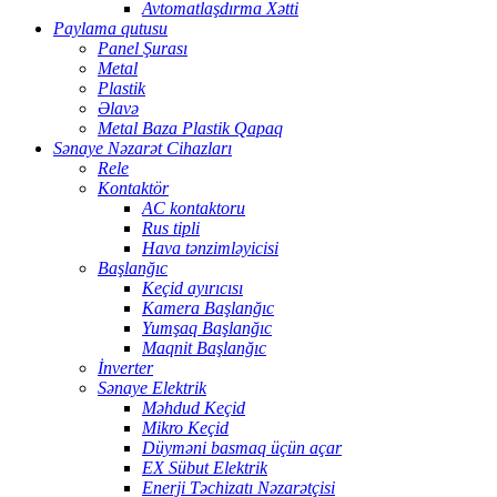
Avtomatlaşdırma Xətti
Paylama qutusu
Panel Şurası
Metal
Plastik
Əlavə
Metal Baza Plastik Qapaq
Sənaye Nəzarət Cihazları
Rele
Kontaktör
AC kontaktoru
Rus tipli
Hava tənzimləyicisi
Başlanğıc
Keçid ayırıcısı
Kamera Başlanğıc
Yumşaq Başlanğıc
Maqnit Başlanğıc
İnverter
Sənaye Elektrik
Məhdud Keçid
Mikro Keçid
Düyməni basmaq üçün açar
EX Sübut Elektrik
Enerji Təchizatı Nəzarətçisi