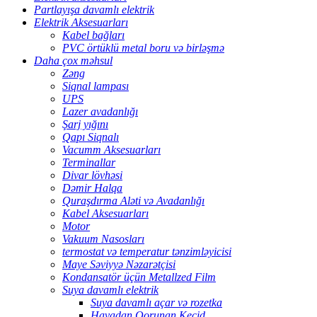
Partlayışa davamlı elektrik
Elektrik Aksesuarları
Kabel bağları
PVC örtüklü metal boru və birləşmə
Daha çox məhsul
Zəng
Siqnal lampası
UPS
Lazer avadanlığı
Şarj yığını
Qapı Siqnalı
Vacumm Aksesuarları
Terminallar
Divar lövhəsi
Dəmir Halqa
Quraşdırma Aləti və Avadanlığı
Kabel Aksesuarları
Motor
Vakuum Nasosları
termostat və temperatur tənzimləyicisi
Maye Səviyyə Nəzarətçisi
Kondansatör üçün Metallzed Film
Suya davamlı elektrik
Suya davamlı açar və rozetka
Havadan Qorunan Keçid