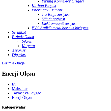
Pirsinq Konnektor Qısqacı
Karbon Fırçası
Pnevmatik Element
Tez Birgə Seriyası
Silindr seriyası
Elektromaqnit seriyası
PVC örtüklü metal boru və birləşmə
Sertifikat
Bizimlə Əlaqə
Sifariş
Karyera
Xəbərlər
Digərləri
Bizimlə Əlaqə
Enerji Ölçən
Ev
Məhsullar
Taymer və Sayğac
Enerji Ölçən
Kateqoriyalar