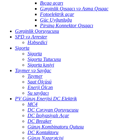
Bıçaq açarı
Gərginlik Qısqacı və Asma Qısqac
Fotoelektrik açar
Güc Uyğunluğu
Pirsinq Konnektor Qısqacı
Gərginlik Qoruyucusu
SPD və Arrester
Həbsedici
Sigorta
Sigorta
Sigorta Tutucusu
Sigorta kəsiyi
Taymer və Sayğac
Taymer
Saat Ölçüsü
Enerji Ölçən
Su sayğacı
PV Günəş Enerjisi DC Elektrik
MC4
DC Cərəyan Qoruyucusu
DC İzolyasiyalı Açar
DC Breaker
Günəş Kombinatoru Qutusu
DC Kontaktoru
Günəş Nəzarətçisi