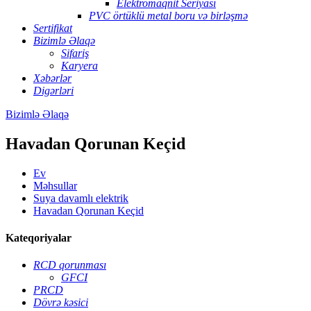
Elektromaqnit Seriyası
PVC örtüklü metal boru və birləşmə
Sertifikat
Bizimlə Əlaqə
Sifariş
Karyera
Xəbərlər
Digərləri
Bizimlə Əlaqə
Havadan Qorunan Keçid
Ev
Məhsullar
Suya davamlı elektrik
Havadan Qorunan Keçid
Kateqoriyalar
RCD qorunması
GFCI
PRCD
Dövrə kəsici