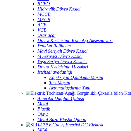
RCBO
Hidravlik Dövrə Kəsici
MCCB
MPCB
ACB
VCB
Əsas açar
Dövrə Kəsicisinin Köməkçi Aksesuarları
Yenidən Bağlayıcı
Mavi Seriyalı Dövrə Kəsici
M Seriyası Dövrə Kəsici
Yaşıl Seriya Dövrə Kəsicisi
Dövrə Kəsicisinin Hissələri
İstehsal avadanlığı
Enjeksiyon Qəlibləmə Maşını
Test Maşını
Avtomatlaşdırma Xətti
Amerika Dağıtım Qutusu
Metal
Plastik
Əlavə
Metal Baza Plastik Qapaq
PV Günəş Enerjisi DC Elektrik
MC4