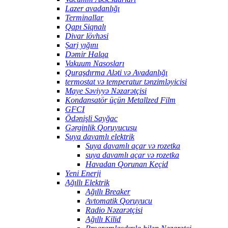
Lazer avadanlığı
Terminallar
Qapı Siqnalı
Divar lövhəsi
Şarj yığını
Dəmir Halqa
Vakuum Nasosları
Quraşdırma Aləti və Avadanlığı
termostat və temperatur tənzimləyicisi
Maye Səviyyə Nəzarətçisi
Kondansatör üçün Metallzed Film
GFCI
Ödənişli Sayğac
Gərginlik Qoruyucusu
Suya davamlı elektrik
Suya davamlı açar və rozetka
suya davamlı açar və rozetka
Havadan Qorunan Keçid
Yeni Enerji
Ağıllı Elektrik
Ağıllı Breaker
Avtomatik Qoruyucu
Radio Nəzarətçisi
Ağıllı Kilid