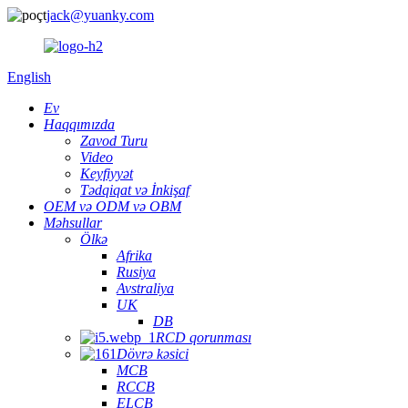
jack@yuanky.com
English
Ev
Haqqımızda
Zavod Turu
Video
Keyfiyyət
Tədqiqat və İnkişaf
OEM və ODM və OBM
Məhsullar
Ölkə
Afrika
Rusiya
Avstraliya
UK
DB
RCD qorunması
Dövrə kəsici
MCB
RCCB
ELCB