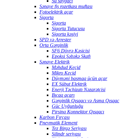
Su sayğacı
Sənaye fiş rozetkası muftası
Fotoelektrik açar
Sigorta
Sigorta
Sigorta Tutucusu
Sigorta kəsiyi
SPD və Arrester
Orta Gərginlik
SF6 Dövrə Kəsicisi
Epoksi Şəbəkə Şkafı
Sənaye Elektrik
Məhdud Keçid
Mikro Keçid
Düyməni basmaq üçün açar
EX Sübut Elektrik
Enerji Təchizatı Nəzarətçisi
Bıçaq açarı
Gərginlik Qısqacı və Asma Qısqac
Güc Uyğunluğu
Pirsinq Konnektor Qısqacı
Karbon Fırçası
Pnevmatik Element
Tez Birgə Seriyası
Silindr seriyası