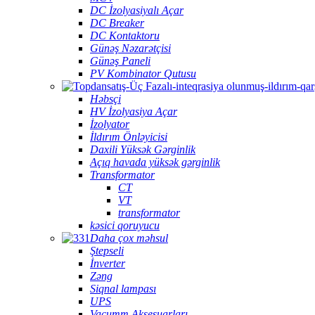
DC İzolyasiyalı Açar
DC Breaker
DC Kontaktoru
Günəş Nəzarətçisi
Günəş Paneli
PV Kombinator Qutusu
Həbsçi
HV İzolyasiya Açar
İzolyator
İldırım Önləyicisi
Daxili Yüksək Gərginlik
Açıq havada yüksək gərginlik
Transformator
CT
VT
transformator
kəsici qoruyucu
Daha çox məhsul
Ştepseli
İnverter
Zəng
Siqnal lampası
UPS
Vacumm Aksesuarları