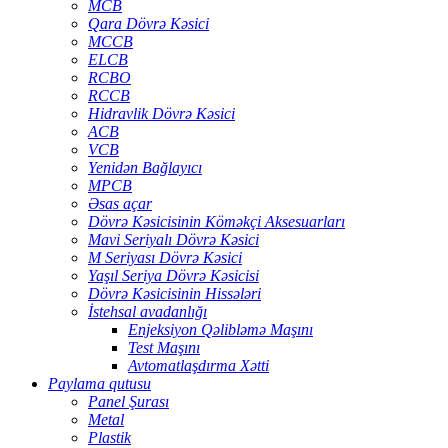
MCB
Qara Dövrə Kəsici
MCCB
ELCB
RCBO
RCCB
Hidravlik Dövrə Kəsici
ACB
VCB
Yenidən Bağlayıcı
MPCB
Əsas açar
Dövrə Kəsicisinin Köməkçi Aksesuarları
Mavi Seriyalı Dövrə Kəsici
M Seriyası Dövrə Kəsici
Yaşıl Seriya Dövrə Kəsicisi
Dövrə Kəsicisinin Hissələri
İstehsal avadanlığı
Enjeksiyon Qəlibləmə Maşını
Test Maşını
Avtomatlaşdırma Xətti
Paylama qutusu
Panel Şurası
Metal
Plastik