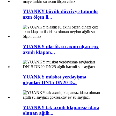
YUANKY böyük dövriyyə tutumlu
axın ölçən li...
YUANKY plastik su axını ölçən çox
axınlı klapan...
YUANKY müsbət yerdəyişmə
ölçənləri DN15 DN20 D...
YUANKY tək axınlı klapansız idarə
olunan ağıllı...