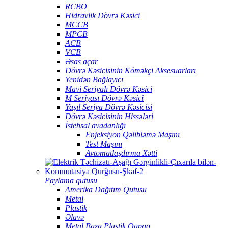
RCBO
Hidravlik Dövrə Kəsici
MCCB
MPCB
ACB
VCB
Əsas açar
Dövrə Kəsicisinin Köməkçi Aksesuarları
Yenidən Bağlayıcı
Mavi Seriyalı Dövrə Kəsici
M Seriyası Dövrə Kəsici
Yaşıl Seriya Dövrə Kəsicisi
Dövrə Kəsicisinin Hissələri
İstehsal avadanlığı
Enjeksiyon Qəlibləmə Maşını
Test Maşını
Avtomatlaşdırma Xətti
Paylama qutusu
Amerika Dağıtım Qutusu
Metal
Plastik
Əlavə
Metal Baza Plastik Qapaq