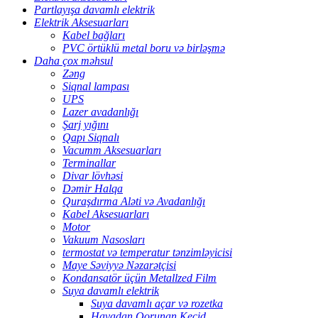
Partlayışa davamlı elektrik
Elektrik Aksesuarları
Kabel bağları
PVC örtüklü metal boru və birləşmə
Daha çox məhsul
Zəng
Siqnal lampası
UPS
Lazer avadanlığı
Şarj yığını
Qapı Siqnalı
Vacumm Aksesuarları
Terminallar
Divar lövhəsi
Dəmir Halqa
Quraşdırma Aləti və Avadanlığı
Kabel Aksesuarları
Motor
Vakuum Nasosları
termostat və temperatur tənzimləyicisi
Maye Səviyyə Nəzarətçisi
Kondansatör üçün Metallzed Film
Suya davamlı elektrik
Suya davamlı açar və rozetka
Havadan Qorunan Keçid