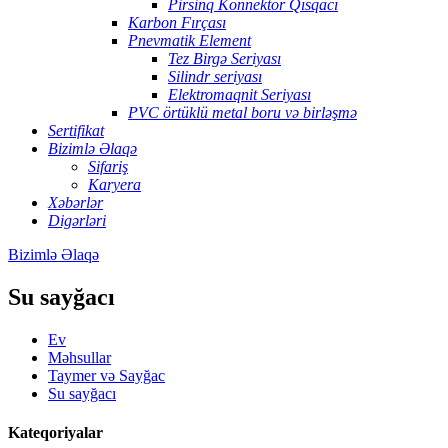
Pirsinq Konnektor Qısqacı
Karbon Fırçası
Pnevmatik Element
Tez Birgə Seriyası
Silindr seriyası
Elektromaqnit Seriyası
PVC örtüklü metal boru və birləşmə
Sertifikat
Bizimlə Əlaqə
Sifariş
Karyera
Xəbərlər
Digərləri
Bizimlə Əlaqə
Su sayğacı
Ev
Məhsullar
Taymer və Sayğac
Su sayğacı
Kateqoriyalar