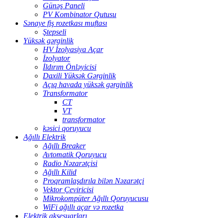
Günəş Paneli
PV Kombinator Qutusu
Sənaye fiş rozetkası muftası
Ştepseli
Yüksək gərginlik
HV İzolyasiya Açar
İzolyator
İldırım Önləyicisi
Daxili Yüksək Gərginlik
Açıq havada yüksək gərginlik
Transformator
CT
VT
transformator
kəsici qoruyucu
Ağıllı Elektrik
Ağıllı Breaker
Avtomatik Qoruyucu
Radio Nəzarətçisi
Ağıllı Kilid
Proqramlaşdırıla bilən Nəzarətçi
Vektor Çeviricisi
Mikrokompüter Ağıllı Qoruyucusu
WiFi ağıllı açar və rozetka
Elektrik aksesuarları