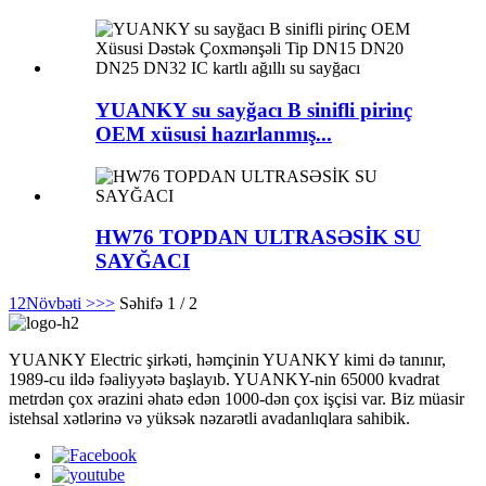
YUANKY su sayğacı B sinifli pirinç
OEM xüsusi hazırlanmış...
HW76 TOPDAN ULTRASƏSİK SU
SAYĞACI
1
2
Növbəti >
>>
Səhifə 1 / 2
YUANKY Electric şirkəti, həmçinin YUANKY kimi də tanınır,
1989-cu ildə fəaliyyətə başlayıb. YUANKY-nin 65000 kvadrat
metrdən çox ərazini əhatə edən 1000-dən çox işçisi var. Biz müasir
istehsal xətlərinə və yüksək nəzarətli avadanlıqlara sahibik.