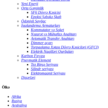
Yeni Enerji
Orta Gərginlik
SF6 Dövrə Kəsicisi
Epoksi Şəbəkə Şkafı
Ödənişli Sayğac
İşıqlandırma Armaturları
Kommutator və Soket
Nəzarət və Mühafizə Anahtarı
Avtomatik Transfer Anahtarı
Dimmer açarı
Torpaqlama Xətası Dövrə Kəsiciləri (GFCI)
Elektrik Naqilləri Qurğuları
Karbon Fırçası
Pnevmatik Element
Tez Birgə Seriyası
Silindr seriyası
Elektromaqnit Seriyası
Digərləri
Ölkə
Afrika
Rusiya
Avstraliya