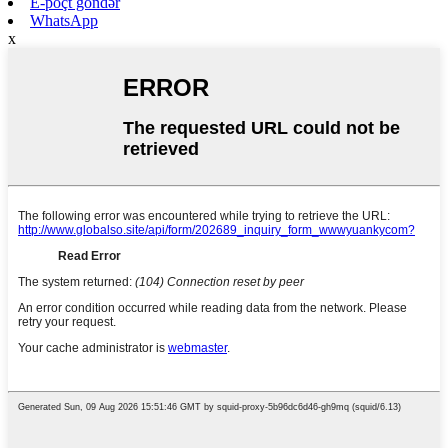
E-poçt göndər
WhatsApp
x