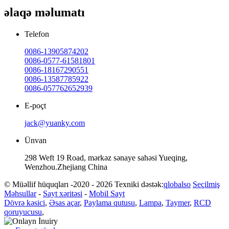
əlaqə məlumatı
Telefon
0086-13905874202
0086-0577-61581801
0086-18167290551
0086-13587785922
0086-057762652939
E-poçt
jack@yuanky.com
Ünvan
298 Weft 19 Road, mərkəz sənaye sahəsi Yueqing,
Wenzhou.Zhejiang China
© Müəllif hüquqları -2020 - 2026 Texniki dəstək:
qlobalso
Seçilmiş
Məhsullar
-
Sayt xəritəsi
-
Mobil Sayt
Dövrə kəsici
,
Əsas açar
,
Paylama qutusu
,
Lampa
,
Taymer
,
RCD
qoruyucusu
,