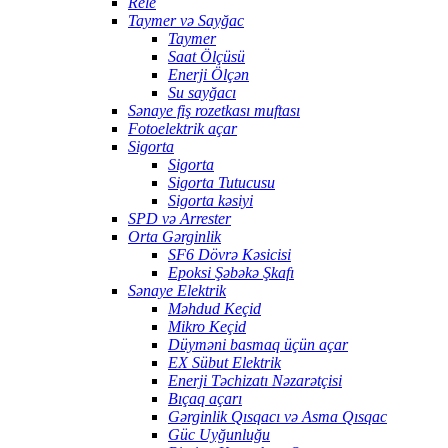
Rele
Taymer və Sayğac
Taymer
Saat Ölçüsü
Enerji Ölçən
Su sayğacı
Sənaye fiş rozetkası muftası
Fotoelektrik açar
Sigorta
Sigorta
Sigorta Tutucusu
Sigorta kəsiyi
SPD və Arrester
Orta Gərginlik
SF6 Dövrə Kəsicisi
Epoksi Şəbəkə Şkafı
Sənaye Elektrik
Məhdud Keçid
Mikro Keçid
Düyməni basmaq üçün açar
EX Sübut Elektrik
Enerji Təchizatı Nəzarətçisi
Bıçaq açarı
Gərginlik Qısqacı və Asma Qısqac
Güc Uyğunluğu