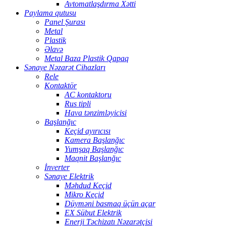
Avtomatlaşdırma Xətti
Paylama qutusu
Panel Şurası
Metal
Plastik
Əlavə
Metal Baza Plastik Qapaq
Sənaye Nəzarət Cihazları
Rele
Kontaktör
AC kontaktoru
Rus tipli
Hava tənzimləyicisi
Başlanğıc
Keçid ayırıcısı
Kamera Başlanğıc
Yumşaq Başlanğıc
Maqnit Başlanğıc
İnverter
Sənaye Elektrik
Məhdud Keçid
Mikro Keçid
Düyməni basmaq üçün açar
EX Sübut Elektrik
Enerji Təchizatı Nəzarətçisi