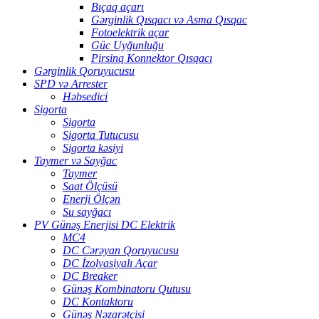
Bıçaq açarı
Gərginlik Qısqacı və Asma Qısqac
Fotoelektrik açar
Güc Uyğunluğu
Pirsinq Konnektor Qısqacı
Gərginlik Qoruyucusu
SPD və Arrester
Həbsedici
Sigorta
Sigorta
Sigorta Tutucusu
Sigorta kəsiyi
Taymer və Sayğac
Taymer
Saat Ölçüsü
Enerji Ölçən
Su sayğacı
PV Günəş Enerjisi DC Elektrik
MC4
DC Cərəyan Qoruyucusu
DC İzolyasiyalı Açar
DC Breaker
Günəş Kombinatoru Qutusu
DC Kontaktoru
Günəş Nəzarətçisi