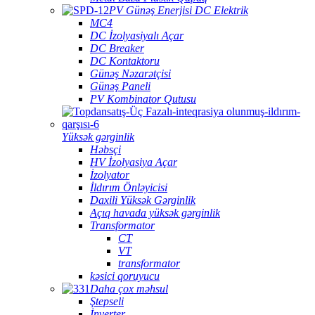
PV Günəş Enerjisi DC Elektrik
MC4
DC İzolyasiyalı Açar
DC Breaker
DC Kontaktoru
Günəş Nəzarətçisi
Günəş Paneli
PV Kombinator Qutusu
Yüksək gərginlik
Həbsçi
HV İzolyasiya Açar
İzolyator
İldırım Önləyicisi
Daxili Yüksək Gərginlik
Açıq havada yüksək gərginlik
Transformator
CT
VT
transformator
kəsici qoruyucu
Daha çox məhsul
Ştepseli
İnverter