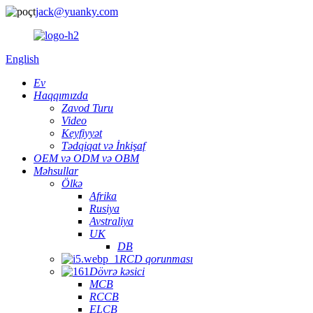
jack@yuanky.com
English
Ev
Haqqımızda
Zavod Turu
Video
Keyfiyyət
Tədqiqat və İnkişaf
OEM və ODM və OBM
Məhsullar
Ölkə
Afrika
Rusiya
Avstraliya
UK
DB
RCD qorunması
Dövrə kəsici
MCB
RCCB
ELCB