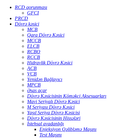
RCD qorunması
GFCI
PRCD
Dövrə kəsici
MCB
Qara Dövrə Kəsici
MCCB
ELCB
RCBO
RCCB
Hidravlik Dövrə Kəsici
ACB
VCB
Yenidən Bağlayıcı
MPCB
Əsas açar
Dövrə Kəsicisinin Köməkçi Aksesuarları
Mavi Seriyalı Dövrə Kəsici
M Seriyası Dövrə Kəsici
Yaşıl Seriya Dövrə Kəsicisi
Dövrə Kəsicisinin Hissələri
İstehsal avadanlığı
Enjeksiyon Qəlibləmə Maşını
Test Maşını