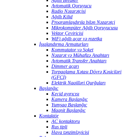
Ağıllı Breaker
Avtomatik Qoruyucu
Radio Nəzarətçisi
Ağıllı Kilid
Proqramlaşdırıla bilən Nəzarətçi
Mikrokompüter Ağıllı Qoruyucusu
Vektor Çeviricisi
WiFi ağıllı açar və rozetka
İşıqlandırma Armaturları
Kommutator və Soket
Nəzarət və Mühafizə Anahtarı
Avtomatik Transfer Anahtarı
Dimmer açarı
Torpaqlama Xətası Dövrə Kəsiciləri
(GFCI)
Elektrik Naqilləri Qurğuları
Başlanğıc
Keçid ayırıcısı
Kamera Başlanğıc
Yumşaq Başlanğıc
Maqnit Başlanğıc
Kontaktör
AC kontaktoru
Rus tipli
Hava tənzimləyicisi