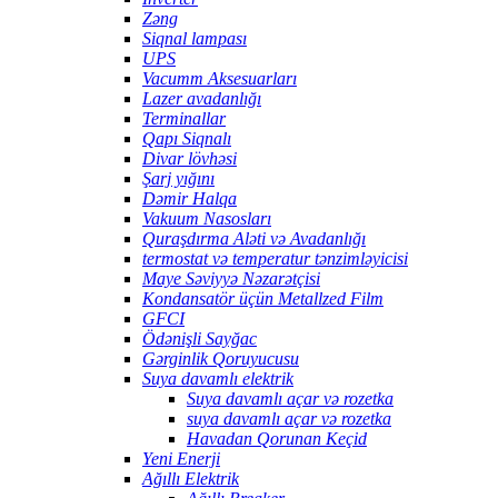
Zəng
Siqnal lampası
UPS
Vacumm Aksesuarları
Lazer avadanlığı
Terminallar
Qapı Siqnalı
Divar lövhəsi
Şarj yığını
Dəmir Halqa
Vakuum Nasosları
Quraşdırma Aləti və Avadanlığı
termostat və temperatur tənzimləyicisi
Maye Səviyyə Nəzarətçisi
Kondansatör üçün Metallzed Film
GFCI
Ödənişli Sayğac
Gərginlik Qoruyucusu
Suya davamlı elektrik
Suya davamlı açar və rozetka
suya davamlı açar və rozetka
Havadan Qorunan Keçid
Yeni Enerji
Ağıllı Elektrik