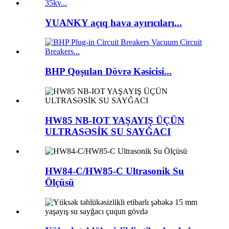
YUANKY açıq hava ayırıcıları...
BHP Qoşulan Dövrə Kəsicisi...
HW85 NB-IOT YAŞAYIŞ ÜÇÜN
ULTRASƏSİK SU SAYĞACI
HW84-C/HW85-C Ultrasonik Su
Ölçüsü