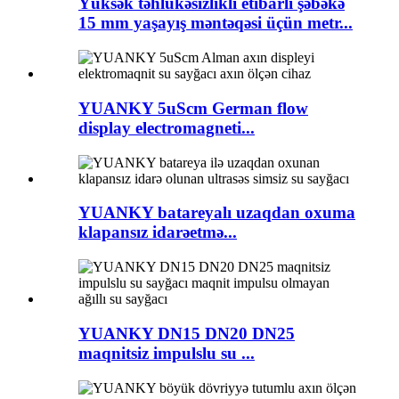
Yüksək təhlükəsizlikli etibarlı şəbəkə
15 mm yaşayış məntəqəsi üçün metr...
YUANKY 5uScm German flow
display electromagneti...
YUANKY batareyalı uzaqdan oxuma
klapansız idarəetmə...
YUANKY DN15 DN20 DN25
maqnitsiz impulslu su ...