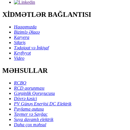
XİDMƏTLƏR BAĞLANTISI
Haqqımızda
Bizimlə Əlaqə
Karyera
Sifariş
Tədqiqat və İnkişaf
Keyfiyyət
Video
MƏHSULLAR
RCBO
RCD qorunması
Gərginlik Qoruyucusu
Dövrə kəsici
PV Günəş Enerjisi DC Elektrik
Paylama qutusu
Taymer və Sayğac
Suya davamlı elektrik
Daha çox məhsul