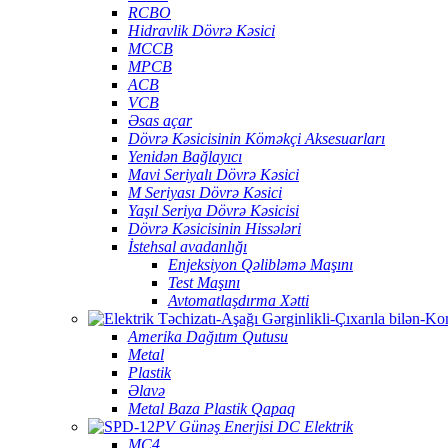
RCBO
Hidravlik Dövrə Kəsici
MCCB
MPCB
ACB
VCB
Əsas açar
Dövrə Kəsicisinin Köməkçi Aksesuarları
Yenidən Bağlayıcı
Mavi Seriyalı Dövrə Kəsici
M Seriyası Dövrə Kəsici
Yaşıl Seriya Dövrə Kəsicisi
Dövrə Kəsicisinin Hissələri
İstehsal avadanlığı
Enjeksiyon Qəlibləmə Maşını
Test Maşını
Avtomatlaşdırma Xətti
Amerika Dağıtım Qutusu
Metal
Plastik
Əlavə
Metal Baza Plastik Qapaq
PV Günəş Enerjisi DC Elektrik
MC4