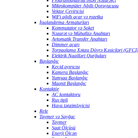
Proqramlaşdırıla bilən Nəzarətçi
Mikrokompüter Ağıllı Qoruyucusu
Vektor Çeviricisi
WiFi ağıllı açar və rozetka
İşıqlandırma Armaturları
Kommutator və Soket
Nəzarət və Mühafizə Anahtarı
Avtomatik Transfer Anahtarı
Dimmer açarı
Torpaqlama Xətası Dövrə Kəsiciləri (GFCI
Elektrik Naqilləri Qurğuları
Başlanğıc
Keçid ayırıcısı
Kamera Başlanğıc
Yumşaq Başlanğıc
Maqnit Başlanğıc
Kontaktör
AC kontaktoru
Rus tipli
Hava tənzimləyicisi
Rele
Taymer və Sayğac
Taymer
Saat Ölçüsü
Enerji Ölçən