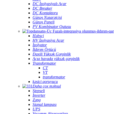
DC İzolyasiyalı Açar
DC Breaker
DC Kontaktoru
Günəş Nəzarətçisi
Günəş Paneli
PV Kombinator Qutusu
Həbsçi
HV İzolyasiya Açar
İzolyator
İldırım Örtücü
Daxili Yüksək Gərginlik
Açıq havada yüksək gərginlik
Transformator
CT
VT
transformator
kəsici qoruyucu
Daha çox məhsul
Ştepseli
İnverter
Zəng
Siqnal lampası
UPS
Vacumm Aksesuarları