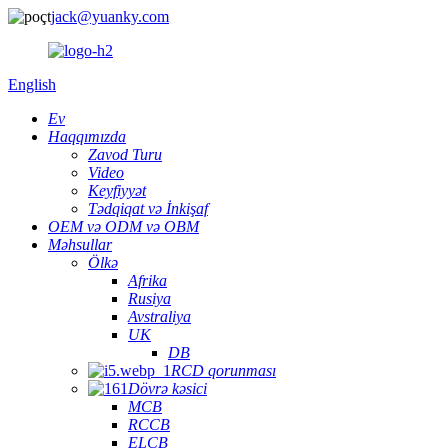
jack@yuanky.com
English
Ev
Haqqımızda
Zavod Turu
Video
Keyfiyyət
Tədqiqat və İnkişaf
OEM və ODM və OBM
Məhsullar
Ölkə
Afrika
Rusiya
Avstraliya
UK
DB
RCD qorunması
Dövrə kəsici
MCB
RCCB
ELCB