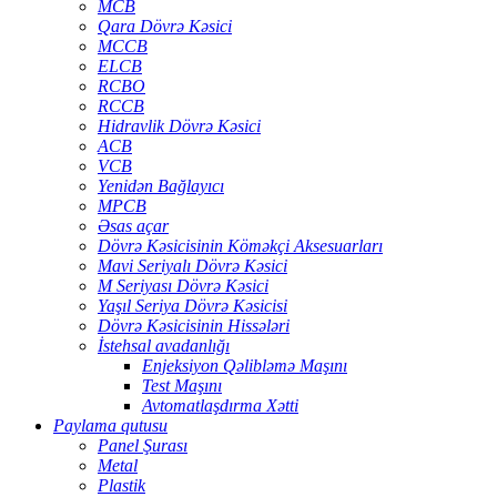
MCB
Qara Dövrə Kəsici
MCCB
ELCB
RCBO
RCCB
Hidravlik Dövrə Kəsici
ACB
VCB
Yenidən Bağlayıcı
MPCB
Əsas açar
Dövrə Kəsicisinin Köməkçi Aksesuarları
Mavi Seriyalı Dövrə Kəsici
M Seriyası Dövrə Kəsici
Yaşıl Seriya Dövrə Kəsicisi
Dövrə Kəsicisinin Hissələri
İstehsal avadanlığı
Enjeksiyon Qəlibləmə Maşını
Test Maşını
Avtomatlaşdırma Xətti
Paylama qutusu
Panel Şurası
Metal
Plastik