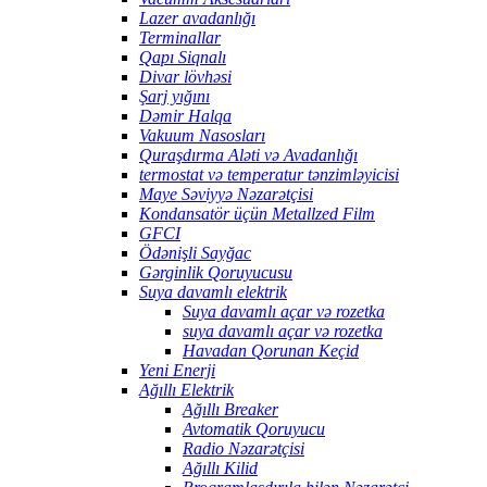
Lazer avadanlığı
Terminallar
Qapı Siqnalı
Divar lövhəsi
Şarj yığını
Dəmir Halqa
Vakuum Nasosları
Quraşdırma Aləti və Avadanlığı
termostat və temperatur tənzimləyicisi
Maye Səviyyə Nəzarətçisi
Kondansatör üçün Metallzed Film
GFCI
Ödənişli Sayğac
Gərginlik Qoruyucusu
Suya davamlı elektrik
Suya davamlı açar və rozetka
suya davamlı açar və rozetka
Havadan Qorunan Keçid
Yeni Enerji
Ağıllı Elektrik
Ağıllı Breaker
Avtomatik Qoruyucu
Radio Nəzarətçisi
Ağıllı Kilid