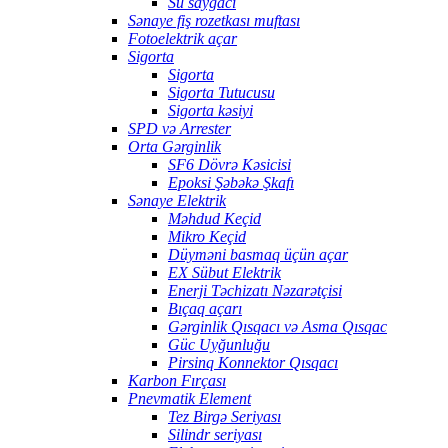
Su sayğacı
Sənaye fiş rozetkası muftası
Fotoelektrik açar
Sigorta
Sigorta
Sigorta Tutucusu
Sigorta kəsiyi
SPD və Arrester
Orta Gərginlik
SF6 Dövrə Kəsicisi
Epoksi Şəbəkə Şkafı
Sənaye Elektrik
Məhdud Keçid
Mikro Keçid
Düyməni basmaq üçün açar
EX Sübut Elektrik
Enerji Təchizatı Nəzarətçisi
Bıçaq açarı
Gərginlik Qısqacı və Asma Qısqac
Güc Uyğunluğu
Pirsinq Konnektor Qısqacı
Karbon Fırçası
Pnevmatik Element
Tez Birgə Seriyası
Silindr seriyası