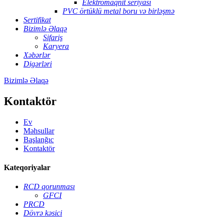
Elektromaqnit seriyası
PVC örtüklü metal boru və birləşmə
Sertifikat
Bizimlə Əlaqə
Sifariş
Karyera
Xəbərlər
Digərləri
Bizimlə Əlaqə
Kontaktör
Ev
Məhsullar
Başlanğıc
Kontaktör
Kateqoriyalar
RCD qorunması
GFCI
PRCD
Dövrə kəsici