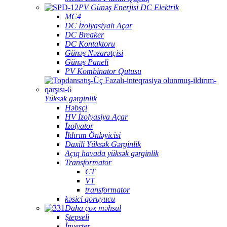
PV Günəş Enerjisi DC Elektrik
MC4
DC İzolyasiyalı Açar
DC Breaker
DC Kontaktoru
Günəş Nəzarətçisi
Günəş Paneli
PV Kombinator Qutusu
Yüksək gərginlik
Həbsçi
HV İzolyasiya Açar
İzolyator
İldırım Önləyicisi
Daxili Yüksək Gərginlik
Açıq havada yüksək gərginlik
Transformator
CT
VT
transformator
kəsici qoruyucu
Daha çox məhsul
Ştepseli
İnverter