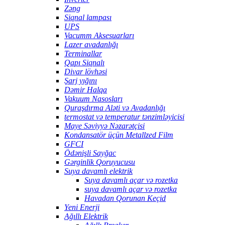
Zəng
Siqnal lampası
UPS
Vacumm Aksesuarları
Lazer avadanlığı
Terminallar
Qapı Siqnalı
Divar lövhəsi
Şarj yığını
Dəmir Halqa
Vakuum Nasosları
Quraşdırma Aləti və Avadanlığı
termostat və temperatur tənzimləyicisi
Maye Səviyyə Nəzarətçisi
Kondansatör üçün Metallzed Film
GFCI
Ödənişli Sayğac
Gərginlik Qoruyucusu
Suya davamlı elektrik
Suya davamlı açar və rozetka
suya davamlı açar və rozetka
Havadan Qorunan Keçid
Yeni Enerji
Ağıllı Elektrik