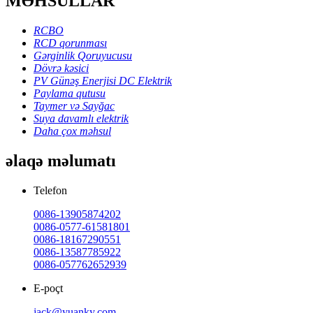
MƏHSULLAR
RCBO
RCD qorunması
Gərginlik Qoruyucusu
Dövrə kəsici
PV Günəş Enerjisi DC Elektrik
Paylama qutusu
Taymer və Sayğac
Suya davamlı elektrik
Daha çox məhsul
əlaqə məlumatı
Telefon
0086-13905874202
0086-0577-61581801
0086-18167290551
0086-13587785922
0086-057762652939
E-poçt
jack@yuanky.com