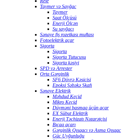
Rele
Taymer və Sayğac
Taymer
Saat Ölçüsü
Enerji Ölçən
Su sayğacı
Sənaye fiş rozetkası muftası
Fotoelektrik açar
Sigorta
Sigorta
Sigorta Tutucusu
Sigorta kəsiyi
SPD və Arrester
Orta Gərginlik
SF6 Dövrə Kəsicisi
Epoksi Şəbəkə Şkafı
Sənaye Elektrik
Məhdud Keçid
Mikro Keçid
Düyməni basmaq üçün açar
EX Sübut Elektrik
Enerji Təchizatı Nəzarətçisi
Bıçaq açarı
Gərginlik Qısqacı və Asma Qısqac
Güc Uyğunluğu