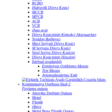
RCBO
Hidravlik Dövrə Kəsici
MCCB
MPCB
ACB
VCB
Əsas açar
Dövrə Kəsicisinin Köməkçi Aksesuarları
Yenidən Bağlayıcı
Mavi Seriyalı Dövrə Kəsici
M Seriyası Dövrə Kəsici
Yaşıl Seriya Dövrə Kəsicisi
Dövrə Kəsicisinin Hissələri
İstehsal avadanlığı
Enjeksiyon Qəlibləmə Maşını
Test Maşını
Avtomatlaşdırma Xətti
Paylama qutusu
Amerika Dağıtım Qutusu
Metal
Plastik
Əlavə
Metal Baza Plastik Qapaq