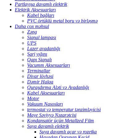
Partlayışa davamlı elektrik
Elektrik Aksesuarları
Kabel bağları
PVC örtüklü metal boru və birləşmə
Daha çox məhsul
Zəng
Siqnal lampası
UPS
Lazer avadanlığı
Şarj yığını
Qapı Siqnalı
Vacumm Aksesuarları
Terminallar
Divar lövhəsi
Dəmir Halqa
Quraşdırma Aləti və Avadanlığı
Kabel Aksesuarları
Motor
Vakuum Nasosları
termostat və temperatur tənzimləyicisi
Maye Səviyyə Nəzarətçisi
Kondansatör üçün Metallzed Film
Suya davamlı elektrik
Suya davamlı açar və rozetka
Havadan Qorunan Keçid