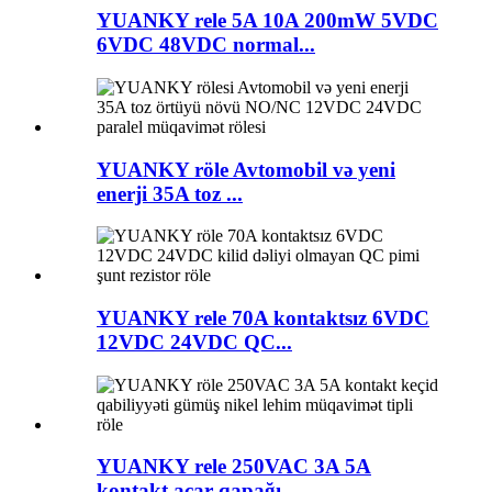
YUANKY rele 5A 10A 200mW 5VDC
6VDC 48VDC normal...
YUANKY röle Avtomobil və yeni
enerji 35A toz ...
YUANKY rele 70A kontaktsız 6VDC
12VDC 24VDC QC...
YUANKY rele 250VAC 3A 5A
kontakt açar qapağı...