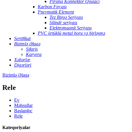
Pirsinq Konnektor Qısqacı
Karbon Fırçası
Pnevmatik Element
Tez Birgə Seriyası
Silindr seriyası
Elektromaqnit Seriyası
PVC örtüklü metal boru və birləşmə
Sertifikat
Bizimlə Əlaqə
Sifariş
Karyera
Xəbərlər
Digərləri
Bizimlə Əlaqə
Rele
Ev
Məhsullar
Başlanğıc
Rele
Kateqoriyalar