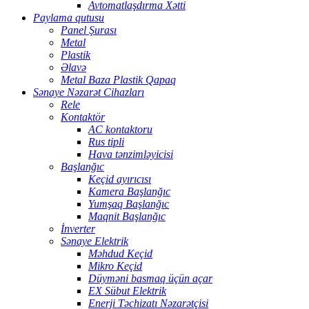
Avtomatlaşdırma Xətti
Paylama qutusu
Panel Şurası
Metal
Plastik
Əlavə
Metal Baza Plastik Qapaq
Sənaye Nəzarət Cihazları
Rele
Kontaktör
AC kontaktoru
Rus tipli
Hava tənzimləyicisi
Başlanğıc
Keçid ayırıcısı
Kamera Başlanğıc
Yumşaq Başlanğıc
Maqnit Başlanğıc
İnverter
Sənaye Elektrik
Məhdud Keçid
Mikro Keçid
Düyməni basmaq üçün açar
EX Sübut Elektrik
Enerji Təchizatı Nəzarətçisi