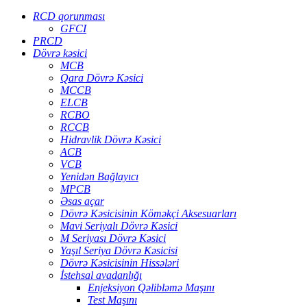
RCD qorunması
GFCI
PRCD
Dövrə kəsici
MCB
Qara Dövrə Kəsici
MCCB
ELCB
RCBO
RCCB
Hidravlik Dövrə Kəsici
ACB
VCB
Yenidən Bağlayıcı
MPCB
Əsas açar
Dövrə Kəsicisinin Köməkçi Aksesuarları
Mavi Seriyalı Dövrə Kəsici
M Seriyası Dövrə Kəsici
Yaşıl Seriya Dövrə Kəsicisi
Dövrə Kəsicisinin Hissələri
İstehsal avadanlığı
Enjeksiyon Qəlibləmə Maşını
Test Maşını