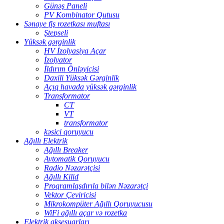
Günəş Paneli
PV Kombinator Qutusu
Sənaye fiş rozetkası muftası
Ştepseli
Yüksək gərginlik
HV İzolyasiya Açar
İzolyator
İldırım Önləyicisi
Daxili Yüksək Gərginlik
Açıq havada yüksək gərginlik
Transformator
CT
VT
transformator
kəsici qoruyucu
Ağıllı Elektrik
Ağıllı Breaker
Avtomatik Qoruyucu
Radio Nəzarətçisi
Ağıllı Kilid
Proqramlaşdırıla bilən Nəzarətçi
Vektor Çeviricisi
Mikrokompüter Ağıllı Qoruyucusu
WiFi ağıllı açar və rozetka
Elektrik aksesuarları