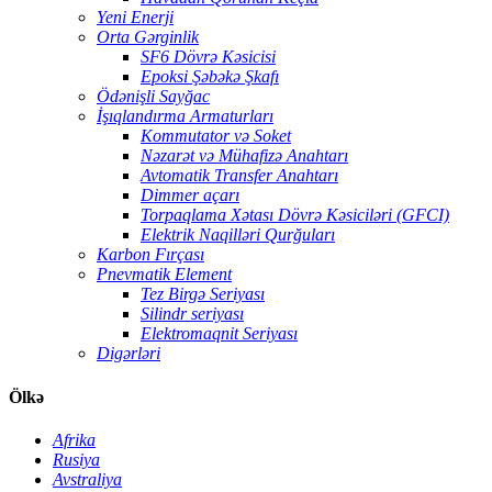
Yeni Enerji
Orta Gərginlik
SF6 Dövrə Kəsicisi
Epoksi Şəbəkə Şkafı
Ödənişli Sayğac
İşıqlandırma Armaturları
Kommutator və Soket
Nəzarət və Mühafizə Anahtarı
Avtomatik Transfer Anahtarı
Dimmer açarı
Torpaqlama Xətası Dövrə Kəsiciləri (GFCI)
Elektrik Naqilləri Qurğuları
Karbon Fırçası
Pnevmatik Element
Tez Birgə Seriyası
Silindr seriyası
Elektromaqnit Seriyası
Digərləri
Ölkə
Afrika
Rusiya
Avstraliya