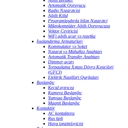
Ağıllı Breaker
Avtomatik Qoruyucu
Radio Nəzarətçisi
Ağıllı Kilid
Proqramlaşdırıla bilən Nəzarətçi
Mikrokompüter Ağıllı Qoruyucusu
Vektor Çeviricisi
WiFi ağıllı açar və rozetka
İşıqlandırma Armaturları
Kommutator və Soket
Nəzarət və Mühafizə Anahtarı
Avtomatik Transfer Anahtarı
Dimmer açarı
Torpaqlama Xətası Dövrə Kəsiciləri
(GFCI)
Elektrik Naqilləri Qurğuları
Başlanğıc
Keçid ayırıcısı
Kamera Başlanğıc
Yumşaq Başlanğıc
Maqnit Başlanğıc
Kontaktör
AC kontaktoru
Rus tipli
Hava tənzimləyicisi