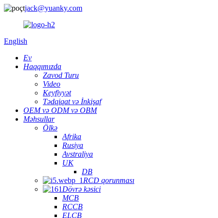
jack@yuanky.com
English
Ev
Haqqımızda
Zavod Turu
Video
Keyfiyyət
Tədqiqat və İnkişaf
OEM və ODM və OBM
Məhsullar
Ölkə
Afrika
Rusiya
Avstraliya
UK
DB
RCD qorunması
Dövrə kəsici
MCB
RCCB
ELCB