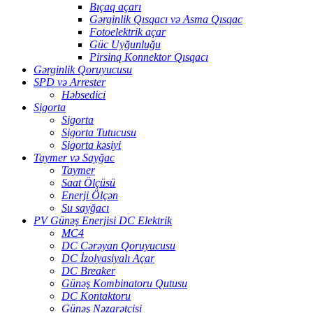
Bıçaq açarı
Gərginlik Qısqacı və Asma Qısqac
Fotoelektrik açar
Güc Uyğunluğu
Pirsinq Konnektor Qısqacı
Gərginlik Qoruyucusu
SPD və Arrester
Həbsedici
Sigorta
Sigorta
Sigorta Tutucusu
Sigorta kəsiyi
Taymer və Sayğac
Taymer
Saat Ölçüsü
Enerji Ölçən
Su sayğacı
PV Günəş Enerjisi DC Elektrik
MC4
DC Cərəyan Qoruyucusu
DC İzolyasiyalı Açar
DC Breaker
Günəş Kombinatoru Qutusu
DC Kontaktoru
Günəş Nəzarətçisi