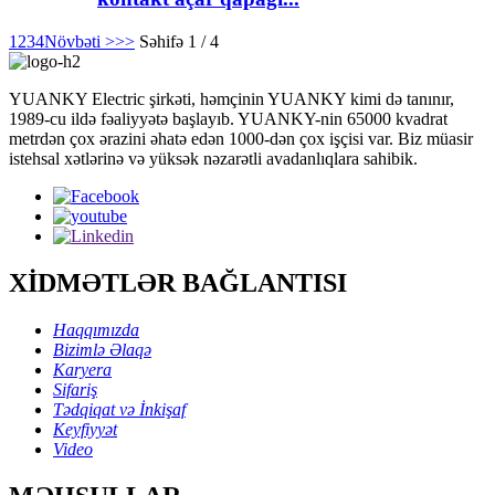
1
2
3
4
Növbəti >
>>
Səhifə 1 / 4
YUANKY Electric şirkəti, həmçinin YUANKY kimi də tanınır,
1989-cu ildə fəaliyyətə başlayıb. YUANKY-nin 65000 kvadrat
metrdən çox ərazini əhatə edən 1000-dən çox işçisi var. Biz müasir
istehsal xətlərinə və yüksək nəzarətli avadanlıqlara sahibik.
XİDMƏTLƏR BAĞLANTISI
Haqqımızda
Bizimlə Əlaqə
Karyera
Sifariş
Tədqiqat və İnkişaf
Keyfiyyət
Video