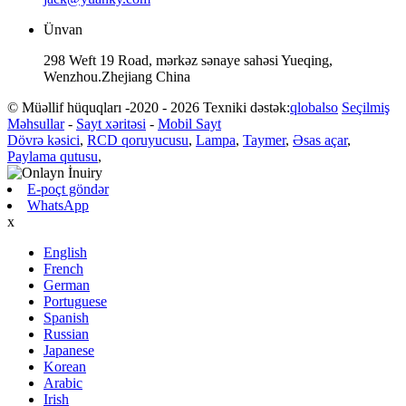
Ünvan
298 Weft 19 Road, mərkəz sənaye sahəsi Yueqing,
Wenzhou.Zhejiang China
© Müəllif hüquqları -2020 - 2026 Texniki dəstək:
qlobalso
Seçilmiş
Məhsullar
-
Sayt xəritəsi
-
Mobil Sayt
Dövrə kəsici
,
RCD qoruyucusu
,
Lampa
,
Taymer
,
Əsas açar
,
Paylama qutusu
,
E-poçt göndər
WhatsApp
x
English
French
German
Portuguese
Spanish
Russian
Japanese
Korean
Arabic
Irish