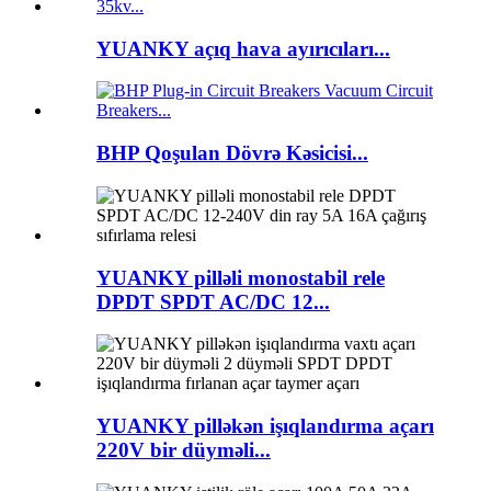
YUANKY açıq hava ayırıcıları...
BHP Qoşulan Dövrə Kəsicisi...
YUANKY pilləli monostabil rele
DPDT SPDT AC/DC 12...
YUANKY pilləkən işıqlandırma açarı
220V bir düyməli...