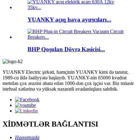
YUANKY açıq hava ayırıcıları...
BHP Qoşulan Dövrə Kəsicisi...
YUANKY Electric şirkəti, həmçinin YUANKY kimi də tanınır,
1989-cu ildə fəaliyyətə başlayıb. YUANKY-nin 65000 kvadrat
metrdən çox ərazini əhatə edən 1000-dən çox işçisi var. Biz müasir
istehsal xətlərinə və yüksək nəzarətli avadanlıqlara sahibik.
XİDMƏTLƏR BAĞLANTISI
Haqqımızda