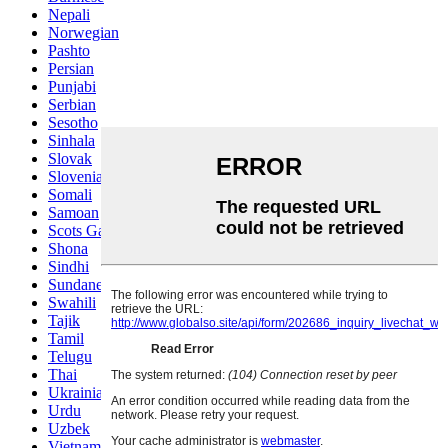
Nepali
Norwegian
Pashto
Persian
Punjabi
Serbian
Sesotho
Sinhala
Slovak
Slovenian
Somali
Samoan
Scots Gaelic
Shona
Sindhi
Sundanese
Swahili
Tajik
Tamil
Telugu
Thai
Ukrainian
Urdu
Uzbek
Vietnamese