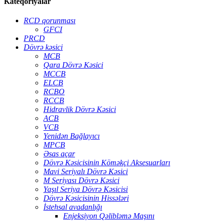
Kateqoriyalar
RCD qorunması
GFCI
PRCD
Dövrə kəsici
MCB
Qara Dövrə Kəsici
MCCB
ELCB
RCBO
RCCB
Hidravlik Dövrə Kəsici
ACB
VCB
Yenidən Bağlayıcı
MPCB
Əsas açar
Dövrə Kəsicisinin Köməkçi Aksesuarları
Mavi Seriyalı Dövrə Kəsici
M Seriyası Dövrə Kəsici
Yaşıl Seriya Dövrə Kəsicisi
Dövrə Kəsicisinin Hissələri
İstehsal avadanlığı
Enjeksiyon Qəlibləmə Maşını