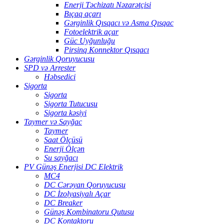
Enerji Təchizatı Nəzarətçisi
Bıçaq açarı
Gərginlik Qısqacı və Asma Qısqac
Fotoelektrik açar
Güc Uyğunluğu
Pirsinq Konnektor Qısqacı
Gərginlik Qoruyucusu
SPD və Arrester
Həbsedici
Sigorta
Sigorta
Sigorta Tutucusu
Sigorta kəsiyi
Taymer və Sayğac
Taymer
Saat Ölçüsü
Enerji Ölçən
Su sayğacı
PV Günəş Enerjisi DC Elektrik
MC4
DC Cərəyan Qoruyucusu
DC İzolyasiyalı Açar
DC Breaker
Günəş Kombinatoru Qutusu
DC Kontaktoru