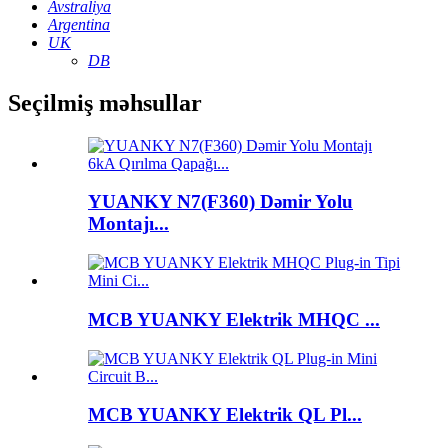
Avstraliya
Argentina
UK
DB
Seçilmiş məhsullar
YUANKY N7(F360) Dəmir Yolu
Montajı...
MCB YUANKY Elektrik MHQC ...
MCB YUANKY Elektrik QL Pl...