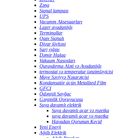
Zəng
Siqnal lampası
UPS
Vacumm Aksesuarları
Lazer avadanlığı
Terminallar
Qapı Siqnalı
Divar lövhəsi
Şarj yığını
Dəmir Halqa
Vakuum Nasosları
Quraşdırma Aləti və Avadanlığı
termostat və temperatur tənzimləyicisi
Maye Səviyyə Nəzarətçisi
Kondansatör üçün Metallzed Film
GFCI
Ödənişli Sayğac
Gərginlik Qoruyucusu
Suya davamlı elektrik
Suya davamlı açar və rozetka
suya davamlı açar və rozetka
Havadan Qorunan Keçid
Yeni Enerji
Ağıllı Elektrik