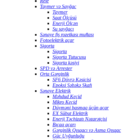
Rele
Taymer və Sayğac
Taymer
Saat Ölçüsü
Enerji Ölçən
Su sayğacı
Sənaye fiş rozetkası muftası
Fotoelektrik açar
Sigorta
Sigorta
Sigorta Tutucusu
Sigorta kəsiyi
SPD və Arrester
Orta Gərginlik
SF6 Dövrə Kəsicisi
Epoksi Şəbəkə Şkafı
Sənaye Elektrik
Məhdud Keçid
Mikro Keçid
Düyməni basmaq üçün açar
EX Sübut Elektrik
Enerji Təchizatı Nəzarətçisi
Bıçaq açarı
Gərginlik Qısqacı və Asma Qısqac
Güc Uyğunluğu