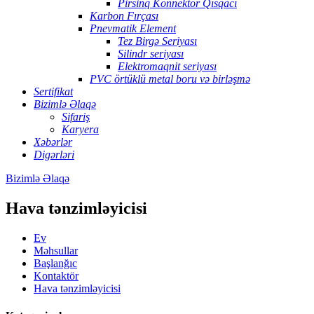
Pirsinq Konnektor Qısqacı
Karbon Fırçası
Pnevmatik Element
Tez Birgə Seriyası
Silindr seriyası
Elektromaqnit seriyası
PVC örtüklü metal boru və birləşmə
Sertifikat
Bizimlə Əlaqə
Sifariş
Karyera
Xəbərlər
Digərləri
Bizimlə Əlaqə
Hava tənzimləyicisi
Ev
Məhsullar
Başlanğıc
Kontaktör
Hava tənzimləyicisi