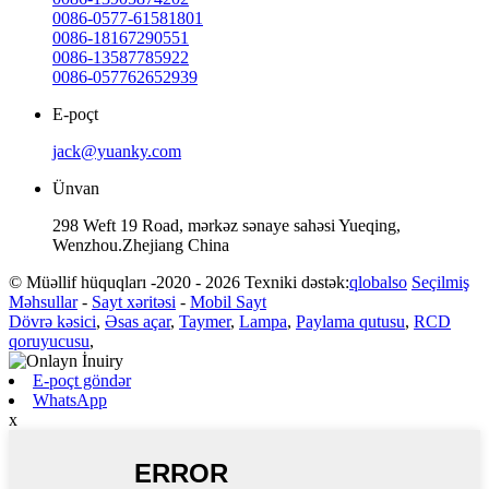
0086-0577-61581801
0086-18167290551
0086-13587785922
0086-057762652939
E-poçt
jack@yuanky.com
Ünvan
298 Weft 19 Road, mərkəz sənaye sahəsi Yueqing,
Wenzhou.Zhejiang China
© Müəllif hüquqları -2020 - 2026 Texniki dəstək:
qlobalso
Seçilmiş
Məhsullar
-
Sayt xəritəsi
-
Mobil Sayt
Dövrə kəsici
,
Əsas açar
,
Taymer
,
Lampa
,
Paylama qutusu
,
RCD
qoruyucusu
,
E-poçt göndər
WhatsApp
x