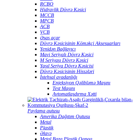
RCBO
Hidravlik Dövrə Kəsici
MCCB
MPCB
ACB
VCB
Əsas açar
Dövrə Kəsicisinin Köməkçi Aksesuarları
Yenidən Bağlayıcı
Mavi Seriyalı Dövrə Kəsici
M Seriyası Dövrə Kəsici
Yaşıl Seriya Dövrə Kəsicisi
Dövrə Kəsicisinin Hissələri
İstehsal avadanlığı
Enjeksiyon Qəlibləmə Maşını
Test Maşını
Avtomatlaşdırma Xətti
Paylama qutusu
Amerika Dağıtım Qutusu
Metal
Plastik
Əlavə
Metal Baza Plastik Qapaq