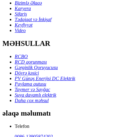
Bizimlə Əlaqə
Karyera
Sifariş
Tədqiqat və İnkişaf
Keyfiyyət
Video
MƏHSULLAR
RCBO
RCD qorunması
Gərginlik Qoruyucusu
Dövrə kəsici
PV Günəş Enerjisi DC Elektrik
Paylama qutusu
Taymer və Sayğac
Suya davamlı elektrik
Daha çox məhsul
əlaqə məlumatı
Telefon
0086-13905874202