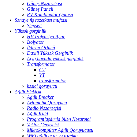
Günəş Nəzarətçisi
Günəş Paneli
PV Kombinator Qutusu
Sənaye fiş rozetkası muftası
Ştepseli
Yüksək gərginlik
HV İzolyasiya Açar
İzolyator
İldırım Örtücü
Daxili Yüksək Gərginlik
Açıq havada yüksək gərginlik
Transformator
CT
VT
transformator
kəsici qoruyucu
Ağıllı Elektrik
Ağıllı Breaker
Avtomatik Qoruyucu
Radio Nəzarətçisi
Ağıllı Kilid
Proqramlaşdırıla bilən Nəzarətçi
Vektor Çeviricisi
Mikrokompüter Ağıllı Qoruyucusu
WiFi ağıllı açar və rozetka