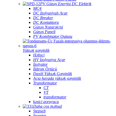
PV Günəş Enerjisi DC Elektrik
MC4
DC İzolyasiyalı Açar
DC Breaker
DC Kontaktoru
Günəş Nəzarətçisi
Günəş Paneli
PV Kombinator Qutusu
Yüksək gərginlik
Həbsçi
HV İzolyasiya Açar
İzolyator
İldırım Örtücü
Daxili Yüksək Gərginlik
Açıq havada yüksək gərginlik
Transformator
CT
VT
transformator
kəsici qoruyucu
Daha çox məhsul
Ştepseli
İnverter