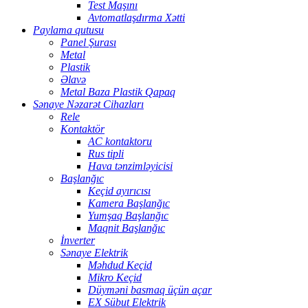
Test Maşını
Avtomatlaşdırma Xətti
Paylama qutusu
Panel Şurası
Metal
Plastik
Əlavə
Metal Baza Plastik Qapaq
Sənaye Nəzarət Cihazları
Rele
Kontaktör
AC kontaktoru
Rus tipli
Hava tənzimləyicisi
Başlanğıc
Keçid ayırıcısı
Kamera Başlanğıc
Yumşaq Başlanğıc
Maqnit Başlanğıc
İnverter
Sənaye Elektrik
Məhdud Keçid
Mikro Keçid
Düyməni basmaq üçün açar
EX Sübut Elektrik