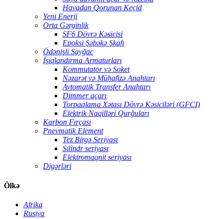
Havadan Qorunan Keçid
Yeni Enerji
Orta Gərginlik
SF6 Dövrə Kəsicisi
Epoksi Şəbəkə Şkafı
Ödənişli Sayğac
İşıqlandırma Armaturları
Kommutator və Soket
Nəzarət və Mühafizə Anahtarı
Avtomatik Transfer Anahtarı
Dimmer açarı
Torpaqlama Xətası Dövrə Kəsiciləri (GFCI)
Elektrik Naqilləri Qurğuları
Karbon Fırçası
Pnevmatik Element
Tez Birgə Seriyası
Silindr seriyası
Elektromaqnit seriyası
Digərləri
Ölkə
Afrika
Rusiya