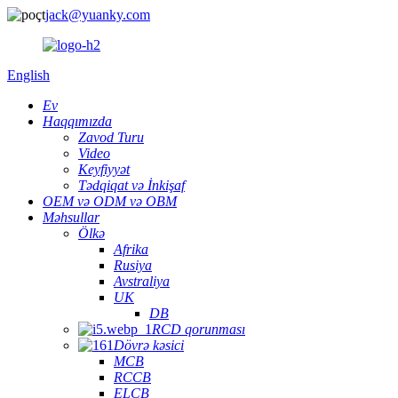
jack@yuanky.com
English
Ev
Haqqımızda
Zavod Turu
Video
Keyfiyyət
Tədqiqat və İnkişaf
OEM və ODM və OBM
Məhsullar
Ölkə
Afrika
Rusiya
Avstraliya
UK
DB
RCD qorunması
Dövrə kəsici
MCB
RCCB
ELCB