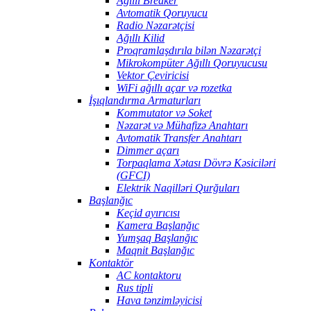
Ağıllı Breaker
Avtomatik Qoruyucu
Radio Nəzarətçisi
Ağıllı Kilid
Proqramlaşdırıla bilən Nəzarətçi
Mikrokompüter Ağıllı Qoruyucusu
Vektor Çeviricisi
WiFi ağıllı açar və rozetka
İşıqlandırma Armaturları
Kommutator və Soket
Nəzarət və Mühafizə Anahtarı
Avtomatik Transfer Anahtarı
Dimmer açarı
Torpaqlama Xətası Dövrə Kəsiciləri
(GFCI)
Elektrik Naqilləri Qurğuları
Başlanğıc
Keçid ayırıcısı
Kamera Başlanğıc
Yumşaq Başlanğıc
Maqnit Başlanğıc
Kontaktör
AC kontaktoru
Rus tipli
Hava tənzimləyicisi