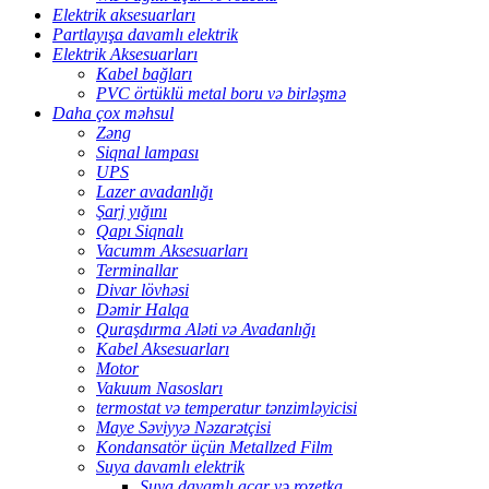
Elektrik aksesuarları
Partlayışa davamlı elektrik
Elektrik Aksesuarları
Kabel bağları
PVC örtüklü metal boru və birləşmə
Daha çox məhsul
Zəng
Siqnal lampası
UPS
Lazer avadanlığı
Şarj yığını
Qapı Siqnalı
Vacumm Aksesuarları
Terminallar
Divar lövhəsi
Dəmir Halqa
Quraşdırma Aləti və Avadanlığı
Kabel Aksesuarları
Motor
Vakuum Nasosları
termostat və temperatur tənzimləyicisi
Maye Səviyyə Nəzarətçisi
Kondansatör üçün Metallzed Film
Suya davamlı elektrik
Suya davamlı açar və rozetka