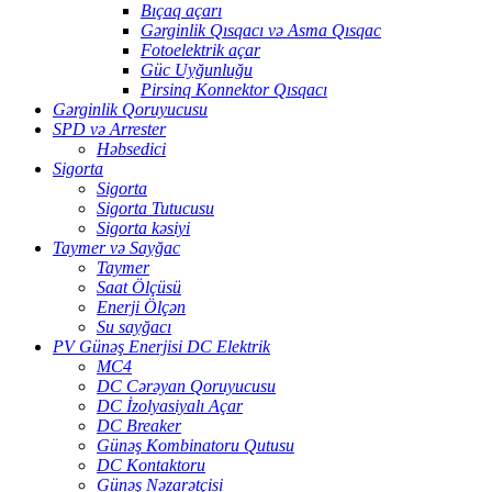
Bıçaq açarı
Gərginlik Qısqacı və Asma Qısqac
Fotoelektrik açar
Güc Uyğunluğu
Pirsinq Konnektor Qısqacı
Gərginlik Qoruyucusu
SPD və Arrester
Həbsedici
Sigorta
Sigorta
Sigorta Tutucusu
Sigorta kəsiyi
Taymer və Sayğac
Taymer
Saat Ölçüsü
Enerji Ölçən
Su sayğacı
PV Günəş Enerjisi DC Elektrik
MC4
DC Cərəyan Qoruyucusu
DC İzolyasiyalı Açar
DC Breaker
Günəş Kombinatoru Qutusu
DC Kontaktoru
Günəş Nəzarətçisi