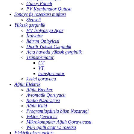
Günəş Paneli
PV Kombinator Qutusu
Sənaye fiş rozetkası muftası
Ştepseli
Yüksək gərginlik
HV İzolyasiya Açar
İzolyator
İldırım Önləyicisi
Daxili Yüksək Gərginlik
Açıq havada yüksək gərginlik
Transformator
CT
VT
transformator
kəsici qoruyucu
Ağıllı Elektrik
Ağıllı Breaker
Avtomatik Qoruyucu
Radio Nəzarətçisi
Ağıllı Kilid
Proqramlaşdırıla bilən Nəzarətçi
Vektor Çeviricisi
Mikrokompüter Ağıllı Qoruyucusu
WiFi ağıllı açar və rozetka
Elektrik aksesuarları