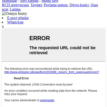
Məhsullar
-
Sayt xəritəsi
-
Mobil Sayt
RCD qoruyucusu
,
Taymer
,
Paylama qutusu
,
Dövrə kəsici
,
Əsas
açar
,
Lampa
,
E-poçt göndər
WhatsApp
x