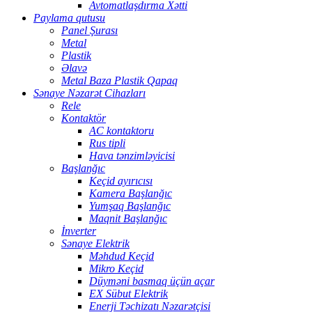
Avtomatlaşdırma Xətti
Paylama qutusu
Panel Şurası
Metal
Plastik
Əlavə
Metal Baza Plastik Qapaq
Sənaye Nəzarət Cihazları
Rele
Kontaktör
AC kontaktoru
Rus tipli
Hava tənzimləyicisi
Başlanğıc
Keçid ayırıcısı
Kamera Başlanğıc
Yumşaq Başlanğıc
Maqnit Başlanğıc
İnverter
Sənaye Elektrik
Məhdud Keçid
Mikro Keçid
Düyməni basmaq üçün açar
EX Sübut Elektrik
Enerji Təchizatı Nəzarətçisi