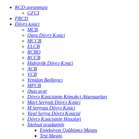
RCD qorunması
GFCI
PRCD
Dövrə kəsici
MCB
Qara Dövrə Kəsici
MCCB
ELCB
RCBO
RCCB
Hidravlik Dövrə Kəsici
ACB
VCB
Yenidən Bağlayıcı
MPCB
Əsas açar
Dövrə Kəsicisinin Köməkçi Aksesuarları
Mavi Seriyalı Dövrə Kəsici
M Seriyası Dövrə Kəsici
Yaşıl Seriya Dövrə Kəsicisi
Dövrə Kəsicisinin Hissələri
İstehsal avadanlığı
Enjeksiyon Qəlibləmə Maşını
Test Maşını