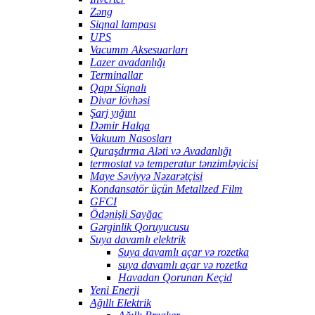
Zəng
Siqnal lampası
UPS
Vacumm Aksesuarları
Lazer avadanlığı
Terminallar
Qapı Siqnalı
Divar lövhəsi
Şarj yığını
Dəmir Halqa
Vakuum Nasosları
Quraşdırma Aləti və Avadanlığı
termostat və temperatur tənzimləyicisi
Maye Səviyyə Nəzarətçisi
Kondansatör üçün Metallzed Film
GFCI
Ödənişli Sayğac
Gərginlik Qoruyucusu
Suya davamlı elektrik
Suya davamlı açar və rozetka
suya davamlı açar və rozetka
Havadan Qorunan Keçid
Yeni Enerji
Ağıllı Elektrik