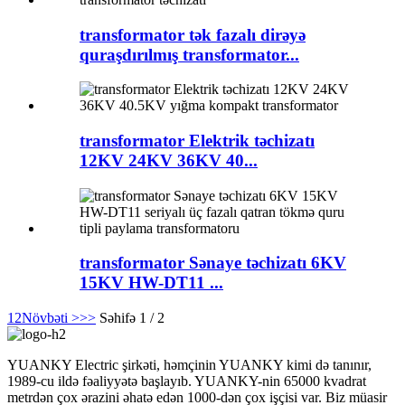
transformator tək fazalı dirəyə
quraşdırılmış transformator...
transformator Elektrik təchizatı
12KV 24KV 36KV 40...
transformator Sənaye təchizatı 6KV
15KV HW-DT11 ...
1
2
Növbəti >
>>
Səhifə 1 / 2
YUANKY Electric şirkəti, həmçinin YUANKY kimi də tanınır,
1989-cu ildə fəaliyyətə başlayıb. YUANKY-nin 65000 kvadrat
metrdən çox ərazini əhatə edən 1000-dən çox işçisi var. Biz müasir