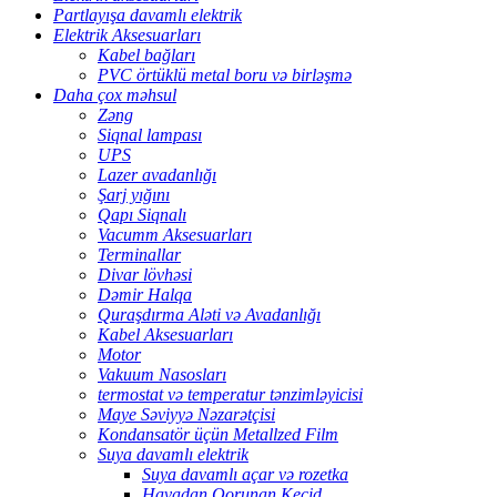
Partlayışa davamlı elektrik
Elektrik Aksesuarları
Kabel bağları
PVC örtüklü metal boru və birləşmə
Daha çox məhsul
Zəng
Siqnal lampası
UPS
Lazer avadanlığı
Şarj yığını
Qapı Siqnalı
Vacumm Aksesuarları
Terminallar
Divar lövhəsi
Dəmir Halqa
Quraşdırma Aləti və Avadanlığı
Kabel Aksesuarları
Motor
Vakuum Nasosları
termostat və temperatur tənzimləyicisi
Maye Səviyyə Nəzarətçisi
Kondansatör üçün Metallzed Film
Suya davamlı elektrik
Suya davamlı açar və rozetka
Havadan Qorunan Keçid