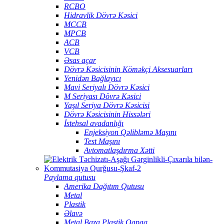
RCBO
Hidravlik Dövrə Kəsici
MCCB
MPCB
ACB
VCB
Əsas açar
Dövrə Kəsicisinin Köməkçi Aksesuarları
Yenidən Bağlayıcı
Mavi Seriyalı Dövrə Kəsici
M Seriyası Dövrə Kəsici
Yaşıl Seriya Dövrə Kəsicisi
Dövrə Kəsicisinin Hissələri
İstehsal avadanlığı
Enjeksiyon Qəlibləmə Maşını
Test Maşını
Avtomatlaşdırma Xətti
Paylama qutusu
Amerika Dağıtım Qutusu
Metal
Plastik
Əlavə
Metal Baza Plastik Qapaq