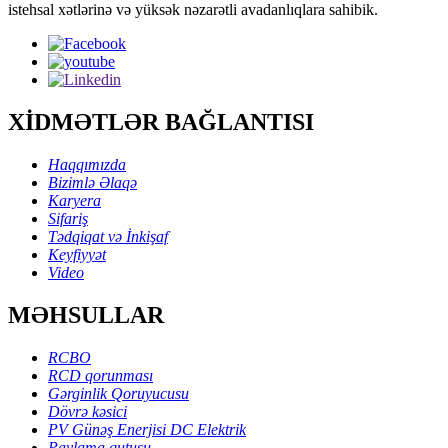
istehsal xətlərinə və yüksək nəzarətli avadanlıqlara sahibik.
XİDMƏTLƏR BAĞLANTISI
Haqqımızda
Bizimlə Əlaqə
Karyera
Sifariş
Tədqiqat və İnkişaf
Keyfiyyət
Video
MƏHSULLAR
RCBO
RCD qorunması
Gərginlik Qoruyucusu
Dövrə kəsici
PV Günəş Enerjisi DC Elektrik
Paylama qutusu