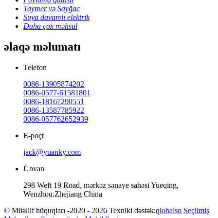
Taymer və Sayğac
Suya davamlı elektrik
Daha çox məhsul
əlaqə məlumatı
Telefon
0086-13905874202
0086-0577-61581801
0086-18167290551
0086-13587785922
0086-057762652939
E-poçt
jack@yuanky.com
Ünvan
298 Weft 19 Road, mərkəz sənaye sahəsi Yueqing,
Wenzhou.Zhejiang China
© Müəllif hüquqları -2020 - 2026 Texniki dəstək:
qlobalso
Seçilmiş