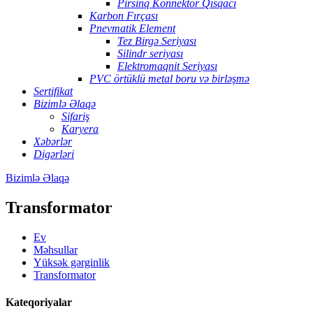
Pirsinq Konnektor Qısqacı
Karbon Fırçası
Pnevmatik Element
Tez Birgə Seriyası
Silindr seriyası
Elektromaqnit Seriyası
PVC örtüklü metal boru və birləşmə
Sertifikat
Bizimlə Əlaqə
Sifariş
Karyera
Xəbərlər
Digərləri
Bizimlə Əlaqə
Transformator
Ev
Məhsullar
Yüksək gərginlik
Transformator
Kateqoriyalar