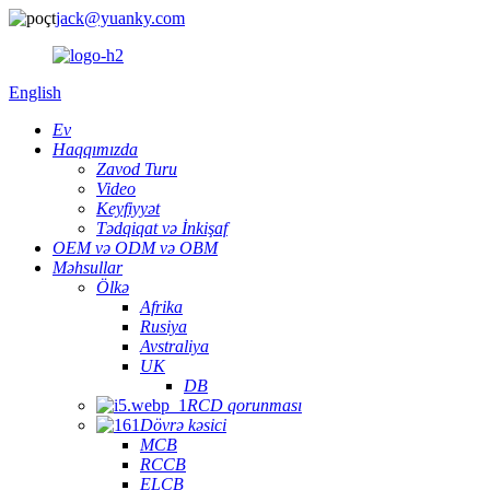
jack@yuanky.com
English
Ev
Haqqımızda
Zavod Turu
Video
Keyfiyyət
Tədqiqat və İnkişaf
OEM və ODM və OBM
Məhsullar
Ölkə
Afrika
Rusiya
Avstraliya
UK
DB
RCD qorunması
Dövrə kəsici
MCB
RCCB
ELCB