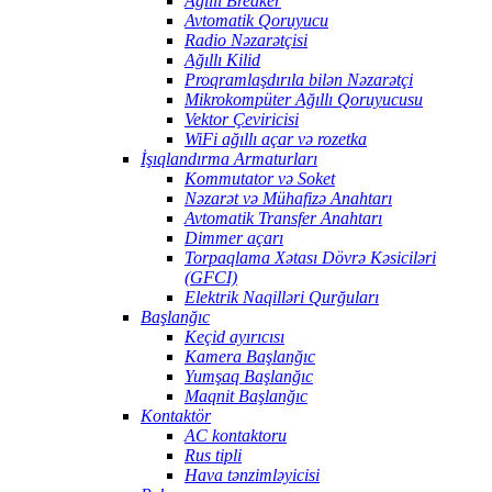
Ağıllı Breaker
Avtomatik Qoruyucu
Radio Nəzarətçisi
Ağıllı Kilid
Proqramlaşdırıla bilən Nəzarətçi
Mikrokompüter Ağıllı Qoruyucusu
Vektor Çeviricisi
WiFi ağıllı açar və rozetka
İşıqlandırma Armaturları
Kommutator və Soket
Nəzarət və Mühafizə Anahtarı
Avtomatik Transfer Anahtarı
Dimmer açarı
Torpaqlama Xətası Dövrə Kəsiciləri
(GFCI)
Elektrik Naqilləri Qurğuları
Başlanğıc
Keçid ayırıcısı
Kamera Başlanğıc
Yumşaq Başlanğıc
Maqnit Başlanğıc
Kontaktör
AC kontaktoru
Rus tipli
Hava tənzimləyicisi