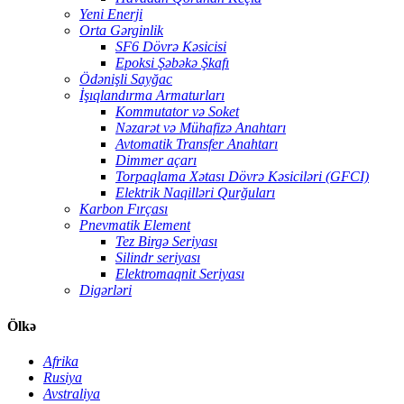
Yeni Enerji
Orta Gərginlik
SF6 Dövrə Kəsicisi
Epoksi Şəbəkə Şkafı
Ödənişli Sayğac
İşıqlandırma Armaturları
Kommutator və Soket
Nəzarət və Mühafizə Anahtarı
Avtomatik Transfer Anahtarı
Dimmer açarı
Torpaqlama Xətası Dövrə Kəsiciləri (GFCI)
Elektrik Naqilləri Qurğuları
Karbon Fırçası
Pnevmatik Element
Tez Birgə Seriyası
Silindr seriyası
Elektromaqnit Seriyası
Digərləri
Ölkə
Afrika
Rusiya
Avstraliya