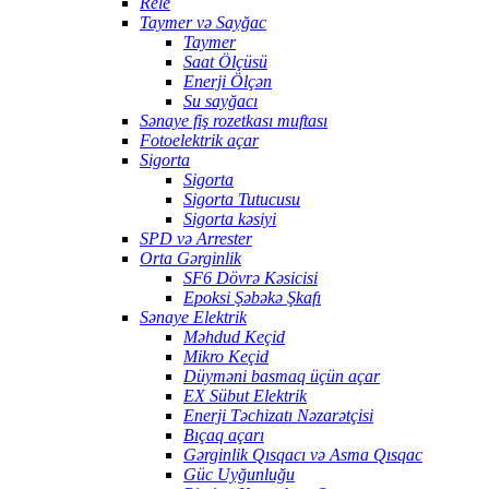
Rele
Taymer və Sayğac
Taymer
Saat Ölçüsü
Enerji Ölçən
Su sayğacı
Sənaye fiş rozetkası muftası
Fotoelektrik açar
Sigorta
Sigorta
Sigorta Tutucusu
Sigorta kəsiyi
SPD və Arrester
Orta Gərginlik
SF6 Dövrə Kəsicisi
Epoksi Şəbəkə Şkafı
Sənaye Elektrik
Məhdud Keçid
Mikro Keçid
Düyməni basmaq üçün açar
EX Sübut Elektrik
Enerji Təchizatı Nəzarətçisi
Bıçaq açarı
Gərginlik Qısqacı və Asma Qısqac
Güc Uyğunluğu