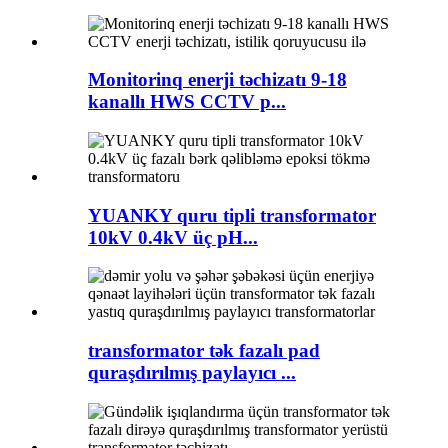
Monitorinq enerji təchizatı 9-18
kanallı HWS CCTV p...
YUANKY quru tipli transformator
10kV 0.4kV üç pH...
transformator tək fazalı pad
quraşdırılmış paylayıcı ...