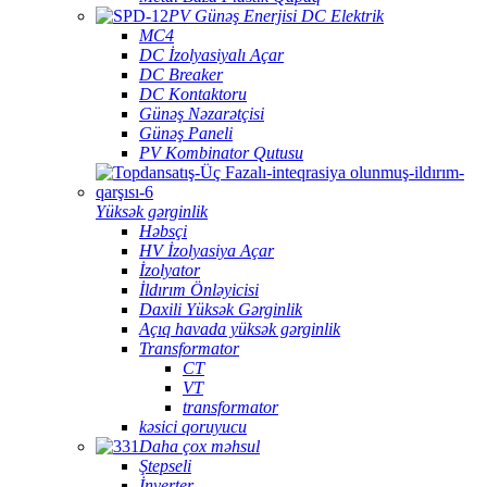
PV Günəş Enerjisi DC Elektrik
MC4
DC İzolyasiyalı Açar
DC Breaker
DC Kontaktoru
Günəş Nəzarətçisi
Günəş Paneli
PV Kombinator Qutusu
Yüksək gərginlik
Həbsçi
HV İzolyasiya Açar
İzolyator
İldırım Önləyicisi
Daxili Yüksək Gərginlik
Açıq havada yüksək gərginlik
Transformator
CT
VT
transformator
kəsici qoruyucu
Daha çox məhsul
Ştepseli
İnverter