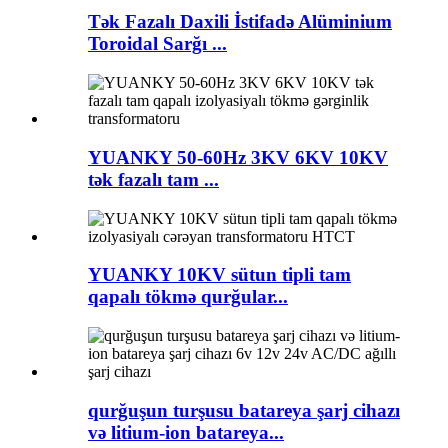
Tək Fazalı Daxili İstifadə Alüminium
Toroidal Sarğı ...
YUANKY 50-60Hz 3KV 6KV 10KV
tək fazalı tam ...
YUANKY 10KV sütun tipli tam
qapalı tökmə qurğular...
qurğuşun turşusu batareya şarj cihazı
və litium-ion batareya...