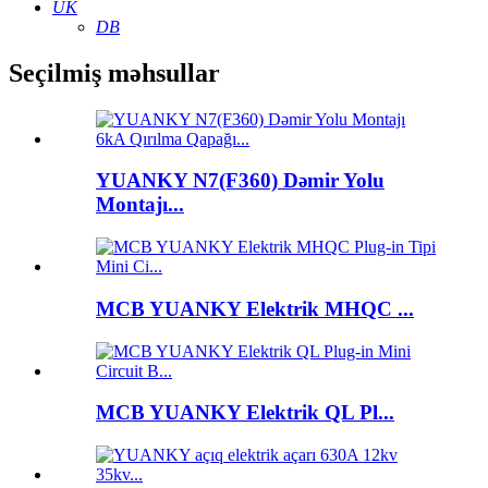
UK
DB
Seçilmiş məhsullar
YUANKY N7(F360) Dəmir Yolu
Montajı...
MCB YUANKY Elektrik MHQC ...
MCB YUANKY Elektrik QL Pl...