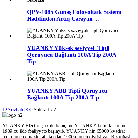
QPV-1085 Günəş Fotovoltaik Sistemi
Həddindən Artıq Cərəyan ...
YUANKY Yüksək səviyyəli Tipli
Qoruyucu Bağlantı 100A Tip 200A
Tip
YUANKY ABB Tipli Qoruyucu
Bağlantı 100A Tip 200A Tip
1
2
Növbəti >
>>
Səhifə 1 / 2
YUANKY Electric şirkəti, həmçinin YUANKY kimi də tanınır,
1989-cu ildə fəaliyyətə başlayıb. YUANKY-nin 65000 kvadrat
metrdən çox ərazini əhatə edən 1000-dən çox işçisi var. Biz müasir