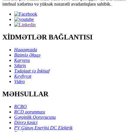
istehsal xətlərinə və yüksək nəzarətli avadanlıqlara sahibik.
XİDMƏTLƏR BAĞLANTISI
Haqqımızda
Bizimlə Əlaqə
Karyera
Sifariş
Tədqiqat və İnkişaf
Keyfiyyət
Video
MƏHSULLAR
RCBO
RCD qorunması
Gərginlik Qoruyucusu
Dövrə kəsici
PV Günəş Enerjisi DC Elektrik