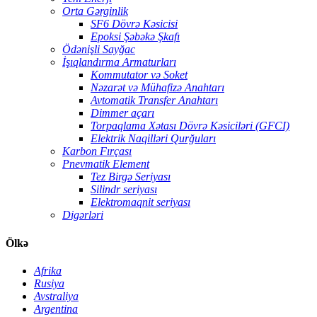
Orta Gərginlik
SF6 Dövrə Kəsicisi
Epoksi Şəbəkə Şkafı
Ödənişli Sayğac
İşıqlandırma Armaturları
Kommutator və Soket
Nəzarət və Mühafizə Anahtarı
Avtomatik Transfer Anahtarı
Dimmer açarı
Torpaqlama Xətası Dövrə Kəsiciləri (GFCI)
Elektrik Naqilləri Qurğuları
Karbon Fırçası
Pnevmatik Element
Tez Birgə Seriyası
Silindr seriyası
Elektromaqnit seriyası
Digərləri
Ölkə
Afrika
Rusiya
Avstraliya
Argentina