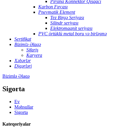
Pirsinq Konnektor Qısqacı
Karbon Fırçası
Pnevmatik Element
Tez Birgə Seriyası
Silindr seriyası
Elektromaqnit seriyası
PVC örtüklü metal boru və birləşmə
Sertifikat
Bizimlə Əlaqə
Sifariş
Karyera
Xəbərlər
Digərləri
Bizimlə Əlaqə
Sigorta
Ev
Məhsullar
Sigorta
Kateqoriyalar