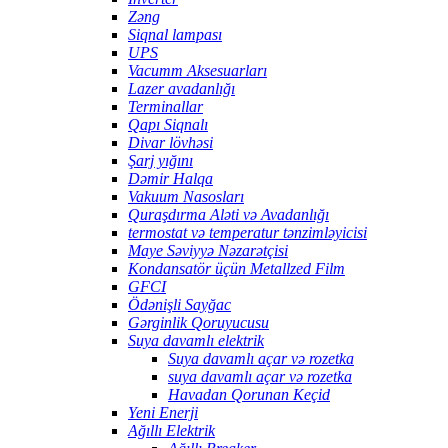
Zəng
Siqnal lampası
UPS
Vacumm Aksesuarları
Lazer avadanlığı
Terminallar
Qapı Siqnalı
Divar lövhəsi
Şarj yığını
Dəmir Halqa
Vakuum Nasosları
Quraşdırma Aləti və Avadanlığı
termostat və temperatur tənzimləyicisi
Maye Səviyyə Nəzarətçisi
Kondansatör üçün Metallzed Film
GFCI
Ödənişli Sayğac
Gərginlik Qoruyucusu
Suya davamlı elektrik
Suya davamlı açar və rozetka
suya davamlı açar və rozetka
Havadan Qorunan Keçid
Yeni Enerji
Ağıllı Elektrik