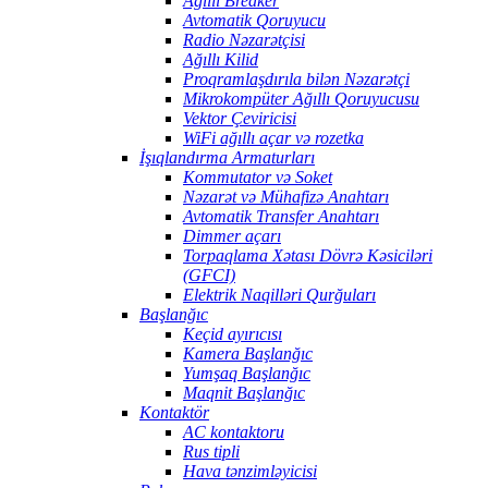
Ağıllı Breaker
Avtomatik Qoruyucu
Radio Nəzarətçisi
Ağıllı Kilid
Proqramlaşdırıla bilən Nəzarətçi
Mikrokompüter Ağıllı Qoruyucusu
Vektor Çeviricisi
WiFi ağıllı açar və rozetka
İşıqlandırma Armaturları
Kommutator və Soket
Nəzarət və Mühafizə Anahtarı
Avtomatik Transfer Anahtarı
Dimmer açarı
Torpaqlama Xətası Dövrə Kəsiciləri
(GFCI)
Elektrik Naqilləri Qurğuları
Başlanğıc
Keçid ayırıcısı
Kamera Başlanğıc
Yumşaq Başlanğıc
Maqnit Başlanğıc
Kontaktör
AC kontaktoru
Rus tipli
Hava tənzimləyicisi