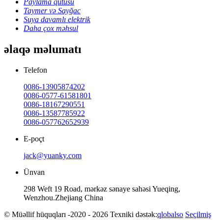
Paylama qutusu
Taymer və Sayğac
Suya davamlı elektrik
Daha çox məhsul
əlaqə məlumatı
Telefon
0086-13905874202
0086-0577-61581801
0086-18167290551
0086-13587785922
0086-057762652939
E-poçt
jack@yuanky.com
Ünvan
298 Weft 19 Road, mərkəz sənaye sahəsi Yueqing,
Wenzhou.Zhejiang China
© Müəllif hüquqları -2020 - 2026 Texniki dəstək:
qlobalso
Seçilmiş