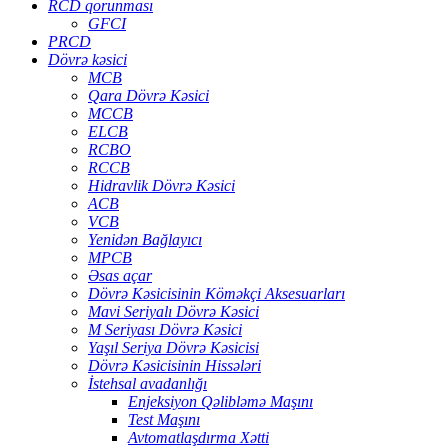
RCD qorunması
GFCI
PRCD
Dövrə kəsici
MCB
Qara Dövrə Kəsici
MCCB
ELCB
RCBO
RCCB
Hidravlik Dövrə Kəsici
ACB
VCB
Yenidən Bağlayıcı
MPCB
Əsas açar
Dövrə Kəsicisinin Köməkçi Aksesuarları
Mavi Seriyalı Dövrə Kəsici
M Seriyası Dövrə Kəsici
Yaşıl Seriya Dövrə Kəsicisi
Dövrə Kəsicisinin Hissələri
İstehsal avadanlığı
Enjeksiyon Qəlibləmə Maşını
Test Maşını
Avtomatlaşdırma Xətti