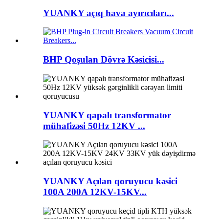
YUANKY açıq hava ayırıcıları...
BHP Qoşulan Dövrə Kəsicisi...
YUANKY qapalı transformator
mühafizəsi 50Hz 12KV ...
YUANKY Açılan qoruyucu kəsici
100A 200A 12KV-15KV...