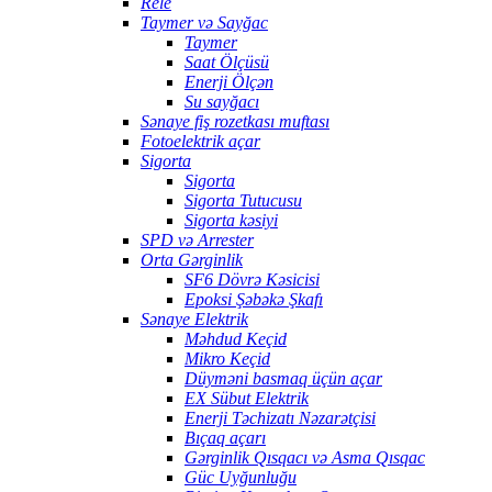
Rele
Taymer və Sayğac
Taymer
Saat Ölçüsü
Enerji Ölçən
Su sayğacı
Sənaye fiş rozetkası muftası
Fotoelektrik açar
Sigorta
Sigorta
Sigorta Tutucusu
Sigorta kəsiyi
SPD və Arrester
Orta Gərginlik
SF6 Dövrə Kəsicisi
Epoksi Şəbəkə Şkafı
Sənaye Elektrik
Məhdud Keçid
Mikro Keçid
Düyməni basmaq üçün açar
EX Sübut Elektrik
Enerji Təchizatı Nəzarətçisi
Bıçaq açarı
Gərginlik Qısqacı və Asma Qısqac
Güc Uyğunluğu