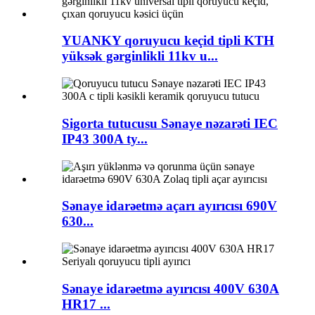
YUANKY qoruyucu keçid tipli KTH
yüksək gərginlikli 11kv u...
Sigorta tutucusu Sənaye nəzarəti IEC
IP43 300A ty...
Sənaye idarəetmə açarı ayırıcısı 690V
630...
Sənaye idarəetmə ayırıcısı 400V 630A
HR17 ...