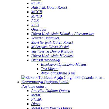
RCBO
Hidravlik Dövrə Kəsici
MCCB
MPCB
ACB
VCB
Əsas açar
Dövrə Kəsicisinin Köməkçi Aksesuarları
Yenidən Bağlayıcı
Mavi Seriyalı Dövrə Kəsici
M Seriyası Dövrə Kəsici
Yaşıl Seriya Dövrə Kəsicisi
Dövrə Kəsicisinin Hissələri
İstehsal avadanlığı
Enjeksiyon Qəlibləmə Maşını
Test Maşını
Avtomatlaşdırma Xətti
Paylama qutusu
Amerika Dağıtım Qutusu
Metal
Plastik
Əlavə
Metal Baza Plastik Qapaq