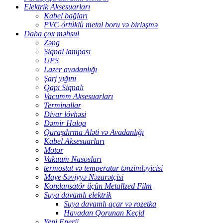
Elektrik Aksesuarları
Kabel bağları
PVC örtüklü metal boru və birləşmə
Daha çox məhsul
Zəng
Siqnal lampası
UPS
Lazer avadanlığı
Şarj yığını
Qapı Siqnalı
Vacumm Aksesuarları
Terminallar
Divar lövhəsi
Dəmir Halqa
Quraşdırma Aləti və Avadanlığı
Kabel Aksesuarları
Motor
Vakuum Nasosları
termostat və temperatur tənzimləyicisi
Maye Səviyyə Nəzarətçisi
Kondansatör üçün Metallzed Film
Suya davamlı elektrik
Suya davamlı açar və rozetka
Havadan Qorunan Keçid
Yeni Enerji