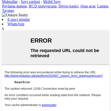
Məhsullar
-
Sayt xəritəsi
-
Mobil Sayt
Paylama qutusu
,
RCD qoruyucusu
,
Dövrə kəsici
,
Əsas açar
,
Lampa
,
Taymer
,
E-poçt göndər
WhatsApp
x