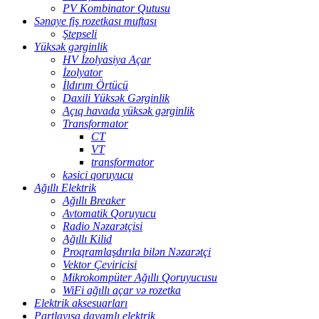
PV Kombinator Qutusu
Sənaye fiş rozetkası muftası
Ştepseli
Yüksək gərginlik
HV İzolyasiya Açar
İzolyator
İldırım Örtücü
Daxili Yüksək Gərginlik
Açıq havada yüksək gərginlik
Transformator
CT
VT
transformator
kəsici qoruyucu
Ağıllı Elektrik
Ağıllı Breaker
Avtomatik Qoruyucu
Radio Nəzarətçisi
Ağıllı Kilid
Proqramlaşdırıla bilən Nəzarətçi
Vektor Çeviricisi
Mikrokompüter Ağıllı Qoruyucusu
WiFi ağıllı açar və rozetka
Elektrik aksesuarları
Partlayışa davamlı elektrik