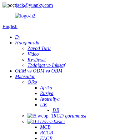
jack@yuanky.com
English
Ev
Haqqımızda
Zavod Turu
Video
Keyfiyyət
Tədqiqat və İnkişaf
OEM və ODM və OBM
Məhsullar
Ölkə
Afrika
Rusiya
Avstraliya
UK
DB
RCD qorunması
Dövrə kəsici
MCB
RCCB
ELCB