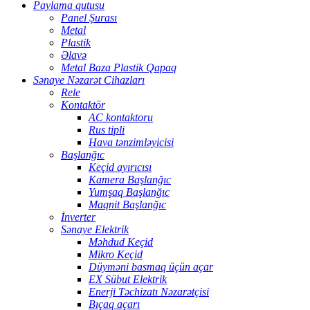
Paylama qutusu
Panel Şurası
Metal
Plastik
Əlavə
Metal Baza Plastik Qapaq
Sənaye Nəzarət Cihazları
Rele
Kontaktör
AC kontaktoru
Rus tipli
Hava tənzimləyicisi
Başlanğıc
Keçid ayırıcısı
Kamera Başlanğıc
Yumşaq Başlanğıc
Maqnit Başlanğıc
İnverter
Sənaye Elektrik
Məhdud Keçid
Mikro Keçid
Düyməni basmaq üçün açar
EX Sübut Elektrik
Enerji Təchizatı Nəzarətçisi
Bıçaq açarı