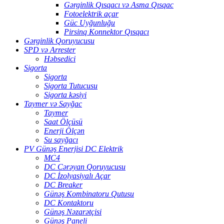
Gərginlik Qısqacı və Asma Qısqac
Fotoelektrik açar
Güc Uyğunluğu
Pirsinq Konnektor Qısqacı
Gərginlik Qoruyucusu
SPD və Arrester
Həbsedici
Sigorta
Sigorta
Sigorta Tutucusu
Sigorta kəsiyi
Taymer və Sayğac
Taymer
Saat Ölçüsü
Enerji Ölçən
Su sayğacı
PV Günəş Enerjisi DC Elektrik
MC4
DC Cərəyan Qoruyucusu
DC İzolyasiyalı Açar
DC Breaker
Günəş Kombinatoru Qutusu
DC Kontaktoru
Günəş Nəzarətçisi
Günəş Paneli