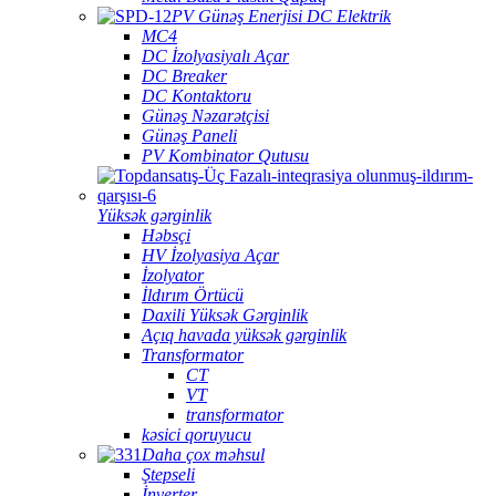
PV Günəş Enerjisi DC Elektrik
MC4
DC İzolyasiyalı Açar
DC Breaker
DC Kontaktoru
Günəş Nəzarətçisi
Günəş Paneli
PV Kombinator Qutusu
Yüksək gərginlik
Həbsçi
HV İzolyasiya Açar
İzolyator
İldırım Örtücü
Daxili Yüksək Gərginlik
Açıq havada yüksək gərginlik
Transformator
CT
VT
transformator
kəsici qoruyucu
Daha çox məhsul
Ştepseli
İnverter