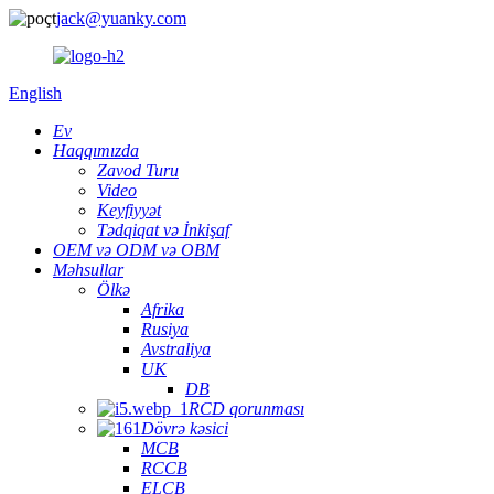
jack@yuanky.com
English
Ev
Haqqımızda
Zavod Turu
Video
Keyfiyyət
Tədqiqat və İnkişaf
OEM və ODM və OBM
Məhsullar
Ölkə
Afrika
Rusiya
Avstraliya
UK
DB
RCD qorunması
Dövrə kəsici
MCB
RCCB
ELCB