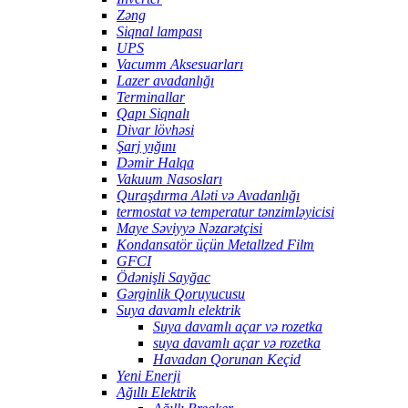
Zəng
Siqnal lampası
UPS
Vacumm Aksesuarları
Lazer avadanlığı
Terminallar
Qapı Siqnalı
Divar lövhəsi
Şarj yığını
Dəmir Halqa
Vakuum Nasosları
Quraşdırma Aləti və Avadanlığı
termostat və temperatur tənzimləyicisi
Maye Səviyyə Nəzarətçisi
Kondansatör üçün Metallzed Film
GFCI
Ödənişli Sayğac
Gərginlik Qoruyucusu
Suya davamlı elektrik
Suya davamlı açar və rozetka
suya davamlı açar və rozetka
Havadan Qorunan Keçid
Yeni Enerji
Ağıllı Elektrik