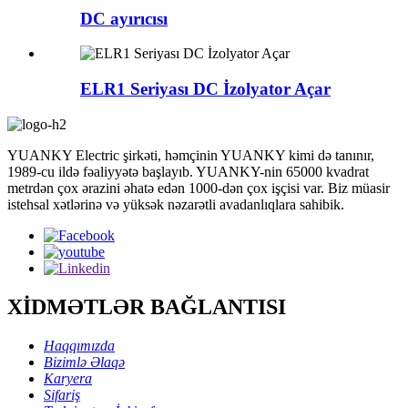
DC ayırıcısı
ELR1 Seriyası DC İzolyator Açar
YUANKY Electric şirkəti, həmçinin YUANKY kimi də tanınır,
1989-cu ildə fəaliyyətə başlayıb. YUANKY-nin 65000 kvadrat
metrdən çox ərazini əhatə edən 1000-dən çox işçisi var. Biz müasir
istehsal xətlərinə və yüksək nəzarətli avadanlıqlara sahibik.
XİDMƏTLƏR BAĞLANTISI
Haqqımızda
Bizimlə Əlaqə
Karyera
Sifariş