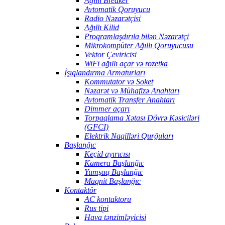
Ağıllı Breaker
Avtomatik Qoruyucu
Radio Nəzarətçisi
Ağıllı Kilid
Proqramlaşdırıla bilən Nəzarətçi
Mikrokompüter Ağıllı Qoruyucusu
Vektor Çeviricisi
WiFi ağıllı açar və rozetka
İşıqlandırma Armaturları
Kommutator və Soket
Nəzarət və Mühafizə Anahtarı
Avtomatik Transfer Anahtarı
Dimmer açarı
Torpaqlama Xətası Dövrə Kəsiciləri
(GFCI)
Elektrik Naqilləri Qurğuları
Başlanğıc
Keçid ayırıcısı
Kamera Başlanğıc
Yumşaq Başlanğıc
Maqnit Başlanğıc
Kontaktör
AC kontaktoru
Rus tipi
Hava tənzimləyicisi