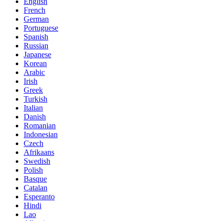
English
French
German
Portuguese
Spanish
Russian
Japanese
Korean
Arabic
Irish
Greek
Turkish
Italian
Danish
Romanian
Indonesian
Czech
Afrikaans
Swedish
Polish
Basque
Catalan
Esperanto
Hindi
Lao