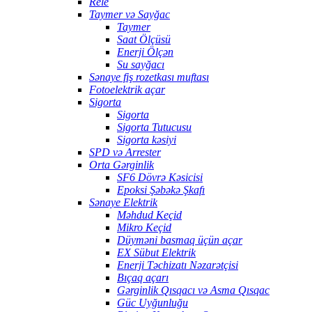
Rele
Taymer və Sayğac
Taymer
Saat Ölçüsü
Enerji Ölçən
Su sayğacı
Sənaye fiş rozetkası muftası
Fotoelektrik açar
Sigorta
Sigorta
Sigorta Tutucusu
Sigorta kəsiyi
SPD və Arrester
Orta Gərginlik
SF6 Dövrə Kəsicisi
Epoksi Şəbəkə Şkafı
Sənaye Elektrik
Məhdud Keçid
Mikro Keçid
Düyməni basmaq üçün açar
EX Sübut Elektrik
Enerji Təchizatı Nəzarətçisi
Bıçaq açarı
Gərginlik Qısqacı və Asma Qısqac
Güc Uyğunluğu