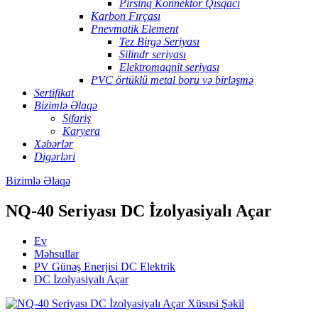
Pirsinq Konnektor Qısqacı
Karbon Fırçası
Pnevmatik Element
Tez Birgə Seriyası
Silindr seriyası
Elektromaqnit seriyası
PVC örtüklü metal boru və birləşmə
Sertifikat
Bizimlə Əlaqə
Sifariş
Karyera
Xəbərlər
Digərləri
Bizimlə Əlaqə
NQ-40 Seriyası DC İzolyasiyalı Açar
Ev
Məhsullar
PV Günəş Enerjisi DC Elektrik
DC İzolyasiyalı Açar