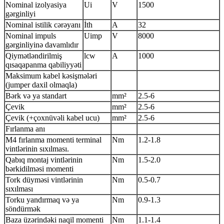
Nominal izolyasiya
Ui
V
1500
gərginliyi
Nominal istilik cərəyanı
İth
A
32
Nominal impuls
Uimp
V
8000
gərginliyinə davamlıdır
Qiymətləndirilmiş
lcw
A
1000
qısaqapanma qabiliyyəti
Maksimum kabel kəsişmələri
(jumper daxil olmaqla)
Bərk və ya standart
mm²
2.5-6
Çevik
mm²
2.5-6
Çevik (+çoxnüvəli kabel ucu)
mm²
2.5-6
Fırlanma anı
M4 fırlanma momenti terminal
Nm
1.2-1.8
vintlərinin sıxılması.
Qabıq montaj vintlərinin
Nm
1.5-2.0
bərkidilməsi momenti
Tork düyməsi vintlərinin
Nm
0.5-0.7
sıxılması
Torku yandırmaq və ya
Nm
0.9-1.3
söndürmək
Baza üzərindəki naqil momenti
Nm
1.1-1.4