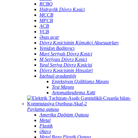
RCBO
Hidravlik Dövrə Kəsici
MCCB
MPCB
ACB
VCB
Əsas açar
Dövrə Kəsicisinin Köməkçi Aksesuarları
Yenidən Bağlayıcı
Mavi Seriyalı Dövrə Kəsici
M Seriyası Dövrə Kəsici
Yaşıl Seriya Dövrə Kəsicisi
Dövrə Kəsicisinin Hissələri
İstehsal avadanlığı
Enjeksiyon Qəlibləmə Maşını
Test Maşını
Avtomatlaşdırma Xətti
Paylama qutusu
Amerika Dağıtım Qutusu
Metal
Plastik
Əlavə
Metal Baza Plastik Qapaq