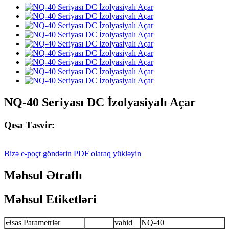
NQ-40 Seriyası DC İzolyasiyalı Açar
Qısa Təsvir:
Bizə e-poçt göndərin
PDF olaraq yükləyin
Məhsul Ətraflı
Məhsul Etiketləri
Əsas Parametrlər
vahid
NQ-40