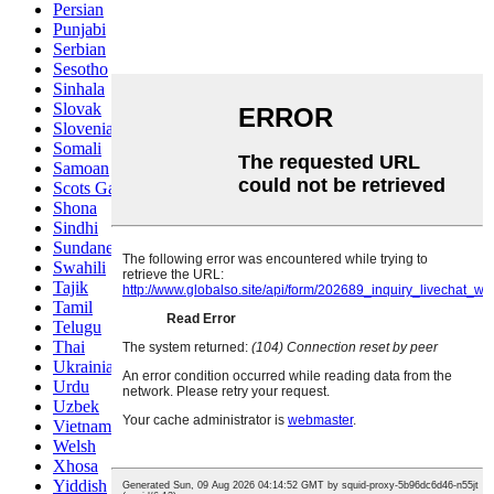
Persian
Punjabi
Serbian
Sesotho
Sinhala
Slovak
Slovenian
Somali
Samoan
Scots Gaelic
Shona
Sindhi
Sundanese
Swahili
Tajik
Tamil
Telugu
Thai
Ukrainian
Urdu
Uzbek
Vietnamese
Welsh
Xhosa
Yiddish