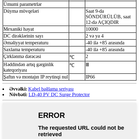
Ümumi parametrlər
Düymə mövqeləri
Saat 9-da
SÖNDÜRÜLÜB, saat
12-də AÇIQDIR
Mexaniki həyat
10000
DC dirəklərinin sayı
2 və ya 4
Əməliyyat temperaturu
-40 ilə +85 arasında
Saxlama temperaturu
-40 ilə +85 arasında
Çirklənmə dərəcəsi
2
℃
Həddindən artıq gərginlik
Ⅲ
℃
kateqoriyası
Şaftın və montajın IP reytinqi nul
IP66
Əvvəlki:
Kabel bağlama seriyası
Növbəti:
LD-40 PV DC Surge Protector