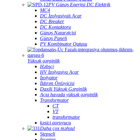
PV Günəş Enerjisi DC Elektrik
MC4
DC İzolyasiyalı Açar
DC Breaker
DC Kontaktoru
Günəş Nəzarətçisi
Günəş Paneli
PV Kombinator Qutusu
Yüksək gərginlik
Həbsçi
HV İzolyasiya Açar
İzolyator
İldırım Önləyicisi
Daxili Yüksək Gərginlik
Açıq havada yüksək gərginlik
Transformator
CT
VT
transformator
kəsici qoruyucu
Daha çox məhsul
Ştepseli
İnverter