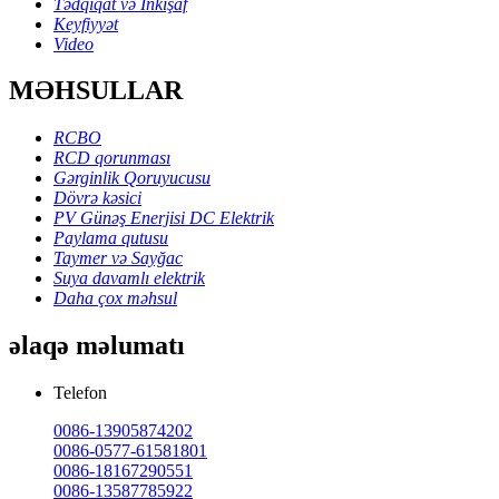
Tədqiqat və İnkişaf
Keyfiyyət
Video
MƏHSULLAR
RCBO
RCD qorunması
Gərginlik Qoruyucusu
Dövrə kəsici
PV Günəş Enerjisi DC Elektrik
Paylama qutusu
Taymer və Sayğac
Suya davamlı elektrik
Daha çox məhsul
əlaqə məlumatı
Telefon
0086-13905874202
0086-0577-61581801
0086-18167290551
0086-13587785922