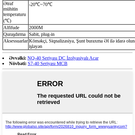
Ətraf
-20℃~70℃
mühitin
temperaturu
(℃)
Alfifude
2000M
Quraşdırma
Sabit, plug-in
Aksessuarlar
Köməkçi, Siqnalizasiya, Şunt buraxma Əl ilə idarə oluna
işləyən
Əvvəlki:
NQ-40 Seriyası DC İzolyasiyalı Açar
Növbəti:
S7-40 Seriyası MCB