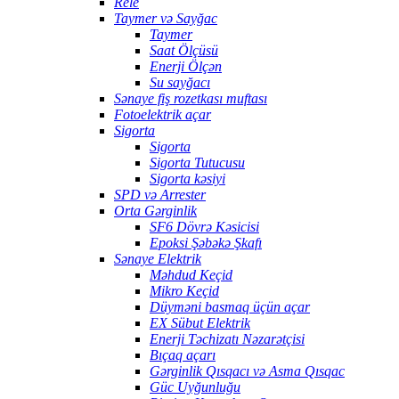
Rele
Taymer və Sayğac
Taymer
Saat Ölçüsü
Enerji Ölçən
Su sayğacı
Sənaye fiş rozetkası muftası
Fotoelektrik açar
Sigorta
Sigorta
Sigorta Tutucusu
Sigorta kəsiyi
SPD və Arrester
Orta Gərginlik
SF6 Dövrə Kəsicisi
Epoksi Şəbəkə Şkafı
Sənaye Elektrik
Məhdud Keçid
Mikro Keçid
Düyməni basmaq üçün açar
EX Sübut Elektrik
Enerji Təchizatı Nəzarətçisi
Bıçaq açarı
Gərginlik Qısqacı və Asma Qısqac
Güc Uyğunluğu