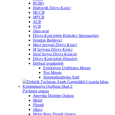
RCBO
Hidravlik Dövrə Kəsici
MCCB
MPCB
ACB
VCB
Əsas açar
Dövrə Kəsicisinin Köməkçi Aksesuarları
Yenidən Bağlayıcı
Mavi Seriyalı Dövrə Kəsici
M Seriyası Dövrə Kəsici
Yaşıl Seriya Dövrə Kəsicisi
Dövrə Kəsicisinin Hissələri
İstehsal avadanlığı
Enjeksiyon Qəlibləmə Maşını
Test Maşını
Avtomatlaşdırma Xətti
Paylama qutusu
Amerika Dağıtım Qutusu
Metal
Plastik
Əlavə
Metal Baza Plastik Qapaq