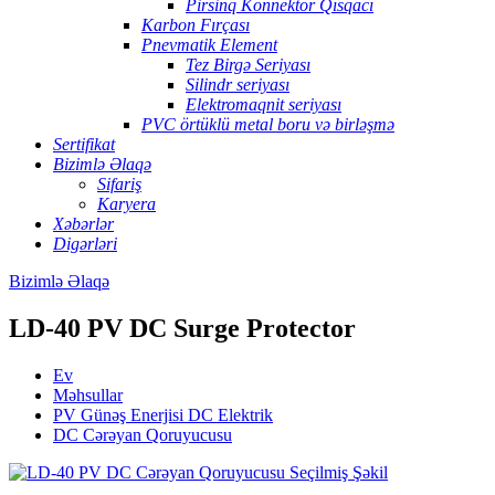
Pirsinq Konnektor Qısqacı
Karbon Fırçası
Pnevmatik Element
Tez Birgə Seriyası
Silindr seriyası
Elektromaqnit seriyası
PVC örtüklü metal boru və birləşmə
Sertifikat
Bizimlə Əlaqə
Sifariş
Karyera
Xəbərlər
Digərləri
Bizimlə Əlaqə
LD-40 PV DC Surge Protector
Ev
Məhsullar
PV Günəş Enerjisi DC Elektrik
DC Cərəyan Qoruyucusu