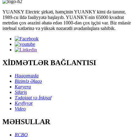
YUANKY Electric şirkəti, həmçinin YUANKY kimi də tanınır,
1989-cu ildə fəaliyyətə başlayıb. YUANKY-nin 65000 kvadrat
metrdən çox ərazini əhatə edən 1000-dən çox işçisi var. Biz müasir
istehsal xətlərinə və yüksək nəzarətli avadanlıqlara sahibik.
XİDMƏTLƏR BAĞLANTISI
Haqqımızda
Bizimlə Əlaqə
Karyera
Sifariş
Tədqiqat və İnkişaf
Keyfiyyət
Video
MƏHSULLAR
RCBO