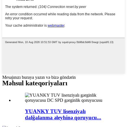
Mesajınızı buraya yazın və bizə göndərin
Məhsul kateqoriyaları
YUANKY TUV lisenziyalı
dalğalanma əleyhinə qoruyucu...