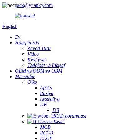
jack@yuanky.com
English
Ev
Haqqımızda
Zavod Turu
Video
Keyfiyyət
Tədqiqat və İnkişaf
OEM və ODM və OBM
Məhsullar
Ölkə
Afrika
Rusiya
Avstraliya
UK
DB
RCD qorunması
Dövrə kəsici
MCB
RCCB
ELCB