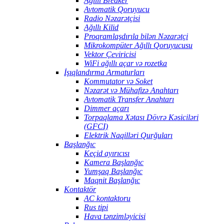
Ağıllı Breaker
Avtomatik Qoruyucu
Radio Nəzarətçisi
Ağıllı Kilid
Proqramlaşdırıla bilən Nəzarətçi
Mikrokompüter Ağıllı Qoruyucusu
Vektor Çeviricisi
WiFi ağıllı açar və rozetka
İşıqlandırma Armaturları
Kommutator və Soket
Nəzarət və Mühafizə Anahtarı
Avtomatik Transfer Anahtarı
Dimmer açarı
Torpaqlama Xətası Dövrə Kəsiciləri
(GFCI)
Elektrik Naqilləri Qurğuları
Başlanğıc
Keçid ayırıcısı
Kamera Başlanğıc
Yumşaq Başlanğıc
Maqnit Başlanğıc
Kontaktör
AC kontaktoru
Rus tipi
Hava tənzimləyicisi