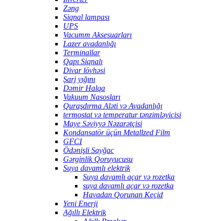
Zəng
Siqnal lampası
UPS
Vacumm Aksesuarları
Lazer avadanlığı
Terminallar
Qapı Siqnalı
Divar lövhəsi
Şarj yığını
Dəmir Halqa
Vakuum Nasosları
Quraşdırma Aləti və Avadanlığı
termostat və temperatur tənzimləyicisi
Maye Səviyyə Nəzarətçisi
Kondansatör üçün Metallzed Film
GFCI
Ödənişli Sayğac
Gərginlik Qoruyucusu
Suya davamlı elektrik
Suya davamlı açar və rozetka
suya davamlı açar və rozetka
Havadan Qorunan Keçid
Yeni Enerji
Ağıllı Elektrik