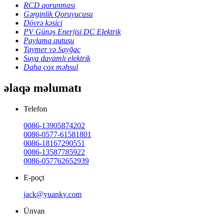
RCD qorunması
Gərginlik Qoruyucusu
Dövrə kəsici
PV Günəş Enerjisi DC Elektrik
Paylama qutusu
Taymer və Sayğac
Suya davamlı elektrik
Daha çox məhsul
əlaqə məlumatı
Telefon
0086-13905874202
0086-0577-61581801
0086-18167290551
0086-13587785922
0086-057762652939
E-poçt
jack@yuanky.com
Ünvan