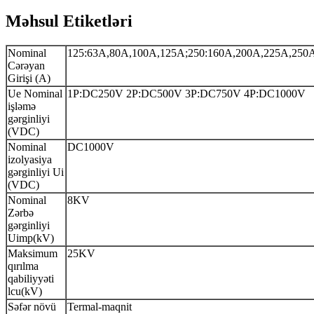
Məhsul Etiketləri
Nominal
125:63A,80A,100A,125A;250:160A,200A,225A,250
Cərəyan
Girişi (A)
Ue Nominal
1P:DC250V 2P:DC500V 3P:DC750V 4P:DC1000V
işləmə
gərginliyi
(VDC)
Nominal
DC1000V
izolyasiya
gərginliyi Ui
(VDC)
Nominal
8KV
Zərbə
gərginliyi
Uimp(kV)
Maksimum
25KV
qırılma
qabiliyyəti
lcu(kV)
Səfər növü
Termal-maqnit