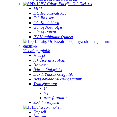
PV Günəş Enerjisi DC Elektrik
MC4
DC İzolyasiyalı Açar
DC Breaker
DC Kontaktoru
Günəş Nəzarətçisi
Günəş Paneli
PV Kombinator Qutusu
Yüksək gərginlik
Həbsçi
HV İzolyasiya Açar
İzolyator
İldırım Önləyicisi
Daxili Yüksək Gərginlik
Açıq havada yüksək gərginlik
Transformator
CT
VT
transformator
kəsici qoruyucu
Daha çox məhsul
Ştepseli
İnverter