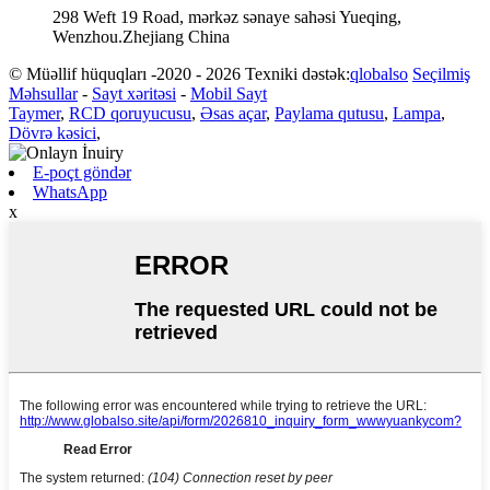
298 Weft 19 Road, mərkəz sənaye sahəsi Yueqing,
Wenzhou.Zhejiang China
© Müəllif hüquqları -2020 - 2026 Texniki dəstək:
qlobalso
Seçilmiş
Məhsullar
-
Sayt xəritəsi
-
Mobil Sayt
Taymer
,
RCD qoruyucusu
,
Əsas açar
,
Paylama qutusu
,
Lampa
,
Dövrə kəsici
,
E-poçt göndər
WhatsApp
x