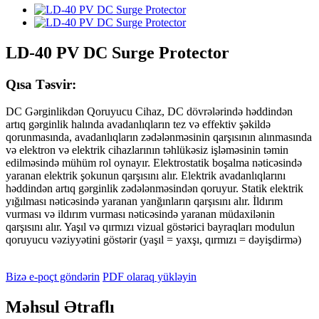
LD-40 PV DC Surge Protector
Qısa Təsvir:
DC Gərginlikdən Qoruyucu Cihaz, DC dövrələrində həddindən
artıq gərginlik halında avadanlıqların tez və effektiv şəkildə
qorunmasında, avadanlıqların zədələnməsinin qarşısının alınmasında
və elektron və elektrik cihazlarının təhlükəsiz işləməsinin təmin
edilməsində mühüm rol oynayır. Elektrostatik boşalma nəticəsində
yaranan elektrik şokunun qarşısını alır. Elektrik avadanlıqlarını
həddindən artıq gərginlik zədələnməsindən qoruyur. Statik elektrik
yığılması nəticəsində yaranan yanğınların qarşısını alır. İldırım
vurması və ildırım vurması nəticəsində yaranan müdaxilənin
qarşısını alır. Yaşıl və qırmızı vizual göstərici bayraqları modulun
qoruyucu vəziyyətini göstərir (yaşıl = yaxşı, qırmızı = dəyişdirmə)
Bizə e-poçt göndərin
PDF olaraq yükləyin
Məhsul Ətraflı