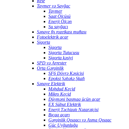
Rele
Taymer və Sayğac
Taymer
Saat Ölçüsü
Enerji Ölçən
Su sayğacı
Sənaye fiş rozetkası muftası
Fotoelektrik açar
Sigorta
Sigorta
Sigorta Tutucusu
Sigorta kəsiyi
SPD və Arrester
Orta Gərginlik
SF6 Dövrə Kəsicisi
Epoksi Şəbəkə Şkafı
Sənaye Elektrik
Məhdud Keçid
Mikro Keçid
Düyməni basmaq üçün açar
EX Sübut Elektrik
Enerji Təchizatı Nəzarətçisi
Bıçaq açarı
Gərginlik Qısqacı və Asma Qısqac
Güc Uyğunluğu