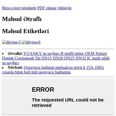
Bizə e-poçt göndərin
PDF olaraq yükləyin
Məhsul Ətraflı
Məhsul Etiketləri
Əvvəlki:
YUANKY su sayğacı B sinifli pirinç OEM Xüsusi
Dəstək Çoxmənşəli Tip DN15 DN20 DN25 DN32 IC kartlı ağıllı
su sayğacı
Növbəti:
Qoruyucu bağlantı istehsalçısı növü k 15A-100A
çıxarıla bilən bolt tipli qoruyucu bağlantısı