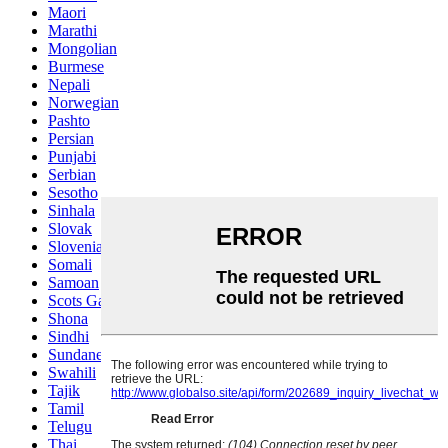
Maori
Marathi
Mongolian
Burmese
Nepali
Norwegian
Pashto
Persian
Punjabi
Serbian
Sesotho
Sinhala
Slovak
Slovenian
Somali
Samoan
Scots Gaelic
Shona
Sindhi
Sundanese
Swahili
Tajik
Tamil
Telugu
Thai