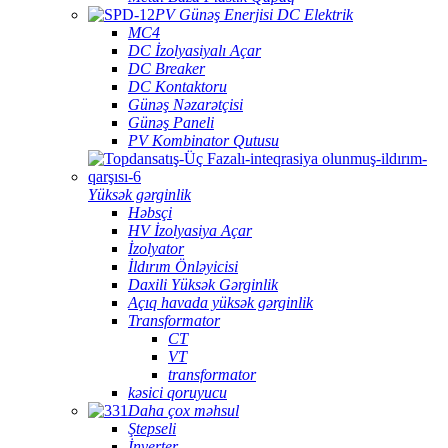
PV Günəş Enerjisi DC Elektrik
MC4
DC İzolyasiyalı Açar
DC Breaker
DC Kontaktoru
Günəş Nəzarətçisi
Günəş Paneli
PV Kombinator Qutusu
Yüksək gərginlik
Həbsçi
HV İzolyasiya Açar
İzolyator
İldırım Önləyicisi
Daxili Yüksək Gərginlik
Açıq havada yüksək gərginlik
Transformator
CT
VT
transformator
kəsici qoruyucu
Daha çox məhsul
Ştepseli
İnverter