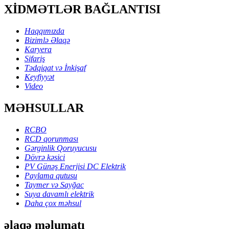
XİDMƏTLƏR BAĞLANTISI
Haqqımızda
Bizimlə Əlaqə
Karyera
Sifariş
Tədqiqat və İnkişaf
Keyfiyyət
Video
MƏHSULLAR
RCBO
RCD qorunması
Gərginlik Qoruyucusu
Dövrə kəsici
PV Günəş Enerjisi DC Elektrik
Paylama qutusu
Taymer və Sayğac
Suya davamlı elektrik
Daha çox məhsul
əlaqə məlumatı