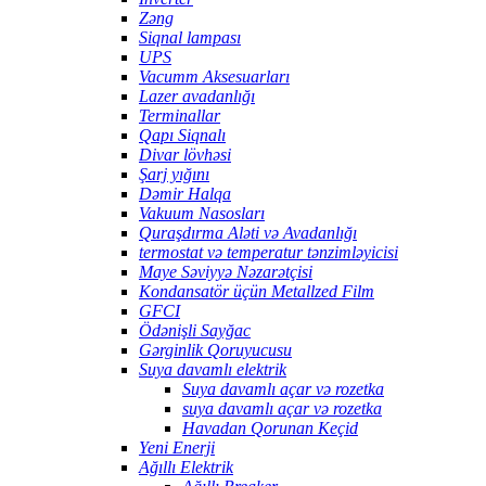
Zəng
Siqnal lampası
UPS
Vacumm Aksesuarları
Lazer avadanlığı
Terminallar
Qapı Siqnalı
Divar lövhəsi
Şarj yığını
Dəmir Halqa
Vakuum Nasosları
Quraşdırma Aləti və Avadanlığı
termostat və temperatur tənzimləyicisi
Maye Səviyyə Nəzarətçisi
Kondansatör üçün Metallzed Film
GFCI
Ödənişli Sayğac
Gərginlik Qoruyucusu
Suya davamlı elektrik
Suya davamlı açar və rozetka
suya davamlı açar və rozetka
Havadan Qorunan Keçid
Yeni Enerji
Ağıllı Elektrik