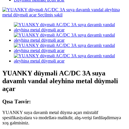
YUANKY düyməli AC/DC 3A suya
davamlı vandal əleyhinə metal düyməli
açar
Qısa Təsvir:
YUANKY suya davamlı metal düymə açarı müxtəlif
spesifikasiyalara və modellərə malikdir, alış-verişi fərdiləşdirməyə
xoş gəlmisiniz.