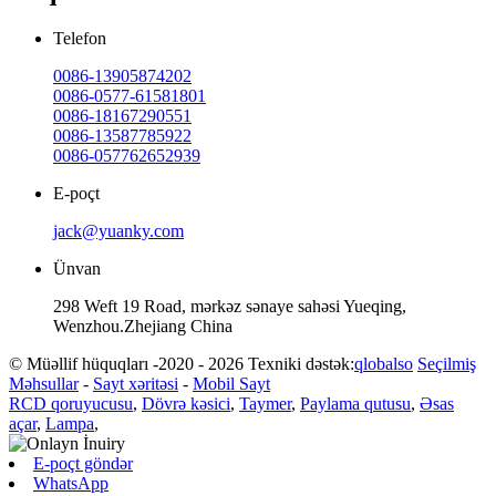
Telefon
0086-13905874202
0086-0577-61581801
0086-18167290551
0086-13587785922
0086-057762652939
E-poçt
jack@yuanky.com
Ünvan
298 Weft 19 Road, mərkəz sənaye sahəsi Yueqing,
Wenzhou.Zhejiang China
© Müəllif hüquqları -2020 - 2026 Texniki dəstək:
qlobalso
Seçilmiş
Məhsullar
-
Sayt xəritəsi
-
Mobil Sayt
RCD qoruyucusu
,
Dövrə kəsici
,
Taymer
,
Paylama qutusu
,
Əsas
açar
,
Lampa
,
E-poçt göndər
WhatsApp