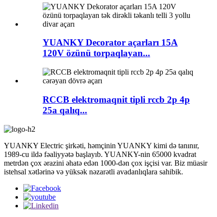
YUANKY Decorator açarları 15A
120V özünü torpaqlayan...
RCCB elektromaqnit tipli rccb 2p 4p
25a qalıq...
YUANKY Electric şirkəti, həmçinin YUANKY kimi də tanınır,
1989-cu ildə fəaliyyətə başlayıb. YUANKY-nin 65000 kvadrat
metrdən çox ərazini əhatə edən 1000-dən çox işçisi var. Biz müasir
istehsal xətlərinə və yüksək nəzarətli avadanlıqlara sahibik.