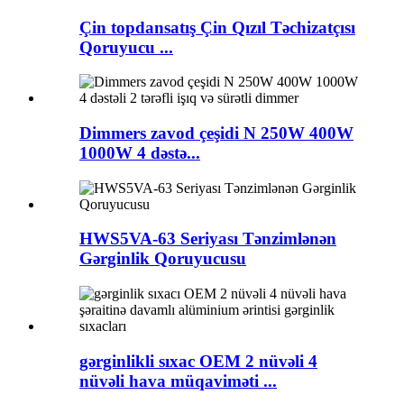
Çin topdansatış Çin Qızıl Təchizatçısı
Qoruyucu ...
Dimmers zavod çeşidi N 250W 400W
1000W 4 dəstə...
HWS5VA-63 Seriyası Tənzimlənən
Gərginlik Qoruyucusu
gərginlikli sıxac OEM 2 nüvəli 4
nüvəli hava müqaviməti ...