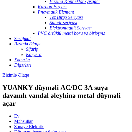
Pirsinq Konnektor Qısqacı
Karbon Fırçası
Pnevmatik Element
Tez Birgə Seriyası
Silindr seriyası
Elektromaqnit Seriyası
PVC örtüklü metal boru və birləşmə
Sertifikat
Bizimlə Əlaqə
Sifariş
Karyera
Xəbərlər
Digərləri
Bizimlə Əlaqə
YUANKY düyməli AC/DC 3A suya
davamlı vandal əleyhinə metal düyməli
açar
Ev
Məhsullar
Sənaye Elektrik
Düyməni basmaq üçün açar