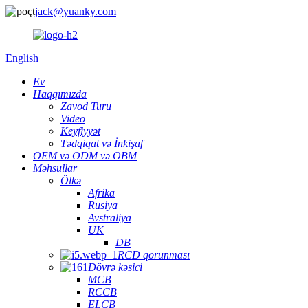
jack@yuanky.com
English
Ev
Haqqımızda
Zavod Turu
Video
Keyfiyyət
Tədqiqat və İnkişaf
OEM və ODM və OBM
Məhsullar
Ölkə
Afrika
Rusiya
Avstraliya
UK
DB
RCD qorunması
Dövrə kəsici
MCB
RCCB
ELCB