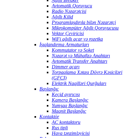
Ağıllı Breaker
Avtomatik Qoruyucu
Radio Nəzarətçisi
Ağıllı Kilid
Proqramlaşdırıla bilən Nəzarətçi
Mikrokompüter Ağıllı Qoruyucusu
Vektor Çeviricisi
WiFi ağıllı açar və rozetka
İşıqlandırma Armaturları
Kommutator və Soket
Nəzarət və Mühafizə Anahtarı
Avtomatik Transfer Anahtarı
Dimmer açarı
Torpaqlama Xətası Dövrə Kəsiciləri
(GFCI)
Elektrik Naqilləri Qurğuları
Başlanğıc
Keçid ayırıcısı
Kamera Başlanğıc
Yumşaq Başlanğıc
Maqnit Başlanğıc
Kontaktör
AC kontaktoru
Rus tipli
Hava tənzimləyicisi