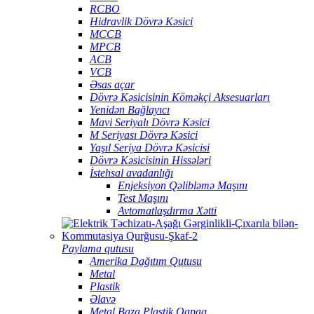
RCBO
Hidravlik Dövrə Kəsici
MCCB
MPCB
ACB
VCB
Əsas açar
Dövrə Kəsicisinin Köməkçi Aksesuarları
Yenidən Bağlayıcı
Mavi Seriyalı Dövrə Kəsici
M Seriyası Dövrə Kəsici
Yaşıl Seriya Dövrə Kəsicisi
Dövrə Kəsicisinin Hissələri
İstehsal avadanlığı
Enjeksiyon Qəlibləmə Maşını
Test Maşını
Avtomatlaşdırma Xətti
Paylama qutusu
Amerika Dağıtım Qutusu
Metal
Plastik
Əlavə
Metal Baza Plastik Qapaq