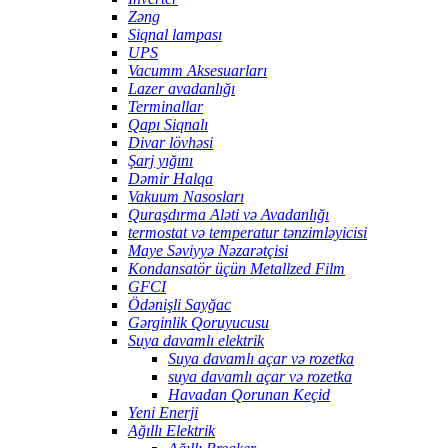
Zəng
Siqnal lampası
UPS
Vacumm Aksesuarları
Lazer avadanlığı
Terminallar
Qapı Siqnalı
Divar lövhəsi
Şarj yığını
Dəmir Halqa
Vakuum Nasosları
Quraşdırma Aləti və Avadanlığı
termostat və temperatur tənzimləyicisi
Maye Səviyyə Nəzarətçisi
Kondansatör üçün Metallzed Film
GFCI
Ödənişli Sayğac
Gərginlik Qoruyucusu
Suya davamlı elektrik
Suya davamlı açar və rozetka
suya davamlı açar və rozetka
Havadan Qorunan Keçid
Yeni Enerji
Ağıllı Elektrik