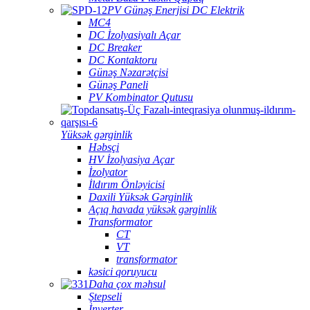
PV Günəş Enerjisi DC Elektrik
MC4
DC İzolyasiyalı Açar
DC Breaker
DC Kontaktoru
Günəş Nəzarətçisi
Günəş Paneli
PV Kombinator Qutusu
Yüksək gərginlik
Həbsçi
HV İzolyasiya Açar
İzolyator
İldırım Önləyicisi
Daxili Yüksək Gərginlik
Açıq havada yüksək gərginlik
Transformator
CT
VT
transformator
kəsici qoruyucu
Daha çox məhsul
Ştepseli
İnverter