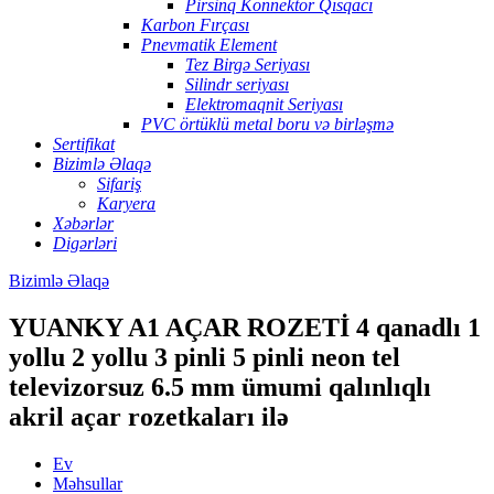
Pirsinq Konnektor Qısqacı
Karbon Fırçası
Pnevmatik Element
Tez Birgə Seriyası
Silindr seriyası
Elektromaqnit Seriyası
PVC örtüklü metal boru və birləşmə
Sertifikat
Bizimlə Əlaqə
Sifariş
Karyera
Xəbərlər
Digərləri
Bizimlə Əlaqə
YUANKY A1 AÇAR ROZETİ 4 qanadlı 1
yollu 2 yollu 3 pinli 5 pinli neon tel
televizorsuz 6.5 mm ümumi qalınlıqlı
akril açar rozetkaları ilə
Ev
Məhsullar