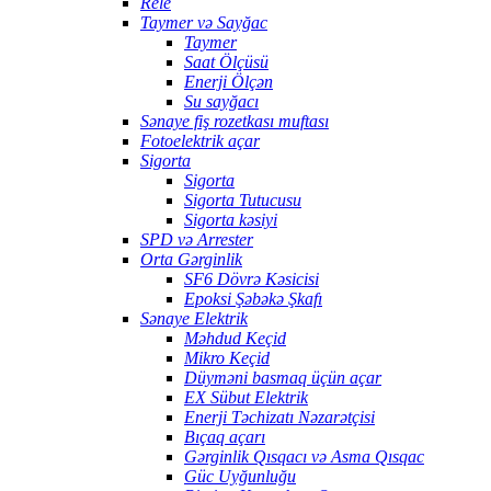
Rele
Taymer və Sayğac
Taymer
Saat Ölçüsü
Enerji Ölçən
Su sayğacı
Sənaye fiş rozetkası muftası
Fotoelektrik açar
Sigorta
Sigorta
Sigorta Tutucusu
Sigorta kəsiyi
SPD və Arrester
Orta Gərginlik
SF6 Dövrə Kəsicisi
Epoksi Şəbəkə Şkafı
Sənaye Elektrik
Məhdud Keçid
Mikro Keçid
Düyməni basmaq üçün açar
EX Sübut Elektrik
Enerji Təchizatı Nəzarətçisi
Bıçaq açarı
Gərginlik Qısqacı və Asma Qısqac
Güc Uyğunluğu