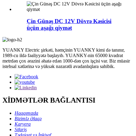
Çin Günəş DC 12V Dövrə Kəsicisi
üçün aşağı qiymət
YUANKY Electric şirkəti, həmçinin YUANKY kimi də tanınır,
1989-cu ildə fəaliyyətə başlayıb. YUANKY-nin 65000 kvadrat
metrdən çox ərazini əhatə edən 1000-dən çox işçisi var. Biz müasir
istehsal xətlərinə və yüksək nəzarətli avadanlıqlara sahibik.
XİDMƏTLƏR BAĞLANTISI
Haqqımızda
Bizimlə Əlaqə
Karyera
Sifariş
Tədqiqat və İnkişaf