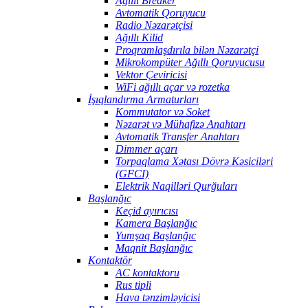
Ağıllı Breaker
Avtomatik Qoruyucu
Radio Nəzarətçisi
Ağıllı Kilid
Proqramlaşdırıla bilən Nəzarətçi
Mikrokompüter Ağıllı Qoruyucusu
Vektor Çeviricisi
WiFi ağıllı açar və rozetka
İşıqlandırma Armaturları
Kommutator və Soket
Nəzarət və Mühafizə Anahtarı
Avtomatik Transfer Anahtarı
Dimmer açarı
Torpaqlama Xətası Dövrə Kəsiciləri
(GFCI)
Elektrik Naqilləri Qurğuları
Başlanğıc
Keçid ayırıcısı
Kamera Başlanğıc
Yumşaq Başlanğıc
Maqnit Başlanğıc
Kontaktör
AC kontaktoru
Rus tipli
Hava tənzimləyicisi