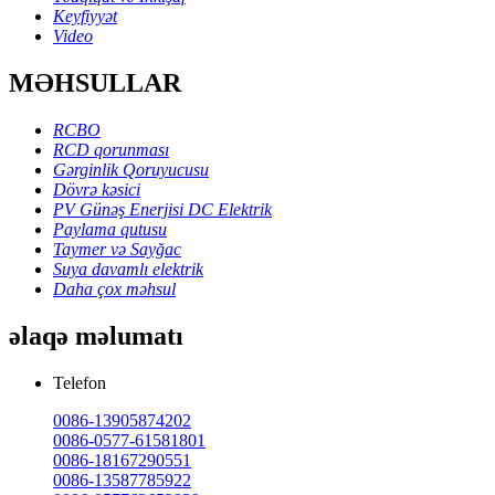
Keyfiyyət
Video
MƏHSULLAR
RCBO
RCD qorunması
Gərginlik Qoruyucusu
Dövrə kəsici
PV Günəş Enerjisi DC Elektrik
Paylama qutusu
Taymer və Sayğac
Suya davamlı elektrik
Daha çox məhsul
əlaqə məlumatı
Telefon
0086-13905874202
0086-0577-61581801
0086-18167290551
0086-13587785922