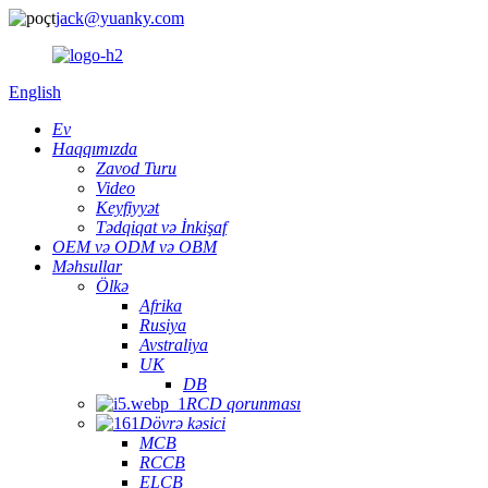
jack@yuanky.com
English
Ev
Haqqımızda
Zavod Turu
Video
Keyfiyyət
Tədqiqat və İnkişaf
OEM və ODM və OBM
Məhsullar
Ölkə
Afrika
Rusiya
Avstraliya
UK
DB
RCD qorunması
Dövrə kəsici
MCB
RCCB
ELCB