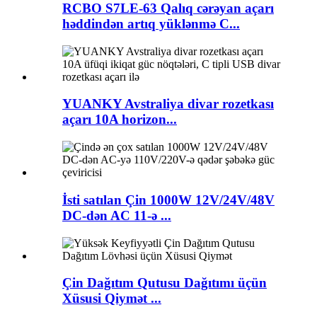
RCBO S7LE-63 Qalıq cərəyan açarı
həddindən artıq yüklənmə C...
YUANKY Avstraliya divar rozetkası
açarı 10A horizon...
İsti satılan Çin 1000W 12V/24V/48V
DC-dən AC 11-ə ...
Çin Dağıtım Qutusu Dağıtımı üçün
Xüsusi Qiymət ...