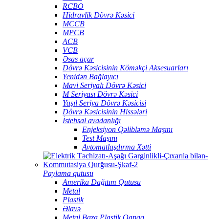
RCBO
Hidravlik Dövrə Kəsici
MCCB
MPCB
ACB
VCB
Əsas açar
Dövrə Kəsicisinin Köməkçi Aksesuarları
Yenidən Bağlayıcı
Mavi Seriyalı Dövrə Kəsici
M Seriyası Dövrə Kəsici
Yaşıl Seriya Dövrə Kəsicisi
Dövrə Kəsicisinin Hissələri
İstehsal avadanlığı
Enjeksiyon Qəlibləmə Maşını
Test Maşını
Avtomatlaşdırma Xətti
Paylama qutusu
Amerika Dağıtım Qutusu
Metal
Plastik
Əlavə
Metal Baza Plastik Qapaq