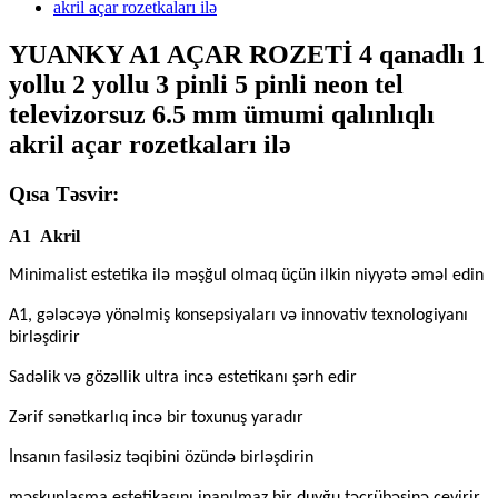
YUANKY A1 AÇAR ROZETİ 4 qanadlı 1
yollu 2 yollu 3 pinli 5 pinli neon tel
televizorsuz 6.5 mm ümumi qalınlıqlı
akril açar rozetkaları ilə
Qısa Təsvir:
A1
Akril
Minimalist estetika ilə məşğul olmaq üçün ilkin niyyətə əməl edin
A1, gələcəyə yönəlmiş konsepsiyaları və innovativ texnologiyanı
birləşdirir
Sadəlik və gözəllik ultra incə estetikanı şərh edir
Zərif sənətkarlıq incə bir toxunuş yaradır
İnsanın fasiləsiz təqibini özündə birləşdirin