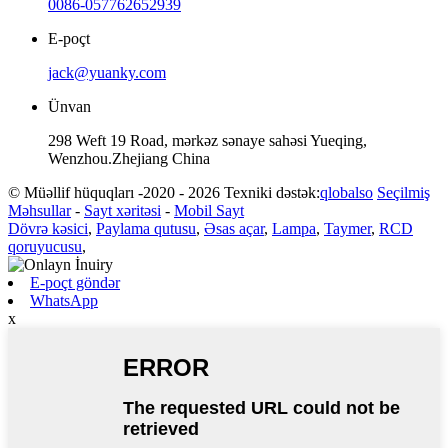
0086-057762652939
E-poçt
jack@yuanky.com
Ünvan
298 Weft 19 Road, mərkəz sənaye sahəsi Yueqing,
Wenzhou.Zhejiang China
© Müəllif hüquqları -2020 - 2026 Texniki dəstək:
qlobalso
Seçilmiş
Məhsullar
-
Sayt xəritəsi
-
Mobil Sayt
Dövrə kəsici
,
Paylama qutusu
,
Əsas açar
,
Lampa
,
Taymer
,
RCD
qoruyucusu
,
E-poçt göndər
WhatsApp
x