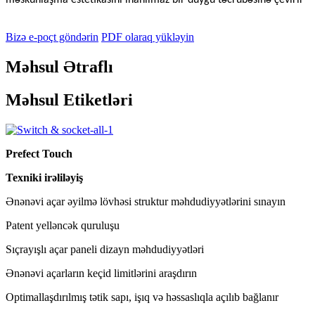
məskunlaşma estetikasını inanılmaz bir duyğu təcrübəsinə çevirir
Bizə e-poçt göndərin
PDF olaraq yükləyin
Məhsul Ətraflı
Məhsul Etiketləri
Prefect Touch
Texniki irəliləyiş
Ənənəvi açar əyilmə lövhəsi struktur məhdudiyyətlərini sınayın
Patent yelləncək quruluşu
Sıçrayışlı açar paneli dizayn məhdudiyyətləri
Ənənəvi açarların keçid limitlərini araşdırın
Optimallaşdırılmış tətik sapı, işıq və həssaslıqla açılıb bağlanır