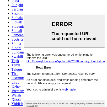
Persian
Punjabi
Serbian
Sesotho
Sinhala
Slovak
Slovenian
Somali
Samoan
Scots Gaelic
Shona
Sindhi
Sundanese
Swahili
Tajik
Tamil
Telugu
Thai
Ukrainian
Urdu
Uzbek
Vietnamese
Welsh
Xhosa
Yiddish