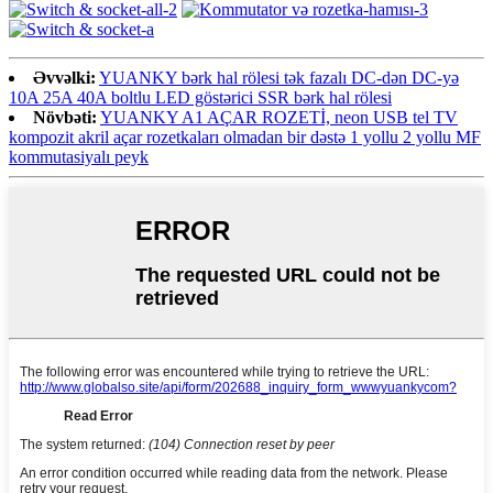
Əvvəlki:
YUANKY bərk hal rölesi tək fazalı DC-dən DC-yə
10A 25A 40A boltlu LED göstərici SSR bərk hal rölesi
Növbəti:
YUANKY A1 AÇAR ROZETİ, neon USB tel TV
kompozit akril açar rozetkaları olmadan bir dəstə 1 yollu 2 yollu MF
kommutasiyalı peyk