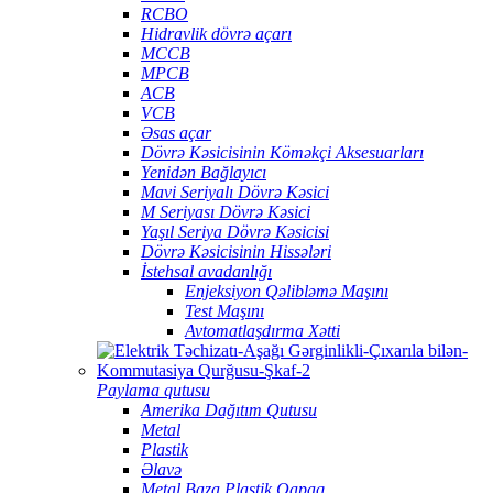
RCBO
Hidravlik dövrə açarı
MCCB
MPCB
ACB
VCB
Əsas açar
Dövrə Kəsicisinin Köməkçi Aksesuarları
Yenidən Bağlayıcı
Mavi Seriyalı Dövrə Kəsici
M Seriyası Dövrə Kəsici
Yaşıl Seriya Dövrə Kəsicisi
Dövrə Kəsicisinin Hissələri
İstehsal avadanlığı
Enjeksiyon Qəlibləmə Maşını
Test Maşını
Avtomatlaşdırma Xətti
Paylama qutusu
Amerika Dağıtım Qutusu
Metal
Plastik
Əlavə
Metal Baza Plastik Qapaq