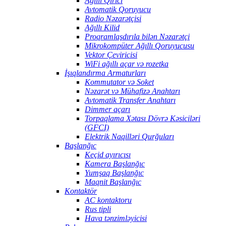
Ağıllı Qırıcı
Avtomatik Qoruyucu
Radio Nəzarətçisi
Ağıllı Kilid
Proqramlaşdırıla bilən Nəzarətçi
Mikrokompüter Ağıllı Qoruyucusu
Vektor Çeviricisi
WiFi ağıllı açar və rozetka
İşıqlandırma Armaturları
Kommutator və Soket
Nəzarət və Mühafizə Anahtarı
Avtomatik Transfer Anahtarı
Dimmer açarı
Torpaqlama Xətası Dövrə Kəsiciləri
(GFCI)
Elektrik Naqilləri Qurğuları
Başlanğıc
Keçid ayırıcısı
Kamera Başlanğıc
Yumşaq Başlanğıc
Maqnit Başlanğıc
Kontaktör
AC kontaktoru
Rus tipli
Hava tənzimləyicisi