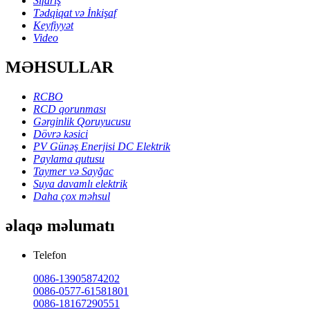
Sifariş
Tədqiqat və İnkişaf
Keyfiyyət
Video
MƏHSULLAR
RCBO
RCD qorunması
Gərginlik Qoruyucusu
Dövrə kəsici
PV Günəş Enerjisi DC Elektrik
Paylama qutusu
Taymer və Sayğac
Suya davamlı elektrik
Daha çox məhsul
əlaqə məlumatı
Telefon
0086-13905874202
0086-0577-61581801
0086-18167290551