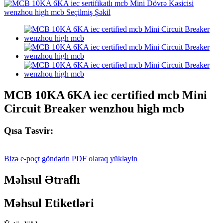
MCB 10KA 6KA iec certified mcb Mini
Circuit Breaker wenzhou high mcb
Qısa Təsvir:
Bizə e-poçt göndərin
PDF olaraq yükləyin
Məhsul Ətraflı
Məhsul Etiketləri