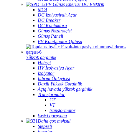
PV Günəş Enerjisi DC Elektrik
MC4
DC İzolyasiyalı Açar
DC Breaker
DC Kontaktoru
Günəş Nəzarətçisi
Günəş Paneli
PV Kombinator Qutusu
Yüksək gərginlik
Həbsçi
HV İzolyasiya Açar
İzolyator
İldırım Önləyicisi
Daxili Yüksək Gərginlik
Açıq havada yüksək gərginlik
Transformator
CT
VT
transformator
kəsici qoruyucu
Daha çox məhsul
Ştepseli
İnverter