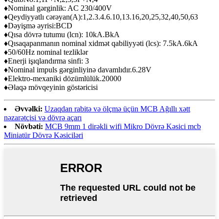
♦Nominal gərginlik: AC 230/400V
♦Qeydiyyatlı cərəyan(A):1,2.3.4.6.10,13.16,20,25,32,40,50,63
♦Dəyişmə əyrisi:BCD
♦Qısa dövrə tutumu (lcn): 10kA.BkA
♦Qısaqapanmanın nominal xidmət qabiliyyəti (lcs): 7.5kA.6kA
♦50/60Hz nominal tezliklər
♦Enerji işıqlandırma sinfi: 3
♦Nominal impuls gərginliyinə davamlıdır.6.28V
♦Elektro-mexaniki dözümlülük.20000
♦Əlaqə mövqeyinin göstəricisi
Əvvəlki:
Uzaqdan rabitə və ölçmə üçün MCB Ağıllı xətt
nəzarətçisi və dövrə açarı
Növbəti:
MCB 9mm 1 dirəkli wifi Mikro Dövrə Kəsici mcb
Miniatür Dövrə Kəsiciləri