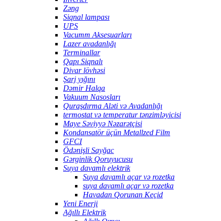
Zəng
Siqnal lampası
UPS
Vacumm Aksesuarları
Lazer avadanlığı
Terminallar
Qapı Siqnalı
Divar lövhəsi
Şarj yığını
Dəmir Halqa
Vakuum Nasosları
Quraşdırma Aləti və Avadanlığı
termostat və temperatur tənzimləyicisi
Maye Səviyyə Nəzarətçisi
Kondansatör üçün Metallzed Film
GFCI
Ödənişli Sayğac
Gərginlik Qoruyucusu
Suya davamlı elektrik
Suya davamlı açar və rozetka
suya davamlı açar və rozetka
Havadan Qorunan Keçid
Yeni Enerji
Ağıllı Elektrik