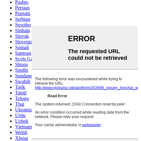
Pashto
Persian
Punjabi
Serbian
Sesotho
Sinhala
Slovak
Slovenian
Somali
Samoan
Scots Gaelic
Shona
Sindhi
Sundanese
Swahili
Tajik
Tamil
Telugu
Thai
Ukrainian
Urdu
Uzbek
Vietnamese
Welsh
Xhosa