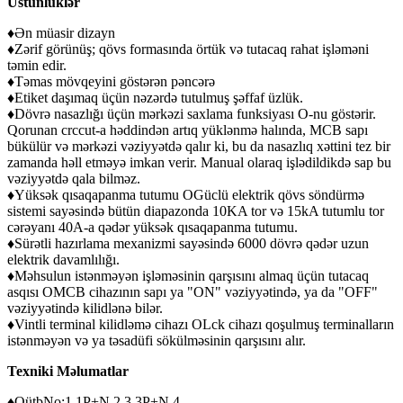
Üstünlüklər
♦Ən müasir dizayn
♦Zərif görünüş; qövs formasında örtük və tutacaq rahat işləməni
təmin edir.
♦Təmas mövqeyini göstərən pəncərə
♦Etiket daşımaq üçün nəzərdə tutulmuş şəffaf üzlük.
♦Dövrə nasazlığı üçün mərkəzi saxlama funksiyası O-nu göstərir.
Qorunan crccut-a həddindən artıq yüklənmə halında, MCB sapı
bükülür və mərkəzi vəziyyətdə qalır ki, bu da nasazlıq xəttini tez bir
zamanda həll etməyə imkan verir. Manual olaraq işlədildikdə sap bu
vəziyyətdə qala bilməz.
♦Yüksək qısaqapanma tutumu OGüclü elektrik qövs söndürmə
sistemi sayəsində bütün diapazonda 10KA tor və 15kA tutumlu tor
cərəyanı 40A-a qədər yüksək qısaqapanma tutumu.
♦Sürətli hazırlama mexanizmi sayəsində 6000 dövrə qədər uzun
elektrik davamlılığı.
♦Məhsulun istənməyən işləməsinin qarşısını almaq üçün tutacaq
asqısı OMCB cihazının sapı ya "ON" vəziyyətində, ya da "OFF"
vəziyyətində kilidlənə bilər.
♦Vintli terminal kilidləmə cihazı OLck cihazı qoşulmuş terminalların
istənməyən və ya təsadüfi sökülməsinin qarşısını alır.
Texniki Məlumatlar
♦QütbNo:1,1P+N,2,3,3P+N,4