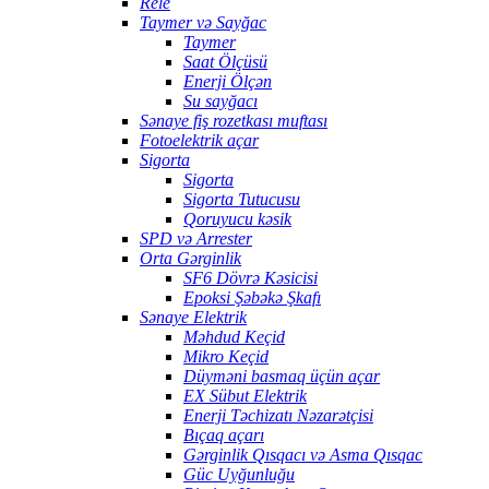
Rele
Taymer və Sayğac
Taymer
Saat Ölçüsü
Enerji Ölçən
Su sayğacı
Sənaye fiş rozetkası muftası
Fotoelektrik açar
Sigorta
Sigorta
Sigorta Tutucusu
Qoruyucu kəsik
SPD və Arrester
Orta Gərginlik
SF6 Dövrə Kəsicisi
Epoksi Şəbəkə Şkafı
Sənaye Elektrik
Məhdud Keçid
Mikro Keçid
Düyməni basmaq üçün açar
EX Sübut Elektrik
Enerji Təchizatı Nəzarətçisi
Bıçaq açarı
Gərginlik Qısqacı və Asma Qısqac
Güc Uyğunluğu