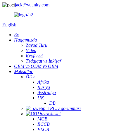
jack@yuanky.com
English
Ev
Haqqımızda
Zavod Turu
Video
Keyfiyyət
Tədqiqat və İnkişaf
OEM və ODM və OBM
Məhsullar
Ölkə
Afrika
Rusiya
Avstraliya
UK
DB
RCD qorunması
Dövrə kəsici
MCB
RCCB
ELCB