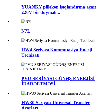
YUANKY pilləkən işıqlandırma açarı
220V bir düyməli...
N7L
HW4 Seriyası Kommutasiya Enerji
Təchizatı
PVU SERİYASI GÜNƏŞ ENERJİSİ
İDARƏETMƏSİ
HW30 Seriyası Universal Transfer
Açarları