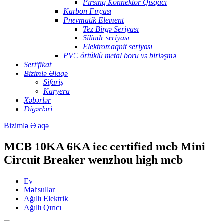
Pirsinq Konnektor Qısqacı
Karbon Fırçası
Pnevmatik Element
Tez Birgə Seriyası
Silindr seriyası
Elektromaqnit seriyası
PVC örtüklü metal boru və birləşmə
Sertifikat
Bizimlə Əlaqə
Sifariş
Karyera
Xəbərlər
Digərləri
Bizimlə Əlaqə
MCB 10KA 6KA iec certified mcb Mini
Circuit Breaker wenzhou high mcb
Ev
Məhsullar
Ağıllı Elektrik
Ağıllı Qırıcı