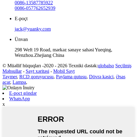
0086-13587785922
0086-057762652939
E-poçt
jack@yuanky.com
Ünvan
298 Weft 19 Road, mərkəz sənaye sahəsi Yueqing,
Wenzhou.Zhejiang China
© Müəllif hüquqları -2020 - 2026 Texniki dəstək:
qlobalso
Seçilmiş
Məhsullar
-
Sayt xəritəsi
-
Mobil Sayt
Taymer
,
RCD qoruyucusu
,
Paylama qutusu
,
Dövrə kəsici
,
Əsas
açar
,
Lampa
,
E-poçt göndər
WhatsApp
x