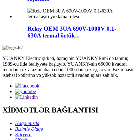
Relay OEM 3UA 690V-1000V 0.1-
630A termal örtük...
YUANKY Electric şirkəti, həmçinin YUANKY kimi də tanınır,
1989-cu ildə fəaliyyətə başlayıb. YUANKY-nin 65000 kvadrat
metrdən çox ərazini əhatə edən 1000-dən çox işçisi var. Biz müasir
istehsal xətlərinə və yüksək nəzarətli avadanlıqlara sahibik.
XİDMƏTLƏR BAĞLANTISI
Haqqımızda
Bizimlə Əlaqə
Karyera