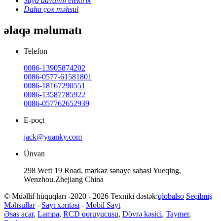
Suya davamlı elektrik
Daha çox məhsul
əlaqə məlumatı
Telefon
0086-13905874202
0086-0577-61581801
0086-18167290551
0086-13587785922
0086-057762652939
E-poçt
jack@yuanky.com
Ünvan
298 Weft 19 Road, mərkəz sənaye sahəsi Yueqing,
Wenzhou.Zhejiang China
© Müəllif hüquqları -2020 - 2026 Texniki dəstək:
qlobalso
Seçilmiş
Məhsullar
-
Sayt xəritəsi
-
Mobil Sayt
Əsas açar
,
Lampa
,
RCD qoruyucusu
,
Dövrə kəsici
,
Taymer
,