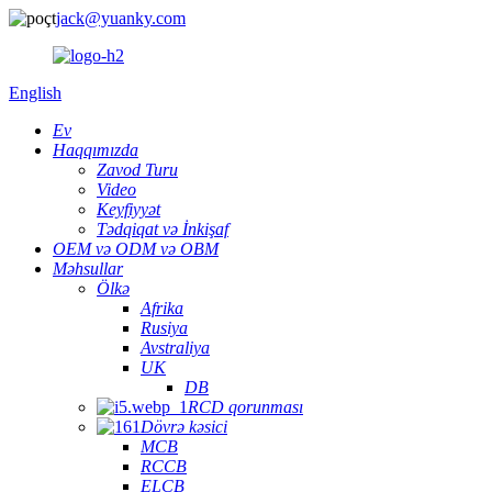
jack@yuanky.com
English
Ev
Haqqımızda
Zavod Turu
Video
Keyfiyyət
Tədqiqat və İnkişaf
OEM və ODM və OBM
Məhsullar
Ölkə
Afrika
Rusiya
Avstraliya
UK
DB
RCD qorunması
Dövrə kəsici
MCB
RCCB
ELCB