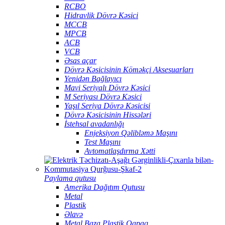
RCBO
Hidravlik Dövrə Kəsici
MCCB
MPCB
ACB
VCB
Əsas açar
Dövrə Kəsicisinin Köməkçi Aksesuarları
Yenidən Bağlayıcı
Mavi Seriyalı Dövrə Kəsici
M Seriyası Dövrə Kəsici
Yaşıl Seriya Dövrə Kəsicisi
Dövrə Kəsicisinin Hissələri
İstehsal avadanlığı
Enjeksiyon Qəlibləmə Maşını
Test Maşını
Avtomatlaşdırma Xətti
Paylama qutusu
Amerika Dağıtım Qutusu
Metal
Plastik
Əlavə
Metal Baza Plastik Qapaq