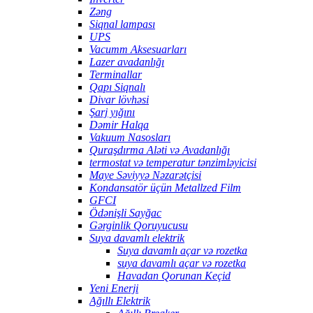
Zəng
Siqnal lampası
UPS
Vacumm Aksesuarları
Lazer avadanlığı
Terminallar
Qapı Siqnalı
Divar lövhəsi
Şarj yığını
Dəmir Halqa
Vakuum Nasosları
Quraşdırma Aləti və Avadanlığı
termostat və temperatur tənzimləyicisi
Maye Səviyyə Nəzarətçisi
Kondansatör üçün Metallzed Film
GFCI
Ödənişli Sayğac
Gərginlik Qoruyucusu
Suya davamlı elektrik
Suya davamlı açar və rozetka
suya davamlı açar və rozetka
Havadan Qorunan Keçid
Yeni Enerji
Ağıllı Elektrik