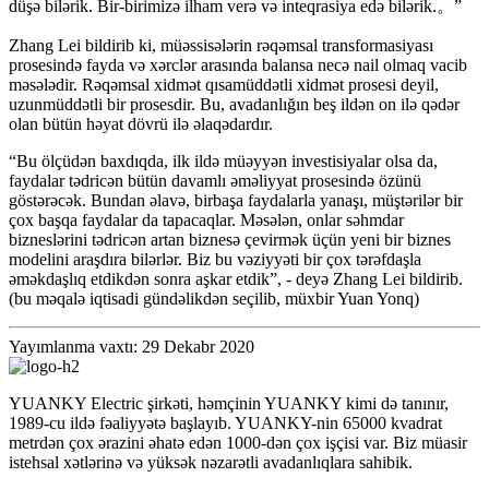
düşə bilərik. Bir-birimizə ilham verə və inteqrasiya edə bilərik.
。”
Zhang Lei bildirib ki, müəssisələrin rəqəmsal transformasiyası
prosesində fayda və xərclər arasında balansa necə nail olmaq vacib
məsələdir. Rəqəmsal xidmət qısamüddətli xidmət prosesi deyil,
uzunmüddətli bir prosesdir. Bu, avadanlığın beş ildən on ilə qədər
olan bütün həyat dövrü ilə əlaqədardır.
“Bu ölçüdən baxdıqda, ilk ildə müəyyən investisiyalar olsa da,
faydalar tədricən bütün davamlı əməliyyat prosesində özünü
göstərəcək. Bundan əlavə, birbaşa faydalarla yanaşı, müştərilər bir
çox başqa faydalar da tapacaqlar. Məsələn, onlar səhmdar
bizneslərini tədricən artan biznesə çevirmək üçün yeni bir biznes
modelini araşdıra bilərlər. Biz bu vəziyyəti bir çox tərəfdaşla
əməkdaşlıq etdikdən sonra aşkar etdik”, - deyə Zhang Lei bildirib.
(bu məqalə iqtisadi gündəlikdən seçilib, müxbir Yuan Yonq)
Yayımlanma vaxtı: 29 Dekabr 2020
YUANKY Electric şirkəti, həmçinin YUANKY kimi də tanınır,
1989-cu ildə fəaliyyətə başlayıb. YUANKY-nin 65000 kvadrat
metrdən çox ərazini əhatə edən 1000-dən çox işçisi var. Biz müasir
istehsal xətlərinə və yüksək nəzarətli avadanlıqlara sahibik.