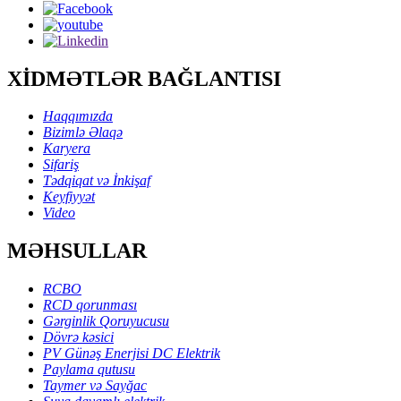
XİDMƏTLƏR BAĞLANTISI
Haqqımızda
Bizimlə Əlaqə
Karyera
Sifariş
Tədqiqat və İnkişaf
Keyfiyyət
Video
MƏHSULLAR
RCBO
RCD qorunması
Gərginlik Qoruyucusu
Dövrə kəsici
PV Günəş Enerjisi DC Elektrik
Paylama qutusu
Taymer və Sayğac