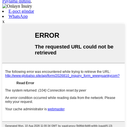
Paylama qutusu
,
E-poçt göndər
WhatsApp
x