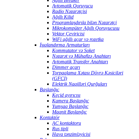
Ağıllı Breaker
Avtomatik Qoruyucu
Radio Nəzarətçisi
Ağıllı Kilid
Proqramlaşdırıla bilən Nəzarətçi
Mikrokompüter Ağıllı Qoruyucusu
Vektor Çeviricisi
WiFi ağıllı açar və rozetka
İşıqlandırma Armaturları
Kommutator və Soket
Nəzarət və Mühafizə Anahtarı
Avtomatik Transfer Anahtarı
Dimmer açarı
Torpaqlama Xətası Dövrə Kəsiciləri
(GFCI)
Elektrik Naqilləri Qurğuları
Başlanğıc
Keçid ayırıcısı
Kamera Başlanğıc
Yumşaq Başlanğıc
Maqnit Başlanğıc
Kontaktör
AC kontaktoru
Rus tipli
Hava tənzimləyicisi