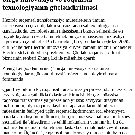
texnologiyanın gücləndirilməsi
Hazırda rəqəmsal transformasiya müəssisələrin ümumi
konsensusuna çevrilib, lakin sonsuz rəqəmsal texnologiya ilə
qarşılaşdıqda, texnologiyanın müəssisənin biznes səhnəsində ən
böyük faydasını necə təmin etmək bir çox müəssisənin üzləşdiyi
tapmaca və çətinlikdir. Bu baxımdan, bu yaxınlarda keçirilən 2020-
ci il Schneider Electric İnnovasiya Zirvəsi zamanı müxbir Schneider
Electric şirkətinin vitse-prezidenti və Çindəki rəqəmsal xidmət
biznesinin rəhbəri Zhang Lei ilə müsahibə aparıb.
Zhang Lei (soldan birinci) “birgə innovasiya və rəqəmsal
texnologiyaların gücləndirilməsi” mövzusunda dəyirmi masa
forumunda
Çjan Ley bildirib ki, rəqəmsal transformasiya prosesində müəssisələr
tez-tez üç əsas çətinliklə üzləşirlər. Birincisi, bir çox müəssisə
rəqəmsal transformasiya prosesində yüksək səviyyəli dizayndan
məhrumdur, niyə rəqəmsallaşdırma aparacaqlarını bilmir və
müəssisənin fəaliyyəti üçün rəqəmsallaşdırmanın real əhəmiyyəti
barədə tam düşünmür. İkincisi, bir çox müəssisə məlumatları biznes
ssenariləri ilə birləşdirmir və təhlil imkanlarını yaratmır ki, bu da
məlumatların qərar qəbuletməni dəstəkləyən məlumata çevrilməsinə
mane olur. Üçüncüsü, rəqəmsal transformasiya prosesinin həm də