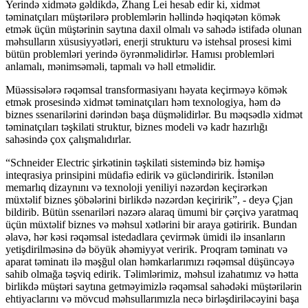
Yerində xidmətə gəldikdə, Zhang Lei hesab edir ki, xidmət
təminatçıları müştərilərə problemlərin həllində həqiqətən kömək
etmək üçün müştərinin saytına daxil olmalı və sahədə istifadə olunan
məhsulların xüsusiyyətləri, enerji strukturu və istehsal prosesi kimi
bütün problemləri yerində öyrənməlidirlər. Hamısı problemləri
anlamalı, mənimsəməli, tapmalı və həll etməlidir.
Müəssisələrə rəqəmsal transformasiyanı həyata keçirməyə kömək
etmək prosesində xidmət təminatçıları həm texnologiya, həm də
biznes ssenarilərini dərindən başa düşməlidirlər. Bu məqsədlə xidmət
təminatçıları təşkilati struktur, biznes modeli və kadr hazırlığı
sahəsində çox çalışmalıdırlar.
“Schneider Electric şirkətinin təşkilati sistemində biz həmişə
inteqrasiya prinsipini müdafiə edirik və gücləndiririk. İstənilən
memarlıq dizaynını və texnoloji yeniliyi nəzərdən keçirərkən
müxtəlif biznes şöbələrini birlikdə nəzərdən keçiririk”, - deyə Çjan
bildirib. Bütün ssenariləri nəzərə alaraq ümumi bir çərçivə yaratmaq
üçün müxtəlif biznes və məhsul xətlərini bir araya gətiririk. Bundan
əlavə, hər kəsi rəqəmsal istedadlara çevirmək ümidi ilə insanların
yetişdirilməsinə də böyük əhəmiyyət veririk. Proqram təminatı və
aparat təminatı ilə məşğul olan həmkarlarımızı rəqəmsal düşüncəyə
sahib olmağa təşviq edirik. Təlimlərimiz, məhsul izahatımız və hətta
birlikdə müştəri saytına getməyimizlə rəqəmsal sahədəki müştərilərin
ehtiyaclarını və mövcud məhsullarımızla necə birləşdiriləcəyini başa