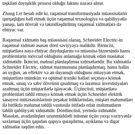
təşkilati dəyişiklik prosesi olduğu faktını nəzərə almır.
Zhang Lei hesab edir ki, rəqəmsal transformasiyada müəssisələrin
qarışıqlığını həll etmək üçün rəqəmsal texnologiya və qabiliyyətlə
yanaşı, tam dövrəli və təkmilləşdirilmiş rəqəmsal xidmətlərə də
ehtiyac var.
Rəqəmsal xidmətin baş müəssisəsi olaraq, Schneider Electric-in
rəqəmsal xidməti əsasən dörd səviyyəyə malikdir. Birincisi,
müştərilərə nəyə ehtiyac duyduqlarını və müəssisə biznesində hansı
problemlərin mövcud olduğunu anlamağa kömək edən məsləhət
xidmətidir. İkincisi, məhsul planlaşdırma xidmətləridir. Bu xidmətdə
Schneider Electric, xidmət məzmununu planlaşdırmaq, hansı həllin
ən uyğun, ən effektiv və ən dayanıqlı olduğunu müəyyən etmək,
müştərilərə mümkün və optimal texniki həlləri seçməyə kömək
etmək, sınaq və səhv dövrünü qısaltmaq və lazımsız investisiyaları
azaltmaq üçün müştərilərlə işləyəcək. Üçüncüsü, müştərilərə
problemləri təhlil etməyə kömək etmək üçün Schneider elektrik
sənayesi mütəxəssislərinin peşəkar biliklərindən, müştəri məlumatları
ilə birlikdə məlumat təhlili vasitəsilə istifadə edən məlumatların
təhlili qabiliyyəti xidmətidir. Dördüncüsü, yerində xidmətdir.
Məsələn, avadanlıqları uzunmüddətli istismar üçün yaxşı vəziyyətdə
saxlamaq üçün qapıdan qapıya quraşdırma, ayıklama və digər
xidmətlər təqdim edin.