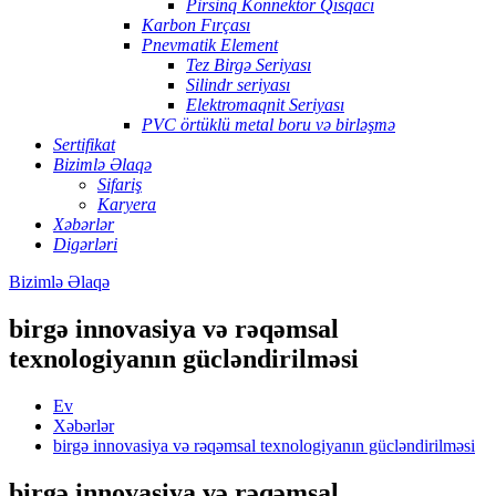
Pirsinq Konnektor Qısqacı
Karbon Fırçası
Pnevmatik Element
Tez Birgə Seriyası
Silindr seriyası
Elektromaqnit Seriyası
PVC örtüklü metal boru və birləşmə
Sertifikat
Bizimlə Əlaqə
Sifariş
Karyera
Xəbərlər
Digərləri
Bizimlə Əlaqə
birgə innovasiya və rəqəmsal
texnologiyanın gücləndirilməsi
Ev
Xəbərlər
birgə innovasiya və rəqəmsal texnologiyanın gücləndirilməsi
birgə innovasiya və rəqəmsal