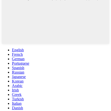
English
French
German
Portuguese
Spanish
Russian
Japanese
Korean
Arabic
Irish
Greek
Turkish
Italian
Danish