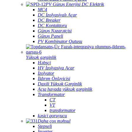
PV Günəş Enerjisi DC Elektrik
MC4
DC İzolyasiyalı Açar
DC Breaker
DC Kontaktoru
Günəş Nəzarətçisi
Günəş Paneli
PV Kombinator Qutusu
Yüksək gərginlik
Həbsçi
HV İzolyasiya Açar
İzolyator
İldırım Önləyicisi
Daxili Yüksək Gərginlik
Açıq havada yüksək gərginlik
Transformator
CT
VT
transformator
kəsici qoruyucu
Daha çox məhsul
Ştepseli
İnverter