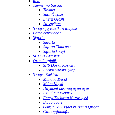
Rele
Taymer və Sayğac
Taymer
Saat Ölçüsü
Enerji Ölçən
Su sayğacı
Sənaye fiş rozetkası muftası
Fotoelektrik açar
Sigorta
Sigorta
Sigorta Tutucusu
Sigorta kəsiyi
SPD və Arrester
Orta Gərginlik
SF6 Dövrə Kəsicisi
Epoksi Şəbəkə Şkafı
Sənaye Elektrik
Məhdud Keçid
Mikro Keçid
Düyməni basmaq üçün açar
EX Sübut Elektrik
Enerji Təchizatı Nəzarətçisi
Bıçaq açarı
Gərginlik Qısqacı və Asma Qısqac
Güc Uyğunluğu