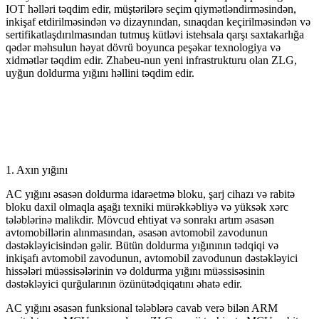
IOT həlləri təqdim edir, müştərilərə seçim qiymətləndirməsindən,
inkişaf etdirilməsindən və dizaynından, sınaqdan keçirilməsindən və
sertifikatlaşdırılmasından tutmuş kütləvi istehsala qarşı saxtakarlığa
qədər məhsulun həyat dövrü boyunca peşəkar texnologiya və
xidmətlər təqdim edir. Zhabeu-nun yeni infrastrukturu olan ZLG,
uyğun doldurma yığını həllini təqdim edir.
1. Axın yığını
AC yığını əsasən doldurma idarəetmə bloku, şarj cihazı və rabitə
bloku daxil olmaqla aşağı texniki mürəkkəbliyə və yüksək xərc
tələblərinə malikdir. Mövcud ehtiyat və sonrakı artım əsasən
avtomobillərin alınmasından, əsasən avtomobil zavodunun
dəstəkləyicisindən gəlir. Bütün doldurma yığınının tədqiqi və
inkişafı avtomobil zavodunun, avtomobil zavodunun dəstəkləyici
hissələri müəssisələrinin və doldurma yığını müəssisəsinin
dəstəkləyici qurğularının özünütədqiqatını əhatə edir.
AC yığını əsasən funksional tələblərə cavab verə bilən ARM