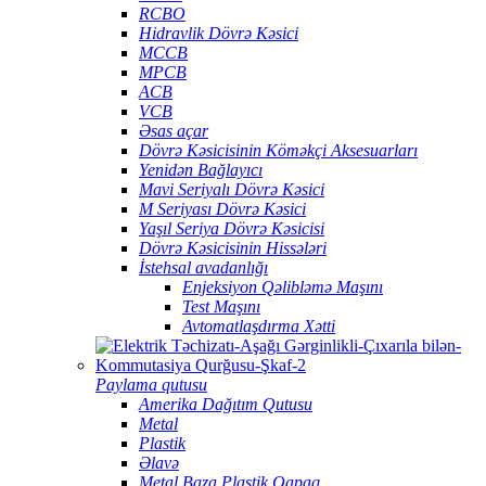
RCBO
Hidravlik Dövrə Kəsici
MCCB
MPCB
ACB
VCB
Əsas açar
Dövrə Kəsicisinin Köməkçi Aksesuarları
Yenidən Bağlayıcı
Mavi Seriyalı Dövrə Kəsici
M Seriyası Dövrə Kəsici
Yaşıl Seriya Dövrə Kəsicisi
Dövrə Kəsicisinin Hissələri
İstehsal avadanlığı
Enjeksiyon Qəlibləmə Maşını
Test Maşını
Avtomatlaşdırma Xətti
Paylama qutusu
Amerika Dağıtım Qutusu
Metal
Plastik
Əlavə
Metal Baza Plastik Qapaq