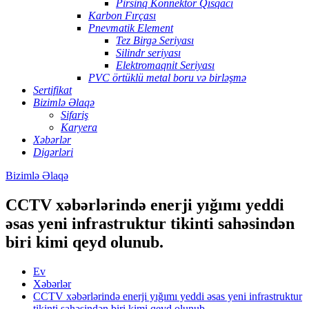
Pirsinq Konnektor Qısqacı
Karbon Fırçası
Pnevmatik Element
Tez Birgə Seriyası
Silindr seriyası
Elektromaqnit Seriyası
PVC örtüklü metal boru və birləşmə
Sertifikat
Bizimlə Əlaqə
Sifariş
Karyera
Xəbərlər
Digərləri
Bizimlə Əlaqə
CCTV xəbərlərində enerji yığımı yeddi
əsas yeni infrastruktur tikinti sahəsindən
biri kimi qeyd olunub.
Ev
Xəbərlər
CCTV xəbərlərində enerji yığımı yeddi əsas yeni infrastruktur
tikinti sahəsindən biri kimi qeyd olunub.