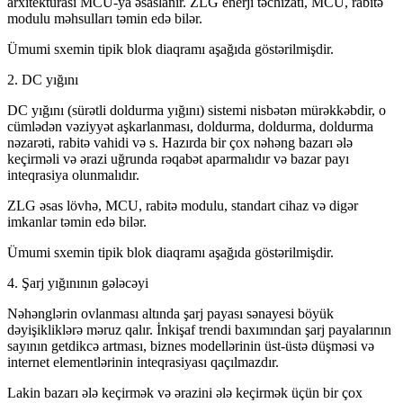
arxitekturası MCU-ya əsaslanır. ZLG enerji təchizatı, MCU, rabitə
modulu məhsulları təmin edə bilər.
Ümumi sxemin tipik blok diaqramı aşağıda göstərilmişdir.
2. DC yığını
DC yığını (sürətli doldurma yığını) sistemi nisbətən mürəkkəbdir, o
cümlədən vəziyyət aşkarlanması, doldurma, doldurma, doldurma
nəzarəti, rabitə vahidi və s. Hazırda bir çox nəhəng bazarı ələ
keçirməli və ərazi uğrunda rəqabət aparmalıdır və bazar payı
inteqrasiya olunmalıdır.
ZLG əsas lövhə, MCU, rabitə modulu, standart cihaz və digər
imkanlar təmin edə bilər.
Ümumi sxemin tipik blok diaqramı aşağıda göstərilmişdir.
4. Şarj yığınının gələcəyi
Nəhənglərin ovlanması altında şarj payası sənayesi böyük
dəyişikliklərə məruz qalır. İnkişaf trendi baxımından şarj payalarının
sayının getdikcə artması, biznes modellərinin üst-üstə düşməsi və
internet elementlərinin inteqrasiyası qaçılmazdır.
Lakin bazarı ələ keçirmək və ərazini ələ keçirmək üçün bir çox