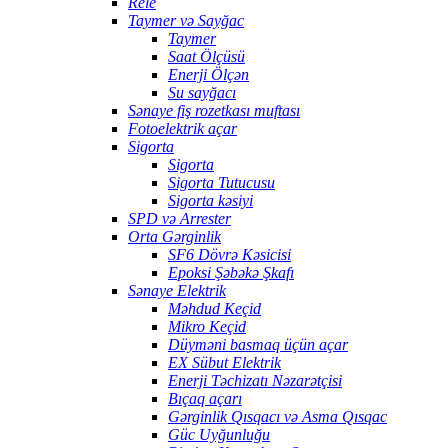
Rele
Taymer və Sayğac
Taymer
Saat Ölçüsü
Enerji Ölçən
Su sayğacı
Sənaye fiş rozetkası muftası
Fotoelektrik açar
Sigorta
Sigorta
Sigorta Tutucusu
Sigorta kəsiyi
SPD və Arrester
Orta Gərginlik
SF6 Dövrə Kəsicisi
Epoksi Şəbəkə Şkafı
Sənaye Elektrik
Məhdud Keçid
Mikro Keçid
Düyməni basmaq üçün açar
EX Sübut Elektrik
Enerji Təchizatı Nəzarətçisi
Bıçaq açarı
Gərginlik Qısqacı və Asma Qısqac
Güc Uyğunluğu