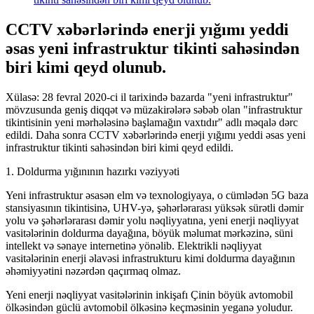
CCTV xəbərlərində enerji yığımı yeddi
əsas yeni infrastruktur tikinti sahəsindən
biri kimi qeyd olunub.
Xülasə: 28 fevral 2020-ci il tarixində bazarda "yeni infrastruktur"
mövzusunda geniş diqqət və müzakirələrə səbəb olan "infrastruktur
tikintisinin yeni mərhələsinə başlamağın vaxtıdır" adlı məqalə dərc
edildi. Daha sonra CCTV xəbərlərində enerji yığımı yeddi əsas yeni
infrastruktur tikinti sahəsindən biri kimi qeyd edildi.
1. Doldurma yığınının hazırkı vəziyyəti
Yeni infrastruktur əsasən elm və texnologiyaya, o cümlədən 5G baza
stansiyasının tikintisinə, UHV-yə, şəhərlərarası yüksək sürətli dəmir
yolu və şəhərlərarası dəmir yolu nəqliyyatına, yeni enerji nəqliyyat
vasitələrinin doldurma dayağına, böyük məlumat mərkəzinə, süni
intellekt və sənaye internetinə yönəlib. Elektrikli nəqliyyat
vasitələrinin enerji əlavəsi infrastrukturu kimi doldurma dayağının
əhəmiyyətini nəzərdən qaçırmaq olmaz.
Yeni enerji nəqliyyat vasitələrinin inkişafı Çinin böyük avtomobil
ölkəsindən güclü avtomobil ölkəsinə keçməsinin yeganə yoludur.