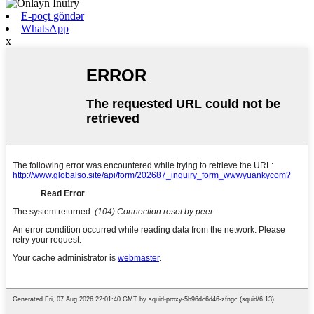
E-poçt göndər
WhatsApp
x