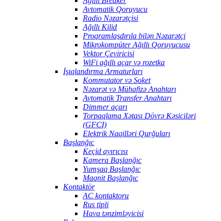
Ağıllı Breaker
Avtomatik Qoruyucu
Radio Nəzarətçisi
Ağıllı Kilid
Proqramlaşdırıla bilən Nəzarətçi
Mikrokompüter Ağıllı Qoruyucusu
Vektor Çeviricisi
WiFi ağıllı açar və rozetka
İşıqlandırma Armaturları
Kommutator və Soket
Nəzarət və Mühafizə Anahtarı
Avtomatik Transfer Anahtarı
Dimmer açarı
Torpaqlama Xətası Dövrə Kəsiciləri
(GFCI)
Elektrik Naqilləri Qurğuları
Başlanğıc
Keçid ayırıcısı
Kamera Başlanğıc
Yumşaq Başlanğıc
Maqnit Başlanğıc
Kontaktör
AC kontaktoru
Rus tipli
Hava tənzimləyicisi