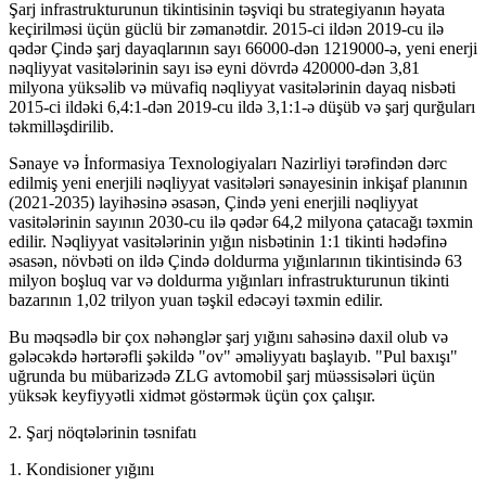
Şarj infrastrukturunun tikintisinin təşviqi bu strategiyanın həyata
keçirilməsi üçün güclü bir zəmanətdir. 2015-ci ildən 2019-cu ilə
qədər Çində şarj dayaqlarının sayı 66000-dən 1219000-ə, yeni enerji
nəqliyyat vasitələrinin sayı isə eyni dövrdə 420000-dən 3,81
milyona yüksəlib və müvafiq nəqliyyat vasitələrinin dayaq nisbəti
2015-ci ildəki 6,4:1-dən 2019-cu ildə 3,1:1-ə düşüb və şarj qurğuları
təkmilləşdirilib.
Sənaye və İnformasiya Texnologiyaları Nazirliyi tərəfindən dərc
edilmiş yeni enerjili nəqliyyat vasitələri sənayesinin inkişaf planının
(2021-2035) layihəsinə əsasən, Çində yeni enerjili nəqliyyat
vasitələrinin sayının 2030-cu ilə qədər 64,2 milyona çatacağı təxmin
edilir. Nəqliyyat vasitələrinin yığın nisbətinin 1:1 tikinti hədəfinə
əsasən, növbəti on ildə Çində doldurma yığınlarının tikintisində 63
milyon boşluq var və doldurma yığınları infrastrukturunun tikinti
bazarının 1,02 trilyon yuan təşkil edəcəyi təxmin edilir.
Bu məqsədlə bir çox nəhənglər şarj yığını sahəsinə daxil olub və
gələcəkdə hərtərəfli şəkildə "ov" əməliyyatı başlayıb. "Pul baxışı"
uğrunda bu mübarizədə ZLG avtomobil şarj müəssisələri üçün
yüksək keyfiyyətli xidmət göstərmək üçün çox çalışır.
2. Şarj nöqtələrinin təsnifatı
1. Kondisioner yığını