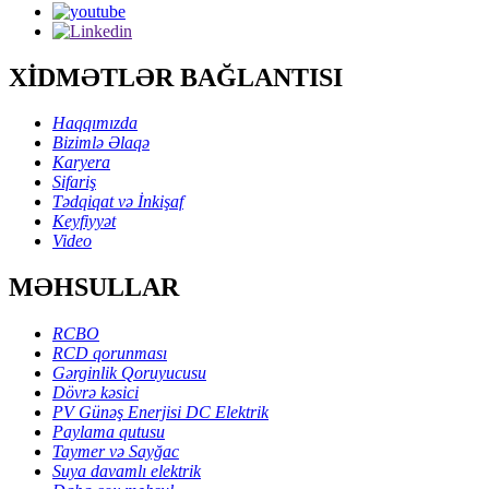
XİDMƏTLƏR BAĞLANTISI
Haqqımızda
Bizimlə Əlaqə
Karyera
Sifariş
Tədqiqat və İnkişaf
Keyfiyyət
Video
MƏHSULLAR
RCBO
RCD qorunması
Gərginlik Qoruyucusu
Dövrə kəsici
PV Günəş Enerjisi DC Elektrik
Paylama qutusu
Taymer və Sayğac
Suya davamlı elektrik