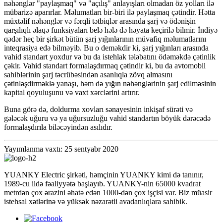
nəhənglər "paylaşmaq" və "açılış" anlayışları olmadan öz yolları ilə
mübarizə aparırlar. Məlumatları bir-biri ilə paylaşmaq çətindir. Hətta
müxtəlif nəhənglər və fərqli tətbiqlər arasında şarj və ödənişin
qarşılıqlı əlaqə funksiyaları belə hələ də həyata keçirilə bilmir. İndiyə
qədər heç bir şirkət bütün şarj yığınlarının müvafiq məlumatlarını
inteqrasiya edə bilməyib. Bu o deməkdir ki, şarj yığınları arasında
vahid standart yoxdur və bu da istehlak tələbatını ödəməkdə çətinlik
çəkir. Vahid standart formalaşdırmaq çətindir ki, bu da avtomobil
sahiblərinin şarj təcrübəsindən asanlıqla zövq almasını
çətinləşdirməklə yanaşı, həm də yığın nəhənglərinin şarj edilməsinin
kapital qoyuluşunu və vaxt xərclərini artırır.
Buna görə də, doldurma xovları sənayesinin inkişaf sürəti və
gələcək uğuru və ya uğursuzluğu vahid standartın böyük dərəcədə
formalaşdırıla biləcəyindən asılıdır.
Yayımlanma vaxtı: 25 sentyabr 2020
YUANKY Electric şirkəti, həmçinin YUANKY kimi də tanınır,
1989-cu ildə fəaliyyətə başlayıb. YUANKY-nin 65000 kvadrat
metrdən çox ərazini əhatə edən 1000-dən çox işçisi var. Biz müasir
istehsal xətlərinə və yüksək nəzarətli avadanlıqlara sahibik.