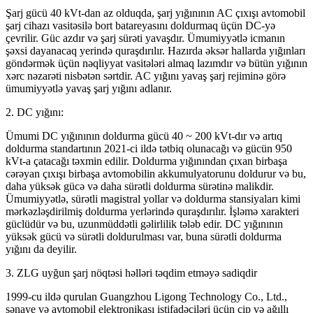
Şarj gücü 40 kVt-dan az olduqda, şarj yığınının AC çıxışı avtomobil
şarj cihazı vasitəsilə bort batareyasını doldurmaq üçün DC-yə
çevrilir. Güc azdır və şarj sürəti yavaşdır. Ümumiyyətlə icmanın
şəxsi dayanacaq yerində quraşdırılır. Hazırda əksər hallarda yığınları
göndərmək üçün nəqliyyat vasitələri almaq lazımdır və bütün yığının
xərc nəzarəti nisbətən sərtdir. AC yığını yavaş şarj rejiminə görə
ümumiyyətlə yavaş şarj yığını adlanır.
2. DC yığını:
Ümumi DC yığınının doldurma gücü 40 ~ 200 kVt-dır və artıq
doldurma standartının 2021-ci ildə tətbiq olunacağı və gücün 950
kVt-a çatacağı təxmin edilir. Doldurma yığınından çıxan birbaşa
cərəyan çıxışı birbaşa avtomobilin akkumulyatorunu doldurur və bu,
daha yüksək gücə və daha sürətli doldurma sürətinə malikdir.
Ümumiyyətlə, sürətli magistral yollar və doldurma stansiyaları kimi
mərkəzləşdirilmiş doldurma yerlərində quraşdırılır. İşləmə xarakteri
güclüdür və bu, uzunmüddətli gəlirlilik tələb edir. DC yığınının
yüksək gücü və sürətli doldurulması var, buna sürətli doldurma
yığını da deyilir.
3. ZLG uyğun şarj nöqtəsi həlləri təqdim etməyə sadiqdir
1999-cu ildə qurulan Guangzhou Ligong Technology Co., Ltd.,
sənaye və avtomobil elektronikası istifadəçiləri üçün çip və ağıllı