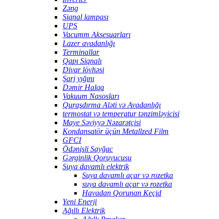
Zəng
Siqnal lampası
UPS
Vacumm Aksesuarları
Lazer avadanlığı
Terminallar
Qapı Siqnalı
Divar lövhəsi
Şarj yığını
Dəmir Halqa
Vakuum Nasosları
Quraşdırma Aləti və Avadanlığı
termostat və temperatur tənzimləyicisi
Maye Səviyyə Nəzarətçisi
Kondansatör üçün Metallzed Film
GFCI
Ödənişli Sayğac
Gərginlik Qoruyucusu
Suya davamlı elektrik
Suya davamlı açar və rozetka
suya davamlı açar və rozetka
Havadan Qorunan Keçid
Yeni Enerji
Ağıllı Elektrik