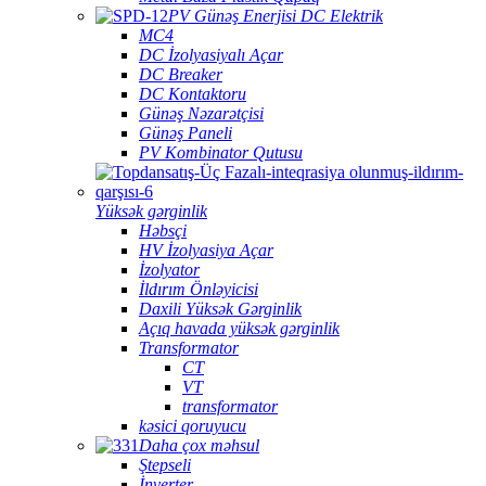
PV Günəş Enerjisi DC Elektrik
MC4
DC İzolyasiyalı Açar
DC Breaker
DC Kontaktoru
Günəş Nəzarətçisi
Günəş Paneli
PV Kombinator Qutusu
Yüksək gərginlik
Həbsçi
HV İzolyasiya Açar
İzolyator
İldırım Önləyicisi
Daxili Yüksək Gərginlik
Açıq havada yüksək gərginlik
Transformator
CT
VT
transformator
kəsici qoruyucu
Daha çox məhsul
Ştepseli
İnverter