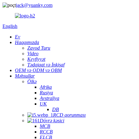
jack@yuanky.com
English
Ev
Haqqımızda
Zavod Turu
Video
Keyfiyyət
Tədqiqat və İnkişaf
OEM və ODM və OBM
Məhsullar
Ölkə
Afrika
Rusiya
Avstraliya
UK
DB
RCD qorunması
Dövrə kəsici
MCB
RCCB
ELCB