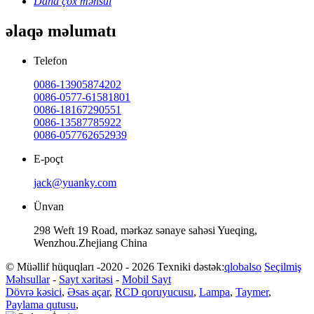
Daha çox məhsul
əlaqə məlumatı
Telefon
0086-13905874202
0086-0577-61581801
0086-18167290551
0086-13587785922
0086-057762652939
E-poçt
jack@yuanky.com
Ünvan
298 Weft 19 Road, mərkəz sənaye sahəsi Yueqing,
Wenzhou.Zhejiang China
© Müəllif hüquqları -2020 - 2026 Texniki dəstək:
qlobalso
Seçilmiş
Məhsullar
-
Sayt xəritəsi
-
Mobil Sayt
Dövrə kəsici
,
Əsas açar
,
RCD qoruyucusu
,
Lampa
,
Taymer
,
Paylama qutusu
,