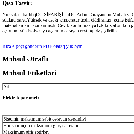
Qısa Təsvir:
Yüksək etibarlılıqDC SİFARİŞİ iləDC Artan Cərəyandan Mühafizə Qurğ
şüalara qarşı.Yüksək və aşağı temperatur üçün ciddi sınaq, geniş istif
materiallardan hazırlanmışdır.Çevik konfiqurasiyaTək kristal silikon g
açarının, yük izolyasiya açarının cərəyan reytinqi dəyişdirilib.
Bizə e-poçt göndərin
PDF olaraq yükləyin
Məhsul Ətraflı
Məhsul Etiketləri
Ad
Elektrik
parametr
Sistemin maksimum sabit cərəyan gərginliyi
Hər sətir üçün maksimum giriş cərəyanı
Maksimum giriş sətirləri