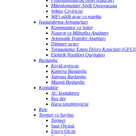
Proqramlaşdırıla bilən Nəzarətçi
Mikrokompüter Ağıllı Qoruyucusu
Vektor Çeviricisi
WiFi ağıllı açar və rozetka
İşıqlandırma Armaturları
Kommutator və Soket
Nəzarət və Mühafizə Anahtarı
Avtomatik Transfer Anahtarı
Dimmer açarı
Torpaqlama Xətası Dövrə Kəsiciləri (GFCI
Elektrik Naqilləri Qurğuları
Başlanğıc
Keçid ayırıcısı
Kamera Başlanğıc
Yumşaq Başlanğıc
Maqnit Başlanğıc
Kontaktör
AC kontaktoru
Rus tipi
Hava tənzimləyicisi
Rele
Taymer və Sayğac
Taymer
Saat Ölçüsü
Enerji Ölçən