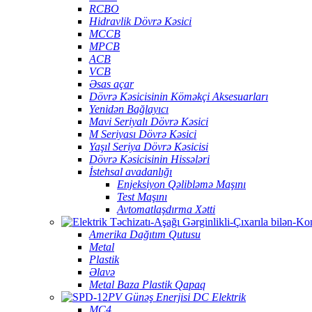
RCBO
Hidravlik Dövrə Kəsici
MCCB
MPCB
ACB
VCB
Əsas açar
Dövrə Kəsicisinin Köməkçi Aksesuarları
Yenidən Bağlayıcı
Mavi Seriyalı Dövrə Kəsici
M Seriyası Dövrə Kəsici
Yaşıl Seriya Dövrə Kəsicisi
Dövrə Kəsicisinin Hissələri
İstehsal avadanlığı
Enjeksiyon Qəlibləmə Maşını
Test Maşını
Avtomatlaşdırma Xətti
Amerika Dağıtım Qutusu
Metal
Plastik
Əlavə
Metal Baza Plastik Qapaq
PV Günəş Enerjisi DC Elektrik
MC4