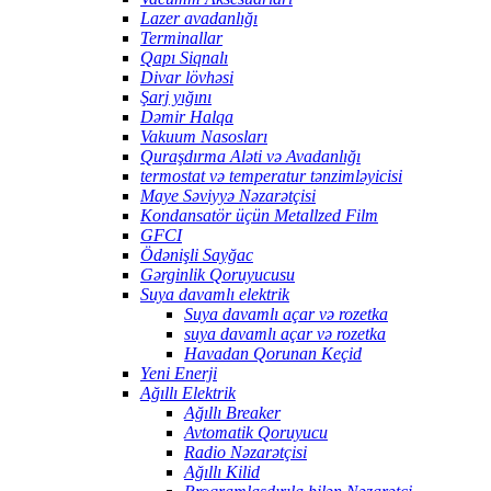
Lazer avadanlığı
Terminallar
Qapı Siqnalı
Divar lövhəsi
Şarj yığını
Dəmir Halqa
Vakuum Nasosları
Quraşdırma Aləti və Avadanlığı
termostat və temperatur tənzimləyicisi
Maye Səviyyə Nəzarətçisi
Kondansatör üçün Metallzed Film
GFCI
Ödənişli Sayğac
Gərginlik Qoruyucusu
Suya davamlı elektrik
Suya davamlı açar və rozetka
suya davamlı açar və rozetka
Havadan Qorunan Keçid
Yeni Enerji
Ağıllı Elektrik
Ağıllı Breaker
Avtomatik Qoruyucu
Radio Nəzarətçisi
Ağıllı Kilid