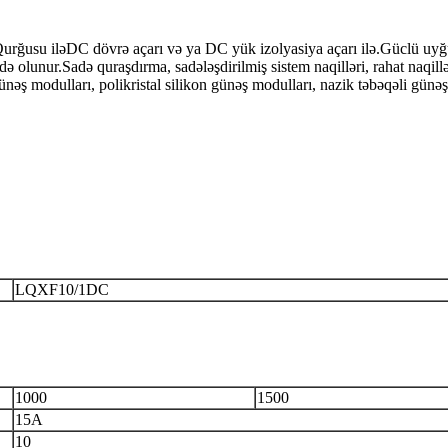
usu iləDC dövrə açarı və ya DC yük izolyasiya açarı ilə.Güclü uyğun
adə olunur.Sadə quraşdırma, sadələşdirilmiş sistem naqilləri, rahat naqi
ünəş modulları, polikristal silikon günəş modulları, nazik təbəqəli gün
LQXF10/1DC
1000
1500
15A
10