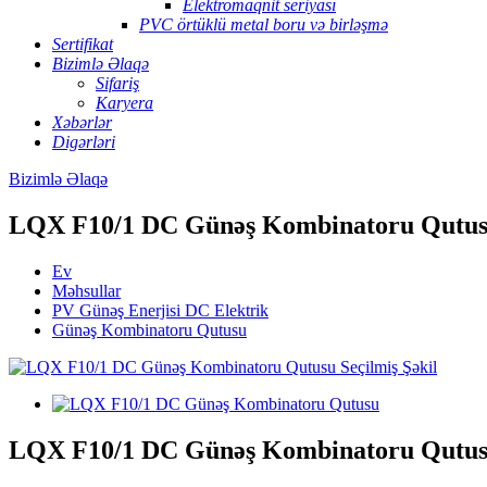
Elektromaqnit seriyası
PVC örtüklü metal boru və birləşmə
Sertifikat
Bizimlə Əlaqə
Sifariş
Karyera
Xəbərlər
Digərləri
Bizimlə Əlaqə
LQX F10/1 DC Günəş Kombinatoru Qutu
Ev
Məhsullar
PV Günəş Enerjisi DC Elektrik
Günəş Kombinatoru Qutusu
LQX F10/1 DC Günəş Kombinatoru Qutu