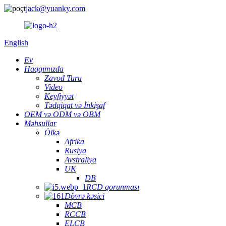
jack@yuanky.com
English
Ev
Haqqımızda
Zavod Turu
Video
Keyfiyyət
Tədqiqat və İnkişaf
OEM və ODM və OBM
Məhsullar
Ölkə
Afrika
Rusiya
Avstraliya
UK
DB
RCD qorunması
Dövrə kəsici
MCB
RCCB
ELCB