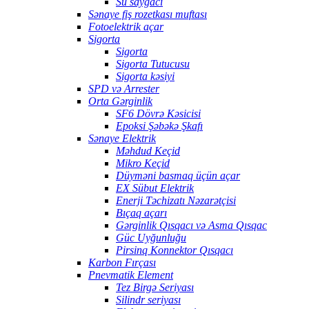
Su sayğacı
Sənaye fiş rozetkası muftası
Fotoelektrik açar
Sigorta
Sigorta
Sigorta Tutucusu
Sigorta kəsiyi
SPD və Arrester
Orta Gərginlik
SF6 Dövrə Kəsicisi
Epoksi Şəbəkə Şkafı
Sənaye Elektrik
Məhdud Keçid
Mikro Keçid
Düyməni basmaq üçün açar
EX Sübut Elektrik
Enerji Təchizatı Nəzarətçisi
Bıçaq açarı
Gərginlik Qısqacı və Asma Qısqac
Güc Uyğunluğu
Pirsinq Konnektor Qısqacı
Karbon Fırçası
Pnevmatik Element
Tez Birgə Seriyası
Silindr seriyası