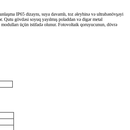
laşma IP65 dizaynı, suya davamlı, toz əleyhinə və ultrabənövşəyi
llər. Qutu gövdəsi soyuq yayılmış poladdan və digər metal
əş modulları üçün istifadə olunur. Fotovoltaik qoruyucunun, dövrə