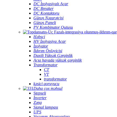
DC İzolyasiyalı Açar
DC Breaker
DC Kontaktoru
Günəş Nəzarətçisi
Günəş Paneli
PV Kombinator Qutusu
Həbsçi
HV İzolyasiya Açar
İzolyator
İldırım Önləyicisi
Daxili Yüksək Gərginlik
Açıq havada yüksək gərginlik
Transformator
CT
VT
transformator
kəsici qoruyucu
Daha çox məhsul
Ştepseli
İnverter
Zəng
Siqnal lampası
UPS
Vacumm Aksesuarları