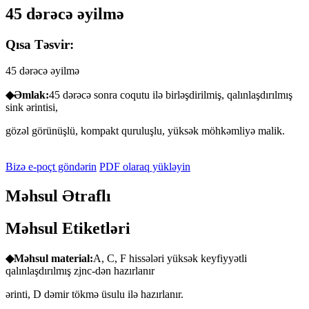
45 dərəcə əyilmə
Qısa Təsvir:
45 dərəcə əyilmə
◆Əmlak:
45 dərəcə sonra coqutu ilə birləşdirilmiş, qalınlaşdırılmış
sink ərintisi,
gözəl görünüşlü, kompakt quruluşlu, yüksək möhkəmliyə malik.
Bizə e-poçt göndərin
PDF olaraq yükləyin
Məhsul Ətraflı
Məhsul Etiketləri
◆Məhsul
material:
A, C, F hissələri yüksək keyfiyyətli
qalınlaşdırılmış zjnc-dən hazırlanır
ərinti, D dəmir tökmə üsulu ilə hazırlanır.