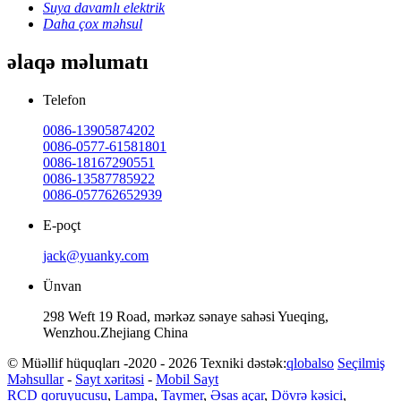
Suya davamlı elektrik
Daha çox məhsul
əlaqə məlumatı
Telefon
0086-13905874202
0086-0577-61581801
0086-18167290551
0086-13587785922
0086-057762652939
E-poçt
jack@yuanky.com
Ünvan
298 Weft 19 Road, mərkəz sənaye sahəsi Yueqing,
Wenzhou.Zhejiang China
© Müəllif hüquqları -2020 - 2026 Texniki dəstək:
qlobalso
Seçilmiş
Məhsullar
-
Sayt xəritəsi
-
Mobil Sayt
RCD qoruyucusu
,
Lampa
,
Taymer
,
Əsas açar
,
Dövrə kəsici
,