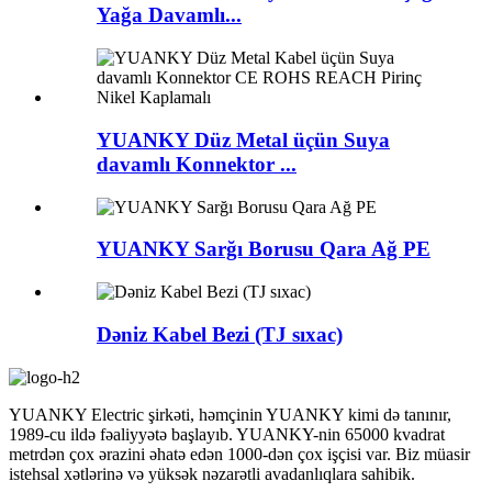
Yağa Davamlı...
YUANKY Düz Metal üçün Suya
davamlı Konnektor ...
YUANKY Sarğı Borusu Qara Ağ PE
Dəniz Kabel Bezi (TJ sıxac)
YUANKY Electric şirkəti, həmçinin YUANKY kimi də tanınır,
1989-cu ildə fəaliyyətə başlayıb. YUANKY-nin 65000 kvadrat
metrdən çox ərazini əhatə edən 1000-dən çox işçisi var. Biz müasir
istehsal xətlərinə və yüksək nəzarətli avadanlıqlara sahibik.