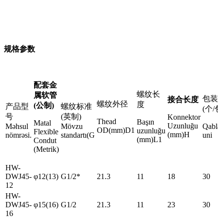
规格参数
配套金
螺纹长
属软管
包装
接合长度
螺纹外径
度
(公制)
产品型
螺纹标准
(个/
号
(英制)
Konnektor
Thead
Başın
Matal
Uzunluğu
Məhsul
Mövzu
Qabl
OD(mm)D1
uzunluğu
Flexible
(mm)H
nömrəsi.
standartı(G
uni
(mm)L1
Condut
(Metrik)
HW-
DWJ45-
φ12(13)
G1/2*
21.3
11
18
30
12
HW-
DWJ45-
φ15(16)
G1/2
21.3
11
23
30
16