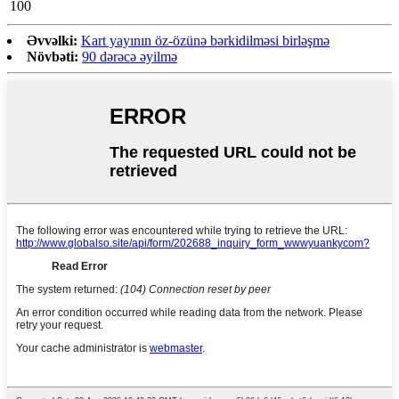
100
Əvvəlki:
Kart yayının öz-özünə bərkidilməsi birləşmə
Növbəti:
90 dərəcə əyilmə