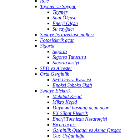
Rele
Taymer və Sayğac
Taymer
Saat Ölçüsü
Enerji Ölçən
Su sayğacı
Sənaye fiş rozetkası muftası
Fotoelektrik açar
Sigorta
Sigorta
Sigorta Tutucusu
Sigorta kəsiyi
SPD və Arrester
Orta Gərginlik
SF6 Dövrə Kəsicisi
Epoksi Şəbəkə Şkafı
Sənaye Elektrik
Məhdud Keçid
Mikro Keçid
Düyməni basmaq üçün açar
EX Sübut Elektrik
Enerji Təchizatı Nəzarətçisi
Bıçaq açarı
Gərginlik Qısqacı və Asma Qısqac
Güc Uyğunluğu