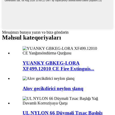
Mesajınızı buraya yazın və bizə göndərin
Məhsul kateqoriyaları
YUANKY GBKEG-LORA
XF499.12010 CE Fire Extinguis...
Alov gecikdirici neylon şlanq
UL NYLON 66 Düyməli Tıxac Başlığı