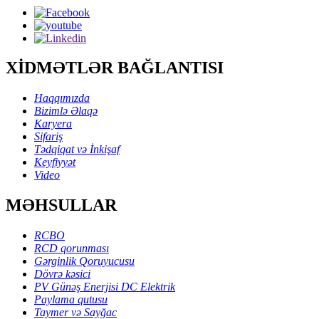
XİDMƏTLƏR BAĞLANTISI
Haqqımızda
Bizimlə Əlaqə
Karyera
Sifariş
Tədqiqat və İnkişaf
Keyfiyyət
Video
MƏHSULLAR
RCBO
RCD qorunması
Gərginlik Qoruyucusu
Dövrə kəsici
PV Günəş Enerjisi DC Elektrik
Paylama qutusu
Taymer və Sayğac