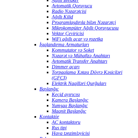
Ağıllı Breaker
Avtomatik Qoruyucu
Radio Nəzarətçisi
Ağıllı Kilid
Proqramlaşdırıla bilən Nəzarətçi
Mikrokompüter Ağıllı Qoruyucusu
Vektor Çeviricisi
WiFi ağıllı açar və rozetka
İşıqlandırma Armaturları
Kommutator və Soket
Nəzarət və Mühafizə Anahtarı
Avtomatik Transfer Anahtarı
Dimmer açarı
Torpaqlama Xətası Dövrə Kəsiciləri
(GFCI)
Elektrik Naqilləri Qurğuları
Başlanğıc
Keçid ayırıcısı
Kamera Başlanğıc
Yumşaq Başlanğıc
Maqnit Başlanğıc
Kontaktör
AC kontaktoru
Rus tipi
Hava tənzimləyicisi