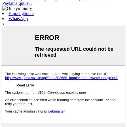
Paylama qutusu
,
E-poçt göndər
WhatsApp
x