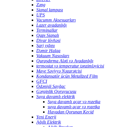
Zəng
Siqnal lampası
UPS
Vacumm Aksesuarları
Lazer avadanlığı
Terminallar
Qapı Siqnalı
Divar lövhəsi
Şarj yığını
Dəmir Halqa
Vakuum Nasosları
Quraşdırma Aləti və Avadanlığı
termostat və temperatur tənzimləyicisi
Maye Səviyyə Nəzarətçisi
Kondansatör üçün Metallzed Film
GFCI
Ödənişli Sayğac
Gərginlik Qoruyucusu
Suya davamlı elektrik
Suya davamlı açar və rozetka
suya davamlı açar və rozetka
Havadan Qorunan Keçid
Yeni Enerji
Ağıllı Elektrik