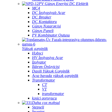
PV Günəş Enerjisi DC Elektrik
MC4
DC İzolyasiyalı Açar
DC Breaker
DC Kontaktoru
Günəş Nəzarətçisi
Günəş Paneli
PV Kombinator Qutusu
Yüksək gərginlik
Həbsçi
HV İzolyasiya Açar
İzolyator
İldırım Önləyicisi
Daxili Yüksək Gərginlik
Açıq havada yüksək gərginlik
Transformator
CT
VT
transformator
kəsici qoruyucu
Daha çox məhsul
Ştepseli
İnverter