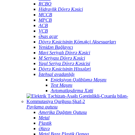
RCBO
Hidravlik Dövrə Kəsici
MCCB
MPCB
ACB
VCB
Əsas açar
Dövrə Kəsicisinin Köməkçi Aksesuarları
Yenidən Bağlayıcı
Mavi Seriyalı Dövrə Kəsici
M Seriyası Dövrə Kəsici
Yaşıl Seriya Dövrə Kəsicisi
Dövrə Kəsicisinin Hissələri
İstehsal avadanlığı
Enjeksiyon Qəlibləmə Maşını
Test Maşını
Avtomatlaşdırma Xətti
Paylama qutusu
Amerika Dağıtım Qutusu
Metal
Plastik
Əlavə
Metal Baza Plastik Qapaq