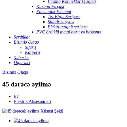
Pirsinq Konnektor Qısqacı
Karbon Fırçası
Pnevmatik Element
Tez Birgə Seriyası
Silindr seriyası
Elektromaqnit seriyası
PVC örtüklü metal boru və birləşmə
Sertifikat
Bizimlə Əlaqə
Sifariş
Karyera
Xəbərlər
Digərləri
Bizimlə Əlaqə
45 dərəcə əyilmə
Ev
Elektrik Aksesuarları