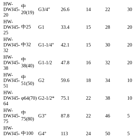
HW-
中
DWJ45-
G3/4″
26.6
14
22
30
20(19)
20
HW-
中25
DWJ45-
G1
33.4
15
28
20
25
HW-
中32
DWJ45-
G1-1/4°
42.1
15
30
20
32
HW-
中
DWJ45-
G1-1/2
47.8
16
32
20
38(40)
38
HW-
中
DWJ45-
G2
59.6
18
34
10
51(50)
51
HW-
DWJ45-
φ64(70)
G2-1/2*
75.1
22
38
10
64
HW-
中
DWJ45-
G3″
87.8
22
46
5
75(80)
75
HW-
中100
DWJ45-
G4°
113
24
50
5