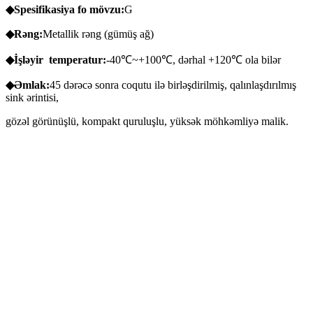
◆Spesifikasiya
fo
mövzu:
G
◆Rəng:
Metallik rəng (gümüş ağ)
◆İşləyir
temperatur:
-40℃~+100℃, dərhal +120℃ ola bilər
◆Əmlak:
45 dərəcə sonra coqutu ilə birləşdirilmiş, qalınlaşdırılmış
sink ərintisi,
gözəl görünüşlü, kompakt quruluşlu, yüksək möhkəmliyə malik.