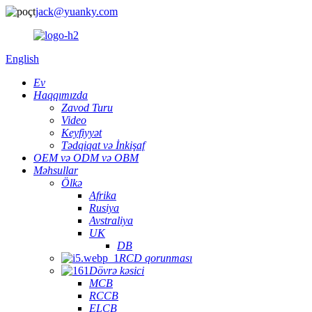
jack@yuanky.com
English
Ev
Haqqımızda
Zavod Turu
Video
Keyfiyyət
Tədqiqat və İnkişaf
OEM və ODM və OBM
Məhsullar
Ölkə
Afrika
Rusiya
Avstraliya
UK
DB
RCD qorunması
Dövrə kəsici
MCB
RCCB
ELCB