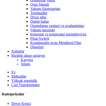
Doldurma yığını
Qapı Siqnalı
Vakum Aksesuarları
Terminallar
Divar plitə
Dəmir halqa
Quraşdırma vasitəsi və avadanlıqları
Vakum nasosları
termostat və temperatur tənzimləyicisi
Float Switch
Kondansatör üçün Metallzed Film
Digərləri
Xəbərlər
Bizimlə əlaqə saxlayın
Karyera
Sifariş
Ev
Məhsullar
Yüksək gərginlik
Cari Transformator
Kateqoriyalar
Devre Kesici