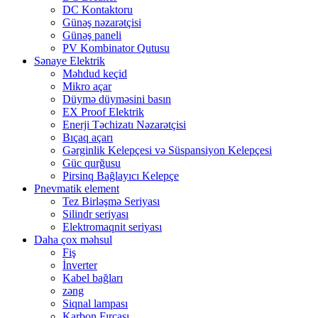
DC Kontaktoru
Günəş nəzarətçisi
Günəş paneli
PV Kombinator Qutusu
Sənaye Elektrik
Məhdud keçid
Mikro açar
Düymə düyməsini basın
EX Proof Elektrik
Enerji Təchizatı Nəzarətçisi
Bıçaq açarı
Gərginlik Kelepçesi və Süspansiyon Kelepçesi
Güc qurğusu
Pirsinq Bağlayıcı Kelepçe
Pnevmatik element
Tez Birləşmə Seriyası
Silindr seriyası
Elektromaqnit seriyası
Daha çox məhsul
Fiş
İnverter
Kabel bağları
zəng
Siqnal lampası
Karbon Fırçası