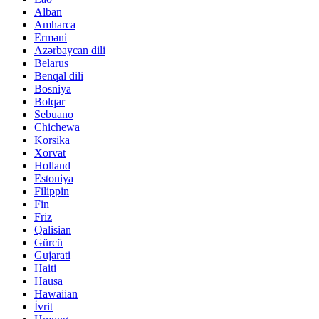
Alban
Amharca
Erməni
Azərbaycan dili
Belarus
Benqal dili
Bosniya
Bolqar
Sebuano
Chichewa
Korsika
Xorvat
Holland
Estoniya
Filippin
Fin
Friz
Qalisian
Gürcü
Gujarati
Haiti
Hausa
Hawaiian
İvrit