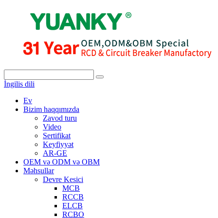
İngilis dili
Ev
Bizim haqqımızda
Zavod turu
Video
Sertifikat
Keyfiyyət
AR-GE
OEM və ODM və OBM
Məhsullar
Devre Kesici
MCB
RCCB
ELCB
RCBO