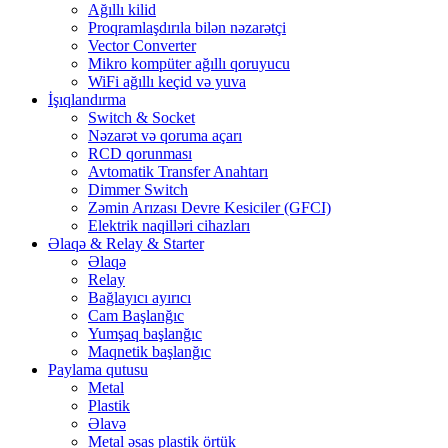
Ağıllı kilid
Proqramlaşdırıla bilən nəzarətçi
Vector Converter
Mikro kompüter ağıllı qoruyucu
WiFi ağıllı keçid və yuva
İşıqlandırma
Switch & Socket
Nəzarət və qoruma açarı
RCD qorunması
Avtomatik Transfer Anahtarı
Dimmer Switch
Zəmin Arızası Devre Kesiciler (GFCI)
Elektrik naqilləri cihazları
Əlaqə & Relay & Starter
Əlaqə
Relay
Bağlayıcı ayırıcı
Cam Başlanğıc
Yumşaq başlanğıc
Maqnetik başlanğıc
Paylama qutusu
Metal
Plastik
Əlavə
Metal əsas plastik örtük