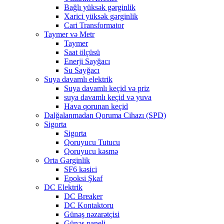
Bağlı yüksək gərginlik
Xarici yüksək gərginlik
Cari Transformator
Taymer və Metr
Taymer
Saat ölçüsü
Enerji Sayğacı
Su Sayğacı
Suya davamlı elektrik
Suya davamlı keçid və priz
suya davamlı keçid və yuva
Hava qorunan keçid
Dalğalanmadan Qoruma Cihazı (SPD)
Sigorta
Sigorta
Qoruyucu Tutucu
Qoruyucu kəsmə
Orta Gərginlik
SF6 kəsici
Epoksi Şkaf
DC Elektrik
DC Breaker
DC Kontaktoru
Günəş nəzarətçisi
Günəş paneli