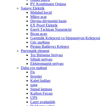
PV Kombinator Qutusu
Sənaye Elektrik
Məhdud keçid
Mikro açar
Düymə düyməsini basın
EX Proof Elektrik
Enerji Təchizatı Nəzarətçisi
Bıçaq açarı
Gərginlik Kelepçesi və Süspansiyon Kelepçesi
Güc qurğusu
Pirsinq Bağlayıcı Kelepçe
Pnevmatik element
Tez Birləşmə Seriyası
Silindr seriyası
Elektromaqnit seriyası
Daha çox məhsul
Fiş
İnverter
Kabel bağları
zəng
Siqnal lampası
Karbon Fırçası
UPS
Lazer avadanlığı