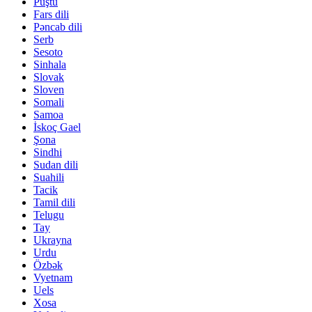
Puştu
Fars dili
Pəncab dili
Serb
Sesoto
Sinhala
Slovak
Sloven
Somali
Samoa
İskoç Gael
Şona
Sindhi
Sudan dili
Suahili
Tacik
Tamil dili
Telugu
Tay
Ukrayna
Urdu
Özbək
Vyetnam
Uels
Xosa