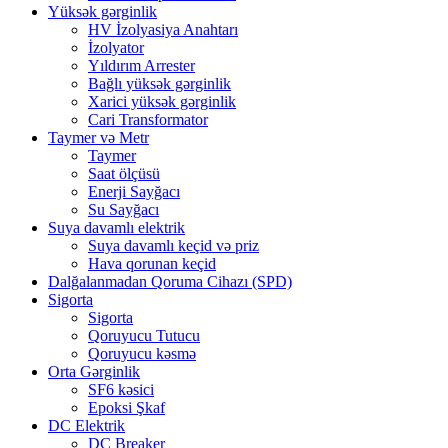
Yüksək gərginlik
HV İzolyasiya Anahtarı
İzolyator
Yıldırım Arrester
Bağlı yüksək gərginlik
Xarici yüksək gərginlik
Cari Transformator
Taymer və Metr
Taymer
Saat ölçüsü
Enerji Sayğacı
Su Sayğacı
Suya davamlı elektrik
Suya davamlı keçid və priz
Hava qorunan keçid
Dalğalanmadan Qoruma Cihazı (SPD)
Sigorta
Sigorta
Qoruyucu Tutucu
Qoruyucu kəsmə
Orta Gərginlik
SF6 kəsici
Epoksi Şkaf
DC Elektrik
DC Breaker