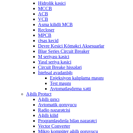
Hidrolik kəsici
MCCB
ACB
VCB
Asma kilidli MCB
Recloser
MPCB
Əsas keçid
Devre Kesici Köməkçi Aksesuarlar
Blue Series Circuit Breaker
M seriyası kəsici
Yaşıl seriya kəsici
Circuit Breake hissələri
İstehsal avadanlığı
Enjeksiyon kalıplama maşını
Test maşını
Avtomatlaşdırma xətti
Ağıllı Protuct
Ağıllı qırıcı
Avtomatik qoruyucu
Radio nəzarətçisi
Ağıllı kilid
Proqramlaşdırıla bilən nəzarətçi
Vector Converter
Mikro kompüter ağıllı qoruyucu