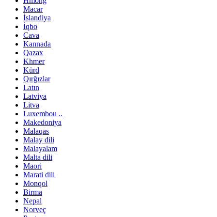
Hmong
Macar
İslandiya
İqbo
Cava
Kannada
Qazax
Khmer
Kürd
Qırğızlar
Latın
Latviya
Litva
Luxembou ..
Makedoniya
Malaqas
Malay dili
Malayalam
Malta dili
Maori
Marati dili
Monqol
Birma
Nepal
Norveç