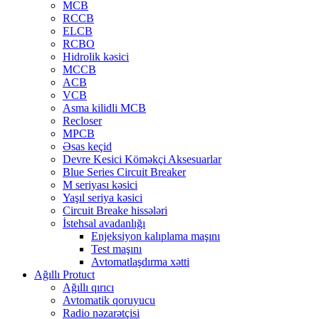
MCB
RCCB
ELCB
RCBO
Hidrolik kəsici
MCCB
ACB
VCB
Asma kilidli MCB
Recloser
MPCB
Əsas keçid
Devre Kesici Köməkçi Aksesuarlar
Blue Series Circuit Breaker
M seriyası kəsici
Yaşıl seriya kəsici
Circuit Breake hissələri
İstehsal avadanlığı
Enjeksiyon kalıplama maşını
Test maşını
Avtomatlaşdırma xətti
Ağıllı Protuct
Ağıllı qırıcı
Avtomatik qoruyucu
Radio nəzarətçisi