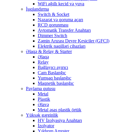
WiFi ağıllı keçid və yuva
İşıqlandırma
Switch & Socket
Nəzarət və qoruma açarı
RCD qorunması
Avtomatik Transfer Anahtarı
Dimmer Switch
Zəmin Arızası Devre Kesiciler (GFCI)
Elektrik naqilləri cihazları
Əlaqə & Relay & Starter
Əlaqə
Relay
Bağlayıcı ayırıcı
Cam Başlanğıc
Yumşaq başlanğıc
Maqnetik başlanğıc
Paylama qutusu
Metal
Plastik
Əlavə
Metal əsas plastik örtük
Yüksək gərginlik
HV İzolyasiya Anahtarı
İzolyator
Yıldırım Arrester