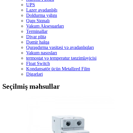
UPS
Lazer avadanlığı
Doldurma yığını
Qapı Siqnalı
Vakum Aksesuarları
Terminallar
Divar plitə
Dəmir halqa
Quraşdırma vasitəsi və avadanlıqları
Vakum nasosları
termostat və temperatur tənzimləyicisi
Float Switch
Kondansatör üçün Metallzed Film
Digərləri
Seçilmiş məhsullar