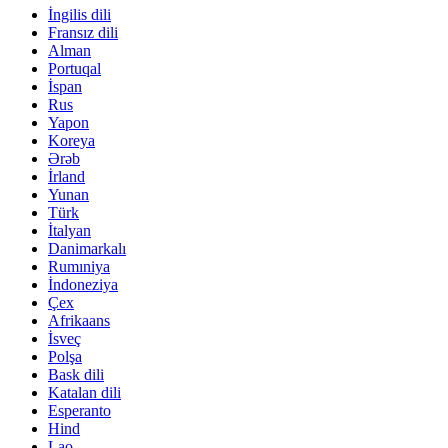
İngilis dili
Fransız dili
Alman
Portuqal
İspan
Rus
Yapon
Koreya
Ərəb
İrland
Yunan
Türk
İtalyan
Danimarkalı
Rumıniya
İndoneziya
Çex
Afrikaans
İsveç
Polşa
Bask dili
Katalan dili
Esperanto
Hind
Lao