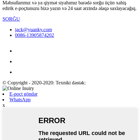
Məhsullarımız və ya qiymət siyahımız barədə sorğu üçün xahiş
edirik e-poçtunuzu bizə yazın və 24 saat ərzində əlaqə saxlayacağıq.
SORĞU
jack@yuanky.com
0086-13905874202
© Copyright - 2020-2020: Texniki dəstək:
E-poçt göndər
WhatsApp
x